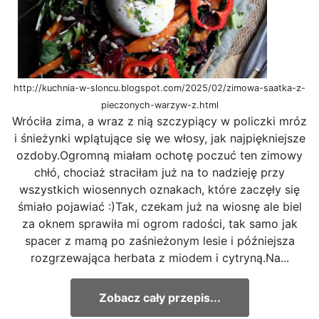
http://kuchnia-w-sloncu.blogspot.com/2025/02/zimowa-saatka-z-
pieczonych-warzyw-z.html
Wróciła zima, a wraz z nią szczypiący w policzki mróz
i śnieżynki wplątujące się we włosy, jak najpiękniejsze
ozdoby.Ogromną miałam ochotę poczuć ten zimowy
chłó, chociaż straciłam już na to nadzieję przy
wszystkich wiosennych oznakach, które zaczęły się
śmiało pojawiać :)Tak, czekam już na wiosnę ale biel
za oknem sprawiła mi ogrom radości, tak samo jak
spacer z mamą po zaśnieżonym lesie i późniejsza
rozgrzewająca herbata z miodem i cytryną.Na...
Zobacz cały przepis...