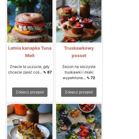
Letnia kanapka Tuna
Truskawkowy
Melt
posset
Znacie to uczucie, gdy
Sezon na soczyste
chcecie zjeść coś...
⇖ 87
truskawki i miski
wypełnione...
⇖ 72
Zobacz przepis!
Zobacz przepis!