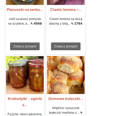
Placuszki na serku...
Ciasto Ismena –...
Jeśli szukasz pomysłu
Ciasto Ismena na dużą
na szybkie, a...
⇖ 4566
blachę z bitą...
⇖ 2784
Zobacz przepis!
Zobacz przepis!
Krokodylki - ogórki
Domowe bułeczki...
z...
Miękkie i puszyste
bułeczki maślane z...
⇖
Pyszne, lekko pikantne,