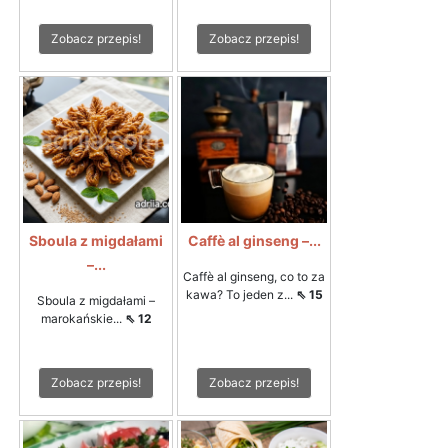
Zobacz przepis!
Zobacz przepis!
Sboula z migdałami
Caffè al ginseng –...
–...
Caffè al ginseng, co to za
kawa? To jeden z...
⇖ 15
Sboula z migdałami –
marokańskie...
⇖ 12
Zobacz przepis!
Zobacz przepis!