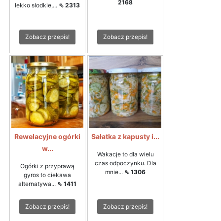
2168
lekko słodkie,...
⇖ 2313
Zobacz przepis!
Zobacz przepis!
Rewelacyjne ogórki
Sałatka z kapusty i...
w...
Wakacje to dla wielu
czas odpoczynku. Dla
Ogórki z przyprawą
mnie...
⇖ 1306
gyros to ciekawa
alternatywa...
⇖ 1411
Zobacz przepis!
Zobacz przepis!