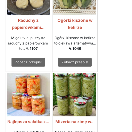
Racuchy z
Ogórki kiszone w
papierówkami...
kefirze
Mięciutkie, puszyste
Ogórki kiszone w kefirze
racuchy z papierówkami
to ciekawa alternatywa...
to...
⇖ 1107
⇖ 1049
Zobacz przepis!
Zobacz przepis!
Najlepsza sałatka z...
Mizeria na zimę w...