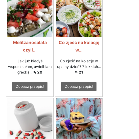
Melitzanosalata
Co zjeść na kolację
czyli...
w...
Jak już kiedyś
Co zjeść na kolację w
wspominałam, uwielbiam
upalny dzień? 7 lekkich...
grecką...
⇖ 20
⇖ 21
Zobacz przepis!
Zobacz przepis!