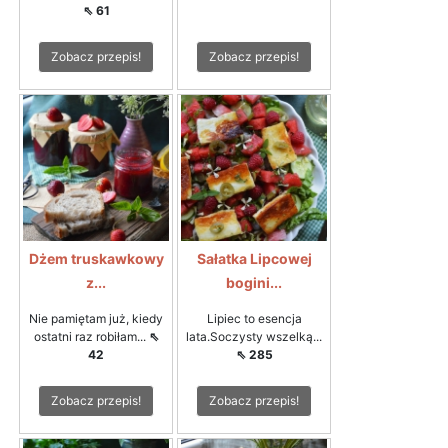
⇖ 61
Zobacz przepis!
Zobacz przepis!
Dżem truskawkowy
Sałatka Lipcowej
z...
bogini...
Nie pamiętam już, kiedy
Lipiec to esencja
ostatni raz robiłam...
⇖
lata.Soczysty wszelką...
42
⇖ 285
Zobacz przepis!
Zobacz przepis!