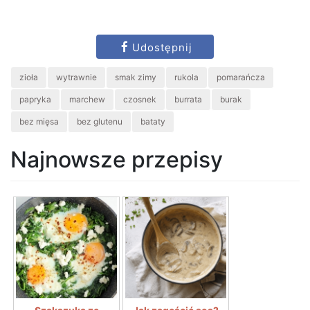
Udostępnij
zioła
wytrawnie
smak zimy
rukola
pomarańcza
papryka
marchew
czosnek
burrata
burak
bez mięsa
bez glutenu
bataty
Najnowsze przepisy