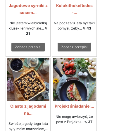
Jagodowe syrniki z
Kolokithokeftedes
sosem...
-...
Nie jestem wielbicielką
Na początku lata był taki
klusek leniwych ale...
⇖
pomysł, żeby...
⇖ 43
21
Zobacz przepis!
Zobacz przepis!
Ciasto z jagodami
Projekt śniadanie:...
na...
Nie mogę uwierzyć, że
post z Projektu...
⇖ 37
Świeże jagody tego lata
były moim marzeniem,...