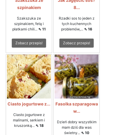
Szakszuka ze
Jak zagęścić sos?
szpinakiem
8...
Szakszuka ze
Rzadki sos to jeden z
szpinakiem, fetą i
tych kuchennych
płatkami chili...
⇖ 11
problemów,...
⇖ 16
Zobacz przepis!
Zobacz przepis!
Ciasto jogurtowe z...
Fasolka szparagowa
w...
Ciasto jogurtowe z
malinami, serkiem i
Dzień dobry wszystkim
kruszonką...
⇖ 18
mam dziś dla was
świetny...
⇖ 10