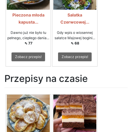
Pieczona młoda
Sałatka
kapusta...
Czerwcowej...
Dawno już nie było tu
Gdy wpis o wiosennej
pełnego, ciepłego dania...
sałatce Majowej bogini...
⇖ 77
⇖ 68
Zobacz przepis!
Zobacz przepis!
Przepisy na czasie