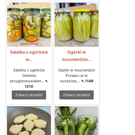
Sałatka z ogórków
Ogórki w
w...
musztardzie...
Sałatka z ogórków
Ogórki w musztardzie
Ostatnio
Przepis na te
przygotowywałem...
⇖
wyraziste,...
⇖ 1148
1210
Zobacz przepis!
Zobacz przepis!