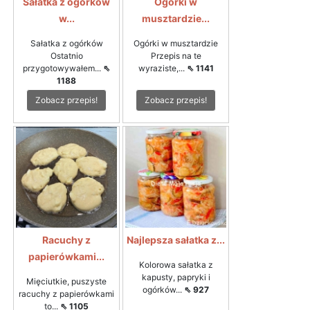
Sałatka z ogórków
Ogórki w
w...
musztardzie...
Sałatka z ogórków
Ogórki w musztardzie
Ostatnio
Przepis na te
przygotowywałem...
⇖
wyraziste,...
⇖ 1141
1188
Zobacz przepis!
Zobacz przepis!
Racuchy z
Najlepsza sałatka z...
papierówkami...
Kolorowa sałatka z
kapusty, papryki i
Mięciutkie, puszyste
ogórków...
⇖ 927
racuchy z papierówkami
to...
⇖ 1105