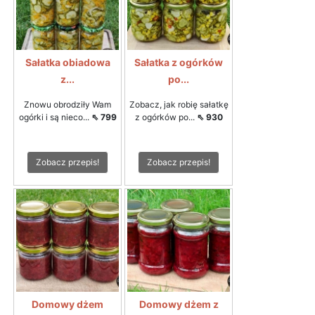
Sałatka obiadowa
Sałatka z ogórków
z...
po...
Znowu obrodziły Wam
Zobacz, jak robię sałatkę
ogórki i są nieco...
⇖ 799
z ogórków po...
⇖ 930
Zobacz przepis!
Zobacz przepis!
Domowy dżem
Domowy dżem z