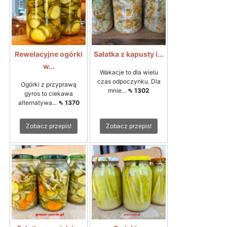
Rewelacyjne ogórki
Sałatka z kapusty i...
w...
Wakacje to dla wielu
czas odpoczynku. Dla
Ogórki z przyprawą
mnie...
⇖ 1302
gyros to ciekawa
alternatywa...
⇖ 1370
Zobacz przepis!
Zobacz przepis!