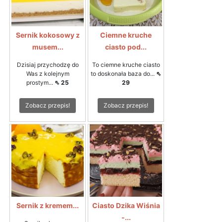
Sernik kokosowy z
Ciemne kruche
musem...
ciasto pod...
Dzisiaj przychodzę do
To ciemne kruche ciasto
Was z kolejnym
to doskonała baza do...
⇖
prostym...
⇖ 25
29
Zobacz przepis!
Zobacz przepis!
Sernik z kremem...
Ciasto Dzika Wiśnia
-...