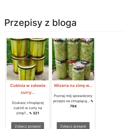
Przepisy z bloga
Cukinia w zalewie
Mizeria na zimę w...
curry...
Poznaj mój sprawdzony
przepis na chrupiącą...
⇖
Szukasz chrupiącej
794
cukinii w curry na
zimę?...
⇖ 321
Zobacz przepis!
Zobacz przepis!