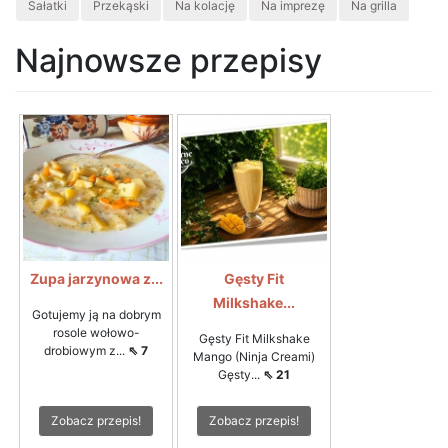
Sałatki
Przekąski
Na kolację
Na imprezę
Na grilla
Najnowsze przepisy
Zupa jarzynowa z...
Gęsty Fit
Milkshake...
Gotujemy ją na dobrym
rosole wołowo-
Gęsty Fit Milkshake
drobiowym z...
⇖ 7
Mango (Ninja Creami)
Gęsty...
⇖ 21
Zobacz przepis!
Zobacz przepis!