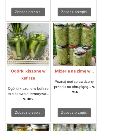
Zobacz przepis!
Zobacz przepis!
Ogórki kiszone w
Mizeria na zimę w...
kefirze
Poznaj mój sprawdzony
przepis na chrupiącą...
⇖
Ogórki kiszone w kefirze
794
to ciekawa alternatywa...
⇖ 902
Zobacz przepis!
Zobacz przepis!