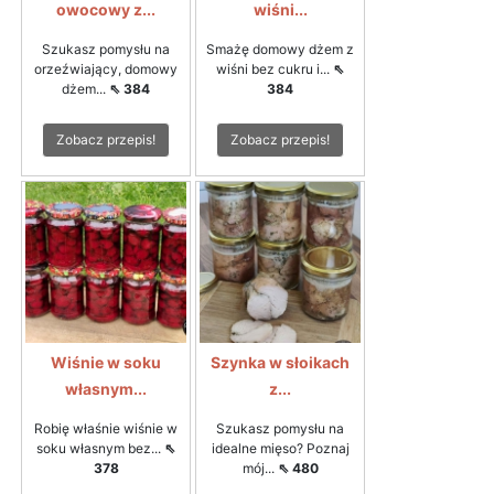
owocowy z...
wiśni...
Szukasz pomysłu na
Smażę domowy dżem z
orzeźwiający, domowy
wiśni bez cukru i...
⇖
dżem...
⇖ 384
384
Zobacz przepis!
Zobacz przepis!
Wiśnie w soku
Szynka w słoikach
własnym...
z...
Robię właśnie wiśnie w
Szukasz pomysłu na
soku własnym bez...
⇖
idealne mięso? Poznaj
378
mój...
⇖ 480