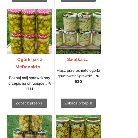
Ogórki jak z
Sałatka z...
McDonald s...
Masz przerośnięte ogórki
gruntowe? Sprawdź...
⇖
Poznaj mój sprawdzony
630
przepis na chrupiące...
⇖
1111
Zobacz przepis!
Zobacz przepis!