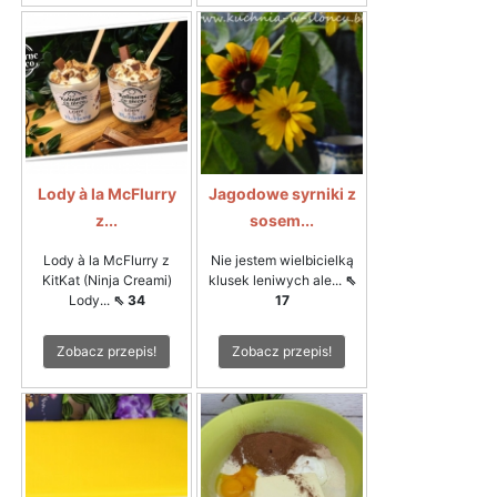
Lody à la McFlurry
Jagodowe syrniki z
z...
sosem...
Lody à la McFlurry z
Nie jestem wielbicielką
KitKat (Ninja Creami)
klusek leniwych ale...
⇖
Lody...
⇖ 34
17
Zobacz przepis!
Zobacz przepis!