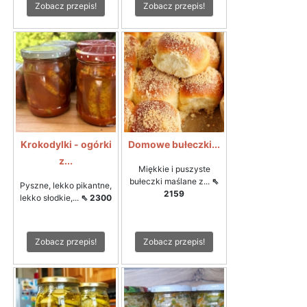
Zobacz przepis!
Zobacz przepis!
Krokodylki - ogórki
Domowe bułeczki...
z...
Miękkie i puszyste
bułeczki maślane z...
⇖
Pyszne, lekko pikantne,
2159
lekko słodkie,...
⇖ 2300
Zobacz przepis!
Zobacz przepis!