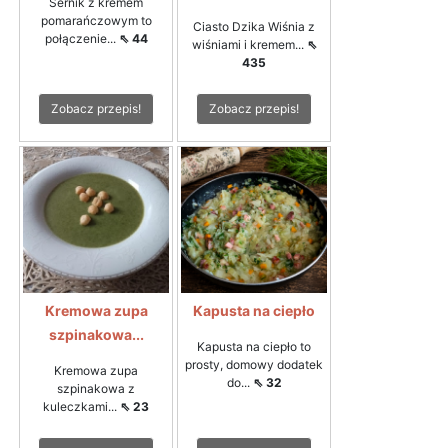
Sernik z kremem
pomarańczowym to
Ciasto Dzika Wiśnia z
połączenie...
⇖ 44
wiśniami i kremem...
⇖
435
Zobacz przepis!
Zobacz przepis!
Kremowa zupa
Kapusta na ciepło
szpinakowa...
Kapusta na ciepło to
prosty, domowy dodatek
Kremowa zupa
do...
⇖ 32
szpinakowa z
kuleczkami...
⇖ 23