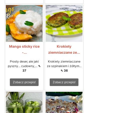
Mango sticky rice
Krokiety
-...
ziemniaczane ze...
Prosty deser, ale jaki
Krokiety ziemniaczane
pyszny... cudowny,...
⇖
ze szpinakiem i żółtym...
37
⇖ 36
Zobacz przepis!
Zobacz przepis!