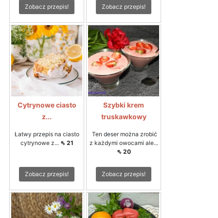
Zobacz przepis!
Zobacz przepis!
Cytrynowe ciasto
Szybki krem
z...
truskawkowy
Łatwy przepis na ciasto
Ten deser można zrobić
cytrynowe z...
⇖ 21
z każdymi owocami ale...
⇖ 20
Zobacz przepis!
Zobacz przepis!