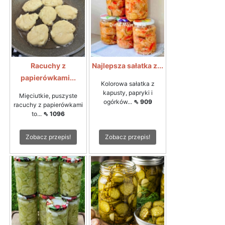
Racuchy z
Najlepsza sałatka z...
papierówkami...
Kolorowa sałatka z
kapusty, papryki i
Mięciutkie, puszyste
ogórków...
⇖ 909
racuchy z papierówkami
to...
⇖ 1096
Zobacz przepis!
Zobacz przepis!