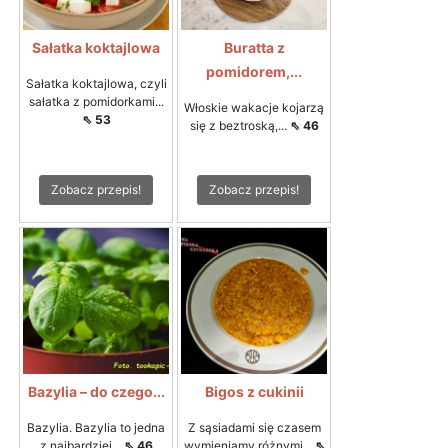
Sałatka koktajlowa
Buratta z
pomidorem,...
Sałatka koktajlowa, czyli
sałatka z pomidorkami...
Włoskie wakacje kojarzą
⇖ 53
się z beztroską,...
⇖ 46
Zobacz przepis!
Zobacz przepis!
Bazylia – do czego...
Bigos z cukinii
Bazylia. Bazylia to jedna
Z sąsiadami się czasem
z najbardziej...
⇖ 46
wymieniamy różnymi...
⇖