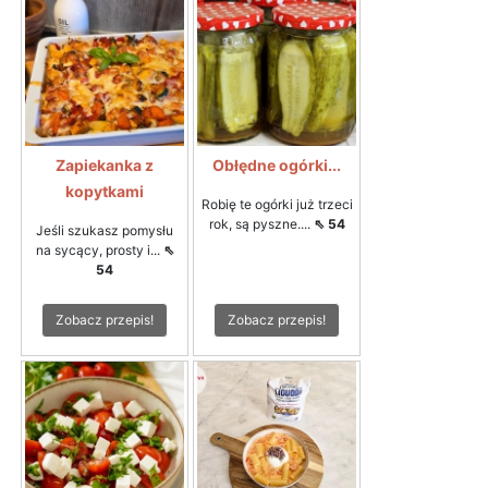
Zapiekanka z
Obłędne ogórki...
kopytkami
Robię te ogórki już trzeci
rok, są pyszne....
⇖ 54
Jeśli szukasz pomysłu
na sycący, prosty i...
⇖
54
Zobacz przepis!
Zobacz przepis!