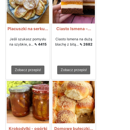
Placuszki na serku...
Ciasto Ismena –...
Jeśli szukasz pomysłu
Ciasto Ismena na dużą
na szybkie, a...
⇖ 4415
blachę z bitą...
⇖ 2682
Zobacz przepis!
Zobacz przepis!
Krokodylki - ogórki
Domowe bułeczki...