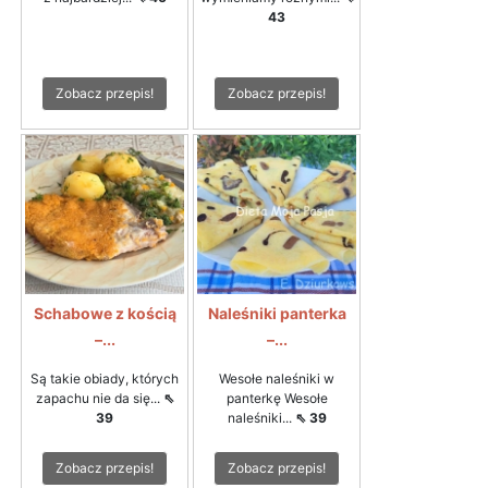
43
Zobacz przepis!
Zobacz przepis!
Schabowe z kością
Naleśniki panterka
–...
–...
Są takie obiady, których
Wesołe naleśniki w
zapachu nie da się...
⇖
panterkę Wesołe
39
naleśniki...
⇖ 39
Zobacz przepis!
Zobacz przepis!