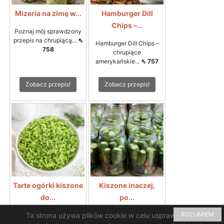
Mizeria na zimę w...
Hamburger Dill
Chips –...
Poznaj mój sprawdzony
przepis na chrupiącą...
⇖
Hamburger Dill Chips –
758
chrupiące
amerykańskie...
⇖ 757
Zobacz przepis!
Zobacz przepis!
Tarte ogórki kiszone
Kiszone inaczej,
do...
po...
ROZUMIEM
Ta strona używa plików cookie w celu usprawnienia i
Tarte ogórki kiszone do
Rewelacyjny smak i