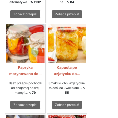
alternatywa...
⇖ 1132
na...
⇖ 84
Zobacz przepis!
Zobacz przepis!
Papryka
Kapusta po
marynowana do...
azjatycku do...
Nasz przepis pochodzi
Smaki kuchni azjatyckiej
od znajomej naszej
to coś, co uwielbiam....
⇖
mamy i...
⇖ 79
55
Zobacz przepis!
Zobacz przepis!