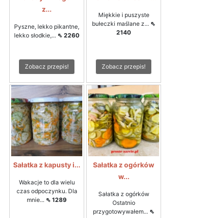
z...
Miękkie i puszyste
bułeczki maślane z...
⇖
Pyszne, lekko pikantne,
2140
lekko słodkie,...
⇖ 2260
Zobacz przepis!
Zobacz przepis!
Sałatka z kapusty i...
Sałatka z ogórków
w...
Wakacje to dla wielu
czas odpoczynku. Dla
Sałatka z ogórków
mnie...
⇖ 1289
Ostatnio
przygotowywałem...
⇖