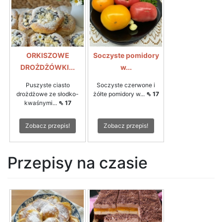
ORKISZOWE
Soczyste pomidory
DROŻDŻÓWKI...
w...
Puszyste ciasto
Soczyste czerwone i
drożdżowe ze słodko-
żółte pomidory w...
⇖ 17
kwaśnymi...
⇖ 17
Zobacz przepis!
Zobacz przepis!
Przepisy na czasie