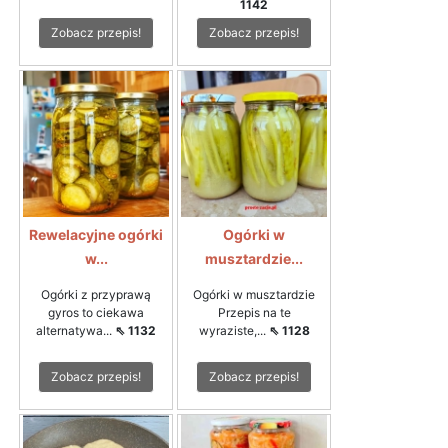
1142
Zobacz przepis!
Zobacz przepis!
Rewelacyjne ogórki
Ogórki w
w...
musztardzie...
Ogórki z przyprawą
Ogórki w musztardzie
gyros to ciekawa
Przepis na te
alternatywa...
⇖ 1132
wyraziste,...
⇖ 1128
Zobacz przepis!
Zobacz przepis!