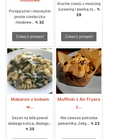
Kruche ciasto z mrożoną
żurawiną i pianką to...
⇖
Przepyszne i niezwykle
29
proste ciasteczka
miodowe...
⇖ 32
Zobacz przepis!
Zobacz przepis!
Makaron z bobem
Muffinki z Air Fryera
w...
z...
Sezon na bób powoli
Nie zawsze potrzeba
dobiega końca, dlatego...
piekarnika, żeby...
⇖ 23
⇖ 25