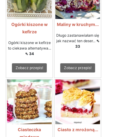
Ogórki kiszone w
Maliny w kruchym...
kefirze
Długo zastanawiałam się
jak nazwać ten deser...
⇖
Ogórki kiszone w kefirze
33
to ciekawa alternatywa...
⇖ 34
Zobacz przepis!
Zobacz przepis!
Ciasteczka
Ciasto z mrożoną...
miodowe