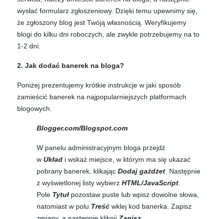
wysłać formularz zgłoszeniowy. Dzięki temu upewnimy się,
że zgłoszony blog jest Twóją własnością. Weryfikujemy
blogi do kilku dni roboczych, ale zwykle potrzebujemy na to
1-2 dni.
2. Jak dodać banerek na bloga?
Poniżej prezentujemy krótkie instrukcje w jaki sposób
zamieścić banerek na najpopularniejszych platformach
blogowych.
Blogger.com/Blogspot.com
W panelu administracyjnym bloga przejdź
w
Układ
i
wskaż miejsce, w którym ma się ukazać
pobrany banerek, klikając
Dodaj gażdżet
.
Następnie
z wyświetlonej listy
wybierz
HTML/JavaScript
.
Pole
Tytuł
pozostaw puste lub wpisz dowolne słowa,
natomiast w polu
Treść
wklej kod banerka. Zapisz
zmiany, a następnie kliknij
Zapisz