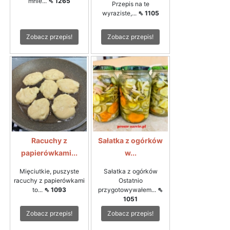
mnie...
⇖ 1265
Przepis na te
wyraziste,...
⇖ 1105
Zobacz przepis!
Zobacz przepis!
Racuchy z
Sałatka z ogórków
papierówkami...
w...
Mięciutkie, puszyste
Sałatka z ogórków
racuchy z papierówkami
Ostatnio
to...
⇖ 1093
przygotowywałem...
⇖
1051
Zobacz przepis!
Zobacz przepis!