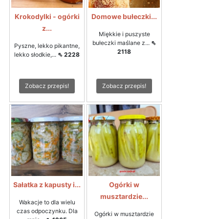
Krokodylki - ogórki
Domowe bułeczki...
z...
Miękkie i puszyste
bułeczki maślane z...
⇖
Pyszne, lekko pikantne,
2118
lekko słodkie,...
⇖ 2228
Zobacz przepis!
Zobacz przepis!
Sałatka z kapusty i...
Ogórki w
musztardzie...
Wakacje to dla wielu
czas odpoczynku. Dla
Ogórki w musztardzie