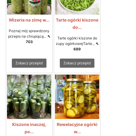
Mizeria na zimę w...
Tarte ogórki kiszone
do...
Poznaj mój sprawdzony
przepis na chrupiącą...
⇖
Tarte ogórki kiszone do
703
zupy ogórkowejTarte...
⇖
689
Zobacz przepis!
Zobacz przepis!
Kiszone inaczej,
Rewelacyjne ogórki
po...
w...