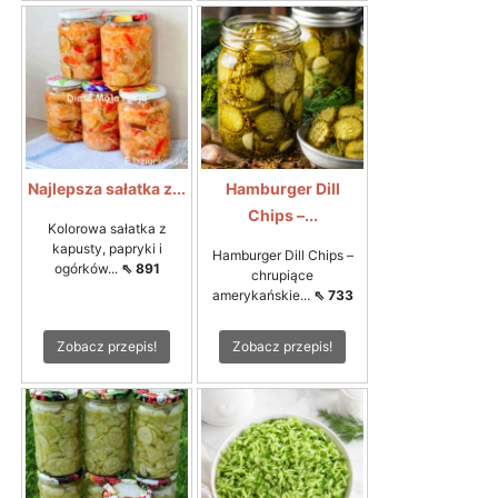
Najlepsza sałatka z...
Hamburger Dill
Chips –...
Kolorowa sałatka z
kapusty, papryki i
Hamburger Dill Chips –
ogórków...
⇖ 891
chrupiące
amerykańskie...
⇖ 733
Zobacz przepis!
Zobacz przepis!