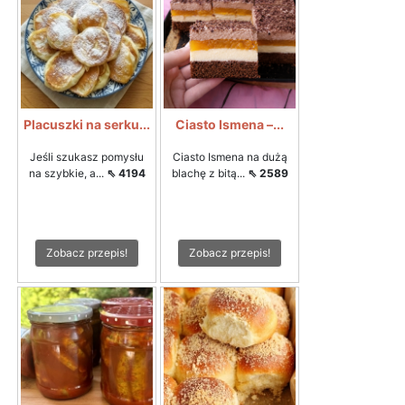
Placuszki na serku...
Ciasto Ismena –...
Jeśli szukasz pomysłu
Ciasto Ismena na dużą
na szybkie, a...
⇖ 4194
blachę z bitą...
⇖ 2589
Zobacz przepis!
Zobacz przepis!