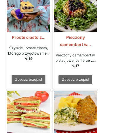
Proste ciasto z...
Pieczony
camembert w...
Szybkie i proste ciasto,
którego przygotowanie...
Pieczony camembert w
⇖ 19
pistacjowej panierce z...
⇖ 17
Zobacz przepis!
Zobacz przepis!