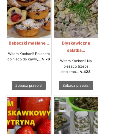
Babeczki maślane...
Błyskawiczna
sałatka...
Witam Kochani! Polecam
co nieco do kawy,...
⇖ 76
Witam Kochani! Na
bieżąco trzeba
dobierać...
⇖ 428
Zobacz przepis!
Zobacz przepis!