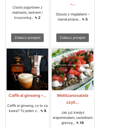
–...
Ciasto jogurtowe z
malinami, serkiem i
Sboula z migdałami –
kruszonką...
⇖ 2
marokańskie...
⇖ 5
Zobacz przepis!
Zobacz przepis!
Caffè al ginseng –...
Melitzanosalata
czyli...
Caffè al ginseng, co to za
kawa? To jeden z...
⇖ 8
Jak już kiedyś
wspominałam, uwielbiam
grecką...
⇖ 19