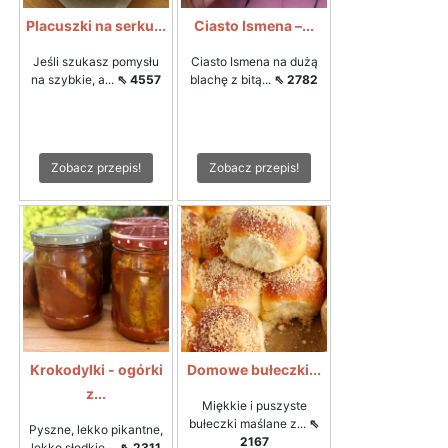
Placuszki na serku...
Ciasto Ismena –...
Jeśli szukasz pomysłu
Ciasto Ismena na dużą
na szybkie, a...
⇖ 4557
blachę z bitą...
⇖ 2782
Zobacz przepis!
Zobacz przepis!
Krokodylki - ogórki
Domowe bułeczki...
z...
Miękkie i puszyste
bułeczki maślane z...
⇖
Pyszne, lekko pikantne,
2167
lekko słodkie,...
⇖ 2311