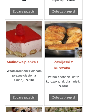
Zobacz przepis!
Zobacz przepis!
Malinowa pianka z...
Zawijaski z
kurczaka...
Witam Kochani! Polecam
pyszne ciasto na
Witam Kochani! Filet z
zimno,...
⇖ 118
kurczaka, jak dla mnie i...
⇖ 568
Zobacz przepis!
Zobacz przepis!