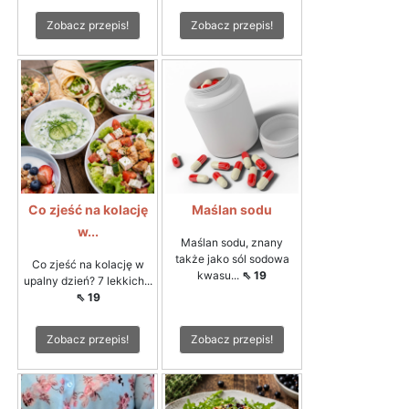
Zobacz przepis!
Zobacz przepis!
Co zjeść na kolację
Maślan sodu
w...
Maślan sodu, znany
także jako sól sodowa
Co zjeść na kolację w
kwasu...
⇖ 19
upalny dzień? 7 lekkich...
⇖ 19
Zobacz przepis!
Zobacz przepis!