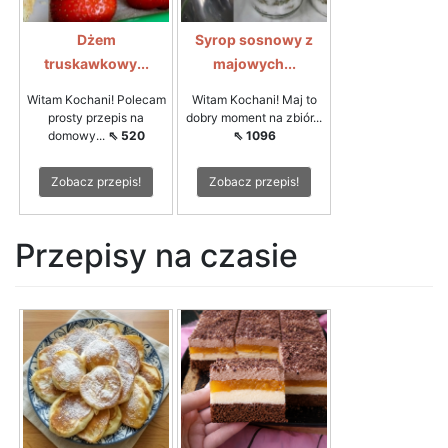
Dżem
Syrop sosnowy z
truskawkowy...
majowych...
Witam Kochani! Polecam
Witam Kochani! Maj to
prosty przepis na
dobry moment na zbiór...
domowy...
⇖ 520
⇖ 1096
Zobacz przepis!
Zobacz przepis!
Przepisy na czasie