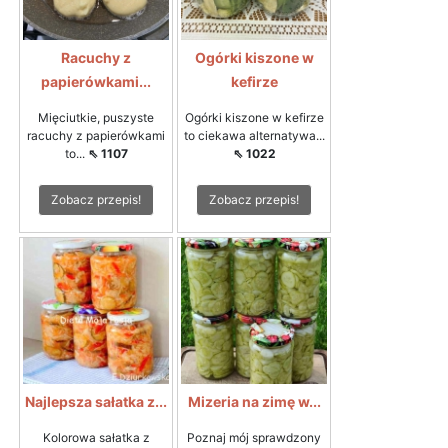
Racuchy z
Ogórki kiszone w
papierówkami...
kefirze
Mięciutkie, puszyste
Ogórki kiszone w kefirze
racuchy z papierówkami
to ciekawa alternatywa...
to...
⇖ 1107
⇖ 1022
Zobacz przepis!
Zobacz przepis!
Najlepsza sałatka z...
Mizeria na zimę w...
Kolorowa sałatka z
Poznaj mój sprawdzony