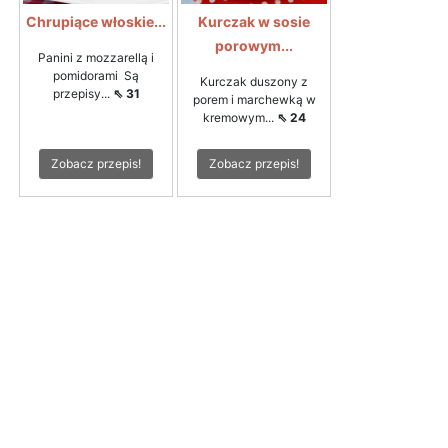
Chrupiące włoskie...
Kurczak w sosie
porowym...
Panini z mozzarellą i
pomidorami Są
Kurczak duszony z
przepisy...
⇖ 31
porem i marchewką w
kremowym...
⇖ 24
Zobacz przepis!
Zobacz przepis!