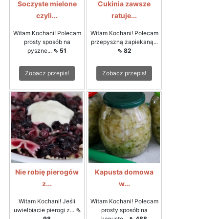
Soczyste mielone
Cukinia zawsze
czyli...
ratuje...
Witam Kochani! Polecam
Witam Kochani! Polecam
prosty sposób na
przepyszną zapiekaną...
pyszne...
⇖ 51
⇖ 82
Zobacz przepis!
Zobacz przepis!
Nie robię pierogów
Kapusta domowa
z...
w...
Witam Kochani! Jeśli
Witam Kochani! Polecam
uwielbiacie pierogi z...
⇖
prosty sposób na
98
kapustę...
⇖ 488