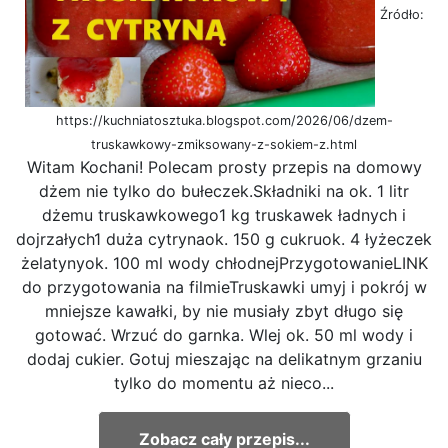
Źródło:
https://kuchniatosztuka.blogspot.com/2026/06/dzem-
truskawkowy-zmiksowany-z-sokiem-z.html
Witam Kochani! Polecam prosty przepis na domowy
dżem nie tylko do bułeczek.Składniki na ok. 1 litr
dżemu truskawkowego1 kg truskawek ładnych i
dojrzałych1 duża cytrynaok. 150 g cukruok. 4 łyżeczek
żelatynyok. 100 ml wody chłodnejPrzygotowanieLINK
do przygotowania na filmieTruskawki umyj i pokrój w
mniejsze kawałki, by nie musiały zbyt długo się
gotować. Wrzuć do garnka. Wlej ok. 50 ml wody i
dodaj cukier. Gotuj mieszając na delikatnym grzaniu
tylko do momentu aż nieco...
Zobacz cały przepis...