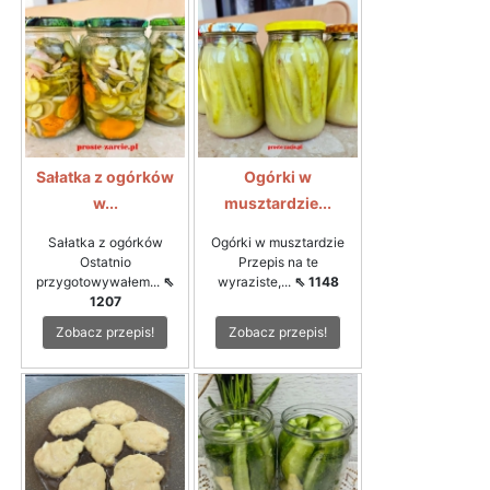
Sałatka z ogórków
Ogórki w
w...
musztardzie...
Sałatka z ogórków
Ogórki w musztardzie
Ostatnio
Przepis na te
przygotowywałem...
⇖
wyraziste,...
⇖ 1148
1207
Zobacz przepis!
Zobacz przepis!