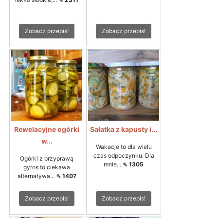
Zobacz przepis!
Zobacz przepis!
Rewelacyjne ogórki
Sałatka z kapusty i...
w...
Wakacje to dla wielu
czas odpoczynku. Dla
Ogórki z przyprawą
mnie...
⇖ 1305
gyros to ciekawa
alternatywa...
⇖ 1407
Zobacz przepis!
Zobacz przepis!