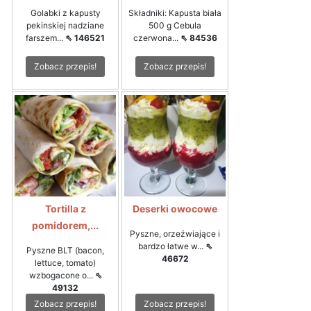
Golabki z kapusty
Składniki: Kapusta biała
pekinskiej nadziane
500 g Cebula
farszem...
⇖ 146521
czerwona...
⇖ 84536
Zobacz przepis!
Zobacz przepis!
Tortilla z
Deserki owocowe
pomidorem,...
Pyszne, orzeźwiające i
bardzo łatwe w...
⇖
Pyszne BLT (bacon,
46672
lettuce, tomato)
wzbogacone o...
⇖
49132
Zobacz przepis!
Zobacz przepis!