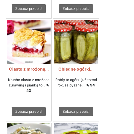
Zobacz przepis!
Zobacz przepis!
Ciasto z mrożoną...
Obłędne ogórki...
Kruche ciasto z mrożoną
Robię te ogórki już trzeci
żurawiną i pianką to...
⇖
rok, są pyszne....
⇖ 94
43
Zobacz przepis!
Zobacz przepis!