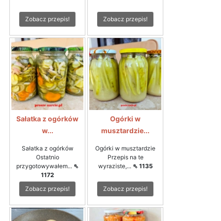
Zobacz przepis!
Zobacz przepis!
Sałatka z ogórków
Ogórki w
w...
musztardzie...
Sałatka z ogórków
Ogórki w musztardzie
Ostatnio
Przepis na te
przygotowywałem...
⇖
wyraziste,...
⇖ 1135
1172
Zobacz przepis!
Zobacz przepis!