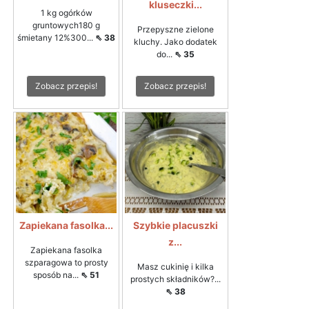
kluseczki...
1 kg ogórków
gruntowych180 g
Przepyszne zielone
śmietany 12%300...
⇖ 38
kluchy. Jako dodatek
do...
⇖ 35
Zobacz przepis!
Zobacz przepis!
Zapiekana fasolka...
Szybkie placuszki
z...
Zapiekana fasolka
szparagowa to prosty
Masz cukinię i kilka
sposób na...
⇖ 51
prostych składników?...
⇖ 38