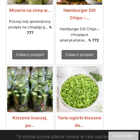
Mizeria na zimę w...
Hamburger Dill
Chips –...
Poznaj mój sprawdzony
przepis na chrupiącą...
⇖
Hamburger Dill Chips –
777
chrupiące
amerykańskie...
⇖ 772
Zobacz przepis!
Zobacz przepis!
Kiszone inaczej,
Tarte ogórki kiszone
po...
do...
ROZUMIEM
Ta strona używa plików cookie w celu usprawnienia i
Rewelacyjny smak i
Tarte ogórki kiszone do