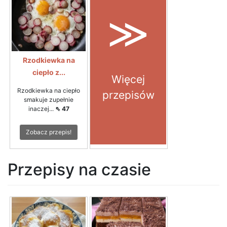
≫
Rzodkiewka na
ciepło z...
Więcej
Rzodkiewka na ciepło
przepisów
smakuje zupełnie
inaczej...
⇖ 47
Zobacz przepis!
Przepisy na czasie