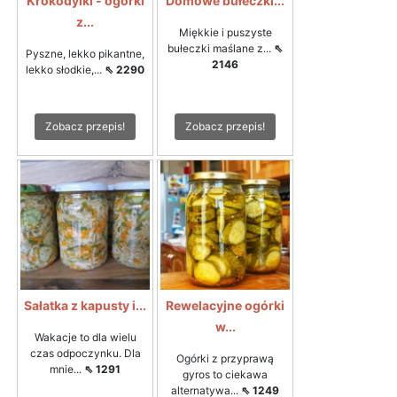
Krokodylki - ogórki
Domowe bułeczki...
z...
Miękkie i puszyste
bułeczki maślane z...
⇖
Pyszne, lekko pikantne,
2146
lekko słodkie,...
⇖ 2290
Zobacz przepis!
Zobacz przepis!
Sałatka z kapusty i...
Rewelacyjne ogórki
w...
Wakacje to dla wielu
czas odpoczynku. Dla
Ogórki z przyprawą
mnie...
⇖ 1291
gyros to ciekawa
alternatywa...
⇖ 1249