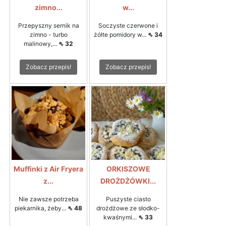
zimno...
w...
Przepyszny sernik na
Soczyste czerwone i
zimno - turbo
żółte pomidory w...
⇖ 34
malinowy,...
⇖ 32
Zobacz przepis!
Zobacz przepis!
Muffinki z Air Fryera
ORKISZOWE
z...
DROŻDŻÓWKI...
Nie zawsze potrzeba
Puszyste ciasto
piekarnika, żeby...
⇖ 48
drożdżowe ze słodko-
kwaśnymi...
⇖ 33