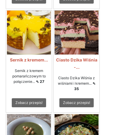
Sernik z kremem...
Ciasto Dzika Wiśnia
-...
Sernik z kremem
pomarańczowym to
Ciasto Dzika Wiśnia z
połączenie...
⇖ 27
wiśniami i kremem...
⇖
35
Zobacz przepis!
Zobacz przepis!