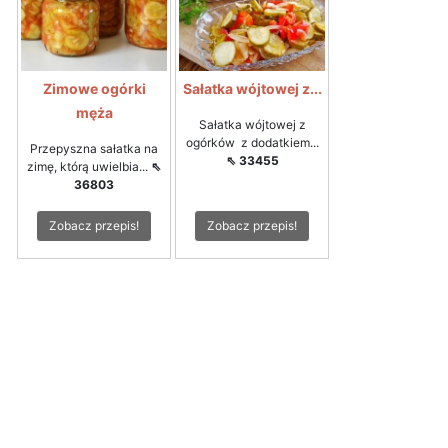
Zimowe ogórki
Sałatka wójtowej z...
męża
Sałatka wójtowej z
ogórków z dodatkiem...
Przepyszna sałatka na
⇖ 33455
zimę, którą uwielbia...
⇖
36803
Zobacz przepis!
Zobacz przepis!