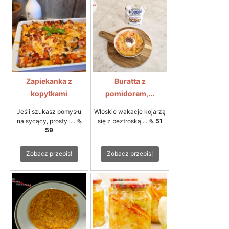
Zapiekanka z
Buratta z
kopytkami
pomidorem,...
Jeśli szukasz pomysłu
Włoskie wakacje kojarzą
na sycący, prosty i...
⇖
się z beztroską,...
⇖ 51
59
Zobacz przepis!
Zobacz przepis!