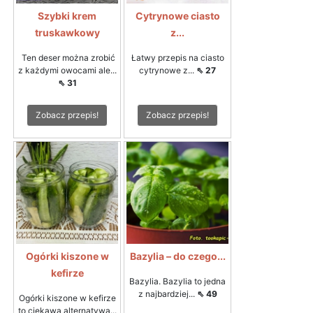
Szybki krem
Cytrynowe ciasto
truskawkowy
z...
Ten deser można zrobić
Łatwy przepis na ciasto
z każdymi owocami ale...
cytrynowe z...
⇖ 27
⇖ 31
Zobacz przepis!
Zobacz przepis!
Ogórki kiszone w
Bazylia – do czego...
kefirze
Bazylia. Bazylia to jedna
z najbardziej...
⇖ 49
Ogórki kiszone w kefirze
to ciekawa alternatywa...