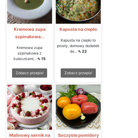
Kremowa zupa
Kapusta na ciepło
szpinakowa...
Kapusta na ciepło to
prosty, domowy dodatek
Kremowa zupa
do...
⇖ 22
szpinakowa z
kuleczkami...
⇖ 15
Zobacz przepis!
Zobacz przepis!
Malinowy sernik na
Soczyste pomidory