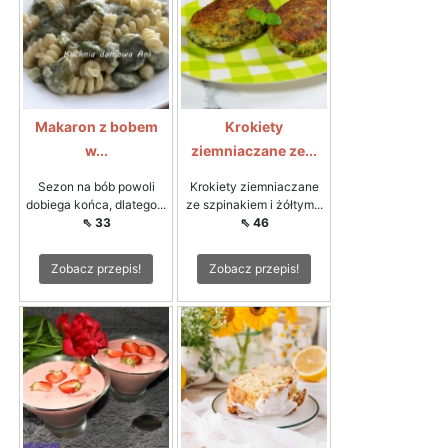
Makaron z bobem
Krokiety
w...
ziemniaczane ze...
Sezon na bób powoli
Krokiety ziemniaczane
dobiega końca, dlatego...
ze szpinakiem i żółtym...
⇖ 33
⇖ 46
Zobacz przepis!
Zobacz przepis!