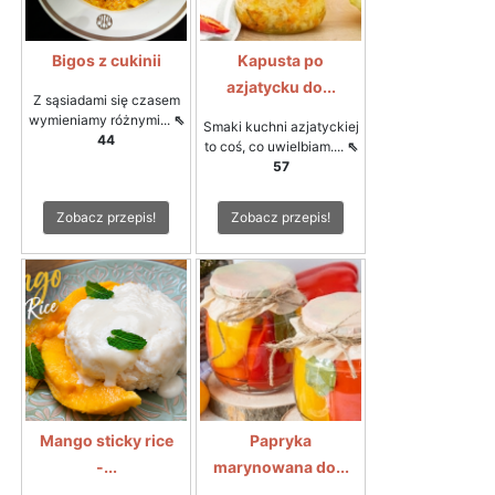
Bigos z cukinii
Kapusta po
azjatycku do...
Z sąsiadami się czasem
wymieniamy różnymi...
⇖
Smaki kuchni azjatyckiej
44
to coś, co uwielbiam....
⇖
57
Zobacz przepis!
Zobacz przepis!
Mango sticky rice
Papryka
-...
marynowana do...