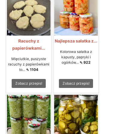
Racuchy z
Najlepsza sałatka z...
papierówkami...
Kolorowa sałatka z
kapusty, papryki i
Mięciutkie, puszyste
ogórków...
⇖ 922
racuchy z papierówkami
to...
⇖ 1104
Zobacz przepis!
Zobacz przepis!