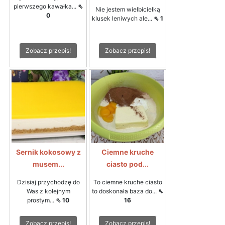
pierwszego kawałka...
⇖
Nie jestem wielbicielką
0
klusek leniwych ale...
⇖ 1
Zobacz przepis!
Zobacz przepis!
Sernik kokosowy z
Ciemne kruche
musem...
ciasto pod...
Dzisiaj przychodzę do
To ciemne kruche ciasto
Was z kolejnym
to doskonała baza do...
⇖
prostym...
⇖ 10
16
Zobacz przepis!
Zobacz przepis!