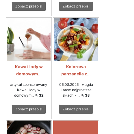
Zobacz przepis!
Zobacz przepis!
Kawa i lody w
Kolorowa
domowym...
panzanella z...
artykuł sponsorowany
06.08.2026 Magda
Kawa i lody w
Latem najprostsze
domowym...
⇖ 32
składniki...
⇖ 38
Zobacz przepis!
Zobacz przepis!