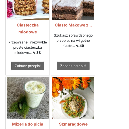
Ciasteczka
Ciasto Makowe z...
miodowe
Szukasz sprawdzonego
przepisu na wilgotne
Przepyszne i niezwykle
ciasto...
⇖ 49
proste ciasteczka
miodowe...
⇖ 38
Zobacz przepis!
Zobacz przepis!
Mizeria do picia
Szmaragdowe