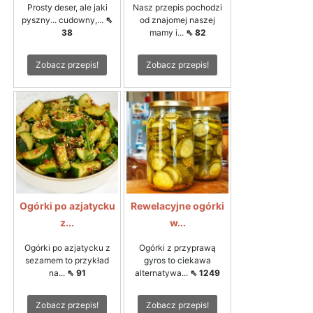
Prosty deser, ale jaki
Nasz przepis pochodzi
pyszny... cudowny,...
⇖
od znajomej naszej
38
mamy i...
⇖ 82
Zobacz przepis!
Zobacz przepis!
Ogórki po azjatycku
Rewelacyjne ogórki
z...
w...
Ogórki po azjatycku z
Ogórki z przyprawą
sezamem to przykład
gyros to ciekawa
na...
⇖ 91
alternatywa...
⇖ 1249
Zobacz przepis!
Zobacz przepis!