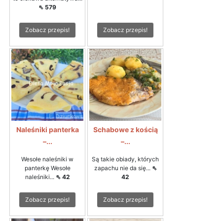
⇖ 579
Zobacz przepis!
Zobacz przepis!
Naleśniki panterka
Schabowe z kością
–...
–...
Wesołe naleśniki w
Są takie obiady, których
panterkę Wesołe
zapachu nie da się...
⇖
naleśniki...
⇖ 42
42
Zobacz przepis!
Zobacz przepis!