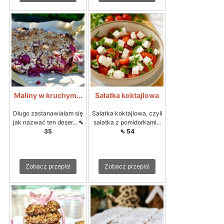
Maliny w kruchym...
Sałatka koktajlowa
Długo zastanawiałam się
Sałatka koktajlowa, czyli
jak nazwać ten deser...
⇖
sałatka z pomidorkami...
35
⇖ 54
Zobacz przepis!
Zobacz przepis!