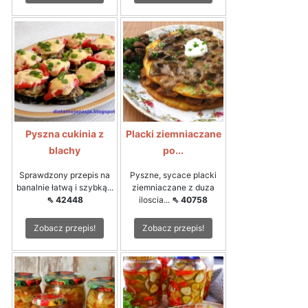
Pyszna cukinia z
Placki ziemniaczane
blachy
po...
Sprawdzony przepis na
Pyszne, sycace placki
banalnie łatwą i szybką...
ziemniaczane z duza
⇖ 42448
iloscia...
⇖ 40758
Zobacz przepis!
Zobacz przepis!