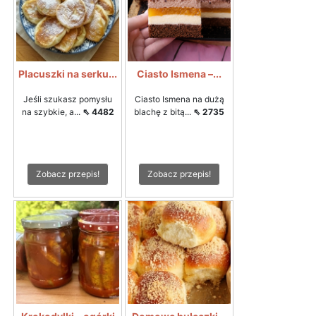
Placuszki na serku...
Ciasto Ismena –...
Jeśli szukasz pomysłu
Ciasto Ismena na dużą
na szybkie, a...
⇖ 4482
blachę z bitą...
⇖ 2735
Zobacz przepis!
Zobacz przepis!