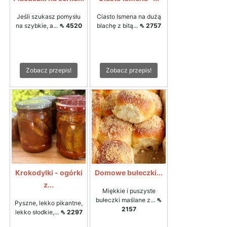
Jeśli szukasz pomysłu
Ciasto Ismena na dużą
na szybkie, a...
⇖ 4520
blachę z bitą...
⇖ 2757
Zobacz przepis!
Zobacz przepis!
Krokodylki - ogórki
Domowe bułeczki...
z...
Miękkie i puszyste
bułeczki maślane z...
⇖
Pyszne, lekko pikantne,
2157
lekko słodkie,...
⇖ 2297