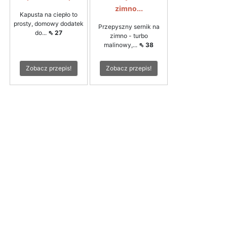
zimno...
Kapusta na ciepło to
prosty, domowy dodatek
Przepyszny sernik na
do...
⇖ 27
zimno - turbo
malinowy,...
⇖ 38
Zobacz przepis!
Zobacz przepis!