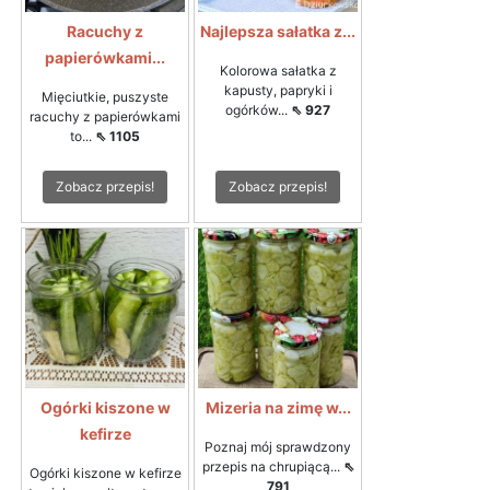
Racuchy z
Najlepsza sałatka z...
papierówkami...
Kolorowa sałatka z
kapusty, papryki i
Mięciutkie, puszyste
ogórków...
⇖ 927
racuchy z papierówkami
to...
⇖ 1105
Zobacz przepis!
Zobacz przepis!
Ogórki kiszone w
Mizeria na zimę w...
kefirze
Poznaj mój sprawdzony
przepis na chrupiącą...
⇖
Ogórki kiszone w kefirze
791