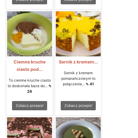
Ciemne kruche
Sernik z kremem...
ciasto pod...
Sernik z kremem
pomarańczowym to
To ciemne kruche ciasto
połączenie...
⇖ 41
to doskonała baza do...
⇖
26
Zobacz przepis!
Zobacz przepis!