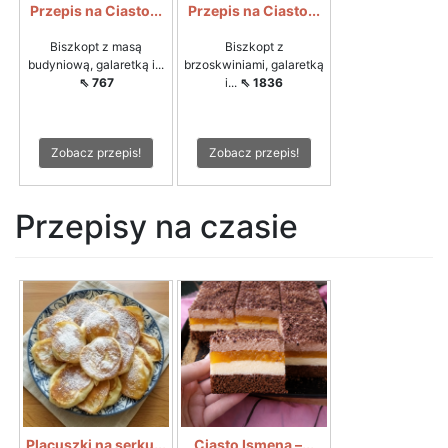
Przepis na Ciasto...
Przepis na Ciasto...
Biszkopt z masą
Biszkopt z
budyniową, galaretką i...
brzoskwiniami, galaretką
⇖ 767
i...
⇖ 1836
Zobacz przepis!
Zobacz przepis!
Przepisy na czasie
Placuszki na serku...
Ciasto Ismena –...