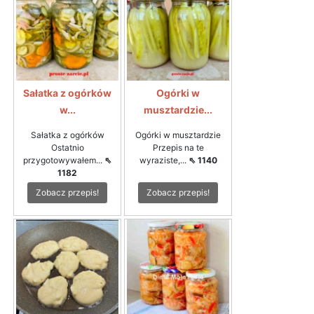
Sałatka z ogórków
Ogórki w
w...
musztardzie...
Sałatka z ogórków
Ogórki w musztardzie
Ostatnio
Przepis na te
przygotowywałem...
⇖
wyraziste,...
⇖ 1140
1182
Zobacz przepis!
Zobacz przepis!