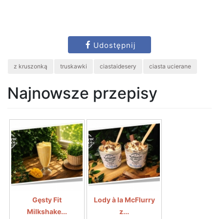
Udostępnij
z kruszonką
truskawki
ciastaidesery
ciasta ucierane
Najnowsze przepisy
Gęsty Fit
Lody à la McFlurry
Milkshake...
z...