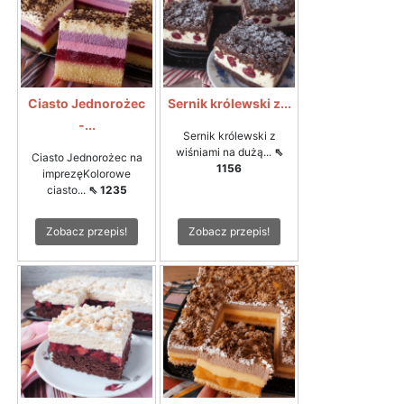
Ciasto Jednorożec
Sernik królewski z...
-...
Sernik królewski z
wiśniami na dużą...
⇖
Ciasto Jednorożec na
1156
imprezęKolorowe
ciasto...
⇖ 1235
Zobacz przepis!
Zobacz przepis!