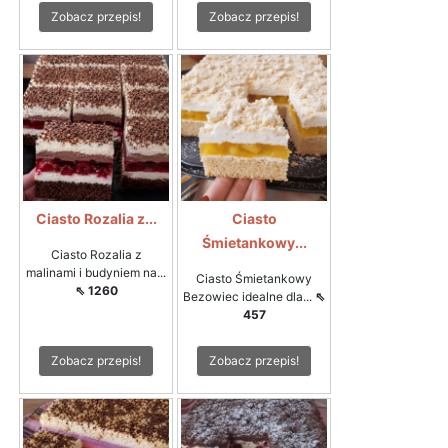
Zobacz przepis!
Zobacz przepis!
Ciasto Rozalia z...
Ciasto
Śmietankowy...
Ciasto Rozalia z
malinami i budyniem na...
Ciasto Śmietankowy
⇖ 1260
Bezowiec idealne dla...
⇖
457
Zobacz przepis!
Zobacz przepis!