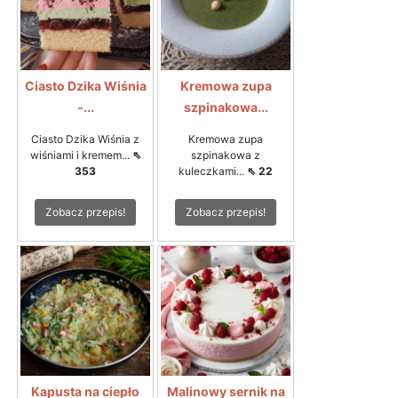
Ciasto Dzika Wiśnia
Kremowa zupa
-...
szpinakowa...
Ciasto Dzika Wiśnia z
Kremowa zupa
wiśniami i kremem...
⇖
szpinakowa z
353
kuleczkami...
⇖ 22
Zobacz przepis!
Zobacz przepis!
Kapusta na ciepło
Malinowy sernik na