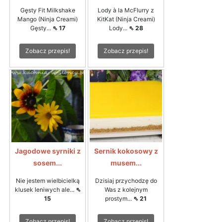
Gęsty Fit Milkshake
Lody à la McFlurry z
Mango (Ninja Creami)
KitKat (Ninja Creami)
Gęsty...
⇖ 17
Lody...
⇖ 28
Zobacz przepis!
Zobacz przepis!
Jagodowe syrniki z
Sernik kokosowy z
sosem...
musem...
Nie jestem wielbicielką
Dzisiaj przychodzę do
klusek leniwych ale...
⇖
Was z kolejnym
15
prostym...
⇖ 21
Zobacz przepis!
Zobacz przepis!