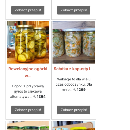
Zobacz przepis!
Zobacz przepis!
Rewelacyjne ogórki
Sałatka z kapusty i...
w...
Wakacje to dla wielu
czas odpoczynku. Dla
Ogórki z przyprawą
mnie...
⇖ 1299
gyros to ciekawa
alternatywa...
⇖ 1354
Zobacz przepis!
Zobacz przepis!