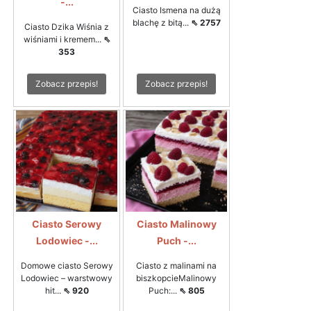
-...
Ciasto Ismena na dużą
blachę z bitą...
⇖ 2757
Ciasto Dzika Wiśnia z
wiśniami i kremem...
⇖
353
Zobacz przepis!
Zobacz przepis!
Ciasto Serowy
Ciasto Malinowy
Lodowiec -...
Puch -...
Domowe ciasto Serowy
Ciasto z malinami na
Lodowiec – warstwowy
biszkopcieMalinowy
hit...
⇖ 920
Puch:...
⇖ 805