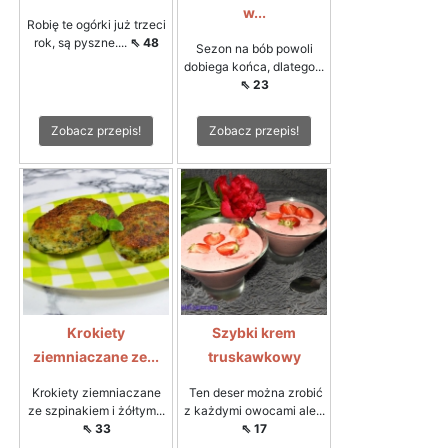
w...
Robię te ogórki już trzeci
rok, są pyszne....
⇖ 48
Sezon na bób powoli
dobiega końca, dlatego...
⇖ 23
Zobacz przepis!
Zobacz przepis!
Krokiety
Szybki krem
ziemniaczane ze...
truskawkowy
Krokiety ziemniaczane
Ten deser można zrobić
ze szpinakiem i żółtym...
z każdymi owocami ale...
⇖ 33
⇖ 17