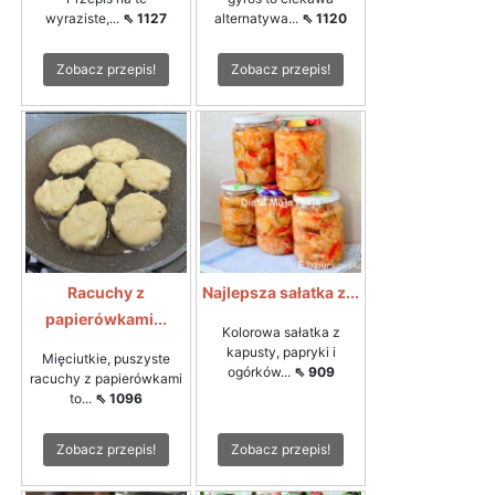
wyraziste,...
⇖ 1127
alternatywa...
⇖ 1120
Zobacz przepis!
Zobacz przepis!
Racuchy z
Najlepsza sałatka z...
papierówkami...
Kolorowa sałatka z
kapusty, papryki i
Mięciutkie, puszyste
ogórków...
⇖ 909
racuchy z papierówkami
to...
⇖ 1096
Zobacz przepis!
Zobacz przepis!