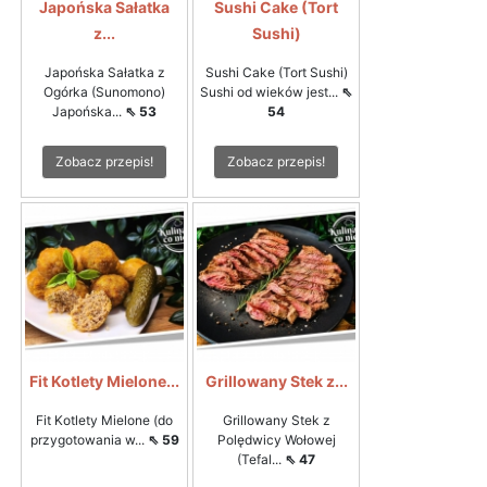
Japońska Sałatka
Sushi Cake (Tort
z...
Sushi)
Japońska Sałatka z
Sushi Cake (Tort Sushi)
Ogórka (Sunomono)
Sushi od wieków jest...
⇖
Japońska...
⇖ 53
54
Zobacz przepis!
Zobacz przepis!
Fit Kotlety Mielone...
Grillowany Stek z...
Fit Kotlety Mielone (do
Grillowany Stek z
przygotowania w...
⇖ 59
Polędwicy Wołowej
(Tefal...
⇖ 47