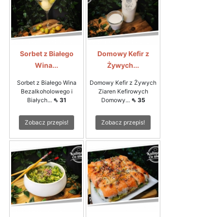
Sorbet z Białego
Domowy Kefir z
Wina...
Żywych...
Sorbet z Białego Wina
Domowy Kefir z Żywych
Bezalkoholowego i
Ziaren Kefirowych
Białych...
⇖ 31
Domowy...
⇖ 35
Zobacz przepis!
Zobacz przepis!