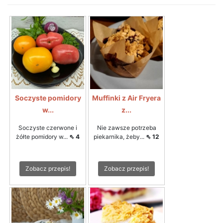
Soczyste pomidory
Muffinki z Air Fryera
w...
z...
Soczyste czerwone i
Nie zawsze potrzeba
żółte pomidory w...
⇖ 4
piekarnika, żeby...
⇖ 12
Zobacz przepis!
Zobacz przepis!