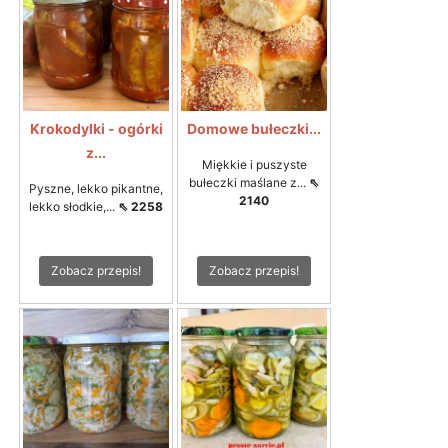
Krokodylki - ogórki
Domowe bułeczki...
z...
Miękkie i puszyste
bułeczki maślane z...
⇖
Pyszne, lekko pikantne,
2140
lekko słodkie,...
⇖ 2258
Zobacz przepis!
Zobacz przepis!