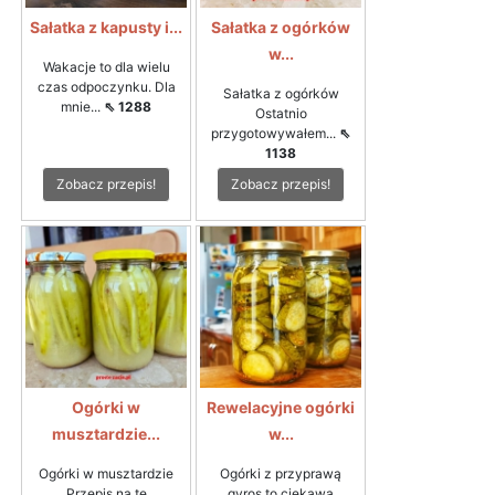
Sałatka z kapusty i...
Sałatka z ogórków
w...
Wakacje to dla wielu
czas odpoczynku. Dla
Sałatka z ogórków
mnie...
⇖ 1288
Ostatnio
przygotowywałem...
⇖
1138
Zobacz przepis!
Zobacz przepis!
Ogórki w
Rewelacyjne ogórki
musztardzie...
w...
Ogórki w musztardzie
Ogórki z przyprawą
Przepis na te
gyros to ciekawa