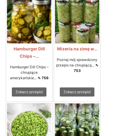
Hamburger Dill
Mizeria na zimę w...
Chips –...
Poznaj mój sprawdzony
przepis na chrupiącą...
⇖
Hamburger Dill Chips –
753
chrupiące
amerykańskie...
⇖ 756
Zobacz przepis!
Zobacz przepis!