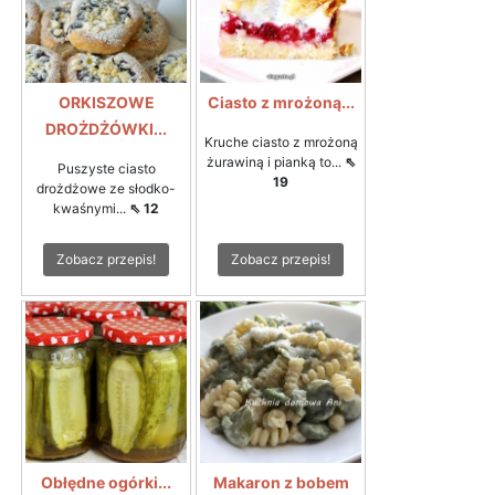
ORKISZOWE
Ciasto z mrożoną...
DROŻDŻÓWKI...
Kruche ciasto z mrożoną
żurawiną i pianką to...
⇖
Puszyste ciasto
19
drożdżowe ze słodko-
kwaśnymi...
⇖ 12
Zobacz przepis!
Zobacz przepis!
Obłędne ogórki...
Makaron z bobem