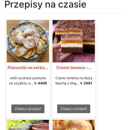
Przepisy na czasie
Placuszki na serku...
Ciasto Ismena –...
Jeśli szukasz pomysłu
Ciasto Ismena na dużą
na szybkie, a...
⇖ 4406
blachę z bitą...
⇖ 2681
Zobacz przepis!
Zobacz przepis!