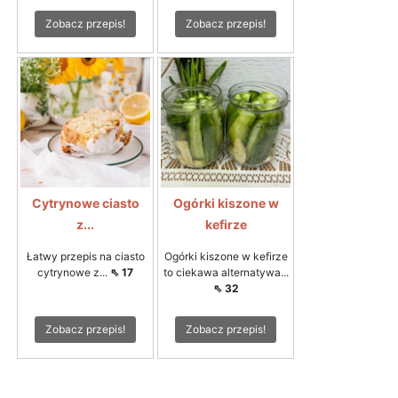
Zobacz przepis!
Zobacz przepis!
Cytrynowe ciasto
Ogórki kiszone w
z...
kefirze
Łatwy przepis na ciasto
Ogórki kiszone w kefirze
cytrynowe z...
⇖ 17
to ciekawa alternatywa...
⇖ 32
Zobacz przepis!
Zobacz przepis!