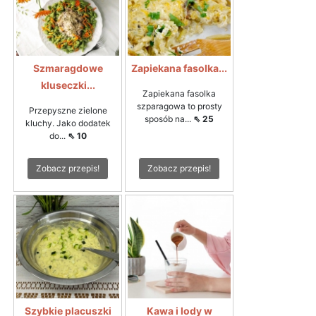
Szmaragdowe
Zapiekana fasolka...
kluseczki...
Zapiekana fasolka
szparagowa to prosty
Przepyszne zielone
sposób na...
⇖ 25
kluchy. Jako dodatek
do...
⇖ 10
Zobacz przepis!
Zobacz przepis!
Szybkie placuszki
Kawa i lody w