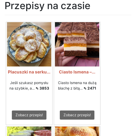
Przepisy na czasie
Placuszki na serku...
Ciasto Ismena –...
Jeśli szukasz pomysłu
Ciasto Ismena na dużą
na szybkie, a...
⇖ 3853
blachę z bitą...
⇖ 2471
Zobacz przepis!
Zobacz przepis!