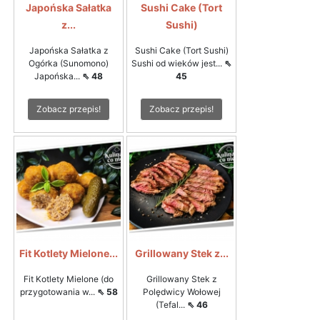
Japońska Sałatka
Sushi Cake (Tort
z...
Sushi)
Japońska Sałatka z
Sushi Cake (Tort Sushi)
Ogórka (Sunomono)
Sushi od wieków jest...
⇖
Japońska...
⇖ 48
45
Zobacz przepis!
Zobacz przepis!
Fit Kotlety Mielone...
Grillowany Stek z...
Fit Kotlety Mielone (do
Grillowany Stek z
przygotowania w...
⇖ 58
Polędwicy Wołowej
(Tefal...
⇖ 46