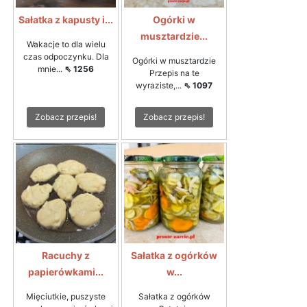
Sałatka z kapusty i...
Ogórki w
musztardzie...
Wakacje to dla wielu
czas odpoczynku. Dla
Ogórki w musztardzie
mnie...
⇖ 1256
Przepis na te
wyraziste,...
⇖ 1097
Zobacz przepis!
Zobacz przepis!
Racuchy z
Sałatka z ogórków
papierówkami...
w...
Mięciutkie, puszyste
Sałatka z ogórków