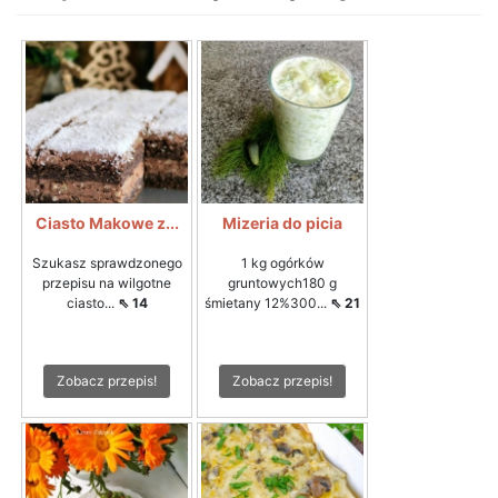
Ciasto Makowe z...
Mizeria do picia
Szukasz sprawdzonego
1 kg ogórków
przepisu na wilgotne
gruntowych180 g
ciasto...
⇖ 14
śmietany 12%300...
⇖ 21
Zobacz przepis!
Zobacz przepis!