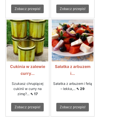
Zobacz przepis!
Zobacz przepis!
Cukinia w zalewie
Sałatka z arbuzem
curry...
i...
Szukasz chrupiącej
Sałatka z arbuzem i fetą
cukinii w curry na
– lekka,...
⇖ 29
zimę?...
⇖ 17
Zobacz przepis!
Zobacz przepis!