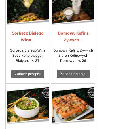
Sorbet z Białego
Domowy Kefir z
Wina...
Żywych...
Sorbet z Białego Wina
Domowy Kefir z Żywych
Bezalkoholowego i
Ziaren Kefirowych
Białych...
⇖ 27
Domowy...
⇖ 29
Zobacz przepis!
Zobacz przepis!