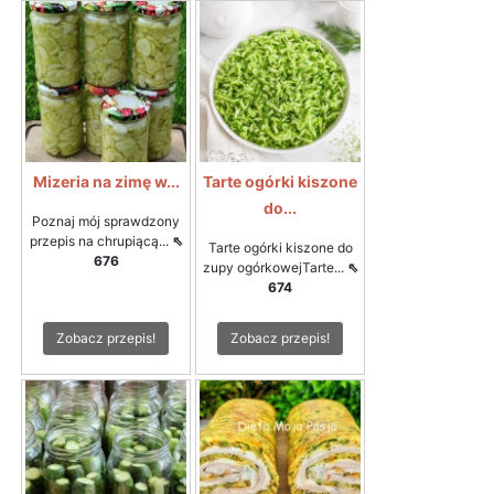
Mizeria na zimę w...
Tarte ogórki kiszone
do...
Poznaj mój sprawdzony
przepis na chrupiącą...
⇖
Tarte ogórki kiszone do
676
zupy ogórkowejTarte...
⇖
674
Zobacz przepis!
Zobacz przepis!