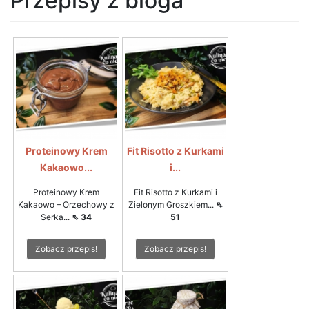
Przepisy z bloga
Proteinowy Krem
Fit Risotto z Kurkami
Kakaowo...
i...
Proteinowy Krem
Fit Risotto z Kurkami i
Kakaowo – Orzechowy z
Zielonym Groszkiem...
⇖
Serka...
⇖ 34
51
Zobacz przepis!
Zobacz przepis!