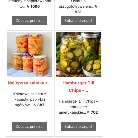
racuchy z papierówkami
Ostatnio
to...
⇖ 1090
przygotowywałem...
⇖
931
Zobacz przepis!
Zobacz przepis!
Najlepsza sałatka z...
Hamburger Dill
Chips –...
Kolorowa sałatka z
kapusty, papryki i
Hamburger Dill Chips –
ogórków...
⇖ 887
chrupiące
amerykańskie...
⇖ 702
Zobacz przepis!
Zobacz przepis!