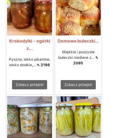
Krokodylki - ogórki
Domowe bułeczki...
z...
Miękkie i puszyste
bułeczki maślane z...
⇖
Pyszne, lekko pikantne,
2095
lekko słodkie,...
⇖ 2198
Zobacz przepis!
Zobacz przepis!