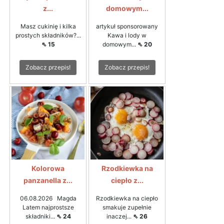
z...
domowym...
Masz cukinię i kilka
artykuł sponsorowany
prostych składników?...
Kawa i lody w
⇖ 15
domowym...
⇖ 20
Zobacz przepis!
Zobacz przepis!
Kolorowa
Rzodkiewka na
panzanella z...
ciepło z...
06.08.2026 Magda
Rzodkiewka na ciepło
Latem najprostsze
smakuje zupełnie
składniki...
⇖ 24
inaczej...
⇖ 26