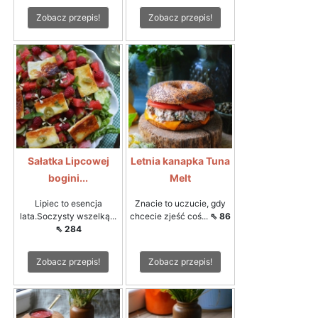
Zobacz przepis!
Zobacz przepis!
Sałatka Lipcowej
Letnia kanapka Tuna
bogini...
Melt
Lipiec to esencja
Znacie to uczucie, gdy
lata.Soczysty wszelką...
chcecie zjeść coś...
⇖ 86
⇖ 284
Zobacz przepis!
Zobacz przepis!