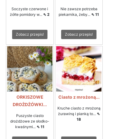
Soczyste czerwone i
Nie zawsze potrzeba
żółte pomidory w...
⇖ 2
piekarnika, żeby...
⇖ 11
Zobacz przepis!
Zobacz przepis!
ORKISZOWE
Ciasto z mrożoną...
DROŻDŻÓWKI...
Kruche ciasto z mrożoną
żurawiną i pianką to...
⇖
Puszyste ciasto
18
drożdżowe ze słodko-
kwaśnymi...
⇖ 11