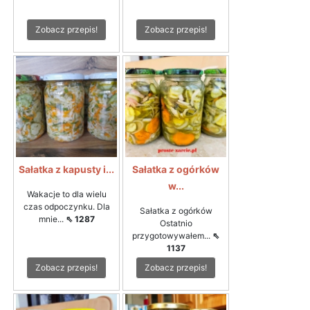
Zobacz przepis!
Zobacz przepis!
Sałatka z kapusty i...
Sałatka z ogórków
w...
Wakacje to dla wielu
czas odpoczynku. Dla
Sałatka z ogórków
mnie...
⇖ 1287
Ostatnio
przygotowywałem...
⇖
1137
Zobacz przepis!
Zobacz przepis!