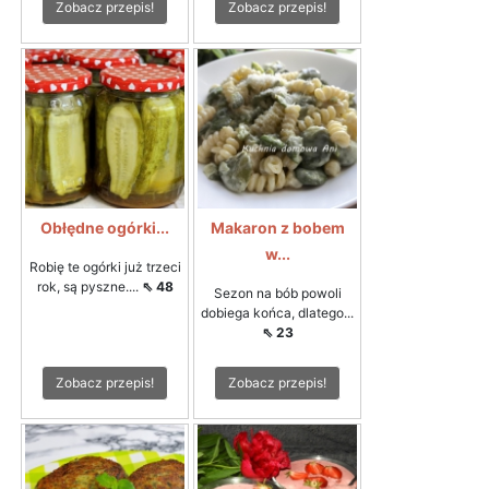
Zobacz przepis!
Zobacz przepis!
Obłędne ogórki...
Makaron z bobem
w...
Robię te ogórki już trzeci
rok, są pyszne....
⇖ 48
Sezon na bób powoli
dobiega końca, dlatego...
⇖ 23
Zobacz przepis!
Zobacz przepis!