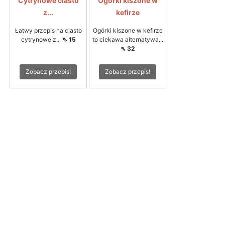
Cytrynowe ciasto
Ogórki kiszone w
z...
kefirze
Łatwy przepis na ciasto
Ogórki kiszone w kefirze
cytrynowe z...
⇖ 15
to ciekawa alternatywa...
⇖ 32
Zobacz przepis!
Zobacz przepis!