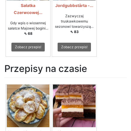
Sałatka
Jordgubbstårta -...
Czerwcowej...
Zazwyczaj
truskawkowemu
Gdy wpis o wiosennej
sezonowi towarzyszą...
sałatce Majowej bogini...
⇖ 83
⇖ 68
Zobacz przepis!
Zobacz przepis!
Przepisy na czasie