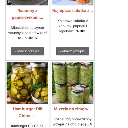
Racuchy z
Najlepsza sałatka z...
papierówkami...
Kolorowa sałatka z
kapusty, papryki i
Mięciutkie, puszyste
ogórków...
⇖ 909
racuchy z papierówkami
to...
⇖ 1096
Zobacz przepis!
Zobacz przepis!
Hamburger Dill
Mizeria na zimę w...
Chips –...
Poznaj mój sprawdzony
przepis na chrupiącą...
⇖
Hamburger Dill Chips –