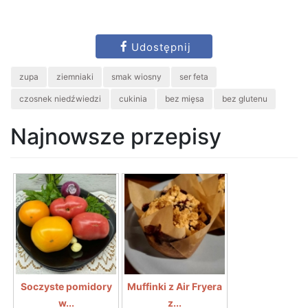
Udostępnij
zupa
ziemniaki
smak wiosny
ser feta
czosnek niedźwiedzi
cukinia
bez mięsa
bez glutenu
Najnowsze przepisy
Soczyste pomidory
Muffinki z Air Fryera
w...
z...