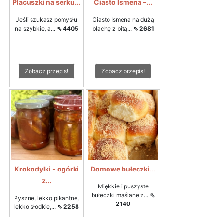
Placuszki na serku...
Ciasto Ismena –...
Jeśli szukasz pomysłu
Ciasto Ismena na dużą
na szybkie, a...
⇖ 4405
blachę z bitą...
⇖ 2681
Zobacz przepis!
Zobacz przepis!
Krokodylki - ogórki
Domowe bułeczki...
z...
Miękkie i puszyste
bułeczki maślane z...
⇖
Pyszne, lekko pikantne,
2140
lekko słodkie,...
⇖ 2258