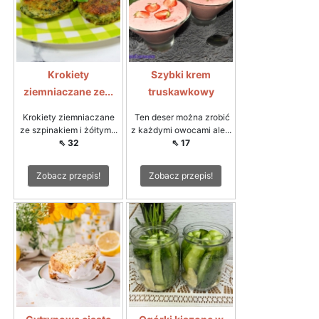
Krokiety
Szybki krem
ziemniaczane ze...
truskawkowy
Krokiety ziemniaczane
Ten deser można zrobić
ze szpinakiem i żółtym...
z każdymi owocami ale...
⇖ 32
⇖ 17
Zobacz przepis!
Zobacz przepis!