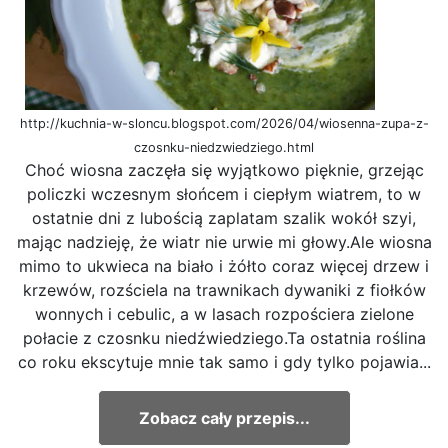
http://kuchnia-w-sloncu.blogspot.com/2026/04/wiosenna-zupa-z-
czosnku-niedzwiedziego.html
Choć wiosna zaczęła się wyjątkowo pięknie, grzejąc
policzki wczesnym słońcem i ciepłym wiatrem, to w
ostatnie dni z lubością zaplatam szalik wokół szyi,
mając nadzieję, że wiatr nie urwie mi głowy.Ale wiosna
mimo to ukwieca na biało i żółto coraz więcej drzew i
krzewów, rozściela na trawnikach dywaniki z fiołków
wonnych i cebulic, a w lasach rozpościera zielone
połacie z czosnku niedźwiedziego.Ta ostatnia roślina
co roku ekscytuje mnie tak samo i gdy tylko pojawia...
Zobacz cały przepis...