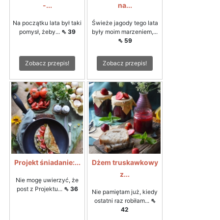
-...
na...
Na początku lata był taki
Świeże jagody tego lata
pomysł, żeby...
⇖ 39
były moim marzeniem,...
⇖ 59
Zobacz przepis!
Zobacz przepis!
Projekt śniadanie:...
Dżem truskawkowy
z...
Nie mogę uwierzyć, że
post z Projektu...
⇖ 36
Nie pamiętam już, kiedy
ostatni raz robiłam...
⇖
42