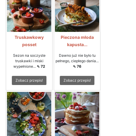
Truskawkowy
Pieczona młoda
posset
kapusta...
Sezon na soczyste
Dawno już nie było tu
truskawki i miski
pełnego, ciepłego dania...
wypełnione...
⇖ 72
⇖ 76
Zobacz przepis!
Zobacz przepis!