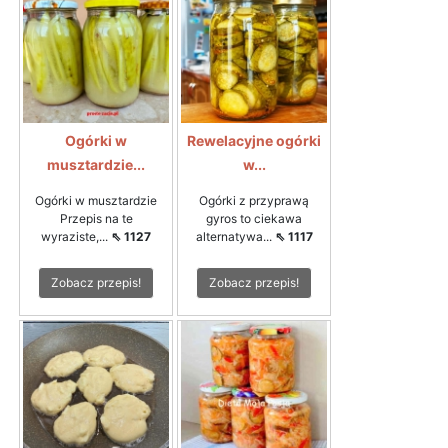
Ogórki w
Rewelacyjne ogórki
musztardzie...
w...
Ogórki w musztardzie
Ogórki z przyprawą
Przepis na te
gyros to ciekawa
wyraziste,...
⇖ 1127
alternatywa...
⇖ 1117
Zobacz przepis!
Zobacz przepis!