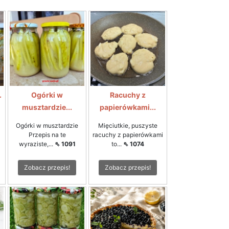
.
Ogórki w
Racuchy z
musztardzie...
papierówkami...
Ogórki w musztardzie
Mięciutkie, puszyste
Przepis na te
racuchy z papierówkami
wyraziste,...
⇖ 1091
to...
⇖ 1074
Zobacz przepis!
Zobacz przepis!