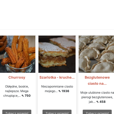
Churrosy
Szarlotka - kruche...
Bezglutenowe
ciasto na...
Obłędne, boskie,
Niezapomniane ciasto
najlepsze. Mega
mojego...
⇖ 1936
Moje ulubione ciasto n
chrupiące,...
⇖ 750
pierogi bezglutenowe,
jak...
⇖ 458
Zobacz przepis!
Zobacz przepis!
Zobacz przepis!