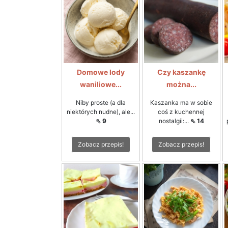
Domowe lody
Czy kaszankę
waniliowe...
można...
Niby proste (a dla
Kaszanka ma w sobie
niektórych nudne), ale...
coś z kuchennej
⇖ 9
nostalgii:...
⇖ 14
Zobacz przepis!
Zobacz przepis!