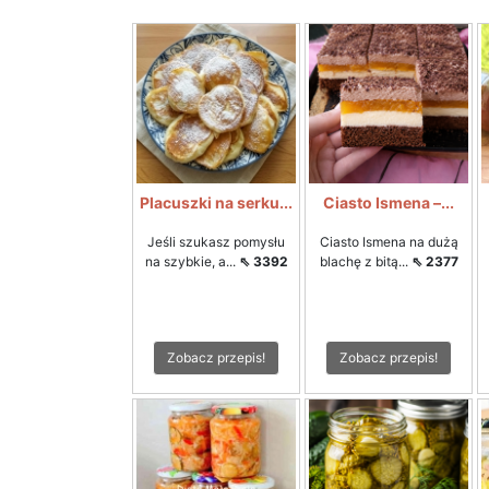
Placuszki na serku...
Ciasto Ismena –...
Jeśli szukasz pomysłu
Ciasto Ismena na dużą
na szybkie, a...
⇖ 3392
blachę z bitą...
⇖ 2377
Zobacz przepis!
Zobacz przepis!