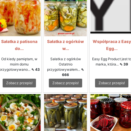
Sałatka z patisona
Sałatka z ogórków
Współpraca z Easy
do...
w...
Egg...
Od kiedy pamiętam, w
Sałatka z ogórków
Easy Egg Product jest t
moim domu
Ostatnio
marka, która...
⇖ 39
przygotowywano...
⇖ 43
przygotowywałem...
⇖
666
Zobacz przepis!
Zobacz przepis!
Zobacz przepis!