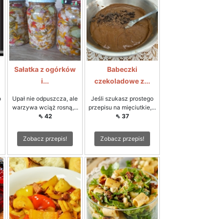
Sałatka z ogórków
Babeczki
i...
czekoladowe z...
o
Upał nie odpuszcza, ale
Jeśli szukasz prostego
warzywa wciąż rosną,...
przepisu na mięciutkie,...
⇖ 42
⇖ 37
Zobacz przepis!
Zobacz przepis!