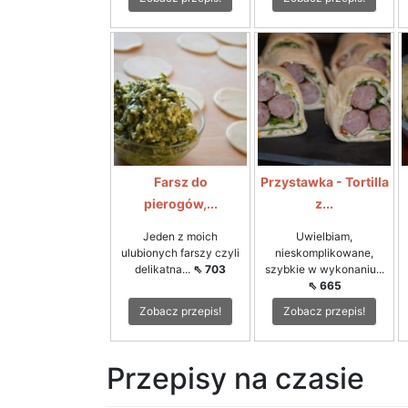
Farsz do
Przystawka - Tortilla
pierogów,...
z...
Jeden z moich
Uwielbiam,
ulubionych farszy czyli
nieskomplikowane,
delikatna...
⇖ 703
szybkie w wykonaniu...
⇖ 665
Zobacz przepis!
Zobacz przepis!
Przepisy na czasie