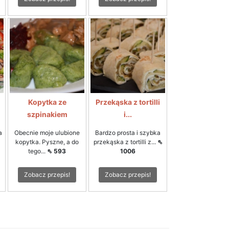
Kopytka ze
Przekąska z tortilli
szpinakiem
i...
a
Obecnie moje ulubione
Bardzo prosta i szybka
kopytka. Pyszne, a do
przekąska z tortilli z...
⇖
tego...
⇖ 593
1006
Zobacz przepis!
Zobacz przepis!