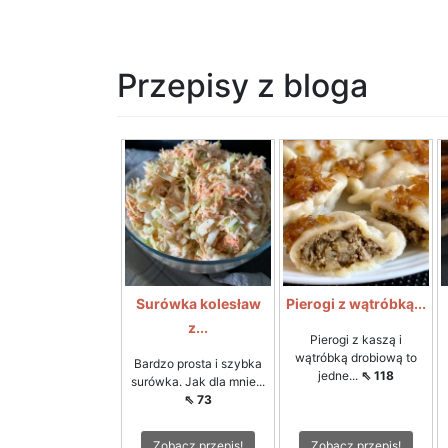
Przepisy z bloga
Surówka kolesław
Pierogi z wątróbką...
z...
Pierogi z kaszą i
wątróbką drobiową to
Bardzo prosta i szybka
jedne...
⇖ 118
surówka. Jak dla mnie...
⇖ 73
Zobacz przepis!
Zobacz przepis!