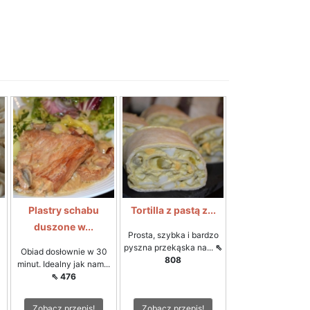
Plastry schabu
Tortilla z pastą z...
duszone w...
Prosta, szybka i bardzo
pyszna przekąska na...
⇖
a
Obiad dosłownie w 30
808
minut. Idealny jak nam...
⇖ 476
Zobacz przepis!
Zobacz przepis!