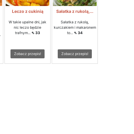
Leczo z cukinią
Sałatka z rukolą,...
W takie upalne dni, jak
Sałatka z rukolą,
nic leczo będzie
kurczakiem i makaronem
trafnym...
⇖ 33
to...
⇖ 34
.
Zobacz przepis!
Zobacz przepis!