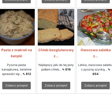
Pasta z makreli na
Chleb bezglutenowy
Owocowa sałatka
kanpki
z...
z...
Pyszna pasta
Najlepszy jaki do tej pory
Lekka, owocowa sałatk
kanapkowa, świetnie
jadłam chleb...
⇖ 616
z pyszną szynką...
⇖
sprawdzi się...
⇖ 812
654
Zobacz przepis!
Zobacz przepis!
Zobacz przepis!