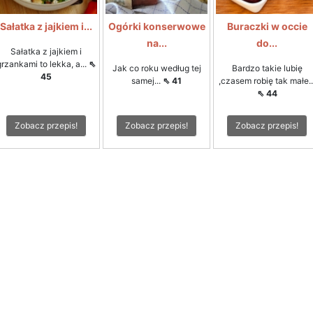
Sałatka z jajkiem i...
Ogórki konserwowe
Buraczki w occie
na...
do...
Sałatka z jajkiem i
grzankami to lekka, a...
⇖
Jak co roku według tej
Bardzo takie lubię
45
samej...
⇖ 41
,czasem robię tak małe..
⇖ 44
Zobacz przepis!
Zobacz przepis!
Zobacz przepis!