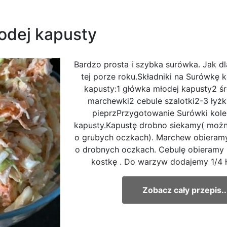
odej kapusty
Bardzo prosta i szybka surówka. Jak dl
tej porze roku.Składniki na Surówkę 
kapusty:1 główka młodej kapusty2 śr
marchewki2 cebule szalotki2-3 łyżk
pieprzPrzygotowanie Surówki kole
kapusty.Kapustę drobno siekamy( możn
o grubych oczkach). Marchew obieramy 
o drobnych oczkach. Cebulę obieramy 
kostkę . Do warzyw dodajemy 1/4 łyż
Zobacz cały przepis..