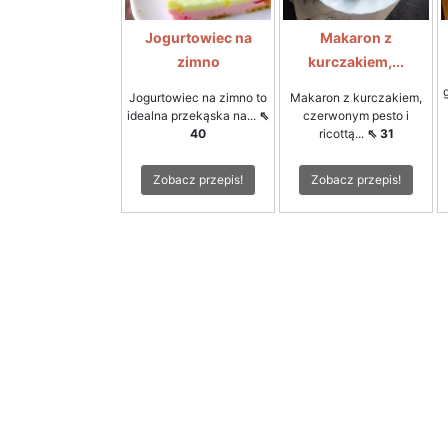
Jogurtowiec na
Makaron z
zimno
kurczakiem,...
Jogurtowiec na zimno to
Makaron z kurczakiem,
idealna przekąska na...
⇖
czerwonym pesto i
40
ricottą...
⇖ 31
Zobacz przepis!
Zobacz przepis!