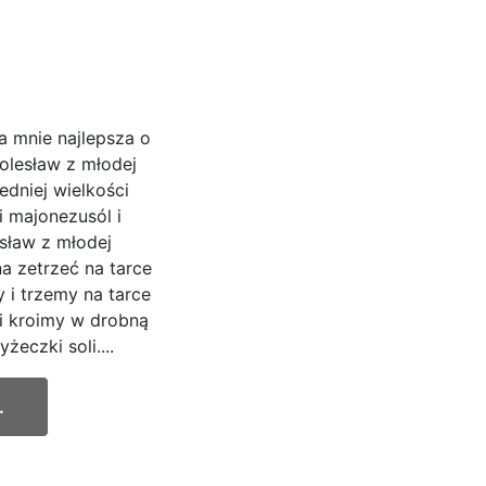
a mnie najlepsza o
kolesław z młodej
edniej wielkości
i majonezusól i
sław z młodej
a zetrzeć na tarce
i trzemy na tarce
i kroimy w drobną
eczki soli....
.