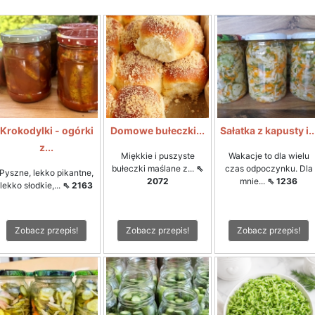
Krokodylki - ogórki
Domowe bułeczki...
Sałatka z kapusty i..
z...
Miękkie i puszyste
Wakacje to dla wielu
bułeczki maślane z...
⇖
czas odpoczynku. Dla
Pyszne, lekko pikantne,
2072
mnie...
⇖ 1236
lekko słodkie,...
⇖ 2163
Zobacz przepis!
Zobacz przepis!
Zobacz przepis!