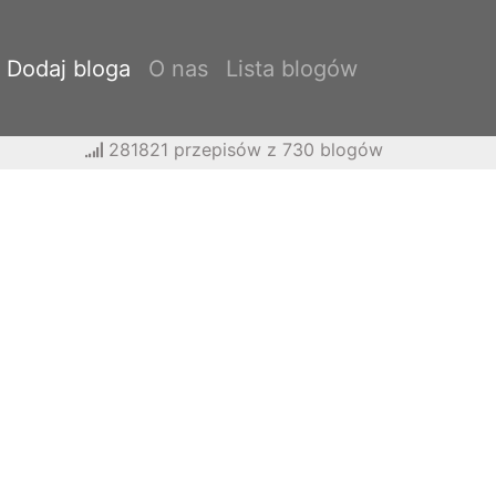
Dodaj bloga
O nas
Lista blogów
281821 przepisów z 730 blogów