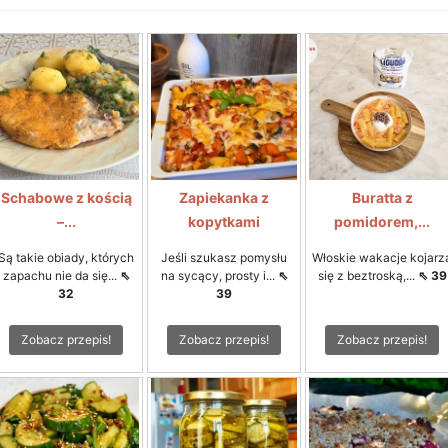
Schabowe z kością
Zapiekanka z
Buratta z
–...
kopytkami
pomidorem,...
Są takie obiady, których
Jeśli szukasz pomysłu
Włoskie wakacje kojarz
zapachu nie da się...
⇖
na sycący, prosty i...
⇖
się z beztroską,...
⇖ 39
32
39
Zobacz przepis!
Zobacz przepis!
Zobacz przepis!