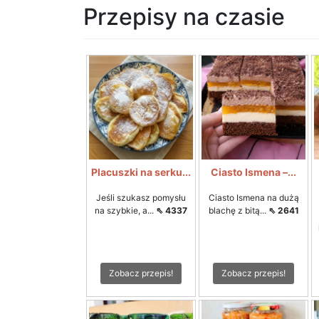
Przepisy na czasie
Placuszki na serku...
Ciasto Ismena –...
Jeśli szukasz pomysłu
Ciasto Ismena na dużą
na szybkie, a...
⇖ 4337
blachę z bitą...
⇖ 2641
Zobacz przepis!
Zobacz przepis!