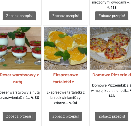
mrożonymi owocami –..
⇖ 113
Zobacz przepis!
Zobacz przepis!
Zobacz przepis!
Deser warstwowy z
Ekspresowe
Domowe Pizzerinki
nutą...
tartaletki z...
Domowe PizzerinkiDzi
w mojej kuchni unosił...
Deser warstwowy z nutą
Ekspresowe tartaletki z
146
orzeźwieniaDziś...
⇖ 80
brzoskwiniamiCzy
zdarza...
⇖ 94
Zobacz przepis!
Zobacz przepis!
Zobacz przepis!