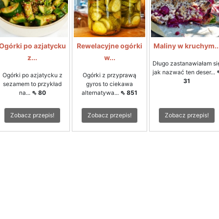
Ogórki po azjatycku
Rewelacyjne ogórki
Maliny w kruchym..
z...
w...
Długo zastanawiałam si
jak nazwać ten deser...
Ogórki po azjatycku z
Ogórki z przyprawą
31
sezamem to przykład
gyros to ciekawa
na...
⇖ 80
alternatywa...
⇖ 851
Zobacz przepis!
Zobacz przepis!
Zobacz przepis!