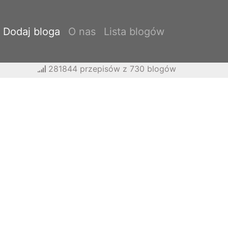
Dodaj bloga
O nas
Lista blogów
281844 przepisów z 730 blogów