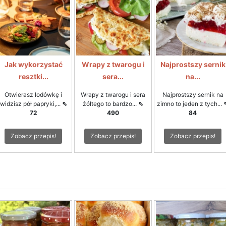
Jak wykorzystać
Wrapy z twarogu i
Najprostszy sernik
resztki...
sera...
na...
Otwierasz lodówkę i
Wrapy z twarogu i sera
Najprostszy sernik na
widzisz pół papryki,...
⇖
żółtego to bardzo...
⇖
zimno to jeden z tych...
72
490
84
Zobacz przepis!
Zobacz przepis!
Zobacz przepis!