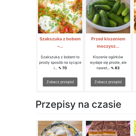
Szakszuka z bobem
Przed kiszeniem
–...
moczysz...
Szakszuka z bobem to
Kiszenie ogórków
prosty sposób na sycące
wydaje się proste, ale
i...
⇖ 70
nawet...
⇖ 83
Zobacz przepis!
Zobacz przepis!
Przepisy na czasie