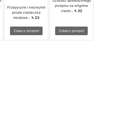
i
Szukasz sprawdzonego
.
przepisu na wilgotne
Przepyszne i niezwykle
ciasto...
⇖ 32
proste ciasteczka
miodowe...
⇖ 23
Zobacz przepis!
Zobacz przepis!