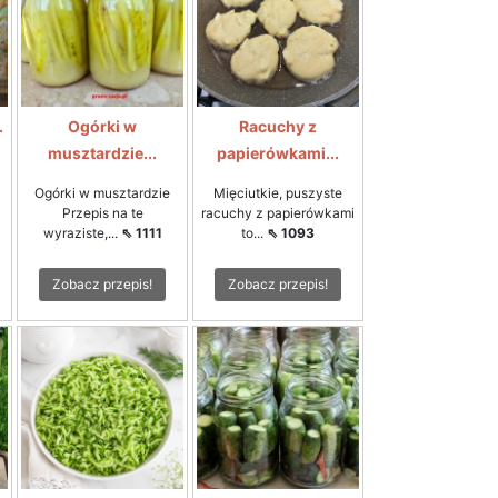
.
Ogórki w
Racuchy z
musztardzie...
papierówkami...
Ogórki w musztardzie
Mięciutkie, puszyste
Przepis na te
racuchy z papierówkami
wyraziste,...
⇖ 1111
to...
⇖ 1093
Zobacz przepis!
Zobacz przepis!