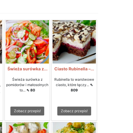
Świeża surówka z...
Ciasto Rubinella –...
Świeża surówka z
Rubinella to warstwowe
pomidorów i małosolnych
ciasto, które łączy...
⇖
r
to...
⇖ 80
809
⇖
Zobacz przepis!
Zobacz przepis!