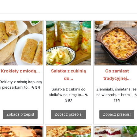
Krokiety z młodą...
Sałatka z cukinią
Co zamiast
do...
tradycyjnej...
Krokiety z młodą kapustą
i pieczarkami to...
⇖ 54
Sałatka z cukinii do
Ziemniaki, śmietana, se
słoików na zimę to...
⇖
na wierzchu – brzmi...
387
114
Zobacz przepis!
Zobacz przepis!
Zobacz przepis!