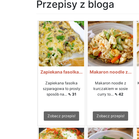
Przepisy z bloga
Zapiekana fasolka...
Makaron noodle z...
Zapiekana fasolka
Makaron noodle z
szparagowa to prosty
kurczakiem w sosie
sposób na...
⇖ 31
curry to...
⇖ 42
Zobacz przepis!
Zobacz przepis!