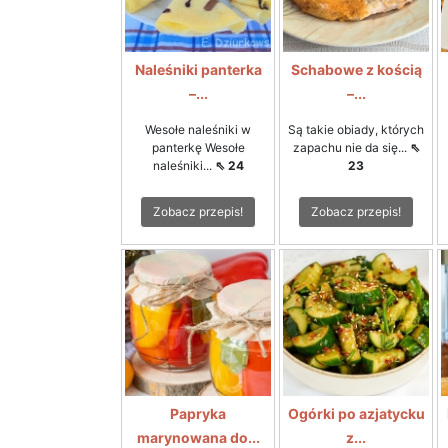
Naleśniki panterka
Schabowe z kością
–...
–...
Wesołe naleśniki w
Są takie obiady, których
panterkę Wesołe
zapachu nie da się...
⇖
naleśniki...
⇖ 24
23
Zobacz przepis!
Zobacz przepis!
Papryka
Ogórki po azjatycku
marynowana do...
z...