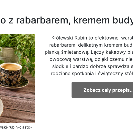
sto z rabarbarem, kremem bud
Królewski Rubin to efektowne, wars
rabarbarem, delikatnym kremem bud
pianką śmietanową. Łączy kakaowy bi
owocową warstwą, dzięki czemu nie 
słodkie i bardzo dobrze sprawdza s
rodzinne spotkania i świąteczny stół.
Zobacz cały przepis..
wski-rubin-ciasto-