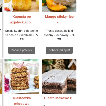
Kapusta po
Mango sticky rice
azjatycku do...
-...
m
⇖
Smaki kuchni azjatyckiej
Prosty deser, ale jaki
to coś, co uwielbiam....
⇖
pyszny... cudowny,...
⇖
28
29
Zobacz przepis!
Zobacz przepis!
Ciasteczka
Ciasto Makowe z...
miodowe