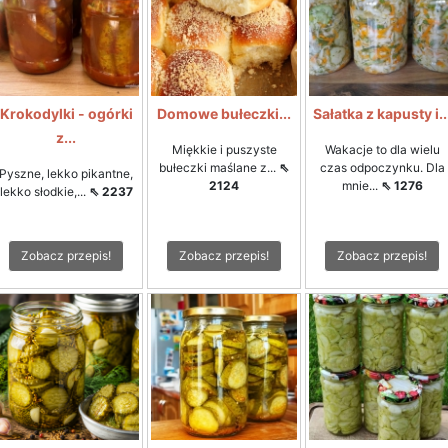
Krokodylki - ogórki
Domowe bułeczki...
Sałatka z kapusty i..
z...
Miękkie i puszyste
Wakacje to dla wielu
bułeczki maślane z...
⇖
czas odpoczynku. Dla
Pyszne, lekko pikantne,
2124
mnie...
⇖ 1276
lekko słodkie,...
⇖ 2237
Zobacz przepis!
Zobacz przepis!
Zobacz przepis!