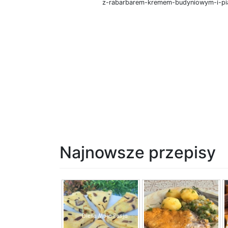
z-rabarbarem-kremem-budyniowym-i-pi
Najnowsze przepisy