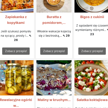
Zapiekanka z
Buratta z
Bigos z cukinii
kopytkami
pomidorem,...
Z sąsiadami się czase
wymieniamy różnymi...
Jeśli szukasz pomysłu
Włoskie wakacje kojarzą
23
na sycący, prosty i...
⇖
się z beztroską,...
⇖ 29
26
Zobacz przepis!
Zobacz przepis!
Zobacz przepis!
Rewelacyjne ogórki
Maliny w kruchym...
Sałatka koktajlowa
w...