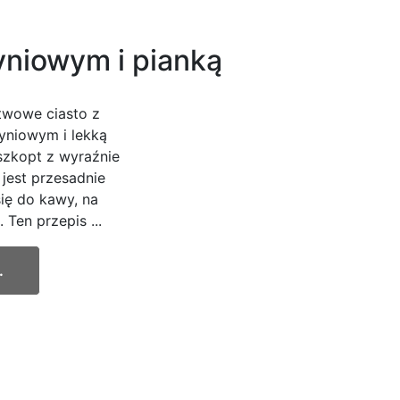
yniowym i pianką
twowe ciasto z
yniowym i lekką
szkopt z wyraźnie
jest przesadnie
ię do kawy, na
 Ten przepis ...
.