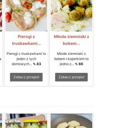
Pierogi z
Młode ziemniaki z
truskawkami...
bobem...
Pierogi z truskawkami to
Młode ziemniaki z
⇖
jeden z tych
bobem i koperkiem to
domowych...
⇖ 83
jedno z...
⇖ 66
Zobacz przepis!
Zobacz przepis!