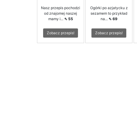
Nasz przepis pochodzi
Ogórki po azjatycku z
od znajomej naszej
sezamem to przykład
mamy i...
⇖ 55
na...
⇖ 69
Zobacz przepis!
Zobacz przepis!