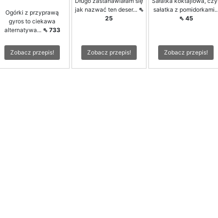
Długo zastanawiałam się
Sałatka koktajlowa, czyl
jak nazwać ten deser...
⇖
sałatka z pomidorkami..
Ogórki z przyprawą
25
⇖ 45
gyros to ciekawa
alternatywa...
⇖ 733
Zobacz przepis!
Zobacz przepis!
Zobacz przepis!