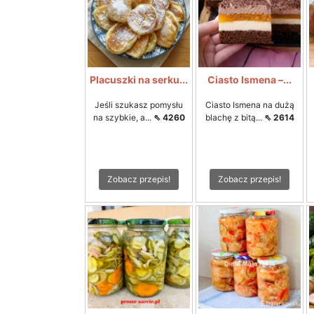
Placuszki na serku...
Ciasto Ismena –...
Jeśli szukasz pomysłu
Ciasto Ismena na dużą
na szybkie, a...
⇖ 4260
blachę z bitą...
⇖ 2614
Zobacz przepis!
Zobacz przepis!