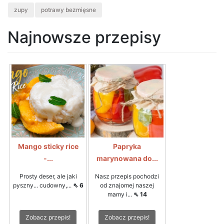
zupy
potrawy bezmięsne
Najnowsze przepisy
Mango sticky rice
Papryka
-...
marynowana do...
Prosty deser, ale jaki
Nasz przepis pochodzi
pyszny... cudowny,...
⇖ 6
od znajomej naszej
mamy i...
⇖ 14
Zobacz przepis!
Zobacz przepis!