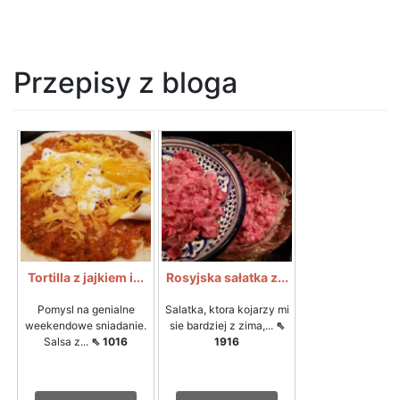
Przepisy z bloga
Tortilla z jajkiem i...
Rosyjska sałatka z...
Pomysl na genialne
Salatka, ktora kojarzy mi
weekendowe sniadanie.
sie bardziej z zima,...
⇖
Salsa z...
⇖ 1016
1916