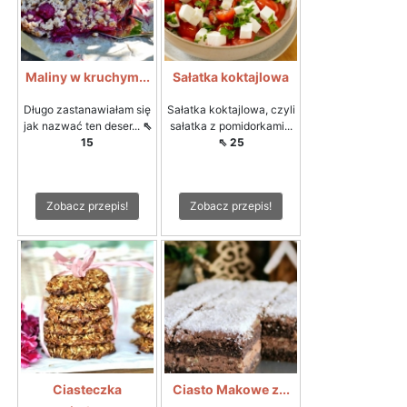
Maliny w kruchym...
Sałatka koktajlowa
Długo zastanawiałam się
Sałatka koktajlowa, czyli
jak nazwać ten deser...
⇖
sałatka z pomidorkami...
15
⇖ 25
Zobacz przepis!
Zobacz przepis!
Ciasteczka
Ciasto Makowe z...