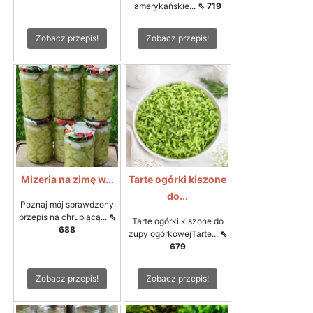
amerykańskie...
⇖ 719
Zobacz przepis!
Zobacz przepis!
Mizeria na zimę w...
Tarte ogórki kiszone
do...
Poznaj mój sprawdzony
przepis na chrupiącą...
⇖
Tarte ogórki kiszone do
688
zupy ogórkowejTarte...
⇖
679
Zobacz przepis!
Zobacz przepis!