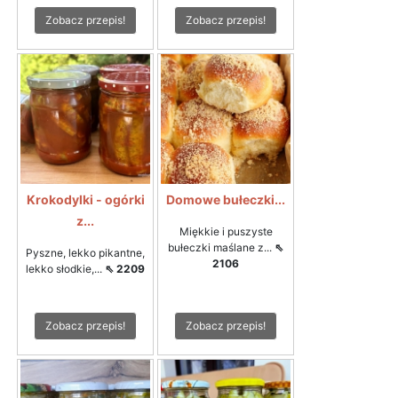
Zobacz przepis!
Zobacz przepis!
Krokodylki - ogórki
Domowe bułeczki...
z...
Miękkie i puszyste
bułeczki maślane z...
⇖
Pyszne, lekko pikantne,
2106
lekko słodkie,...
⇖ 2209
Zobacz przepis!
Zobacz przepis!