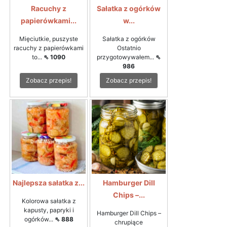
Racuchy z
Sałatka z ogórków
papierówkami...
w...
Mięciutkie, puszyste
Sałatka z ogórków
racuchy z papierówkami
Ostatnio
to...
⇖ 1090
przygotowywałem...
⇖
986
Zobacz przepis!
Zobacz przepis!
Najlepsza sałatka z...
Hamburger Dill
Chips –...
Kolorowa sałatka z
kapusty, papryki i
Hamburger Dill Chips –
ogórków...
⇖ 888
chrupiące