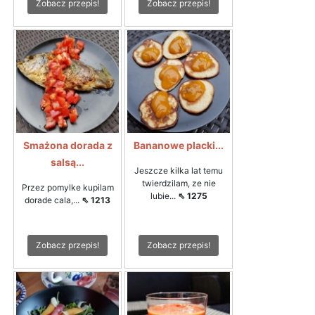
Zobacz przepis!
Zobacz przepis!
Smażona dorada z
Bananowe placki...
salsą...
Jeszcze kilka lat temu
twierdzilam, ze nie
Przez pomylke kupilam
lubie...
⇖ 1275
dorade cala,...
⇖ 1213
Zobacz przepis!
Zobacz przepis!