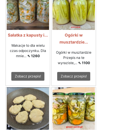
Sałatka z kapusty i...
Ogórki w
musztardzie...
Wakacje to dla wielu
czas odpoczynku. Dla
Ogórki w musztardzie
mnie...
⇖ 1260
Przepis na te
wyraziste,...
⇖ 1100
Zobacz przepis!
Zobacz przepis!