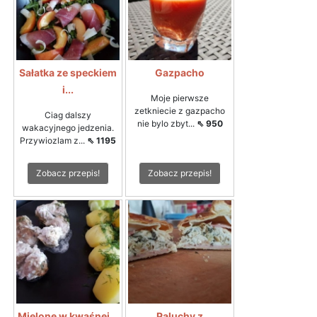
Sałatka ze speckiem
Gazpacho
i...
Moje pierwsze
zetkniecie z gazpacho
Ciag dalszy
nie bylo zbyt...
⇖ 950
wakacyjnego jedzenia.
Przywiozlam z...
⇖ 1195
Zobacz przepis!
Zobacz przepis!
Mielone w kwaśnej...
Paluchy z