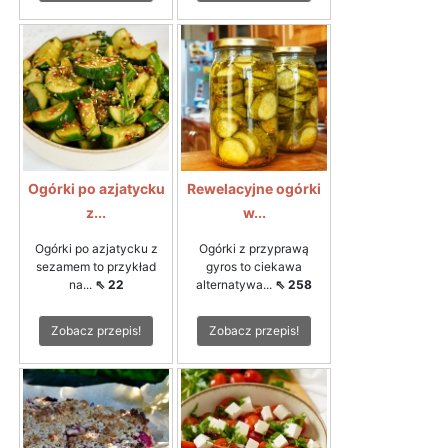
Ogórki po azjatycku
Rewelacyjne ogórki
z...
w...
Ogórki po azjatycku z
Ogórki z przyprawą
sezamem to przykład
gyros to ciekawa
na...
⇖ 22
alternatywa...
⇖ 258
Zobacz przepis!
Zobacz przepis!