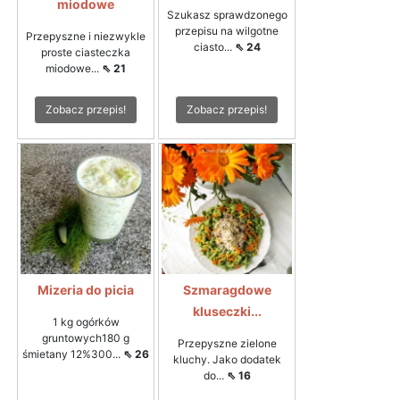
miodowe
Szukasz sprawdzonego
przepisu na wilgotne
Przepyszne i niezwykle
ciasto...
⇖ 24
proste ciasteczka
miodowe...
⇖ 21
Zobacz przepis!
Zobacz przepis!
Mizeria do picia
Szmaragdowe
kluseczki...
1 kg ogórków
gruntowych180 g
Przepyszne zielone
śmietany 12%300...
⇖ 26
kluchy. Jako dodatek
do...
⇖ 16