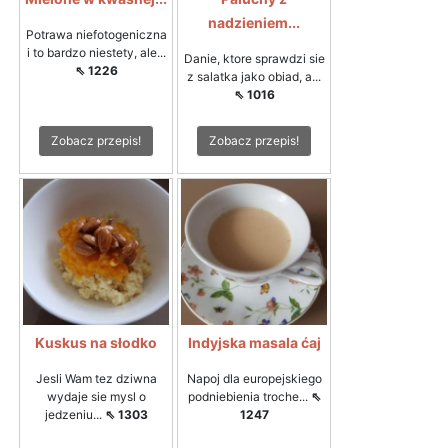
nadzieniem...
Potrawa niefotogeniczna
i to bardzo niestety, ale...
Danie, ktore sprawdzi sie
⇖ 1226
z salatka jako obiad, a...
⇖ 1016
Zobacz przepis!
Zobacz przepis!
Kuskus na słodko
Indyjska masala ćaj
Jesli Wam tez dziwna
Napoj dla europejskiego
wydaje sie mysl o
podniebienia troche...
⇖
jedzeniu...
⇖ 1303
1247