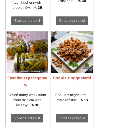
kruszonką...
⇖ 38
tych kuchennych
problemów,...
⇖ 35
Zobacz przepis!
Zobacz przepis!
Fasolka szparagowa
Sboula z migdałami
w...
–...
Dzień dobry wszystkim
Sboula z migdałami –
mam dziś dla was
marokańskie...
⇖ 18
świetny...
⇖ 30
Zobacz przepis!
Zobacz przepis!