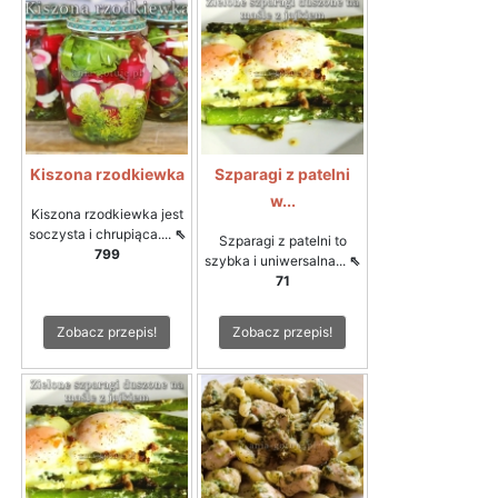
Kiszona rzodkiewka
Szparagi z patelni
w...
Kiszona rzodkiewka jest
soczysta i chrupiąca....
⇖
Szparagi z patelni to
799
szybka i uniwersalna...
⇖
71
Zobacz przepis!
Zobacz przepis!