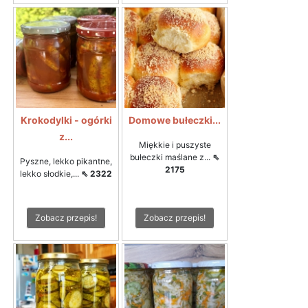
Krokodylki - ogórki
Domowe bułeczki...
z...
Miękkie i puszyste
bułeczki maślane z...
⇖
Pyszne, lekko pikantne,
2175
lekko słodkie,...
⇖ 2322
Zobacz przepis!
Zobacz przepis!