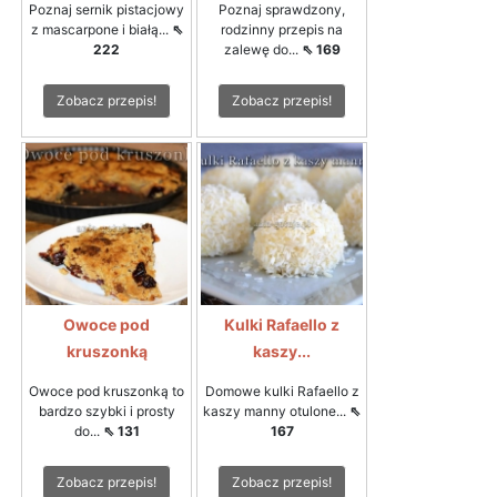
Poznaj sernik pistacjowy
Poznaj sprawdzony,
z mascarpone i białą...
⇖
rodzinny przepis na
222
zalewę do...
⇖ 169
Zobacz przepis!
Zobacz przepis!
Owoce pod
Kulki Rafaello z
kruszonką
kaszy...
Owoce pod kruszonką to
Domowe kulki Rafaello z
bardzo szybki i prosty
kaszy manny otulone...
⇖
do...
⇖ 131
167
Zobacz przepis!
Zobacz przepis!