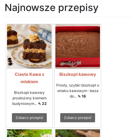
Najnowsze przepisy
Ciasto Kawa z
Biszkopt kawowy
mlekiem
Prosty, szybki biszkopt o
smaku kawowym -baza
Biszkopt kawowy
do...
⇖ 16
przełożony kremem
budyniowym...
⇖ 22
Zobacz przepis!
Zobacz przepis!