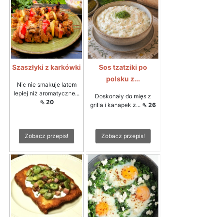
Szaszłyki z karkówki
Sos tzatziki po
polsku z...
Nic nie smakuje latem
lepiej niż aromatyczne...
Doskonały do mięs z
⇖ 20
grilla i kanapek z...
⇖ 26
Zobacz przepis!
Zobacz przepis!