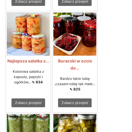
Zobacz przepis!
Zobacz przepis!
Najlepsza sałatka z...
Buraczki w occie
do...
Kolorowa sałatka z
kapusty, papryki i
Bardzo takie lubię
ogórków...
⇖ 934
,czasem robię tak małe...
⇖ 825
Zobacz przepis!
Zobacz przepis!