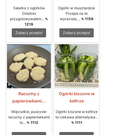
Sałatka z ogórków
Ogórki w musztardzie
Ostatnio
Przepis na te
przygotowywałem...
⇖
wyraziste,...
⇖ 1159
1219
Zobacz przepis!
Zobacz przepis!
Racuchy z
Ogórki kiszone w
papierówkami...
kefirze
Mięciutkie, puszyste
Ogórki kiszone w kefirze
racuchy z papierówkami
to ciekawa alternatywa...
to...
⇖ 1112
⇖ 1111