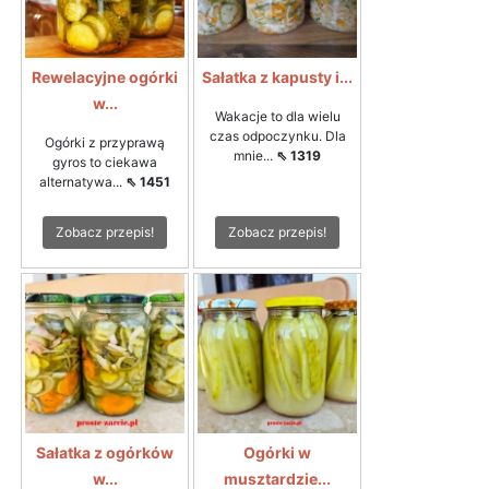
Rewelacyjne ogórki
Sałatka z kapusty i...
w...
Wakacje to dla wielu
czas odpoczynku. Dla
Ogórki z przyprawą
mnie...
⇖ 1319
gyros to ciekawa
alternatywa...
⇖ 1451
Zobacz przepis!
Zobacz przepis!
Sałatka z ogórków
Ogórki w
w...
musztardzie...