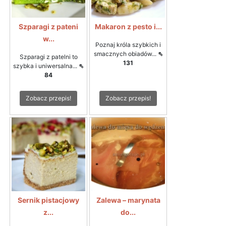
Szparagi z pateni
Makaron z pesto i...
w...
Poznaj króla szybkich i
smacznych obiadów...
⇖
Szparagi z patelni to
131
szybka i uniwersalna...
⇖
84
Zobacz przepis!
Zobacz przepis!
Sernik pistacjowy
Zalewa – marynata
z...
do...