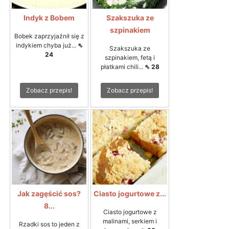
Indyk z Bobem
Szakszuka ze
szpinakiem
Bobek zaprzyjaźnił się z
indykiem chyba już...
⇖
Szakszuka ze
24
szpinakiem, fetą i
płatkami chili...
⇖ 28
Zobacz przepis!
Zobacz przepis!
Jak zagęścić sos?
Ciasto jogurtowe z...
8...
Ciasto jogurtowe z
malinami, serkiem i
Rzadki sos to jeden z