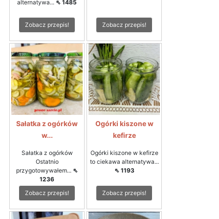
alternatywa...
⇖ 1485
Zobacz przepis!
Zobacz przepis!
Sałatka z ogórków
Ogórki kiszone w
w...
kefirze
Sałatka z ogórków
Ogórki kiszone w kefirze
Ostatnio
to ciekawa alternatywa...
przygotowywałem...
⇖
⇖ 1193
1236
Zobacz przepis!
Zobacz przepis!