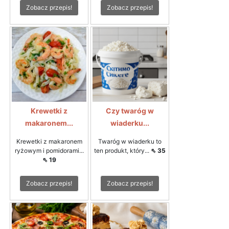
Zobacz przepis!
Zobacz przepis!
Krewetki z
Czy twaróg w
makaronem...
wiaderku...
Krewetki z makaronem
Twaróg w wiaderku to
ryżowym i pomidorami...
ten produkt, który...
⇖ 35
⇖ 19
Zobacz przepis!
Zobacz przepis!