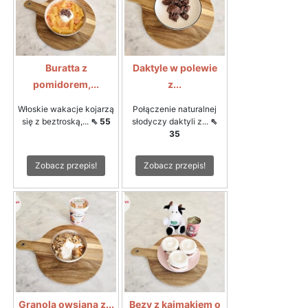
Buratta z
Daktyle w polewie
pomidorem,...
z...
Włoskie wakacje kojarzą
Połączenie naturalnej
się z beztroską,...
⇖ 55
słodyczy daktyli z...
⇖
35
Zobacz przepis!
Zobacz przepis!
Granola owsiana z...
Bezy z kajmakiem o