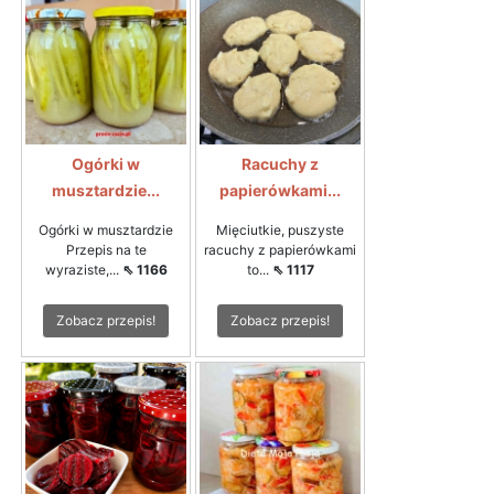
Ogórki w
Racuchy z
musztardzie...
papierówkami...
Ogórki w musztardzie
Mięciutkie, puszyste
Przepis na te
racuchy z papierówkami
wyraziste,...
⇖ 1166
to...
⇖ 1117
Zobacz przepis!
Zobacz przepis!