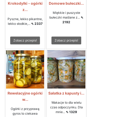
Krokodylki - ogórki
Domowe bułeczki...
z...
Miękkie i puszyste
bułeczki maślane z...
⇖
Pyszne, lekko pikantne,
2192
lekko słodkie,...
⇖ 2337
Zobacz przepis!
Zobacz przepis!
Rewelacyjne ogórki
Sałatka z kapusty i...
w...
Wakacje to dla wielu
czas odpoczynku. Dla
Ogórki z przyprawą
mnie...
⇖ 1329
gyros to ciekawa