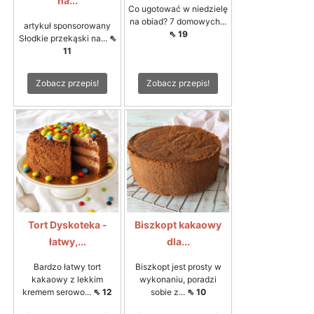
na...
Co ugotować w niedzielę
na obiad? 7 domowych...
artykuł sponsorowany
⇖ 19
Słodkie przekąski na...
⇖
11
Zobacz przepis!
Zobacz przepis!
Tort Dyskoteka -
Biszkopt kakaowy
łatwy,...
dla...
Bardzo łatwy tort
Biszkopt jest prosty w
kakaowy z lekkim
wykonaniu, poradzi
kremem serowo...
⇖ 12
sobie z...
⇖ 10