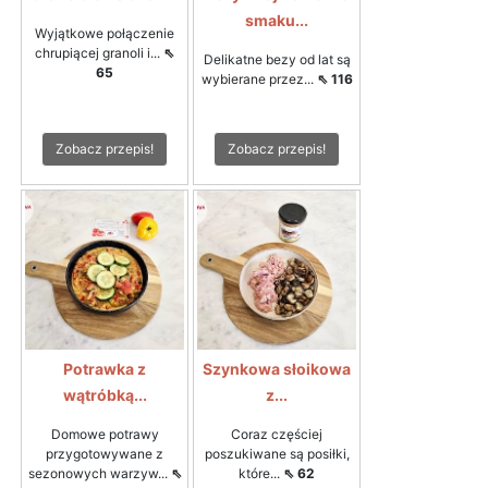
smaku...
Wyjątkowe połączenie
chrupiącej granoli i...
⇖
Delikatne bezy od lat są
65
wybierane przez...
⇖ 116
Zobacz przepis!
Zobacz przepis!
Potrawka z
Szynkowa słoikowa
wątróbką...
z...
Domowe potrawy
Coraz częściej
przygotowywane z
poszukiwane są posiłki,
sezonowych warzyw...
⇖
które...
⇖ 62