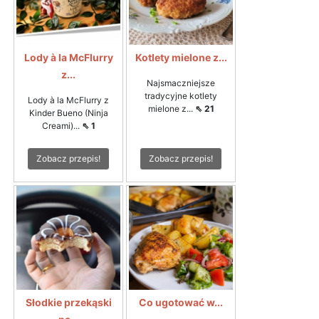
Lody à la McFlurry
Kotlety mielone z...
z...
Najsmaczniejsze
tradycyjne kotlety
Lody à la McFlurry z
mielone z...
⇖ 21
Kinder Bueno (Ninja
Creami)...
⇖ 1
Zobacz przepis!
Zobacz przepis!
Słodkie przekąski
Co ugotować w...