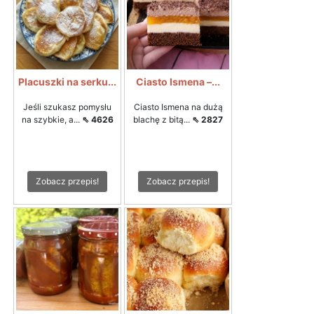
Placuszki na serku...
Ciasto Ismena –...
Jeśli szukasz pomysłu
Ciasto Ismena na dużą
na szybkie, a...
⇖ 4626
blachę z bitą...
⇖ 2827
Zobacz przepis!
Zobacz przepis!