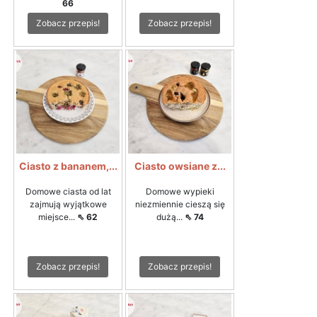
66
Zobacz przepis!
Zobacz przepis!
Ciasto z bananem,...
Ciasto owsiane z...
Domowe ciasta od lat
Domowe wypieki
zajmują wyjątkowe
niezmiennie cieszą się
miejsce...
⇖ 62
dużą...
⇖ 74
Zobacz przepis!
Zobacz przepis!