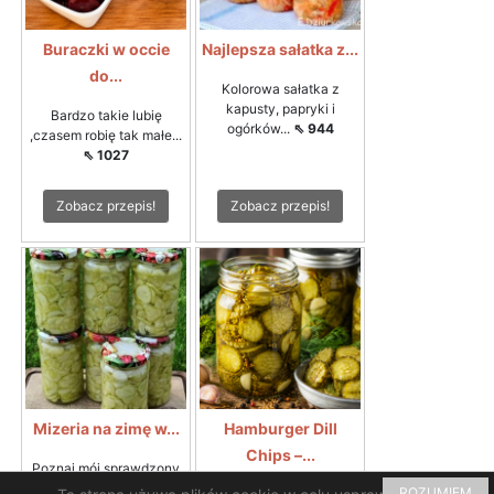
Buraczki w occie
Najlepsza sałatka z...
do...
Kolorowa sałatka z
kapusty, papryki i
Bardzo takie lubię
ogórków...
⇖ 944
,czasem robię tak małe...
⇖ 1027
Zobacz przepis!
Zobacz przepis!
Mizeria na zimę w...
Hamburger Dill
Chips –...
Poznaj mój sprawdzony
przepis na chrupiącą...
⇖
ROZUMIEM