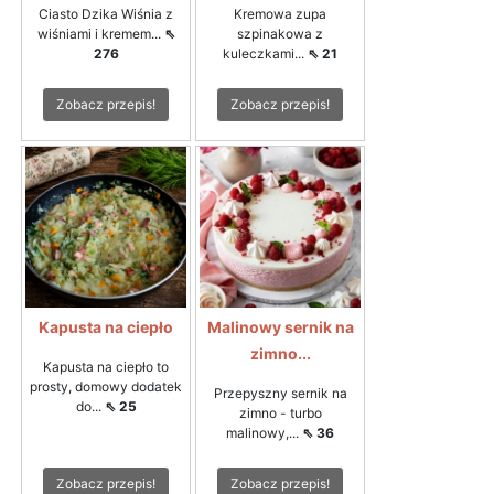
Ciasto Dzika Wiśnia z
Kremowa zupa
wiśniami i kremem...
⇖
szpinakowa z
276
kuleczkami...
⇖ 21
Zobacz przepis!
Zobacz przepis!
Kapusta na ciepło
Malinowy sernik na
zimno...
Kapusta na ciepło to
prosty, domowy dodatek
Przepyszny sernik na
do...
⇖ 25
zimno - turbo
malinowy,...
⇖ 36
Zobacz przepis!
Zobacz przepis!