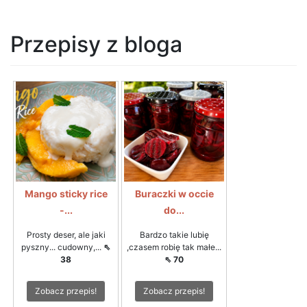
Przepisy z bloga
Mango sticky rice
Buraczki w occie
-...
do...
Prosty deser, ale jaki
Bardzo takie lubię
pyszny... cudowny,...
⇖
,czasem robię tak małe...
38
⇖ 70
Zobacz przepis!
Zobacz przepis!