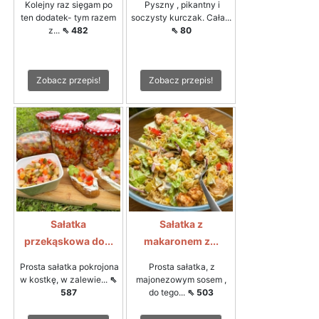
Kolejny raz sięgam po
Pyszny , pikantny i
ten dodatek- tym razem
soczysty kurczak. Cała...
z...
⇖ 482
⇖ 80
Zobacz przepis!
Zobacz przepis!
Sałatka
Sałatka z
przekąskowa do...
makaronem z...
Prosta sałatka pokrojona
Prosta sałatka, z
w kostkę, w zalewie...
⇖
majonezowym sosem ,
587
do tego...
⇖ 503