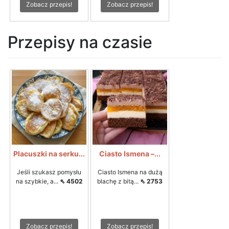
Zobacz przepis!
Zobacz przepis!
Przepisy na czasie
Placuszki na serku...
Ciasto Ismena –...
Jeśli szukasz pomysłu
Ciasto Ismena na dużą
na szybkie, a...
⇖ 4502
blachę z bitą...
⇖ 2753
Zobacz przepis!
Zobacz przepis!