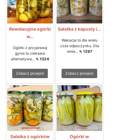
Rewelacyjne ogórki
Sałatka z kapusty i...
w...
Wakacje to dla wielu
czas odpoczynku. Dla
Ogórki z przyprawą
mnie...
⇖ 1297
gyros to ciekawa
alternatywa...
⇖ 1324
Zobacz przepis!
Zobacz przepis!
Sałatka z ogórków
Ogórki w