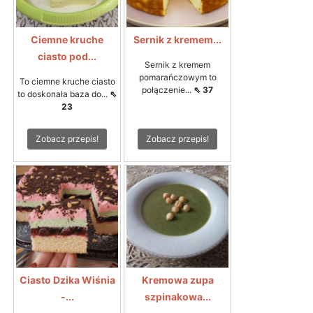
Ciemne kruche
Sernik z kremem...
ciasto pod...
Sernik z kremem
pomarańczowym to
To ciemne kruche ciasto
połączenie...
⇖ 37
to doskonała baza do...
⇖
23
Zobacz przepis!
Zobacz przepis!
Ciasto Dzika Wiśnia
Kremowa zupa
-...
szpinakowa...