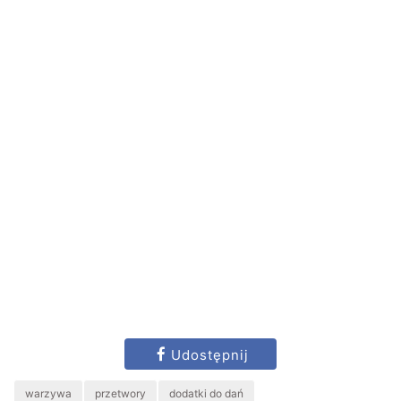
Udostępnij
warzywa
przetwory
dodatki do dań