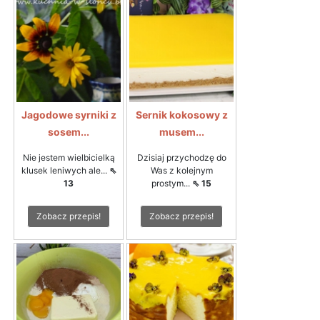
Jagodowe syrniki z
Sernik kokosowy z
sosem...
musem...
Nie jestem wielbicielką
Dzisiaj przychodzę do
klusek leniwych ale...
⇖
Was z kolejnym
13
prostym...
⇖ 15
Zobacz przepis!
Zobacz przepis!