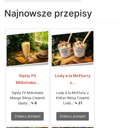
Najnowsze przepisy
Gęsty Fit
Lody à la McFlurry
Milkshake...
z...
Gęsty Fit Milkshake
Lody à la McFlurry z
Mango (Ninja Creami)
KitKat (Ninja Creami)
Gęsty...
⇖ 6
Lody...
⇖ 21
Zobacz przepis!
Zobacz przepis!