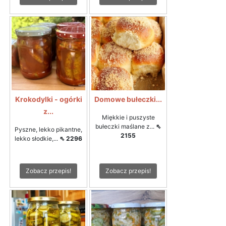
Krokodylki - ogórki
Domowe bułeczki...
z...
Miękkie i puszyste
bułeczki maślane z...
⇖
Pyszne, lekko pikantne,
2155
lekko słodkie,...
⇖ 2296
Zobacz przepis!
Zobacz przepis!