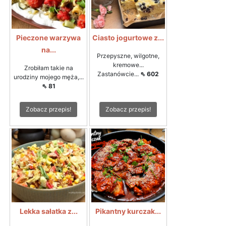
Pieczone warzywa
Ciasto jogurtowe z...
na...
Przepyszne, wilgotne,
kremowe...
Zrobiłam takie na
Zastanówcie...
⇖ 602
urodziny mojego męża,...
⇖ 81
Zobacz przepis!
Zobacz przepis!
Lekka sałatka z...
Pikantny kurczak...