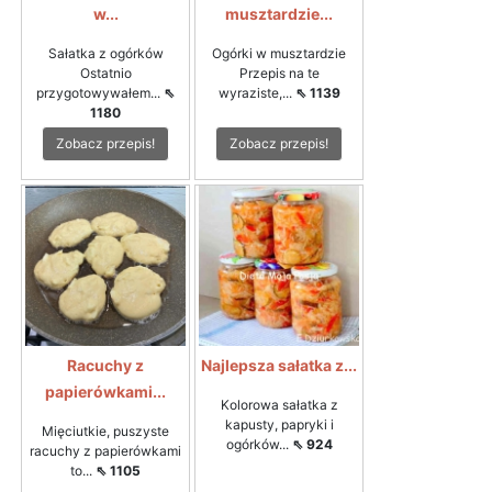
w...
musztardzie...
Sałatka z ogórków
Ogórki w musztardzie
Ostatnio
Przepis na te
przygotowywałem...
⇖
wyraziste,...
⇖ 1139
1180
Zobacz przepis!
Zobacz przepis!
Racuchy z
Najlepsza sałatka z...
papierówkami...
Kolorowa sałatka z
kapusty, papryki i
Mięciutkie, puszyste
ogórków...
⇖ 924
racuchy z papierówkami
to...
⇖ 1105