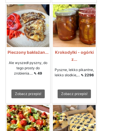
Pieczony bakłażan...
Krokodylki - ogórki
z...
Ale wyszedł pyszny, do
tego prosty do
Pyszne, lekko pikantne,
zrobienia....
⇖ 49
lekko słodkie,...
⇖ 2296
Zobacz przepis!
Zobacz przepis!