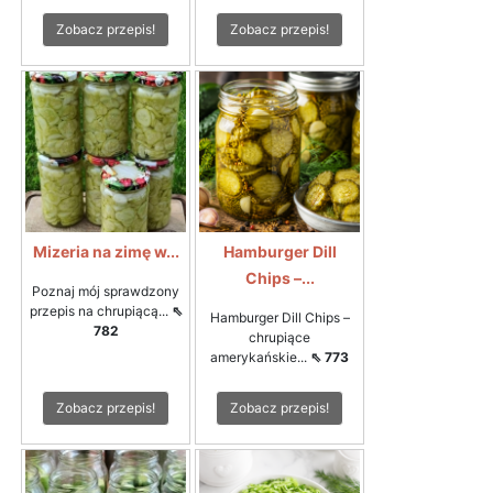
Zobacz przepis!
Zobacz przepis!
Mizeria na zimę w...
Hamburger Dill
Chips –...
Poznaj mój sprawdzony
przepis na chrupiącą...
⇖
Hamburger Dill Chips –
782
chrupiące
amerykańskie...
⇖ 773
Zobacz przepis!
Zobacz przepis!