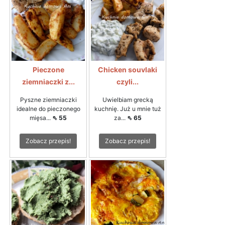
Pieczone
Chicken souvlaki
ziemniaczki z...
czyli...
Pyszne ziemniaczki
Uwielbiam grecką
idealne do pieczonego
kuchnię. Już u mnie tuż
mięsa...
⇖ 55
za...
⇖ 65
Zobacz przepis!
Zobacz przepis!