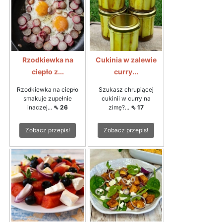
Rzodkiewka na
Cukinia w zalewie
ciepło z...
curry...
Rzodkiewka na ciepło
Szukasz chrupiącej
smakuje zupełnie
cukinii w curry na
inaczej...
⇖ 26
zimę?...
⇖ 17
Zobacz przepis!
Zobacz przepis!