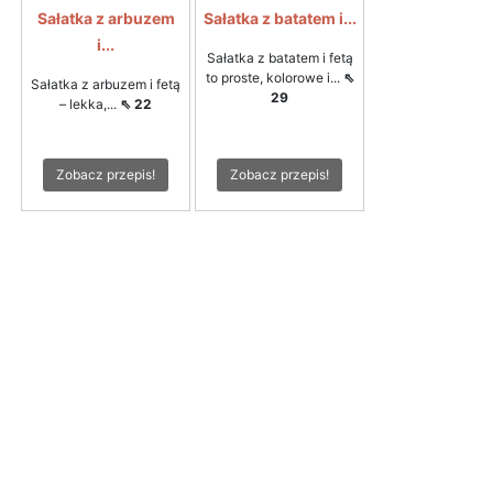
Sałatka z arbuzem
Sałatka z batatem i...
i...
Sałatka z batatem i fetą
to proste, kolorowe i...
⇖
Sałatka z arbuzem i fetą
29
– lekka,...
⇖ 22
Zobacz przepis!
Zobacz przepis!