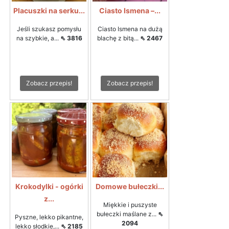
Placuszki na serku...
Ciasto Ismena –...
Jeśli szukasz pomysłu
Ciasto Ismena na dużą
na szybkie, a...
⇖ 3816
blachę z bitą...
⇖ 2467
Zobacz przepis!
Zobacz przepis!
Krokodylki - ogórki
Domowe bułeczki...
z...
Miękkie i puszyste
bułeczki maślane z...
⇖
Pyszne, lekko pikantne,
2094
lekko słodkie,...
⇖ 2185