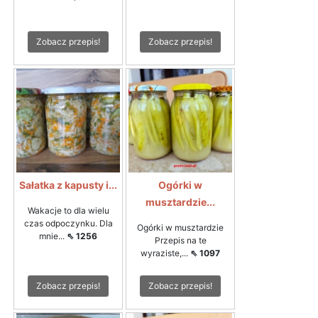
Zobacz przepis!
Zobacz przepis!
Sałatka z kapusty i...
Ogórki w
musztardzie...
Wakacje to dla wielu
czas odpoczynku. Dla
Ogórki w musztardzie
mnie...
⇖ 1256
Przepis na te
wyraziste,...
⇖ 1097
Zobacz przepis!
Zobacz przepis!