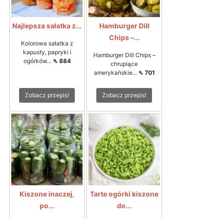
Najlepsza sałatka z...
Hamburger Dill
Chips –...
Kolorowa sałatka z
kapusty, papryki i
Hamburger Dill Chips –
ogórków...
⇖ 884
chrupiące
amerykańskie...
⇖ 701
Zobacz przepis!
Zobacz przepis!
Kiszone inaczej,
Tarte ogórki kiszone
po...
do...