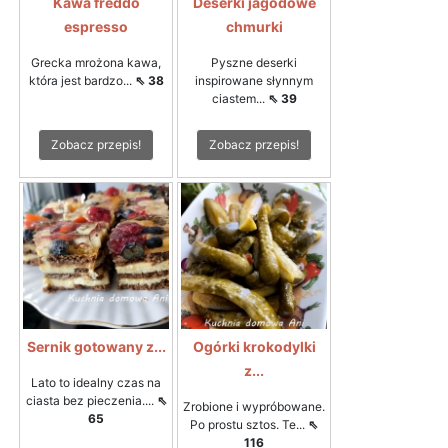
Kawa freddo
Deserki jagodowe
espresso
chmurki
Grecka mrożona kawa,
Pyszne deserki
która jest bardzo...
⇖ 38
inspirowane słynnym
ciastem...
⇖ 39
Zobacz przepis!
Zobacz przepis!
Sernik gotowany z...
Ogórki krokodylki
z...
Lato to idealny czas na
ciasta bez pieczenia....
⇖
Zrobione i wypróbowane.
65
Po prostu sztos. Te...
⇖
116