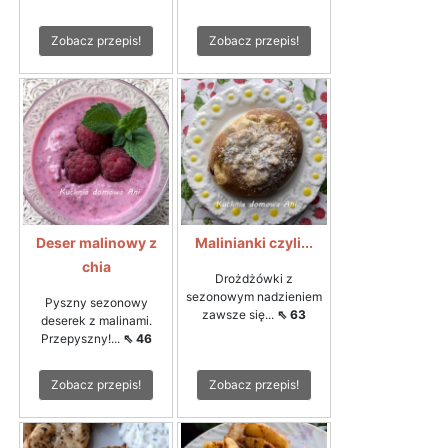
Zobacz przepis!
Zobacz przepis!
Deser malinowy z
Malinianki czyli...
chia
Drożdżówki z
sezonowym nadzieniem
Pyszny sezonowy
zawsze się...
⇖ 63
deserek z malinami.
Przepyszny!...
⇖ 46
Zobacz przepis!
Zobacz przepis!