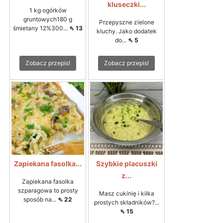
kluseczki...
1 kg ogórków
gruntowych180 g
Przepyszne zielone
śmietany 12%300...
⇖ 13
kluchy. Jako dodatek
do...
⇖ 5
Zobacz przepis!
Zobacz przepis!
Zapiekana fasolka...
Szybkie placuszki
z...
Zapiekana fasolka
szparagowa to prosty
Masz cukinię i kilka
sposób na...
⇖ 22
prostych składników?...
⇖ 15