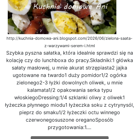
http://kuchnia-domowa-ani.blogspot.com/2026/06/zielona-saata-
z-warzywami-serem-i.html
Szybka pyszna sałatka, która idealnie sprawdzi się na
kolację czy do lunchboxa do pracy.Składniki:1 główka
sałaty masłowej, u mnie akurat strzępiasta2 jajka
ugotowane na twardo1 duży pomidor1/2 ogórka
zielonego2-3 łyżki dowolnych oliwek, u mnie
kalamata1/2 opakowania serka typu
włoskiegoDressing:1/4 szklanki oliwy z oliwek1
łyżeczka płynnego miodu1 łyżeczka soku z cytrynysól,
pieprz do smaku1/2 łyżeczki octu winnego
czerwonegosuszone oreganoSposób
przygotowania:1....