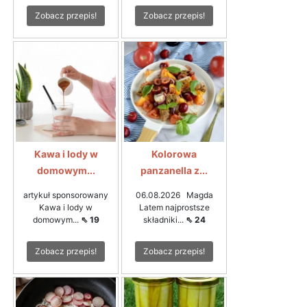
Zobacz przepis!
Zobacz przepis!
Kawa i lody w
Kolorowa
domowym...
panzanella z...
artykuł sponsorowany
06.08.2026 Magda
Kawa i lody w
Latem najprostsze
domowym...
⇖ 19
składniki...
⇖ 24
Zobacz przepis!
Zobacz przepis!