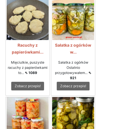
Racuchy z
Sałatka z ogórków
papierówkami...
w...
Mięciutkie, puszyste
Sałatka z ogórków
racuchy z papierówkami
Ostatnio
to...
⇖ 1089
przygotowywałem...
⇖
921
Zobacz przepis!
Zobacz przepis!