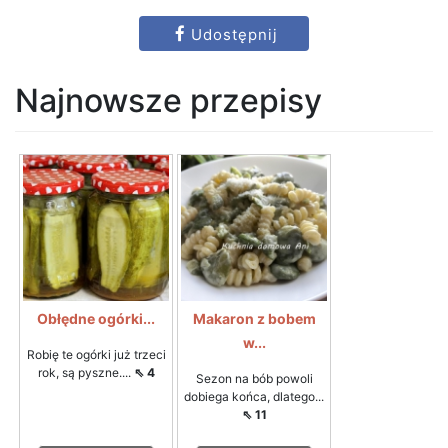
Udostępnij
Najnowsze przepisy
Obłędne ogórki...
Makaron z bobem
w...
Robię te ogórki już trzeci
rok, są pyszne....
⇖ 4
Sezon na bób powoli
dobiega końca, dlatego...
⇖ 11