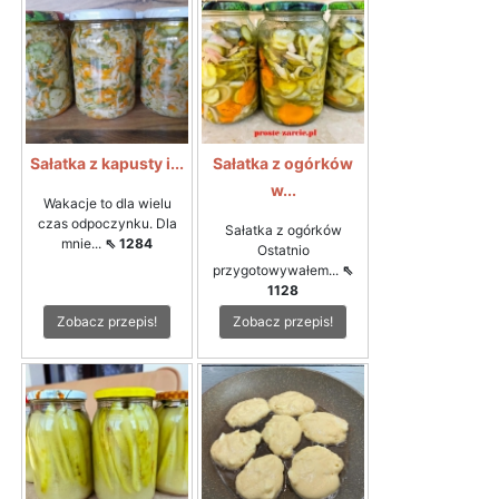
Sałatka z kapusty i...
Sałatka z ogórków
w...
Wakacje to dla wielu
czas odpoczynku. Dla
Sałatka z ogórków
mnie...
⇖ 1284
Ostatnio
przygotowywałem...
⇖
1128
Zobacz przepis!
Zobacz przepis!