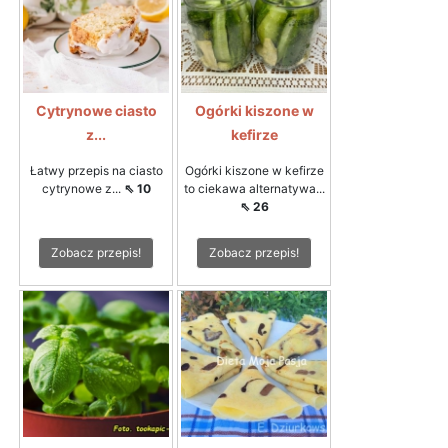
Cytrynowe ciasto
Ogórki kiszone w
z...
kefirze
Łatwy przepis na ciasto
Ogórki kiszone w kefirze
cytrynowe z...
⇖ 10
to ciekawa alternatywa...
⇖ 26
Zobacz przepis!
Zobacz przepis!