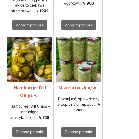
ogórków...
⇖ 906
gyros to ciekawa
alternatywa...
⇖ 1039
Zobacz przepis!
Zobacz przepis!
Hamburger Dill
Mizeria na zimę w...
Chips –...
Poznaj mój sprawdzony
przepis na chrupiącą...
⇖
Hamburger Dill Chips –
741
chrupiące
amerykańskie...
⇖ 746
Zobacz przepis!
Zobacz przepis!