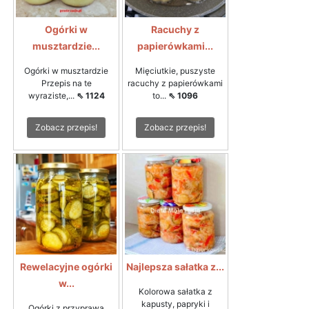
Ogórki w
Racuchy z
musztardzie...
papierówkami...
Ogórki w musztardzie
Mięciutkie, puszyste
Przepis na te
racuchy z papierówkami
wyraziste,...
⇖ 1124
to...
⇖ 1096
Zobacz przepis!
Zobacz przepis!
Rewelacyjne ogórki
Najlepsza sałatka z...
w...
Kolorowa sałatka z
kapusty, papryki i
Ogórki z przyprawą