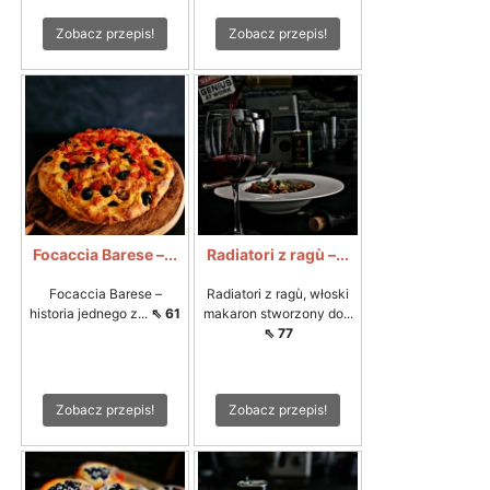
Zobacz przepis!
Zobacz przepis!
Focaccia Barese –...
Radiatori z ragù –...
Focaccia Barese –
Radiatori z ragù, włoski
historia jednego z...
⇖ 61
makaron stworzony do...
⇖ 77
Zobacz przepis!
Zobacz przepis!