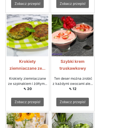
Zobacz przepis!
Zobacz przepis!
Krokiety
Szybki krem
ziemniaczane ze...
truskawkowy
Krokiety ziemniaczane
Ten deser można zrobić
ze szpinakiem i żółtym...
z każdymi owocami ale...
⇖ 20
⇖ 12
Zobacz przepis!
Zobacz przepis!