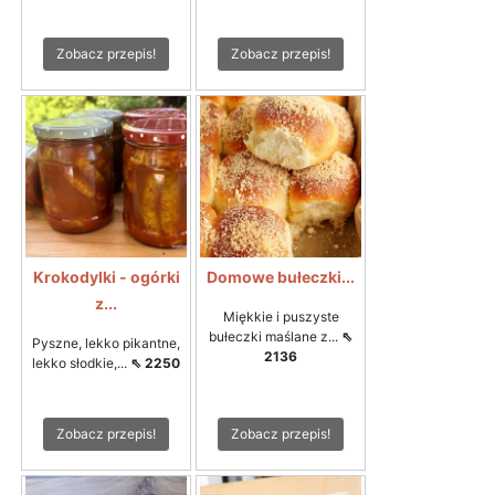
Zobacz przepis!
Zobacz przepis!
Krokodylki - ogórki
Domowe bułeczki...
z...
Miękkie i puszyste
bułeczki maślane z...
⇖
Pyszne, lekko pikantne,
2136
lekko słodkie,...
⇖ 2250
Zobacz przepis!
Zobacz przepis!