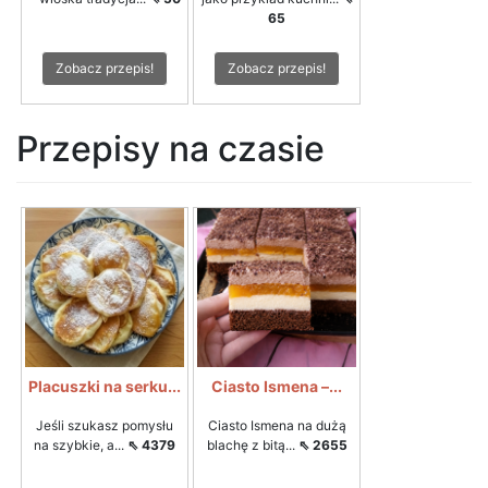
65
Zobacz przepis!
Zobacz przepis!
Przepisy na czasie
Placuszki na serku...
Ciasto Ismena –...
Jeśli szukasz pomysłu
Ciasto Ismena na dużą
na szybkie, a...
⇖ 4379
blachę z bitą...
⇖ 2655