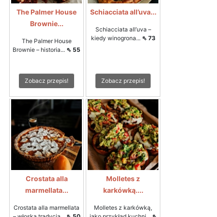
The Palmer House
Schiacciata all’uva...
Brownie...
Schiacciata all’uva –
kiedy winogrona...
⇖ 73
The Palmer House
Brownie – historia...
⇖ 55
Zobacz przepis!
Zobacz przepis!
Crostata alla
Molletes z
marmellata...
karkówką....
Crostata alla marmellata
Molletes z karkówką,
– włoska tradycja...
⇖ 50
jako przykład kuchni...
⇖