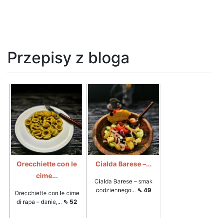
Przepisy z bloga
Orecchiette con le
Cialda Barese –...
cime...
Cialda Barese – smak
codziennego...
⇖ 49
Orecchiette con le cime
di rapa – danie,...
⇖ 52