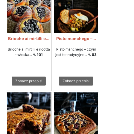
Brioche ai mirtilli e...
Pisto manchego –...
Brioche ai mirtilli e ricotta
Pisto manchego – czym
– włoska...
⇖ 101
jest to tradycyjne...
⇖ 83
Zobacz przepis!
Zobacz przepis!