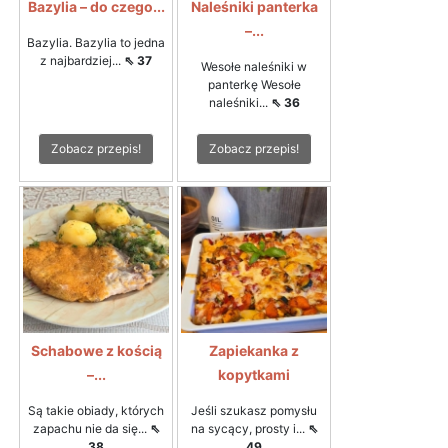
Bazylia – do czego...
Naleśniki panterka
–...
Bazylia. Bazylia to jedna
z najbardziej...
⇖ 37
Wesołe naleśniki w
panterkę Wesołe
naleśniki...
⇖ 36
Zobacz przepis!
Zobacz przepis!
Schabowe z kością
Zapiekanka z
–...
kopytkami
Są takie obiady, których
Jeśli szukasz pomysłu
zapachu nie da się...
⇖
na sycący, prosty i...
⇖
38
49