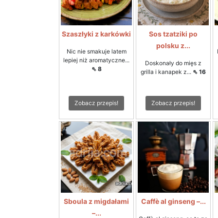
Szaszłyki z karkówki
Sos tzatziki po
polsku z...
Nic nie smakuje latem
lepiej niż aromatyczne...
Doskonały do mięs z
⇖ 8
grilla i kanapek z...
⇖ 16
Zobacz przepis!
Zobacz przepis!
Sboula z migdałami
Caffè al ginseng –...
–...