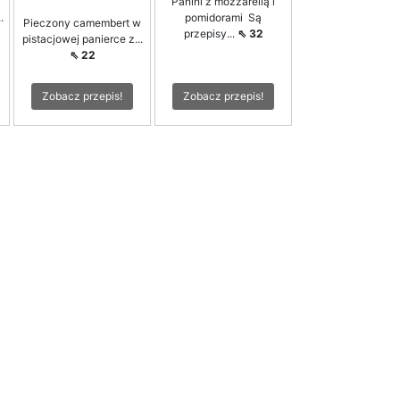
Panini z mozzarellą i
.
pomidorami Są
Pieczony camembert w
przepisy...
⇖ 32
pistacjowej panierce z...
⇖ 22
Zobacz przepis!
Zobacz przepis!