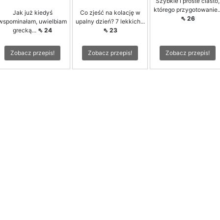
Szybkie i proste ciasto,
którego przygotowanie..
Jak już kiedyś
Co zjeść na kolację w
⇖ 26
wspominałam, uwielbiam
upalny dzień? 7 lekkich...
grecką...
⇖ 24
⇖ 23
Zobacz przepis!
Zobacz przepis!
Zobacz przepis!