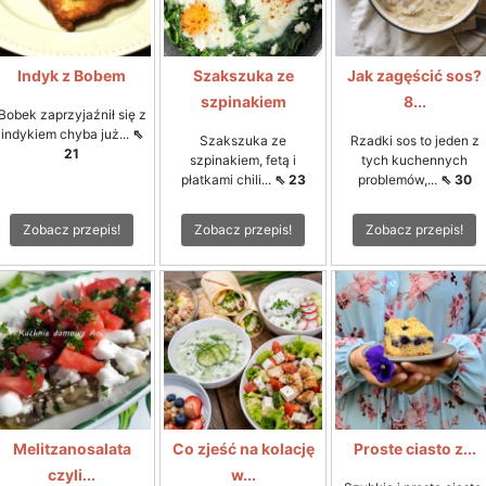
Indyk z Bobem
Szakszuka ze
Jak zagęścić sos?
szpinakiem
8...
Bobek zaprzyjaźnił się z
indykiem chyba już...
⇖
Szakszuka ze
Rzadki sos to jeden z
21
szpinakiem, fetą i
tych kuchennych
płatkami chili...
⇖ 23
problemów,...
⇖ 30
Zobacz przepis!
Zobacz przepis!
Zobacz przepis!
Melitzanosalata
Co zjeść na kolację
Proste ciasto z...
czyli...
w...