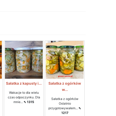
i
Sałatka z kapusty i...
Sałatka z ogórków
w...
Wakacje to dla wielu
czas odpoczynku. Dla
Sałatka z ogórków
mnie...
⇖ 1315
Ostatnio
przygotowywałem...
⇖
1217