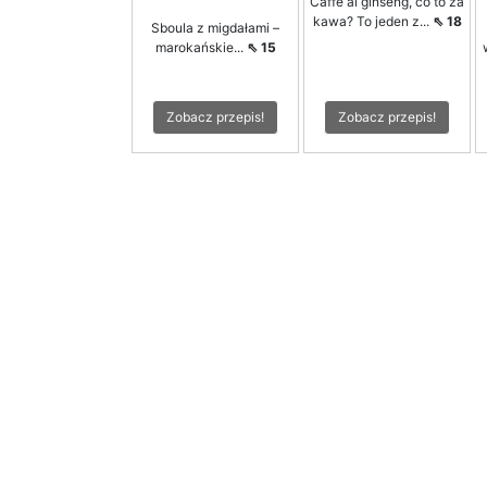
Caffè al ginseng, co to za
kawa? To jeden z...
⇖ 18
Sboula z migdałami –
marokańskie...
⇖ 15
Zobacz przepis!
Zobacz przepis!