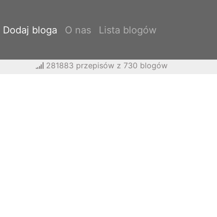
Dodaj bloga
O nas
Lista blogów
281883 przepisów z 730 blogów