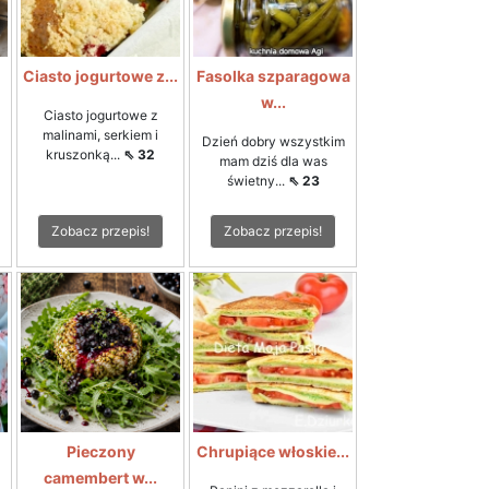
Ciasto jogurtowe z...
Fasolka szparagowa
w...
Ciasto jogurtowe z
malinami, serkiem i
Dzień dobry wszystkim
kruszonką...
⇖ 32
mam dziś dla was
świetny...
⇖ 23
Zobacz przepis!
Zobacz przepis!
Pieczony
Chrupiące włoskie...
camembert w...