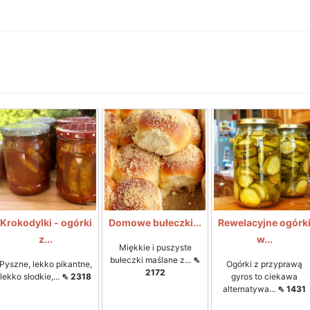
Krokodylki - ogórki
Domowe bułeczki...
Rewelacyjne ogórk
z...
w...
Miękkie i puszyste
bułeczki maślane z...
⇖
Pyszne, lekko pikantne,
Ogórki z przyprawą
2172
lekko słodkie,...
⇖ 2318
gyros to ciekawa
alternatywa...
⇖ 1431