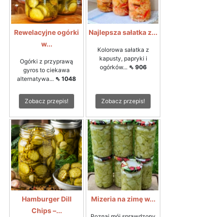
Rewelacyjne ogórki
Najlepsza sałatka z...
w...
Kolorowa sałatka z
kapusty, papryki i
Ogórki z przyprawą
ogórków...
⇖ 906
gyros to ciekawa
alternatywa...
⇖ 1048
Zobacz przepis!
Zobacz przepis!
Hamburger Dill
Mizeria na zimę w...
Chips –...
Poznaj mój sprawdzony