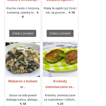
Kruche ciasto z mrożoną
Robię te ogórki już trzeci
żurawiną i pianką to...
⇖
rok, są pyszne....
⇖ 14
0
Zobacz przepis!
Zobacz przepis!
Makaron z bobem
Krokiety
w...
ziemniaczane ze...
Sezon na bób powoli
Krokiety ziemniaczane
dobiega końca, dlatego...
ze szpinakiem i żółtym...
⇖ 14
⇖ 21