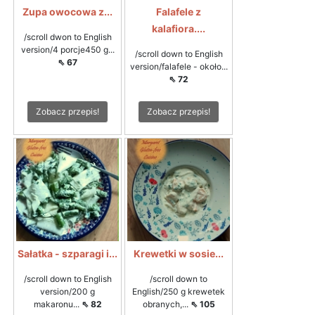
Zupa owocowa z...
Falafele z
kalafiora....
/scroll dwon to English
version/4 porcje450 g...
/scroll down to English
⇖ 67
version/falafele - około...
⇖ 72
Zobacz przepis!
Zobacz przepis!
Sałatka - szparagi i...
Krewetki w sosie...
/scroll down to English
/scroll down to
version/200 g
English/250 g krewetek
makaronu...
⇖ 82
obranych,...
⇖ 105