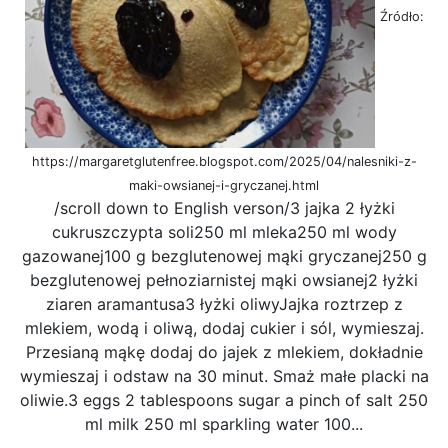
Źródło:
https://margaretglutenfree.blogspot.com/2025/04/nalesniki-z-
maki-owsianej-i-gryczanej.html
/scroll down to English verson/3 jajka 2 łyżki
cukruszczypta soli250 ml mleka250 ml wody
gazowanej100 g bezglutenowej mąki gryczanej250 g
bezglutenowej pełnoziarnistej mąki owsianej2 łyżki
ziaren aramantusa3 łyżki oliwyJajka roztrzep z
mlekiem, wodą i oliwą, dodaj cukier i sól, wymieszaj.
Przesianą mąkę dodaj do jajek z mlekiem, dokładnie
wymieszaj i odstaw na 30 minut. Smaż małe placki na
oliwie.3 eggs 2 tablespoons sugar a pinch of salt 250
ml milk 250 ml sparkling water 100...