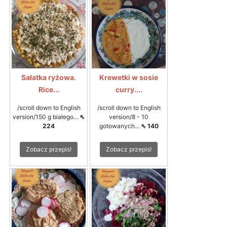
Sałatka ryżowa.
Krewetki w sosie
Rice...
curry....
/scroll down to English
/scroll down to English
version/150 g białego...
⇖
version/8 - 10
224
gotowanych...
⇖ 140
Zobacz przepis!
Zobacz przepis!