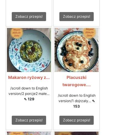
Zobacz przepis!
Zobacz przepis!
Makaron ryżowy z...
Placuszki
twarogowe....
/scroll down to English
version/2 porcje2 małe...
/scroll down to English
⇖ 129
version/1 dojrzały...
⇖
153
Zobacz przepis!
Zobacz przepis!