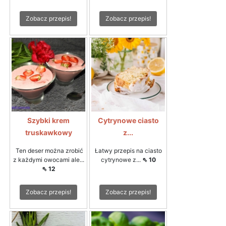
Zobacz przepis!
Zobacz przepis!
Szybki krem
Cytrynowe ciasto
truskawkowy
z...
Ten deser można zrobić
Łatwy przepis na ciasto
z każdymi owocami ale...
cytrynowe z...
⇖ 10
⇖ 12
Zobacz przepis!
Zobacz przepis!