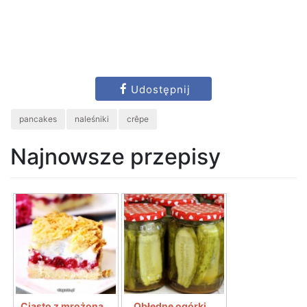
Udostępnij
pancakes
naleśniki
crêpe
Najnowsze przepisy
Ciasto z mrożoną...
Obłędne ogórki...