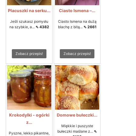
Placuszki na serku...
Ciasto Ismena –...
Jeśli szukasz pomysłu
Ciasto Ismena na dużą
na szybkie, a...
⇖ 4382
blachę z bitą...
⇖ 2661
Zobacz przepis!
Zobacz przepis!
Krokodylki - ogórki
Domowe bułeczki...
z...
Miękkie i puszyste
bułeczki maślane z...
⇖
Pyszne, lekko pikantne,