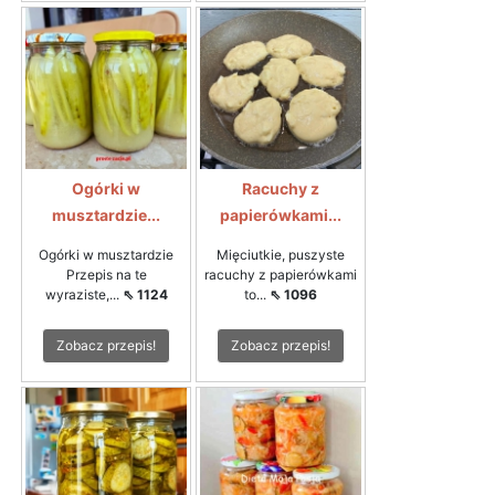
Ogórki w
Racuchy z
musztardzie...
papierówkami...
Ogórki w musztardzie
Mięciutkie, puszyste
Przepis na te
racuchy z papierówkami
wyraziste,...
⇖ 1124
to...
⇖ 1096
Zobacz przepis!
Zobacz przepis!