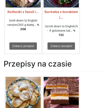
Kotleciki z fasoli i...
Surówka z burakiem
i...
/sroll down to English
version/240 g białej...
⇖
/scroll down to English/3
208
- 4 gotowane lub...
⇖
132
Zobacz przepis!
Zobacz przepis!
Przepisy na czasie