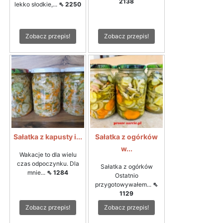
2138
lekko słodkie,...
⇖ 2250
Zobacz przepis!
Zobacz przepis!
Sałatka z kapusty i...
Sałatka z ogórków
w...
Wakacje to dla wielu
czas odpoczynku. Dla
Sałatka z ogórków
mnie...
⇖ 1284
Ostatnio
przygotowywałem...
⇖
1129
Zobacz przepis!
Zobacz przepis!