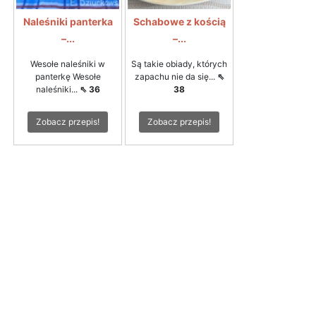
Naleśniki panterka
Schabowe z kością
–...
–...
Wesołe naleśniki w
Są takie obiady, których
panterkę Wesołe
zapachu nie da się...
⇖
naleśniki...
⇖ 36
38
Zobacz przepis!
Zobacz przepis!