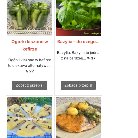
Ogórki kiszone w
Bazylia – do czego...
kefirze
Bazylia. Bazylia to jedna
z najbardziej...
⇖ 37
Ogórki kiszone w kefirze
to ciekawa alternatywa...
⇖ 27
Zobacz przepis!
Zobacz przepis!