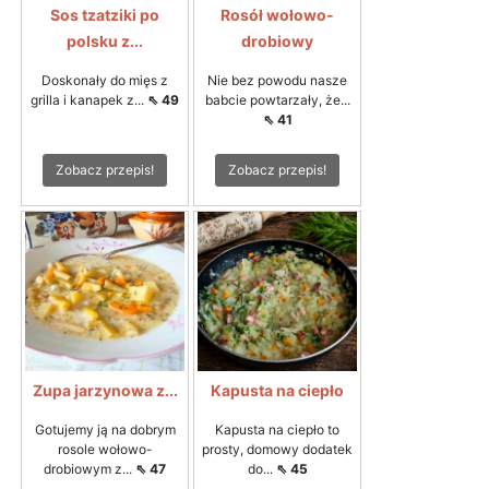
Sos tzatziki po
Rosół wołowo-
polsku z...
drobiowy
Doskonały do mięs z
Nie bez powodu nasze
grilla i kanapek z...
⇖ 49
babcie powtarzały, że...
⇖ 41
Zobacz przepis!
Zobacz przepis!
Zupa jarzynowa z...
Kapusta na ciepło
Gotujemy ją na dobrym
Kapusta na ciepło to
rosole wołowo-
prosty, domowy dodatek
drobiowym z...
⇖ 47
do...
⇖ 45