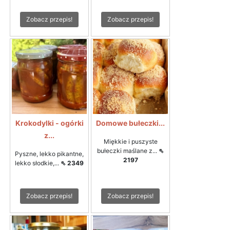
Zobacz przepis!
Zobacz przepis!
Krokodylki - ogórki
Domowe bułeczki...
z...
Miękkie i puszyste
bułeczki maślane z...
⇖
Pyszne, lekko pikantne,
2197
lekko słodkie,...
⇖ 2349
Zobacz przepis!
Zobacz przepis!