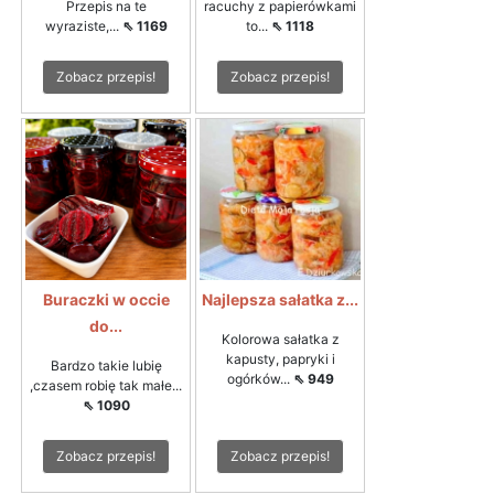
Przepis na te
racuchy z papierówkami
wyraziste,...
⇖ 1169
to...
⇖ 1118
Zobacz przepis!
Zobacz przepis!
Buraczki w occie
Najlepsza sałatka z...
do...
Kolorowa sałatka z
kapusty, papryki i
Bardzo takie lubię
ogórków...
⇖ 949
,czasem robię tak małe...
⇖ 1090
Zobacz przepis!
Zobacz przepis!