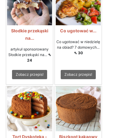
Słodkie przekąski
Co ugotować w...
na...
Co ugotować w niedzielę
na obiad? 7 domowych...
artykuł sponsorowany
⇖ 30
Słodkie przekąski na...
⇖
24
Zobacz przepis!
Zobacz przepis!
Tort Dyskoteka -
Biszkopt kakaowy