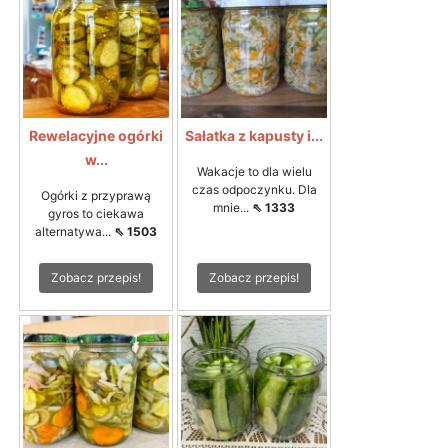
Rewelacyjne ogórki
Sałatka z kapusty i...
w...
Wakacje to dla wielu
czas odpoczynku. Dla
Ogórki z przyprawą
mnie...
⇖ 1333
gyros to ciekawa
alternatywa...
⇖ 1503
Zobacz przepis!
Zobacz przepis!