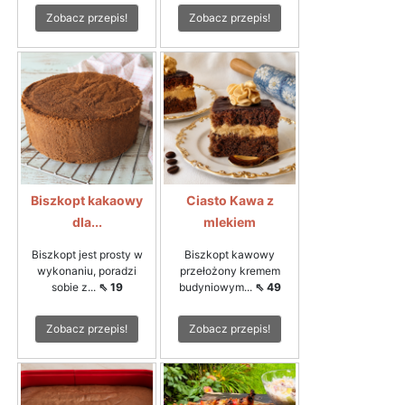
Zobacz przepis!
Zobacz przepis!
Biszkopt kakaowy
Ciasto Kawa z
dla...
mlekiem
Biszkopt jest prosty w
Biszkopt kawowy
wykonaniu, poradzi
przełożony kremem
sobie z...
⇖ 19
budyniowym...
⇖ 49
Zobacz przepis!
Zobacz przepis!