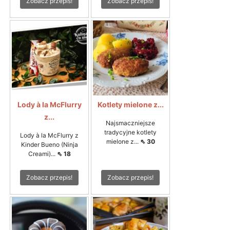
Zobacz przepis!
Zobacz przepis!
Lody à la McFlurry
Kotlety mielone z...
z...
Najsmaczniejsze
tradycyjne kotlety
Lody à la McFlurry z
mielone z...
⇖ 30
Kinder Bueno (Ninja
Creami)...
⇖ 18
Zobacz przepis!
Zobacz przepis!