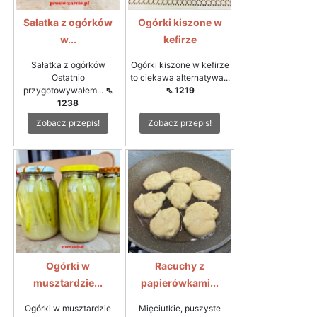
Sałatka z ogórków
Ogórki kiszone w
w...
kefirze
Sałatka z ogórków
Ogórki kiszone w kefirze
Ostatnio
to ciekawa alternatywa...
przygotowywałem...
⇖
⇖ 1219
1238
Zobacz przepis!
Zobacz przepis!
Ogórki w
Racuchy z
musztardzie...
papierówkami...
Ogórki w musztardzie
Mięciutkie, puszyste