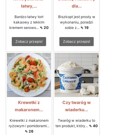
łatwy,...
dla...
Bardzo łatwy tort
Biszkopt jest prosty w
kakaowy z lekkim
wykonaniu, poradzi
kremem serowo...
⇖ 20
sobie z...
⇖ 19
Zobacz przepis!
Zobacz przepis!
Krewetki z
Czy twaróg w
makaronem...
wiaderku...
Krewetki z makaronem
Twaróg w wiaderku to
ryżowym i pomidorami...
ten produkt, który...
⇖ 40
⇖ 26