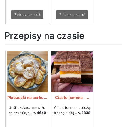
Zobacz przepis!
Zobacz przepis!
Przepisy na czasie
Placuszki na serku...
Ciasto Ismena –...
Jeśli szukasz pomysłu
Ciasto Ismena na dużą
na szybkie, a...
⇖ 4640
blachę z bitą...
⇖ 2838