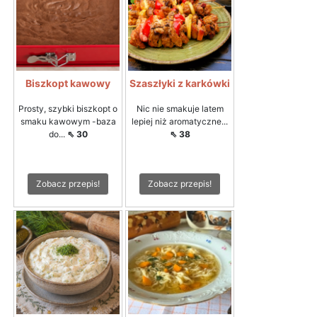
Biszkopt kawowy
Szaszłyki z karkówki
Prosty, szybki biszkopt o
Nic nie smakuje latem
smaku kawowym -baza
lepiej niż aromatyczne...
do...
⇖ 30
⇖ 38
Zobacz przepis!
Zobacz przepis!