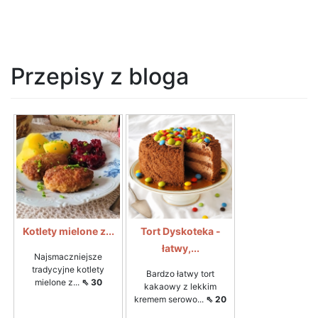
Przepisy z bloga
Kotlety mielone z...
Tort Dyskoteka -
łatwy,...
Najsmaczniejsze
tradycyjne kotlety
Bardzo łatwy tort
mielone z...
⇖ 30
kakaowy z lekkim
kremem serowo...
⇖ 20