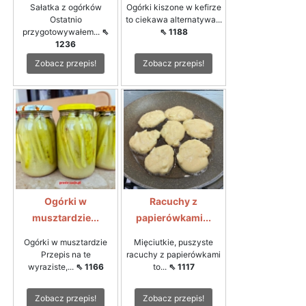
Sałatka z ogórków
Ogórki kiszone w kefirze
Ostatnio
to ciekawa alternatywa...
przygotowywałem...
⇖
⇖ 1188
1236
Zobacz przepis!
Zobacz przepis!
Ogórki w
Racuchy z
musztardzie...
papierówkami...
Ogórki w musztardzie
Mięciutkie, puszyste
Przepis na te
racuchy z papierówkami
wyraziste,...
⇖ 1166
to...
⇖ 1117
Zobacz przepis!
Zobacz przepis!