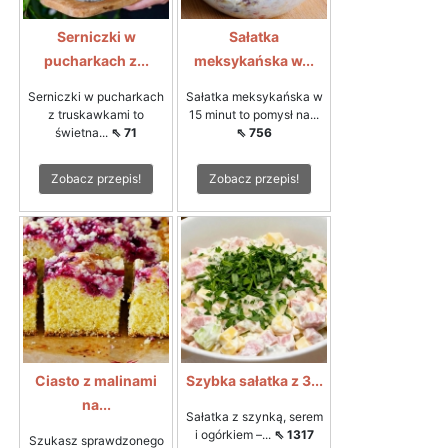
Serniczki w
Sałatka
pucharkach z...
meksykańska w...
Serniczki w pucharkach
Sałatka meksykańska w
z truskawkami to
15 minut to pomysł na...
świetna...
⇖ 71
⇖ 756
Zobacz przepis!
Zobacz przepis!
Ciasto z malinami
Szybka sałatka z 3...
na...
Sałatka z szynką, serem
i ogórkiem –...
⇖ 1317
Szukasz sprawdzonego