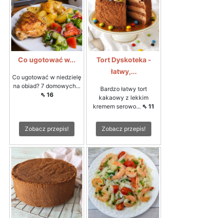
Co ugotować w...
Tort Dyskoteka -
łatwy,...
Co ugotować w niedzielę
na obiad? 7 domowych...
Bardzo łatwy tort
⇖ 16
kakaowy z lekkim
kremem serowo...
⇖ 11
Zobacz przepis!
Zobacz przepis!