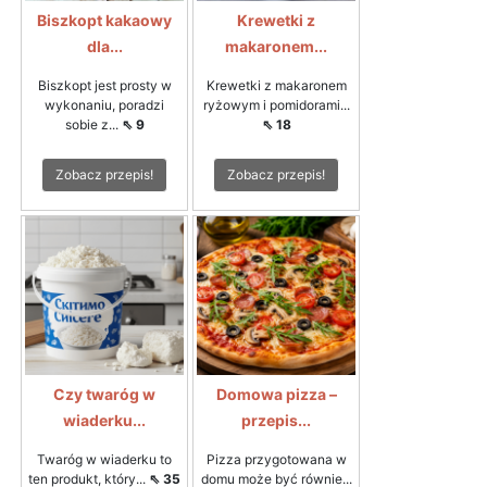
Biszkopt kakaowy
Krewetki z
dla...
makaronem...
Biszkopt jest prosty w
Krewetki z makaronem
wykonaniu, poradzi
ryżowym i pomidorami...
sobie z...
⇖ 9
⇖ 18
Zobacz przepis!
Zobacz przepis!
Czy twaróg w
Domowa pizza –
wiaderku...
przepis...
Twaróg w wiaderku to
Pizza przygotowana w
ten produkt, który...
⇖ 35
domu może być równie...