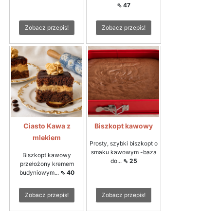
⇖ 47
Zobacz przepis!
Zobacz przepis!
Ciasto Kawa z
Biszkopt kawowy
mlekiem
Prosty, szybki biszkopt o
smaku kawowym -baza
Biszkopt kawowy
do...
⇖ 25
przełożony kremem
budyniowym...
⇖ 40
Zobacz przepis!
Zobacz przepis!