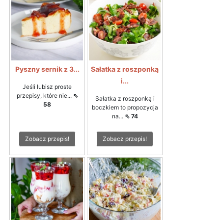
Pyszny sernik z 3...
Sałatka z roszponką
i...
Jeśli lubisz proste
przepisy, które nie...
⇖
Sałatka z roszponką i
58
boczkiem to propozycja
na...
⇖ 74
Zobacz przepis!
Zobacz przepis!