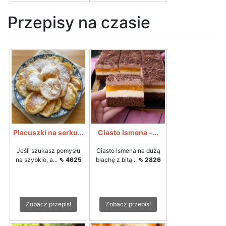
Przepisy na czasie
Placuszki na serku...
Ciasto Ismena –...
Jeśli szukasz pomysłu
Ciasto Ismena na dużą
na szybkie, a...
⇖ 4625
blachę z bitą...
⇖ 2826
Zobacz przepis!
Zobacz przepis!