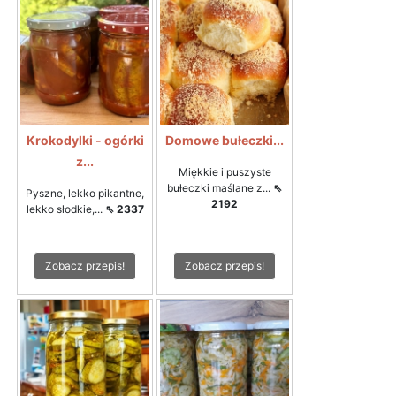
Krokodylki - ogórki
Domowe bułeczki...
z...
Miękkie i puszyste
bułeczki maślane z...
⇖
Pyszne, lekko pikantne,
2192
lekko słodkie,...
⇖ 2337
Zobacz przepis!
Zobacz przepis!