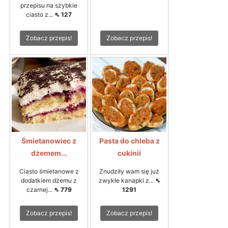
przepisu na szybkie
ciasto z...
⇖ 127
Zobacz przepis!
Zobacz przepis!
Śmietanowiec z
Pasta do chleba z
dżemem...
cukinii
Ciasto śmietanowe z
Znudziły wam się już
dodatkiem dżemu z
zwykłe kanapki z...
⇖
czarnej...
⇖ 779
1291
Zobacz przepis!
Zobacz przepis!