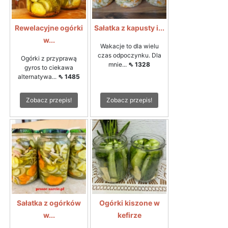
Rewelacyjne ogórki
Sałatka z kapusty i...
w...
Wakacje to dla wielu
czas odpoczynku. Dla
Ogórki z przyprawą
mnie...
⇖ 1328
gyros to ciekawa
alternatywa...
⇖ 1485
Zobacz przepis!
Zobacz przepis!
Sałatka z ogórków
Ogórki kiszone w
w...
kefirze