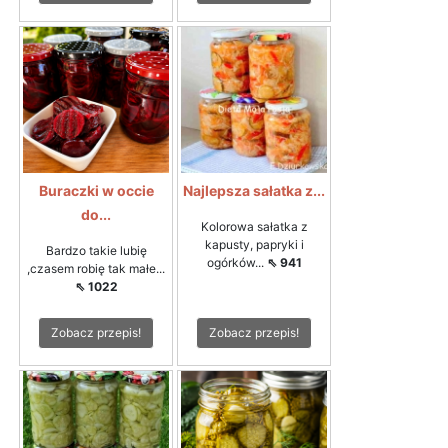
Buraczki w occie
Najlepsza sałatka z...
do...
Kolorowa sałatka z
kapusty, papryki i
Bardzo takie lubię
ogórków...
⇖ 941
,czasem robię tak małe...
⇖ 1022
Zobacz przepis!
Zobacz przepis!