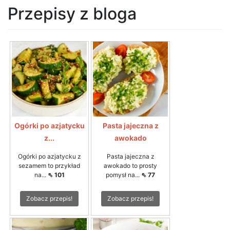
Przepisy z bloga
Ogórki po azjatycku
Pasta jajeczna z
z...
awokado
Ogórki po azjatycku z
Pasta jajeczna z
sezamem to przykład
awokado to prosty
na...
⇖ 101
pomysł na...
⇖ 77
Zobacz przepis!
Zobacz przepis!