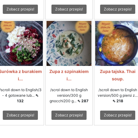
Zobacz przepis!
Zobacz przepis!
Zobacz przepis!
Surówka z burakiem
Zupa z szpinakiem
Zupa tajska. Thai
i...
i...
soup.
/scroll down to English/3
/scrol down to English
/scroll down to English
- 4 gotowane lub...
⇖
version/300 g
version/500 g piersi z...
132
gnocchi200 g...
⇖ 287
⇖ 218
Zobacz przepis!
Zobacz przepis!
Zobacz przepis!