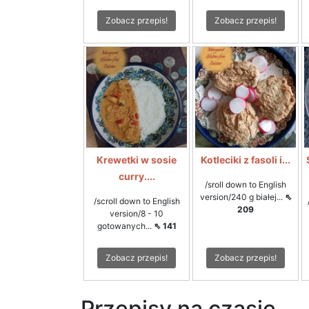
Zobacz przepis!
Zobacz przepis!
Krewetki w sosie
Kotleciki z fasoli i...
curry....
/sroll down to English
version/240 g białej...
⇖
/scroll down to English
209
version/8 - 10
gotowanych...
⇖ 141
Zobacz przepis!
Zobacz przepis!
Przepisy na czasie