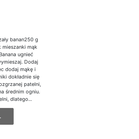
rzały banan250 g
ek mieszanki mąk
Banana ugnieć
wymieszaj. Dodaj
ec dodaj mąkę i
iki dokładnie się
ozgrzanej patelni,
na średnim ogniu.
ni, dlatego...
.