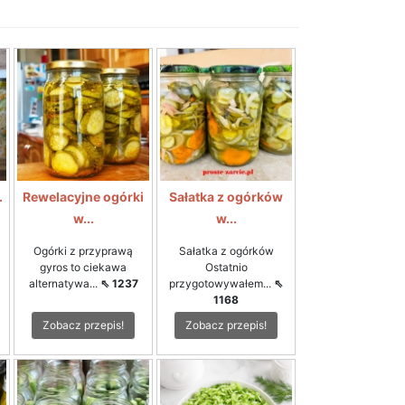
.
Rewelacyjne ogórki
Sałatka z ogórków
w...
w...
Ogórki z przyprawą
Sałatka z ogórków
gyros to ciekawa
Ostatnio
alternatywa...
⇖ 1237
przygotowywałem...
⇖
1168
Zobacz przepis!
Zobacz przepis!