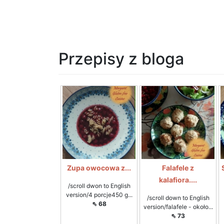
Przepisy z bloga
Zupa owocowa z...
Falafele z
kalafiora....
/scroll dwon to English
version/4 porcje450 g...
/scroll down to English
⇖ 68
version/falafele - około...
⇖ 73