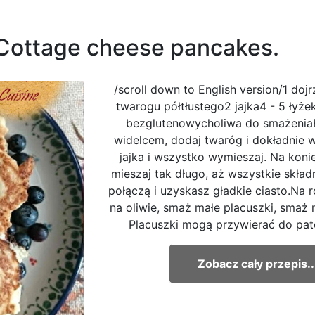
 Cottage cheese pancakes.
/scroll down to English version/1 doj
twarogu półtłustego2 jajka4 - 5 łyż
bezglutenowycholiwa do smażenia
widelcem, dodaj twaróg i dokładnie 
jajka i wszystko wymieszaj. Na koni
mieszaj tak długo, aż wszystkie składn
połączą i uzyskasz gładkie ciasto.Na r
na oliwie, smaż małe placuszki, smaż 
Placuszki mogą przywierać do patel
Zobacz cały przepis..