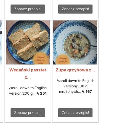
Zobacz przepis!
Zobacz przepis!
Wegański pasztet
Zupa grzybowa z...
z...
/scroll down to English
version/300 g
/scroll down to English
mrożonych...
⇖ 167
version/200 g...
⇖ 251
Zobacz przepis!
Zobacz przepis!