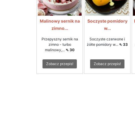
Malinowy sernik na
Soczyste pomidory
zimno...
w...
Przepyszny sernik na
Soczyste czerwone i
zimno - turbo
żółte pomidory w...
⇖ 33
malinowy,...
⇖ 30
Zobacz przepis!
Zobacz przepis!