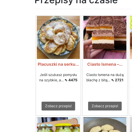
Placuszki na serku...
Ciasto Ismena –...
Jeśli szukasz pomysłu
Ciasto Ismena na dużą
na szybkie, a...
⇖ 4475
blachę z bitą...
⇖ 2721
Zobacz przepis!
Zobacz przepis!