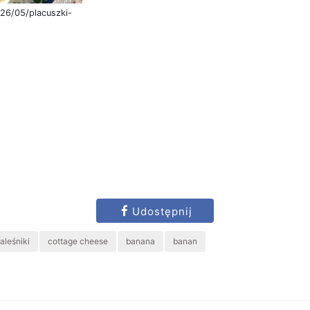
026/05/placuszki-
Udostępnij
aleśniki
cottage cheese
banana
banan