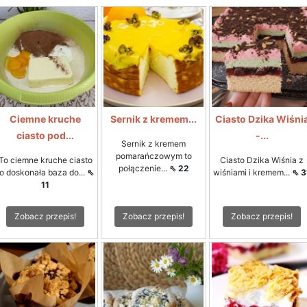
Ciemne kruche
Sernik z kremem...
Ciasto Dzika Wiśni
ciasto pod...
-...
Sernik z kremem
pomarańczowym to
To ciemne kruche ciasto
Ciasto Dzika Wiśnia z
połączenie...
⇖ 22
to doskonała baza do...
⇖
wiśniami i kremem...
⇖ 3
11
Zobacz przepis!
Zobacz przepis!
Zobacz przepis!