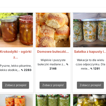
Krokodylki - ogórki
Domowe bułeczki...
Sałatka z kapusty i..
z...
Miękkie i puszyste
Wakacje to dla wielu
bułeczki maślane z...
⇖
czas odpoczynku. Dla
Pyszne, lekko pikantne,
2146
mnie...
⇖ 1291
lekko słodkie,...
⇖ 2283
Zobacz przepis!
Zobacz przepis!
Zobacz przepis!