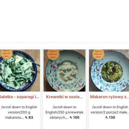
Sałatka - szparagi i...
Krewetki w sosie...
Makaron ryżowy z..
/scroll down to English
/scroll down to
/scroll down to English
version/200 g
English/250 g krewetek
version/2 porcje2 małe..
makaronu...
⇖ 83
obranych,...
⇖ 105
⇖ 130