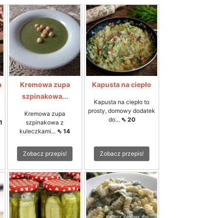
a
Kremowa zupa
Kapusta na ciepło
szpinakowa...
Kapusta na ciepło to
prosty, domowy dodatek
Kremowa zupa
do...
⇖ 20
1
szpinakowa z
kuleczkami...
⇖ 14
Zobacz przepis!
Zobacz przepis!