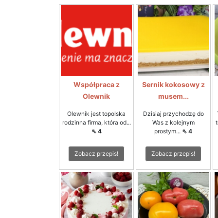
Współpraca z
Sernik kokosowy z
Olewnik
musem...
Olewnik jest topolska
Dzisiaj przychodzę do
rodzinna firma, która od...
Was z kolejnym
⇖ 4
prostym...
⇖ 4
Zobacz przepis!
Zobacz przepis!