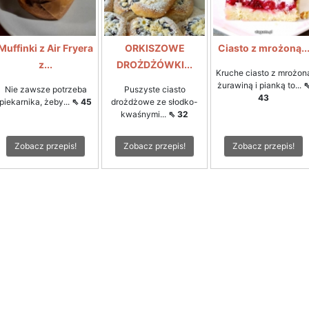
Muffinki z Air Fryera
ORKISZOWE
Ciasto z mrożoną..
z...
DROŻDŻÓWKI...
Kruche ciasto z mrożon
żurawiną i pianką to...
Nie zawsze potrzeba
Puszyste ciasto
43
piekarnika, żeby...
⇖ 45
drożdżowe ze słodko-
kwaśnymi...
⇖ 32
Zobacz przepis!
Zobacz przepis!
Zobacz przepis!