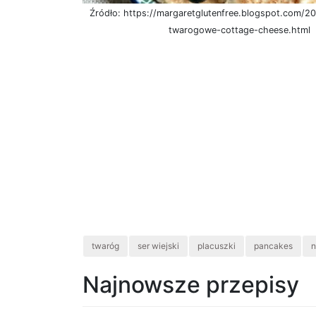
Źródło: https://margaretglutenfree.blogspot.com/2
twarogowe-cottage-cheese.html
twaróg
ser wiejski
placuszki
pancakes
n
Najnowsze przepisy