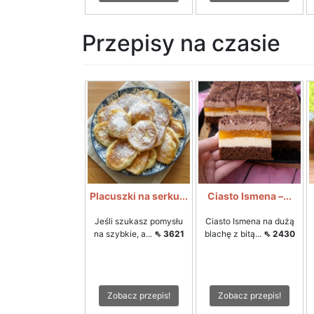
Przepisy na czasie
Placuszki na serku...
Ciasto Ismena –...
Jeśli szukasz pomysłu
Ciasto Ismena na dużą
na szybkie, a...
⇖ 3621
blachę z bitą...
⇖ 2430
Zobacz przepis!
Zobacz przepis!