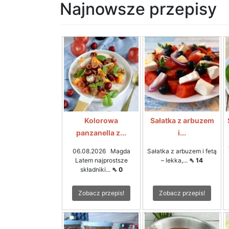
Najnowsze przepisy
Kolorowa
Sałatka z arbuzem
panzanella z...
i...
06.08.2026 Magda
Sałatka z arbuzem i fetą
Latem najprostsze
– lekka,...
⇖ 14
składniki...
⇖ 0
Zobacz przepis!
Zobacz przepis!