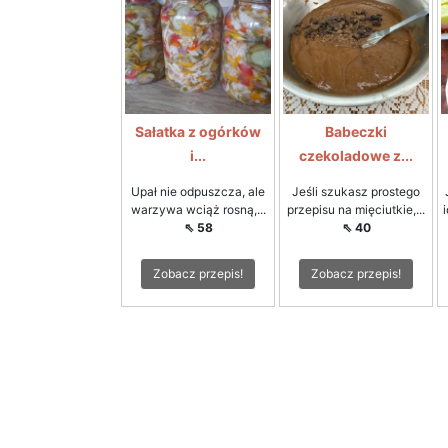
Sałatka z ogórków
Babeczki
i...
czekoladowe z...
Upał nie odpuszcza, ale
Jeśli szukasz prostego
warzywa wciąż rosną,...
przepisu na mięciutkie,...
⇖ 58
⇖ 40
Zobacz przepis!
Zobacz przepis!