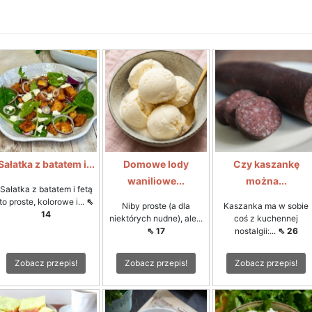
Sałatka z batatem i...
Domowe lody
Czy kaszankę
waniliowe...
można...
Sałatka z batatem i fetą
to proste, kolorowe i...
⇖
Niby proste (a dla
Kaszanka ma w sobie
14
niektórych nudne), ale...
coś z kuchennej
⇖ 17
nostalgii:...
⇖ 26
Zobacz przepis!
Zobacz przepis!
Zobacz przepis!