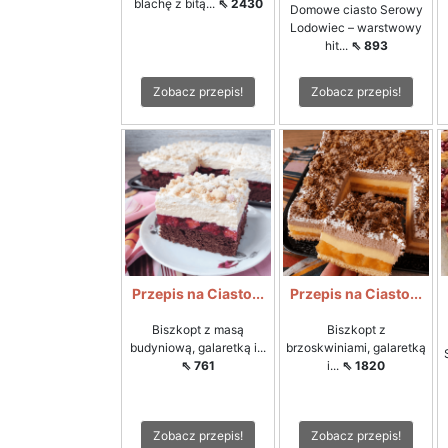
blachę z bitą...
⇖ 2430
Domowe ciasto Serowy
Lodowiec – warstwowy
hit...
⇖ 893
Zobacz przepis!
Zobacz przepis!
Przepis na Ciasto...
Przepis na Ciasto...
Biszkopt z masą
Biszkopt z
budyniową, galaretką i...
brzoskwiniami, galaretką
⇖ 761
i...
⇖ 1820
Zobacz przepis!
Zobacz przepis!