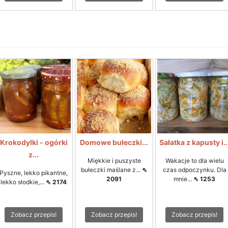
Krokodylki - ogórki
Domowe bułeczki...
Sałatka z kapusty i..
z...
Miękkie i puszyste
Wakacje to dla wielu
bułeczki maślane z...
⇖
czas odpoczynku. Dla
Pyszne, lekko pikantne,
2091
mnie...
⇖ 1253
lekko słodkie,...
⇖ 2174
Zobacz przepis!
Zobacz przepis!
Zobacz przepis!