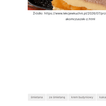
Źródło: https://www.lekcjewkuchni.pl/2026/07/prz
akomczuszek-z.html
śmietana
ze śmietaną
krem budyniowy
kaka