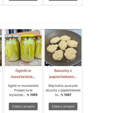
.
Ogórki w
Racuchy z
musztardzie...
papierówkami...
Ogórki w musztardzie
Mięciutkie, puszyste
Przepis na te
racuchy z papierówkami
wyraziste,...
⇖ 1095
to...
⇖ 1087
Zobacz przepis!
Zobacz przepis!