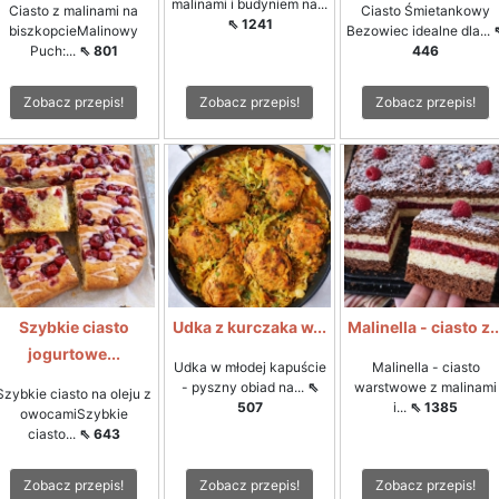
malinami i budyniem na...
Ciasto z malinami na
Ciasto Śmietankowy
⇖ 1241
biszkopcieMalinowy
Bezowiec idealne dla...
Puch:...
⇖ 801
446
Zobacz przepis!
Zobacz przepis!
Zobacz przepis!
Szybkie ciasto
Udka z kurczaka w...
Malinella - ciasto z..
jogurtowe...
Udka w młodej kapuście
Malinella - ciasto
- pyszny obiad na...
⇖
warstwowe z malinami
Szybkie ciasto na oleju z
507
i...
⇖ 1385
owocamiSzybkie
ciasto...
⇖ 643
Zobacz przepis!
Zobacz przepis!
Zobacz przepis!