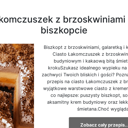
akomczuszek z brzoskwiniami
biszkopcie
Biszkopt z brzoskwiniami, galaretką i
Ciasto Łakomczuszek z brzoskwin
budyniowym i kakaową bitą śmiet
krokuSzukasz idealnego wypieku na
zachwyci Twoich bliskich i gości? Poz
przepis na ciasto Łakomczuszek z br
wyjątkowe warstwowe ciasto z kremem
co najlepsze: puszysty biszkopt, s
aksamitny krem budyniowy oraz lekk
śmietana.Choć wygląda.
Zobacz cały przepis..