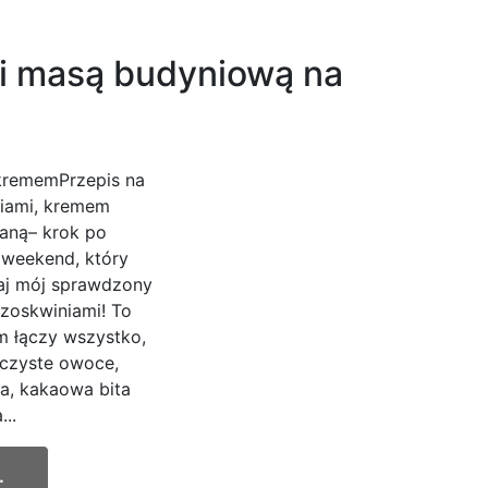
 i masą budyniową na
 krememPrzepis na
iami, kremem
aną– krok po
 weekend, który
naj mój sprawdzony
zoskwiniami! To
 łączy wszystko,
oczyste owoce,
a, kakaowa bita
..
.