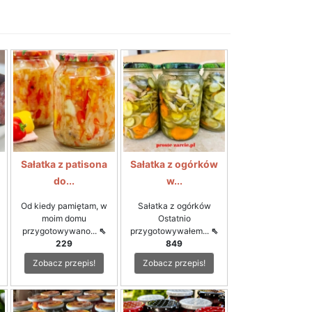
Sałatka z patisona
Sałatka z ogórków
do...
w...
Od kiedy pamiętam, w
Sałatka z ogórków
moim domu
Ostatnio
przygotowywano...
⇖
przygotowywałem...
⇖
229
849
Zobacz przepis!
Zobacz przepis!