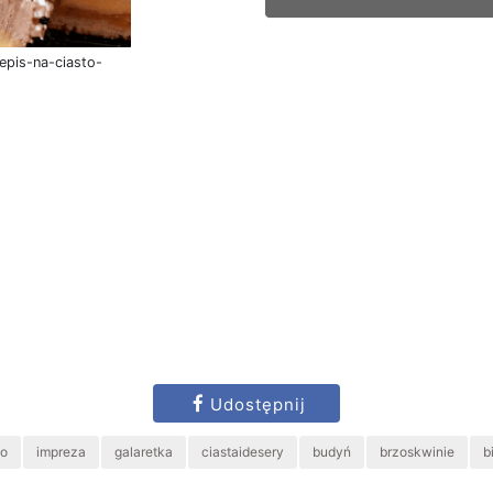
epis-na-ciasto-
Udostępnij
o
impreza
galaretka
ciastaidesery
budyń
brzoskwinie
b