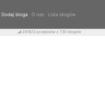
Dodaj bloga
O nas
Lista blogów
281823 przepisów z 730 blogów