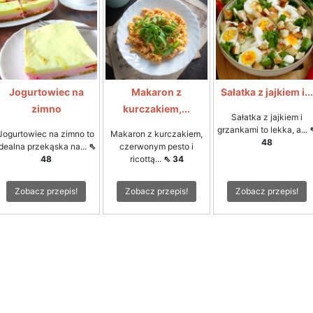
Jogurtowiec na
Makaron z
Sałatka z jajkiem i...
zimno
kurczakiem,...
Sałatka z jajkiem i
grzankami to lekka, a...
Jogurtowiec na zimno to
Makaron z kurczakiem,
48
idealna przekąska na...
⇖
czerwonym pesto i
48
ricottą...
⇖ 34
Zobacz przepis!
Zobacz przepis!
Zobacz przepis!