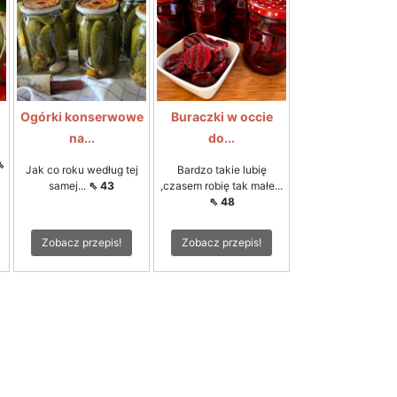
Ogórki konserwowe
Buraczki w occie
na...
do...
⇖
Jak co roku według tej
Bardzo takie lubię
samej...
⇖ 43
,czasem robię tak małe...
⇖ 48
Zobacz przepis!
Zobacz przepis!