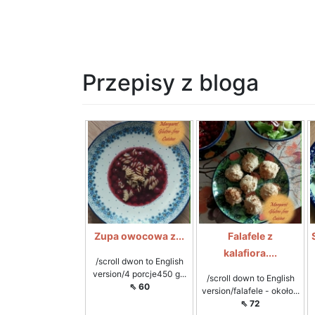
Przepisy z bloga
Zupa owocowa z...
Falafele z
kalafiora....
/scroll dwon to English
version/4 porcje450 g...
/scroll down to English
⇖ 60
version/falafele - około...
⇖ 72