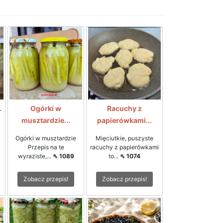
.
Ogórki w
Racuchy z
musztardzie...
papierówkami...
Ogórki w musztardzie
Mięciutkie, puszyste
Przepis na te
racuchy z papierówkami
wyraziste,...
⇖ 1089
to...
⇖ 1074
Zobacz przepis!
Zobacz przepis!