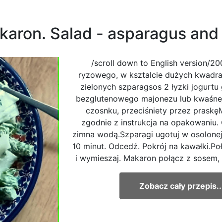
akaron. Salad - asparagus and
/scroll down to English version/2
ryzowego, w ksztalcie dużych kwadra
zielonych szparagsos 2 łyzki jogurtu 
bezglutenowego majonezu lub kwaśnej
czosnku, przeciśniety przez praskę
zgodnie z instrukcja na opakowaniu. 
zimna wodą.Szparagi ugotuj w osolonej
10 minut. Odcedź. Pokrój na kawałki.Poł
i wymieszaj. Makaron połącz z sosem, d
Zobacz cały przepis..