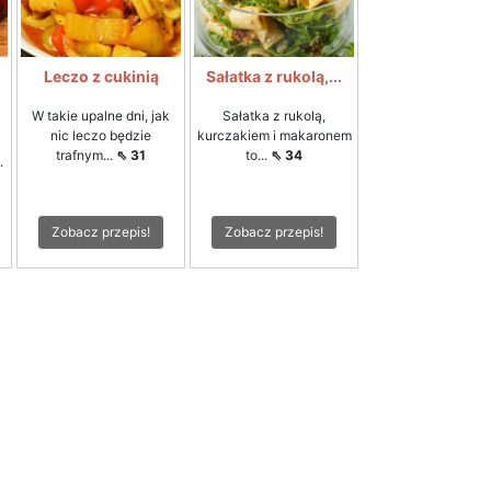
Leczo z cukinią
Sałatka z rukolą,...
W takie upalne dni, jak
Sałatka z rukolą,
nic leczo będzie
kurczakiem i makaronem
trafnym...
⇖ 31
to...
⇖ 34
.
Zobacz przepis!
Zobacz przepis!