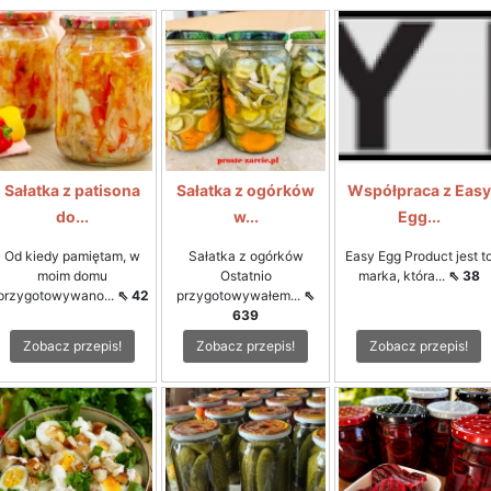
Sałatka z patisona
Sałatka z ogórków
Współpraca z Easy
do...
w...
Egg...
Od kiedy pamiętam, w
Sałatka z ogórków
Easy Egg Product jest t
moim domu
Ostatnio
marka, która...
⇖ 38
przygotowywano...
⇖ 42
przygotowywałem...
⇖
639
Zobacz przepis!
Zobacz przepis!
Zobacz przepis!