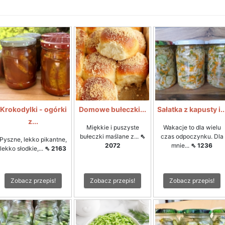
Krokodylki - ogórki
Domowe bułeczki...
Sałatka z kapusty i..
z...
Miękkie i puszyste
Wakacje to dla wielu
bułeczki maślane z...
⇖
czas odpoczynku. Dla
Pyszne, lekko pikantne,
2072
mnie...
⇖ 1236
lekko słodkie,...
⇖ 2163
Zobacz przepis!
Zobacz przepis!
Zobacz przepis!