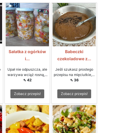
Sałatka z ogórków
Babeczki
i...
czekoladowe z...
o
Upał nie odpuszcza, ale
Jeśli szukasz prostego
warzywa wciąż rosną,...
przepisu na mięciutkie,...
⇖ 42
⇖ 36
Zobacz przepis!
Zobacz przepis!