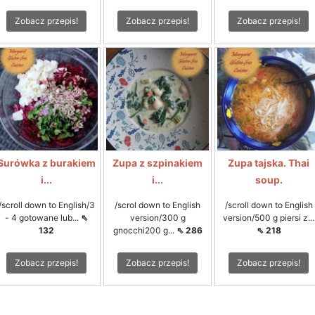
Zobacz przepis!
Zobacz przepis!
Zobacz przepis!
Surówka z burakiem
Zupa z szpinakiem
Zupa tajska. Thai
i...
i...
soup.
/scroll down to English/3
/scrol down to English
/scroll down to English
- 4 gotowane lub...
⇖
version/300 g
version/500 g piersi z...
132
gnocchi200 g...
⇖ 286
⇖ 218
Zobacz przepis!
Zobacz przepis!
Zobacz przepis!