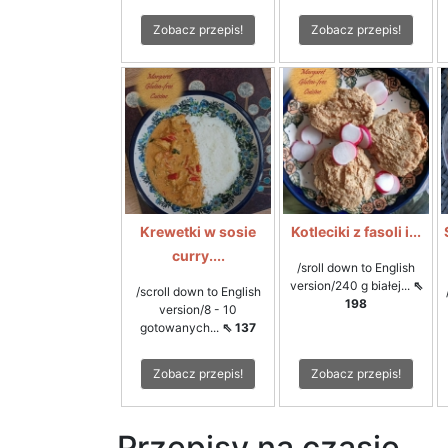
Zobacz przepis!
Zobacz przepis!
Krewetki w sosie
Kotleciki z fasoli i...
curry....
/sroll down to English
version/240 g białej...
⇖
/scroll down to English
198
version/8 - 10
gotowanych...
⇖ 137
Zobacz przepis!
Zobacz przepis!
Przepisy na czasie