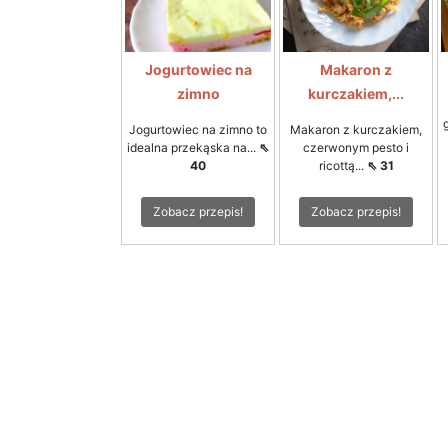
Jogurtowiec na
Makaron z
zimno
kurczakiem,...
Jogurtowiec na zimno to
Makaron z kurczakiem,
idealna przekąska na...
⇖
czerwonym pesto i
40
ricottą...
⇖ 31
Zobacz przepis!
Zobacz przepis!