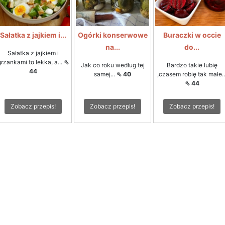
Sałatka z jajkiem i...
Ogórki konserwowe
Buraczki w occie
na...
do...
Sałatka z jajkiem i
grzankami to lekka, a...
⇖
Jak co roku według tej
Bardzo takie lubię
44
samej...
⇖ 40
,czasem robię tak małe..
⇖ 44
Zobacz przepis!
Zobacz przepis!
Zobacz przepis!