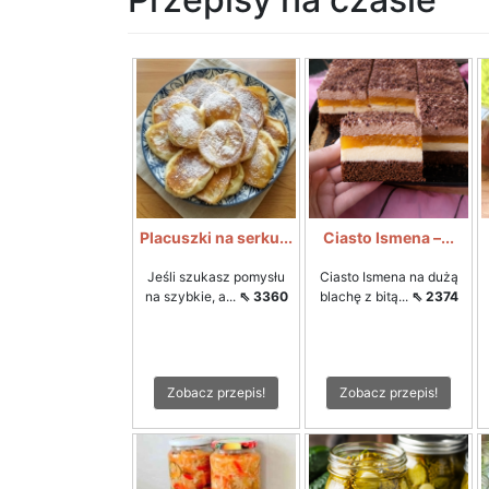
Placuszki na serku...
Ciasto Ismena –...
Jeśli szukasz pomysłu
Ciasto Ismena na dużą
na szybkie, a...
⇖ 3360
blachę z bitą...
⇖ 2374
Zobacz przepis!
Zobacz przepis!