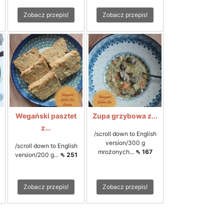
Zobacz przepis!
Zobacz przepis!
Wegański pasztet
Zupa grzybowa z...
z...
/scroll down to English
version/300 g
/scroll down to English
mrożonych...
⇖ 167
version/200 g...
⇖ 251
Zobacz przepis!
Zobacz przepis!