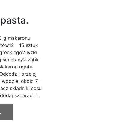
 pasta.
00 g makaronu
tów12 - 15 sztuk
greckiego2 łyżki
 śmietany2 ząbki
Makaron ugotuj
Odcedź i przelej
 wodzie, około 7 -
ącz składniki sosu
odaj szparagi i...
.