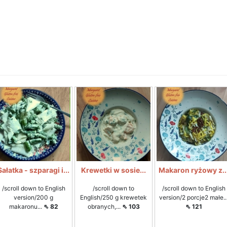
Sałatka - szparagi i...
Krewetki w sosie...
Makaron ryżowy z..
/scroll down to English
/scroll down to
/scroll down to English
version/200 g
English/250 g krewetek
version/2 porcje2 małe..
makaronu...
⇖ 82
obranych,...
⇖ 103
⇖ 121