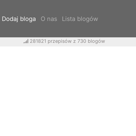
Dodaj bloga
O nas
Lista blogów
281821 przepisów z 730 blogów