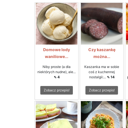
Domowe lody
Czy kaszankę
waniliowe...
można...
Niby proste (a dla
Kaszanka ma w sobie
niektórych nudne), ale...
coś z kuchennej
⇖ 4
nostalgii:...
⇖ 14
Zobacz przepis!
Zobacz przepis!