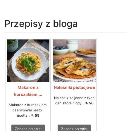
Przepisy z bloga
Makaron z
Naleśniki pistacjowe
kurczakiem,...
Naleśniki to jedno z tych
dań, które nigdy...
⇖ 56
Makaron z kurczakiem,
czerwonym pesto i
ricottą...
⇖ 55
Zobacz przepis!
Zobacz przepis!