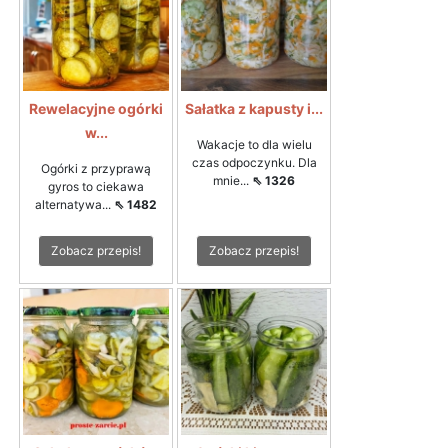
Rewelacyjne ogórki
Sałatka z kapusty i...
w...
Wakacje to dla wielu
czas odpoczynku. Dla
Ogórki z przyprawą
mnie...
⇖ 1326
gyros to ciekawa
alternatywa...
⇖ 1482
Zobacz przepis!
Zobacz przepis!