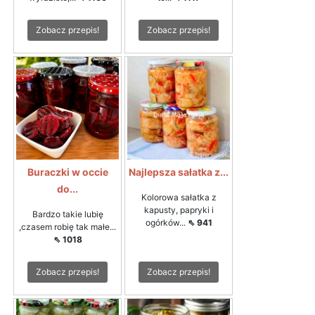
Zobacz przepis!
Zobacz przepis!
Buraczki w occie
Najlepsza sałatka z...
do...
Kolorowa sałatka z
kapusty, papryki i
Bardzo takie lubię
ogórków...
⇖ 941
,czasem robię tak małe...
⇖ 1018
Zobacz przepis!
Zobacz przepis!