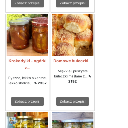
Zobacz przepis!
Zobacz przepis!
Krokodylki - ogórki
Domowe bułeczki...
z...
Miękkie i puszyste
bułeczki maślane z...
⇖
Pyszne, lekko pikantne,
2192
lekko słodkie,...
⇖ 2337
Zobacz przepis!
Zobacz przepis!