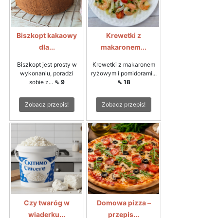
Biszkopt kakaowy
Krewetki z
dla...
makaronem...
Biszkopt jest prosty w
Krewetki z makaronem
wykonaniu, poradzi
ryżowym i pomidorami...
sobie z...
⇖ 9
⇖ 18
Zobacz przepis!
Zobacz przepis!
Czy twaróg w
Domowa pizza –
wiaderku...
przepis...