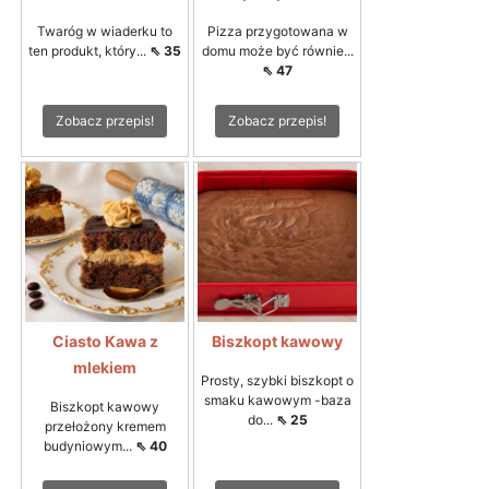
Twaróg w wiaderku to
Pizza przygotowana w
ten produkt, który...
⇖ 35
domu może być równie...
⇖ 47
Zobacz przepis!
Zobacz przepis!
Ciasto Kawa z
Biszkopt kawowy
mlekiem
Prosty, szybki biszkopt o
smaku kawowym -baza
Biszkopt kawowy
do...
⇖ 25
przełożony kremem
budyniowym...
⇖ 40