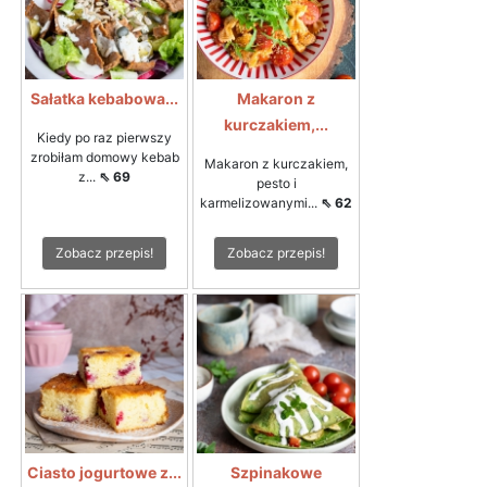
Sałatka kebabowa...
Makaron z
kurczakiem,...
Kiedy po raz pierwszy
zrobiłam domowy kebab
Makaron z kurczakiem,
z...
⇖ 69
pesto i
karmelizowanymi...
⇖ 62
Zobacz przepis!
Zobacz przepis!
Ciasto jogurtowe z...
Szpinakowe