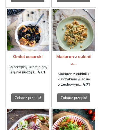
Omlet cesarski
Makaron z cukinii
z...
Są przepisy, które nigdy
się nie nudzą i...
⇖ 61
Makaron z cukinii z
kurczakiem w sosie
orzechowym...
⇖ 71
Zobacz przepis!
Zobacz przepis!