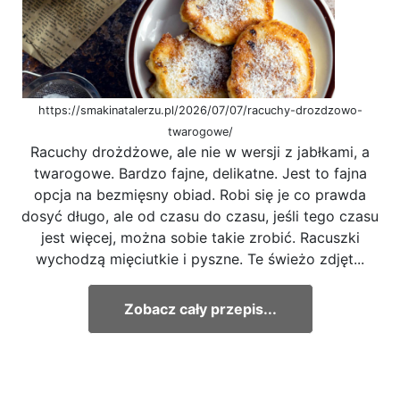
https://smakinatalerzu.pl/2026/07/07/racuchy-drozdzowo-
twarogowe/
Racuchy drożdżowe, ale nie w wersji z jabłkami, a
twarogowe. Bardzo fajne, delikatne. Jest to fajna
opcja na bezmięsny obiad. Robi się je co prawda
dosyć długo, ale od czasu do czasu, jeśli tego czasu
jest więcej, można sobie takie zrobić. Racuszki
wychodzą mięciutkie i pyszne. Te świeżo zdjęt...
Zobacz cały przepis...