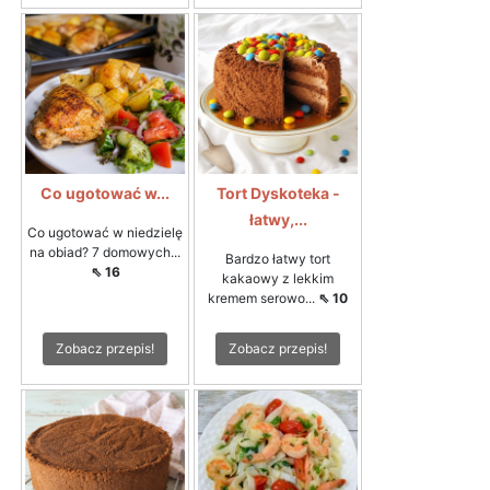
Co ugotować w...
Tort Dyskoteka -
łatwy,...
Co ugotować w niedzielę
na obiad? 7 domowych...
Bardzo łatwy tort
⇖ 16
kakaowy z lekkim
kremem serowo...
⇖ 10
Zobacz przepis!
Zobacz przepis!