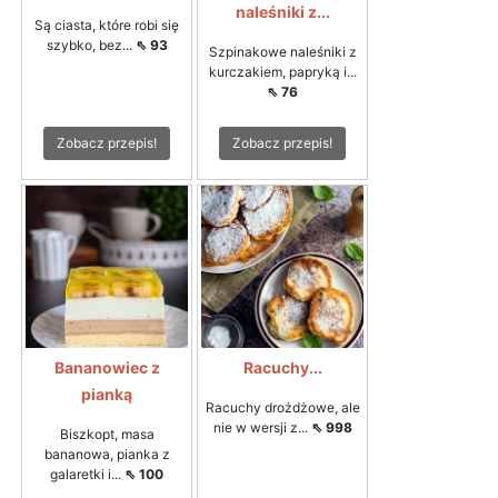
naleśniki z...
Są ciasta, które robi się
szybko, bez...
⇖ 93
Szpinakowe naleśniki z
kurczakiem, papryką i...
⇖ 76
Zobacz przepis!
Zobacz przepis!
Bananowiec z
Racuchy...
pianką
Racuchy drożdżowe, ale
nie w wersji z...
⇖ 998
Biszkopt, masa
bananowa, pianka z
galaretki i...
⇖ 100