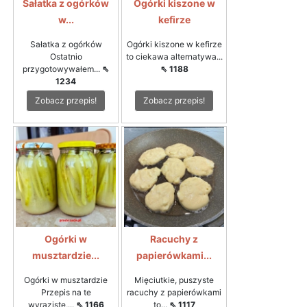
Sałatka z ogórków
Ogórki kiszone w
w...
kefirze
Sałatka z ogórków
Ogórki kiszone w kefirze
Ostatnio
to ciekawa alternatywa...
przygotowywałem...
⇖
⇖ 1188
1234
Zobacz przepis!
Zobacz przepis!
Ogórki w
Racuchy z
musztardzie...
papierówkami...
Ogórki w musztardzie
Mięciutkie, puszyste
Przepis na te
racuchy z papierówkami
wyraziste,...
⇖ 1166
to...
⇖ 1117