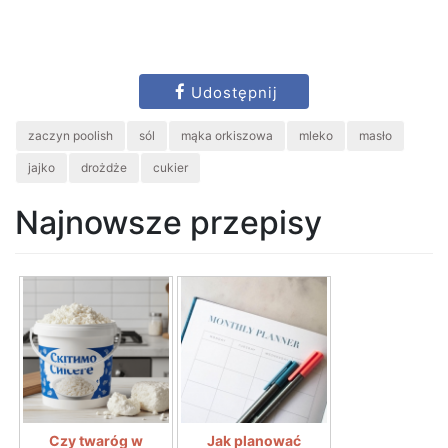
Udostępnij
zaczyn poolish
sól
mąka orkiszowa
mleko
masło
jajko
drożdże
cukier
Najnowsze przepisy
Czy twaróg w
Jak planować