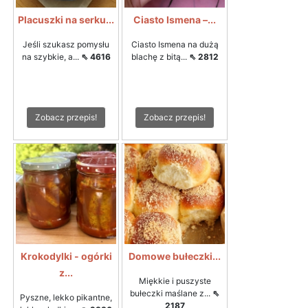
Placuszki na serku...
Ciasto Ismena –...
Jeśli szukasz pomysłu
Ciasto Ismena na dużą
na szybkie, a...
⇖ 4616
blachę z bitą...
⇖ 2812
Zobacz przepis!
Zobacz przepis!
Krokodylki - ogórki
Domowe bułeczki...
z...
Miękkie i puszyste
bułeczki maślane z...
⇖
Pyszne, lekko pikantne,
2187