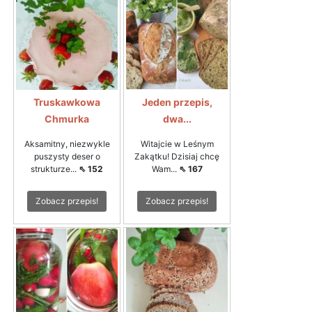
Truskawkowa
Jeden przepis,
Chmurka
dwa...
Aksamitny, niezwykle
Witajcie w Leśnym
puszysty deser o
Zakątku! Dzisiaj chcę
strukturze...
⇖ 152
Wam...
⇖ 167
Zobacz przepis!
Zobacz przepis!