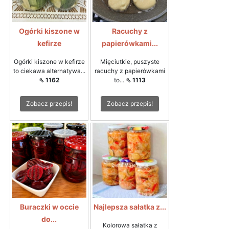
Ogórki kiszone w
Racuchy z
kefirze
papierówkami...
Ogórki kiszone w kefirze
Mięciutkie, puszyste
to ciekawa alternatywa...
racuchy z papierówkami
⇖ 1162
to...
⇖ 1113
Zobacz przepis!
Zobacz przepis!
Buraczki w occie
Najlepsza sałatka z...
do...
Kolorowa sałatka z