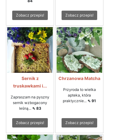
84
Zobacz przepis!
Zobacz przepis!
Sernik z
Chrzanowa Matcha
truskawkami i...
Przyroda to wielka
apteka, która
Zapraszam na pyszny
praktycznie...
⇖ 91
sernik wzbogacony
leśną...
⇖ 83
Zobacz przepis!
Zobacz przepis!