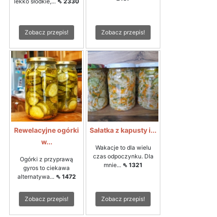
lekko słodkie,...
⇖ 2330
Zobacz przepis!
Zobacz przepis!
Rewelacyjne ogórki
Sałatka z kapusty i...
w...
Wakacje to dla wielu
czas odpoczynku. Dla
Ogórki z przyprawą
mnie...
⇖ 1321
gyros to ciekawa
alternatywa...
⇖ 1472
Zobacz przepis!
Zobacz przepis!