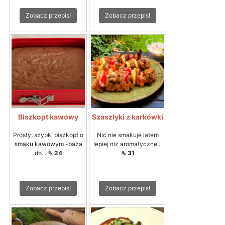
Zobacz przepis!
Zobacz przepis!
Biszkopt kawowy
Szaszłyki z karkówki
Prosty, szybki biszkopt o
Nic nie smakuje latem
smaku kawowym -baza
lepiej niż aromatyczne...
do...
⇖ 24
⇖ 31
Zobacz przepis!
Zobacz przepis!