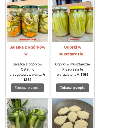
Sałatka z ogórków
Ogórki w
w...
musztardzie...
Sałatka z ogórków
Ogórki w musztardzie
Ostatnio
Przepis na te
przygotowywałem...
⇖
wyraziste,...
⇖ 1165
1231
Zobacz przepis!
Zobacz przepis!