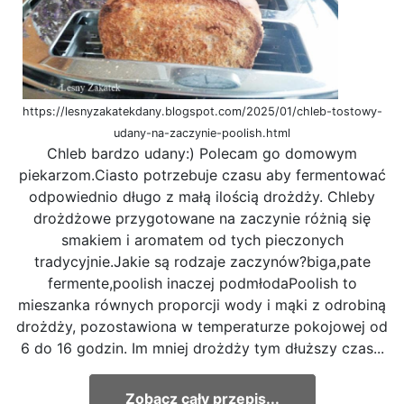
https://lesnyzakatekdany.blogspot.com/2025/01/chleb-tostowy-
udany-na-zaczynie-poolish.html
Chleb bardzo udany:) Polecam go domowym
piekarzom.Ciasto potrzebuje czasu aby fermentować
odpowiednio długo z małą ilością drożdży. Chleby
drożdżowe przygotowane na zaczynie różnią się
smakiem i aromatem od tych pieczonych
tradycyjnie.Jakie są rodzaje zaczynów?biga,pate
fermente,poolish inaczej podmłodaPoolish to
mieszanka równych proporcji wody i mąki z odrobiną
drożdży, pozostawiona w temperaturze pokojowej od
6 do 16 godzin. Im mniej drożdży tym dłuższy czas...
Zobacz cały przepis...