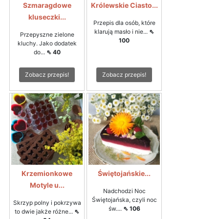
Szmaragdowe
Królewskie Ciasto...
kluseczki...
Przepis dla osób, które
klarują masło i nie...
⇖
Przepyszne zielone
100
kluchy. Jako dodatek
do...
⇖ 40
Zobacz przepis!
Zobacz przepis!
Krzemionkowe
Świętojańskie...
Motyle u...
Nadchodzi Noc
Świętojańska, czyli noc
Skrzyp polny i pokrzywa
św....
⇖ 106
to dwie jakże różne...
⇖