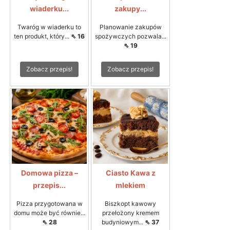
wiaderku...
zakupy...
Twaróg w wiaderku to
Planowanie zakupów
ten produkt, który...
⇖ 16
spożywczych pozwala...
⇖ 19
Zobacz przepis!
Zobacz przepis!
Domowa pizza –
Ciasto Kawa z
przepis...
mlekiem
Pizza przygotowana w
Biszkopt kawowy
domu może być równie...
przełożony kremem
⇖ 28
budyniowym...
⇖ 37