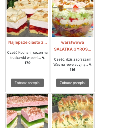
Najlepsze ciasto z...
warstwowa
SAŁATKA GYROS...
Cześć Kochani, sezon na
truskawki w pełni...
⇖
Cześć, dziś zapraszam
179
Was na rewelacyjną...
⇖
116
Zobacz przepis!
Zobacz przepis!