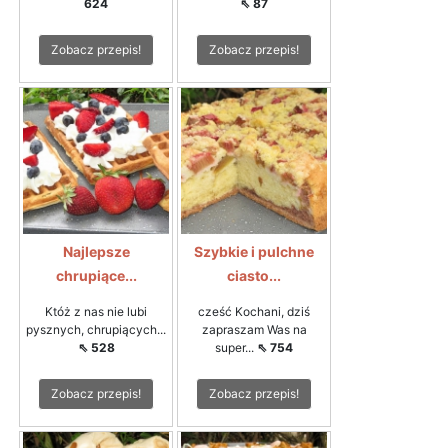
624
⇖ 87
Zobacz przepis!
Zobacz przepis!
Najlepsze
Szybkie i pulchne
chrupiące...
ciasto...
Któż z nas nie lubi
cześć Kochani, dziś
pysznych, chrupiących...
zapraszam Was na
⇖ 528
super...
⇖ 754
Zobacz przepis!
Zobacz przepis!