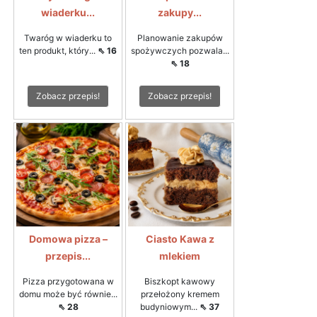
wiaderku...
zakupy...
Twaróg w wiaderku to
Planowanie zakupów
ten produkt, który...
⇖ 16
spożywczych pozwala...
⇖ 18
Zobacz przepis!
Zobacz przepis!
Domowa pizza –
Ciasto Kawa z
przepis...
mlekiem
Pizza przygotowana w
Biszkopt kawowy
domu może być równie...
przełożony kremem
⇖ 28
budyniowym...
⇖ 37