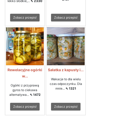
lekko słodkie,...
⇖ 2330
Zobacz przepis!
Zobacz przepis!
Rewelacyjne ogórki
Sałatka z kapusty i...
w...
Wakacje to dla wielu
czas odpoczynku. Dla
Ogórki z przyprawą
mnie...
⇖ 1321
gyros to ciekawa
alternatywa...
⇖ 1472
Zobacz przepis!
Zobacz przepis!