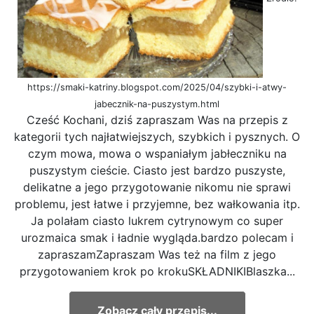
https://smaki-katriny.blogspot.com/2025/04/szybki-i-atwy-
jabecznik-na-puszystym.html
Cześć Kochani, dziś zapraszam Was na przepis z
kategorii tych najłatwiejszych, szybkich i pysznych. O
czym mowa, mowa o wspaniałym jabłeczniku na
puszystym cieście. Ciasto jest bardzo puszyste,
delikatne a jego przygotowanie nikomu nie sprawi
problemu, jest łatwe i przyjemne, bez wałkowania itp.
Ja polałam ciasto lukrem cytrynowym co super
urozmaica smak i ładnie wygląda.bardzo polecam i
zapraszamZapraszam Was też na film z jego
przygotowaniem krok po krokuSKŁADNIKIBlaszka...
Zobacz cały przepis...