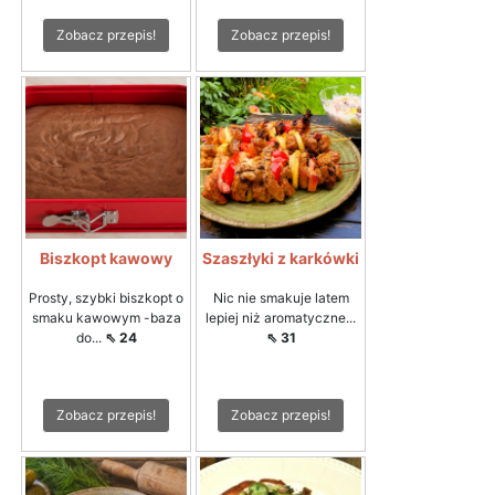
Zobacz przepis!
Zobacz przepis!
Biszkopt kawowy
Szaszłyki z karkówki
Prosty, szybki biszkopt o
Nic nie smakuje latem
smaku kawowym -baza
lepiej niż aromatyczne...
do...
⇖ 24
⇖ 31
Zobacz przepis!
Zobacz przepis!