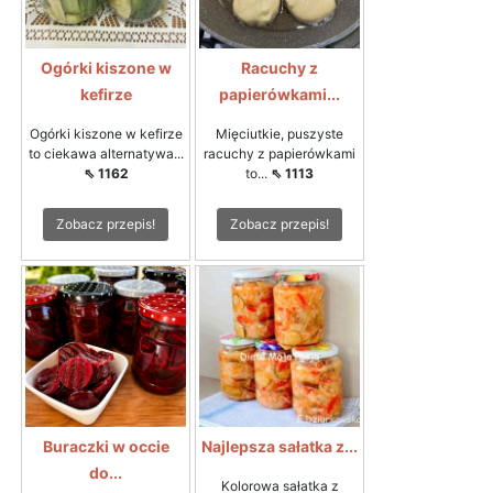
Ogórki kiszone w
Racuchy z
kefirze
papierówkami...
Ogórki kiszone w kefirze
Mięciutkie, puszyste
to ciekawa alternatywa...
racuchy z papierówkami
⇖ 1162
to...
⇖ 1113
Zobacz przepis!
Zobacz przepis!
Buraczki w occie
Najlepsza sałatka z...
do...
Kolorowa sałatka z