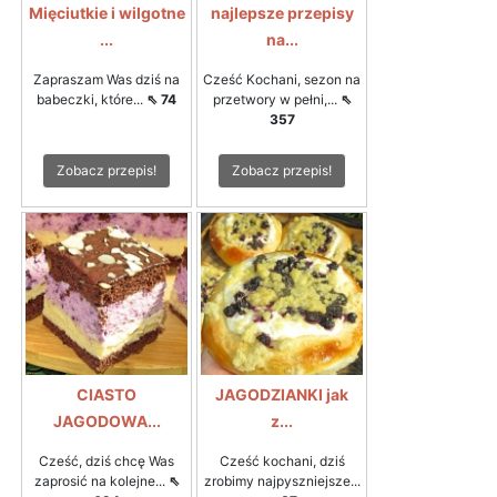
Mięciutkie i wilgotne
najlepsze przepisy
...
na...
Zapraszam Was dziś na
Cześć Kochani, sezon na
babeczki, które...
⇖ 74
przetwory w pełni,...
⇖
357
Zobacz przepis!
Zobacz przepis!
CIASTO
JAGODZIANKI jak
JAGODOWA...
z...
Cześć, dziś chcę Was
Cześć kochani, dziś
zaprosić na kolejne...
⇖
zrobimy najpyszniejsze...