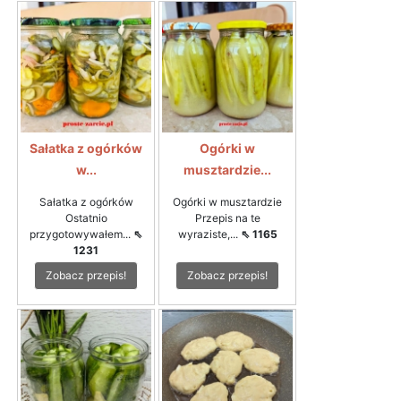
Sałatka z ogórków
Ogórki w
w...
musztardzie...
Sałatka z ogórków
Ogórki w musztardzie
Ostatnio
Przepis na te
przygotowywałem...
⇖
wyraziste,...
⇖ 1165
1231
Zobacz przepis!
Zobacz przepis!