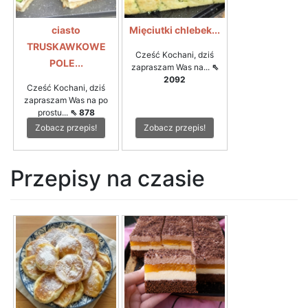
ciasto
Mięciutki chlebek...
TRUSKAWKOWE
Cześć Kochani, dziś
POLE...
zapraszam Was na...
⇖
2092
Cześć Kochani, dziś
zapraszam Was na po
prostu...
⇖ 878
Zobacz przepis!
Zobacz przepis!
Przepisy na czasie