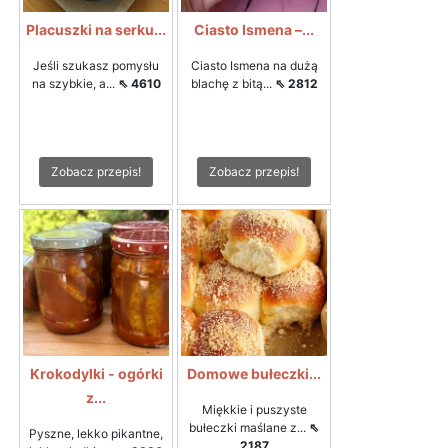
Placuszki na serku...
Ciasto Ismena –...
Jeśli szukasz pomysłu
Ciasto Ismena na dużą
na szybkie, a...
⇖ 4610
blachę z bitą...
⇖ 2812
Zobacz przepis!
Zobacz przepis!
Krokodylki - ogórki
Domowe bułeczki...
z...
Miękkie i puszyste
bułeczki maślane z...
⇖
Pyszne, lekko pikantne,
2187