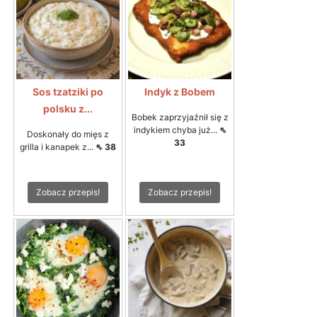
Sos tzatziki po
Indyk z Bobem
polsku z...
Bobek zaprzyjaźnił się z
indykiem chyba już...
⇖
Doskonały do mięs z
33
grilla i kanapek z...
⇖ 38
Zobacz przepis!
Zobacz przepis!