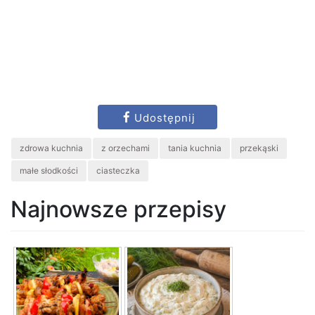
Udostępnij
zdrowa kuchnia
z orzechami
tania kuchnia
przekąski
małe słodkości
ciasteczka
Najnowsze przepisy