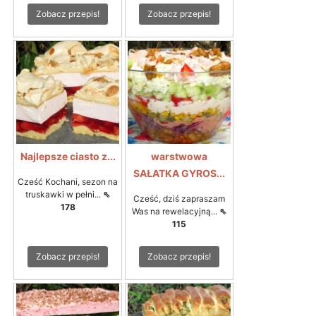
Zobacz przepis!
Zobacz przepis!
Najlepsze ciasto z...
warstwowa
SAŁATKA GYROS...
Cześć Kochani, sezon na
truskawki w pełni...
⇖
Cześć, dziś zapraszam
178
Was na rewelacyjną...
⇖
115
Zobacz przepis!
Zobacz przepis!