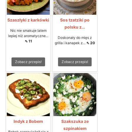
Szaszłyki z karkówki
Sos tzatziki po
polsku z...
Nic nie smakuje latem
lepiej niż aromatyczne...
Doskonały do mięs z
⇖ 11
grilla i kanapek z...
⇖ 20
Zobacz przepis!
Zobacz przepis!
Indyk z Bobem
Szakszuka ze
szpinakiem
Bobek zaprzyjaźnił się z