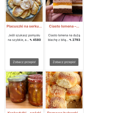
Placuszki na serku...
Ciasto Ismena –...
Jeśli szukasz pomysłu
Ciasto Ismena na dużą
na szybkie, a...
⇖ 4580
blachę z bitą...
⇖ 2793
Zobacz przepis!
Zobacz przepis!
Krokodylki - ogórki
Domowe bułeczki...