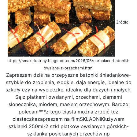
Źródło:
https://smaki-katriny.blogspot.com/2026/05/chrupiace-batoniki-
owsiane-z-orzechami.html
Zapraszam dziś na przepyszne batoniki śniadaniowe-
szybkie do zrobienia, słodkie, dają energię, idealne do
szkoły czy na wycieczkę, idealne dla dużych i małych.
Są z płatkami owsianymi, orzechami, ziarnami
słonecznika, miodem, masłem orzechowym. Bardzo
polecam***z tego ciasta można zrobić też
ciasteczkazapraszam na filmSKŁADNIKIużywam
szklanki 250ml-2 szkl płatków owsianych górskich-
szklanka posiekanych orzechów np