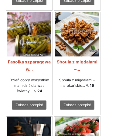
Zobacz przepis!
Zobacz przepis!
Fasolka szparagowa
Sboula z migdałami
w...
–...
Dzień dobry wszystkim
Sboula z migdałami –
mam dziś dla was
marokańskie...
⇖ 15
świetny...
⇖ 24
Zobacz przepis!
Zobacz przepis!