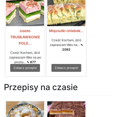
ciasto
Mięciutki chlebek...
TRUSKAWKOWE
Cześć Kochani, dziś
POLE...
zapraszam Was na...
⇖
2092
Cześć Kochani, dziś
zapraszam Was na po
prostu...
⇖ 877
Zobacz przepis!
Zobacz przepis!
Przepisy na czasie