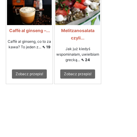
Caffè al ginseng –...
Melitzanosalata
czyli...
Caffè al ginseng, co to za
kawa? To jeden z...
⇖ 19
Jak już kiedyś
wspominałam, uwielbiam
grecką...
⇖ 24
Zobacz przepis!
Zobacz przepis!