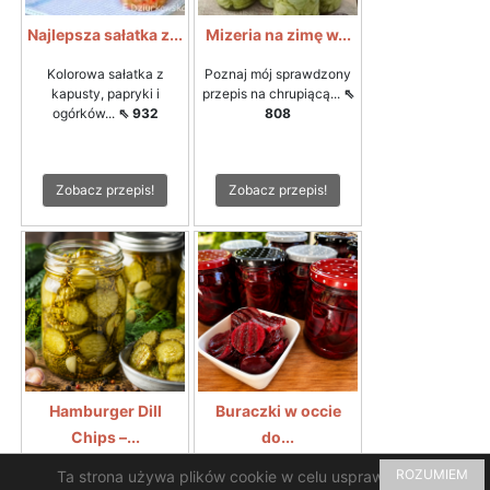
Najlepsza sałatka z...
Mizeria na zimę w...
Kolorowa sałatka z
Poznaj mój sprawdzony
kapusty, papryki i
przepis na chrupiącą...
⇖
ogórków...
⇖ 932
808
Zobacz przepis!
Zobacz przepis!
Hamburger Dill
Buraczki w occie
Chips –...
do...
ROZUMIEM
Ta strona używa plików cookie w celu usprawnienia i
Hamburger Dill Chips –
Bardzo takie lubię