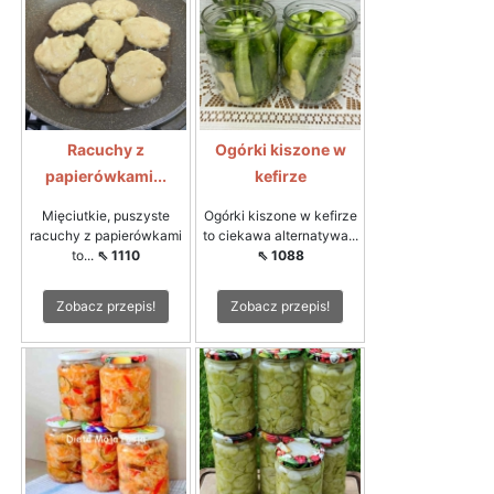
Racuchy z
Ogórki kiszone w
papierówkami...
kefirze
Mięciutkie, puszyste
Ogórki kiszone w kefirze
racuchy z papierówkami
to ciekawa alternatywa...
to...
⇖ 1110
⇖ 1088
Zobacz przepis!
Zobacz przepis!