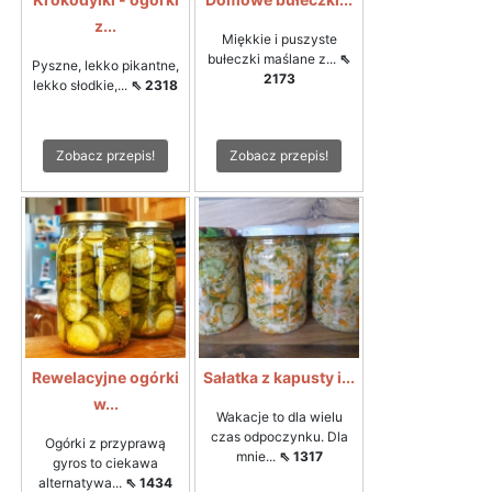
z...
Miękkie i puszyste
bułeczki maślane z...
⇖
Pyszne, lekko pikantne,
2173
lekko słodkie,...
⇖ 2318
Zobacz przepis!
Zobacz przepis!
Rewelacyjne ogórki
Sałatka z kapusty i...
w...
Wakacje to dla wielu
czas odpoczynku. Dla
Ogórki z przyprawą
mnie...
⇖ 1317
gyros to ciekawa
alternatywa...
⇖ 1434