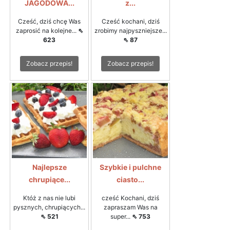
JAGODOWA...
z...
Cześć, dziś chcę Was
Cześć kochani, dziś
zaprosić na kolejne...
⇖
zrobimy najpyszniejsze...
623
⇖ 87
Zobacz przepis!
Zobacz przepis!
Najlepsze
Szybkie i pulchne
chrupiące...
ciasto...
Któż z nas nie lubi
cześć Kochani, dziś
pysznych, chrupiących...
zapraszam Was na
⇖ 521
super...
⇖ 753