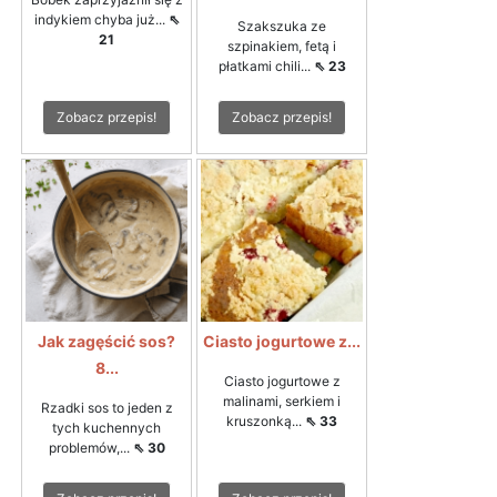
indykiem chyba już...
⇖
Szakszuka ze
21
szpinakiem, fetą i
płatkami chili...
⇖ 23
Zobacz przepis!
Zobacz przepis!
Jak zagęścić sos?
Ciasto jogurtowe z...
8...
Ciasto jogurtowe z
malinami, serkiem i
Rzadki sos to jeden z
kruszonką...
⇖ 33
tych kuchennych
problemów,...
⇖ 30