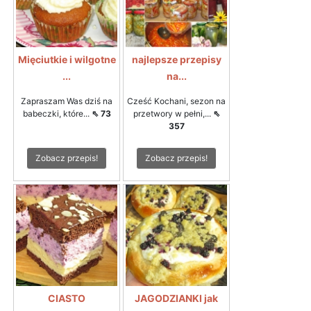
Mięciutkie i wilgotne
najlepsze przepisy
...
na...
Zapraszam Was dziś na
Cześć Kochani, sezon na
babeczki, które...
⇖ 73
przetwory w pełni,...
⇖
357
Zobacz przepis!
Zobacz przepis!
CIASTO
JAGODZIANKI jak