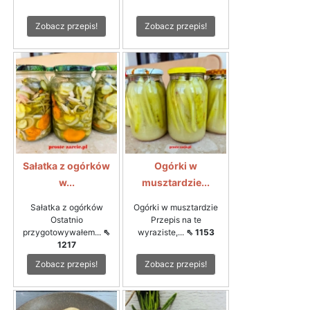
Zobacz przepis!
Zobacz przepis!
Sałatka z ogórków
Ogórki w
w...
musztardzie...
Sałatka z ogórków
Ogórki w musztardzie
Ostatnio
Przepis na te
przygotowywałem...
⇖
wyraziste,...
⇖ 1153
1217
Zobacz przepis!
Zobacz przepis!