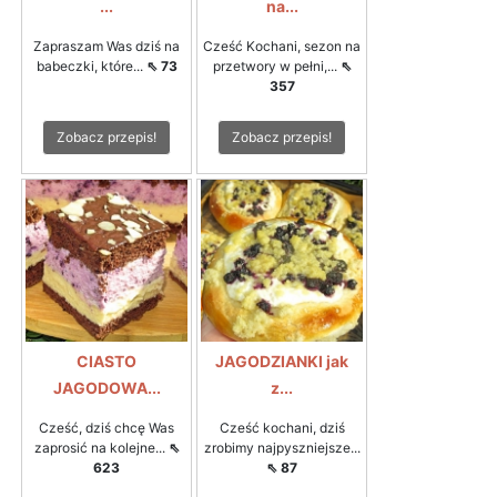
...
na...
Zapraszam Was dziś na
Cześć Kochani, sezon na
babeczki, które...
⇖ 73
przetwory w pełni,...
⇖
357
Zobacz przepis!
Zobacz przepis!
CIASTO
JAGODZIANKI jak
JAGODOWA...
z...
Cześć, dziś chcę Was
Cześć kochani, dziś
zaprosić na kolejne...
⇖
zrobimy najpyszniejsze...
623
⇖ 87