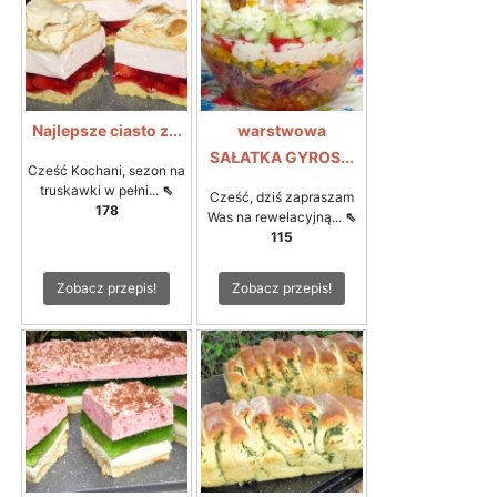
Najlepsze ciasto z...
warstwowa
SAŁATKA GYROS...
Cześć Kochani, sezon na
truskawki w pełni...
⇖
Cześć, dziś zapraszam
178
Was na rewelacyjną...
⇖
115
Zobacz przepis!
Zobacz przepis!