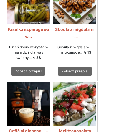
Fasolka szparagowa
Sboula z migdałami
w...
–...
Dzień dobry wszystkim
Sboula z migdałami –
mam dziś dla was
marokańskie...
⇖ 15
świetny...
⇖ 23
Zobacz przepis!
Zobacz przepis!
Caffè al ginseng –...
Melitzanosalata