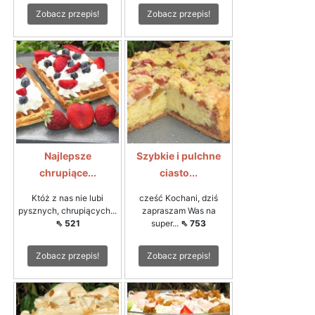
Zobacz przepis!
Zobacz przepis!
Najlepsze
Szybkie i pulchne
chrupiące...
ciasto...
Któż z nas nie lubi
cześć Kochani, dziś
pysznych, chrupiących...
zapraszam Was na
⇖ 521
super...
⇖ 753
Zobacz przepis!
Zobacz przepis!