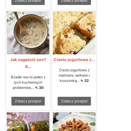
Zobacz przepis!
Zobacz przepis!
Jak zagęścić sos?
Ciasto jogurtowe z...
8...
Ciasto jogurtowe z
malinami, serkiem i
Rzadki sos to jeden z
kruszonką...
⇖ 32
tych kuchennych
problemów,...
⇖ 30
Zobacz przepis!
Zobacz przepis!