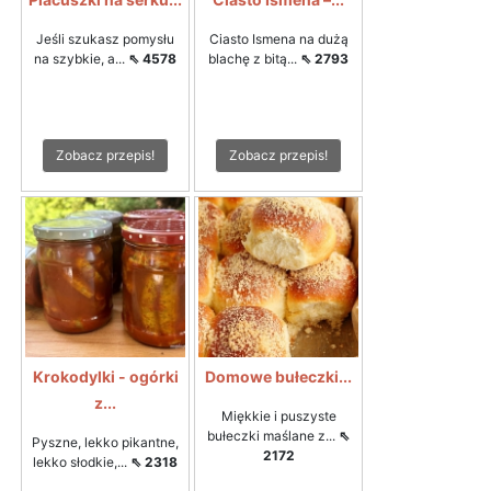
Jeśli szukasz pomysłu
Ciasto Ismena na dużą
na szybkie, a...
⇖ 4578
blachę z bitą...
⇖ 2793
Zobacz przepis!
Zobacz przepis!
Krokodylki - ogórki
Domowe bułeczki...
z...
Miękkie i puszyste
bułeczki maślane z...
⇖
Pyszne, lekko pikantne,
2172
lekko słodkie,...
⇖ 2318