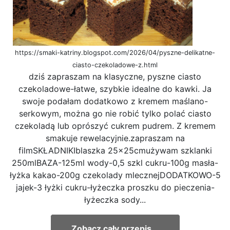
https://smaki-katriny.blogspot.com/2026/04/pyszne-delikatne-
ciasto-czekoladowe-z.html
dziś zapraszam na klasyczne, pyszne ciasto
czekoladowe-łatwe, szybkie idealne do kawki. Ja
swoje podałam dodatkowo z kremem maślano-
serkowym, można go nie robić tylko polać ciasto
czekoladą lub oprószyć cukrem pudrem. Z kremem
smakuje rewelacyjnie.zapraszam na
filmSKŁADNIKIblaszka 25x25cmużywam szklanki
250mlBAZA-125ml wody-0,5 szkl cukru-100g masła-
łyżka kakao-200g czekolady mlecznejDODATKOWO-5
jajek-3 łyżki cukru-łyżeczka proszku do pieczenia-
łyżeczka sody...
Zobacz cały przepis...