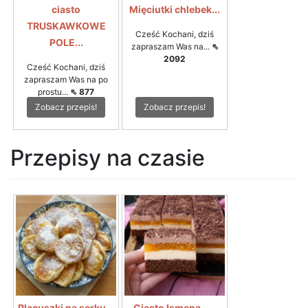
ciasto
Mięciutki chlebek...
TRUSKAWKOWE
Cześć Kochani, dziś
POLE...
zapraszam Was na...
⇖
2092
Cześć Kochani, dziś
zapraszam Was na po
prostu...
⇖ 877
Zobacz przepis!
Zobacz przepis!
Przepisy na czasie
Placuszki na serku...
Ciasto Ismena –...