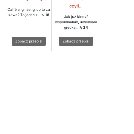
czyli...
Caffè al ginseng, co to za
kawa? To jeden z...
⇖ 18
Jak już kiedyś
wspominałam, uwielbiam
grecką...
⇖ 24
Zobacz przepis!
Zobacz przepis!