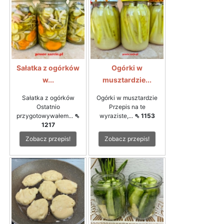
Sałatka z ogórków
Ogórki w
w...
musztardzie...
Sałatka z ogórków
Ogórki w musztardzie
Ostatnio
Przepis na te
przygotowywałem...
⇖
wyraziste,...
⇖ 1153
1217
Zobacz przepis!
Zobacz przepis!