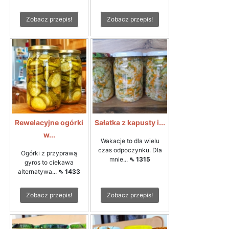
Zobacz przepis!
Zobacz przepis!
Rewelacyjne ogórki
Sałatka z kapusty i...
w...
Wakacje to dla wielu
czas odpoczynku. Dla
Ogórki z przyprawą
mnie...
⇖ 1315
gyros to ciekawa
alternatywa...
⇖ 1433
Zobacz przepis!
Zobacz przepis!