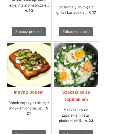
lepiej niż aromatyczne...
Doskonały do mięs z
⇖ 10
grilla i kanapek z...
⇖ 17
Zobacz przepis!
Zobacz przepis!
Indyk z Bobem
Szakszuka ze
szpinakiem
Bobek zaprzyjaźnił się z
indykiem chyba już...
⇖
Szakszuka ze
21
szpinakiem, fetą i
płatkami chili...
⇖ 23