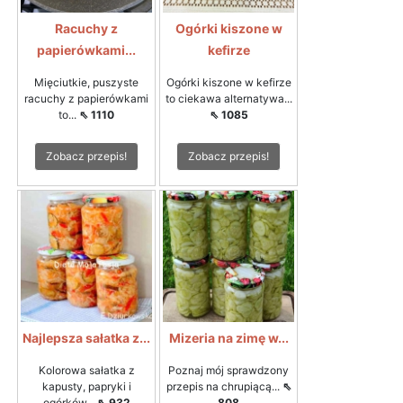
Racuchy z
Ogórki kiszone w
papierówkami...
kefirze
Mięciutkie, puszyste
Ogórki kiszone w kefirze
racuchy z papierówkami
to ciekawa alternatywa...
to...
⇖ 1110
⇖ 1085
Zobacz przepis!
Zobacz przepis!
Najlepsza sałatka z...
Mizeria na zimę w...
Kolorowa sałatka z
Poznaj mój sprawdzony
kapusty, papryki i
przepis na chrupiącą...
⇖
ogórków...
⇖ 932
808