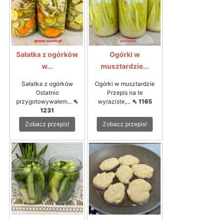
Sałatka z ogórków
Ogórki w
w...
musztardzie...
Sałatka z ogórków
Ogórki w musztardzie
Ostatnio
Przepis na te
przygotowywałem...
⇖
wyraziste,...
⇖ 1165
1231
Zobacz przepis!
Zobacz przepis!