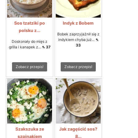
Sos tzatziki po
Indyk z Bobem
polsku z...
Bobek zaprzyjaźnił się z
indykiem chyba już...
⇖
Doskonały do mięs z
33
grilla i kanapek z...
⇖ 37
Zobacz przepis!
Zobacz przepis!
Szakszuka ze
Jak zagęścić sos?
szpinakiem
8...