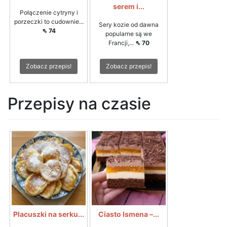
serem i...
Połączenie cytryny i
porzeczki to cudownie...
Sery kozie od dawna
⇖ 74
popularne są we
Francji,...
⇖ 70
Zobacz przepis!
Zobacz przepis!
Przepisy na czasie
Placuszki na serku...
Ciasto Ismena –...