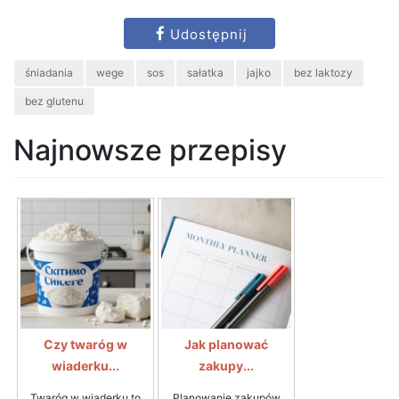
Udostępnij
śniadania
wege
sos
sałatka
jajko
bez laktozy
bez glutenu
Najnowsze przepisy
Czy twaróg w
Jak planować
wiaderku...
zakupy...
Twaróg w wiaderku to
Planowanie zakupów