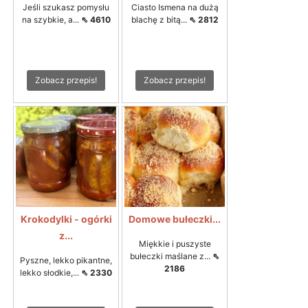
Jeśli szukasz pomysłu
Ciasto Ismena na dużą
na szybkie, a...
⇖ 4610
blachę z bitą...
⇖ 2812
Zobacz przepis!
Zobacz przepis!
Krokodylki - ogórki
Domowe bułeczki...
z...
Miękkie i puszyste
bułeczki maślane z...
⇖
Pyszne, lekko pikantne,
2186
lekko słodkie,...
⇖ 2330