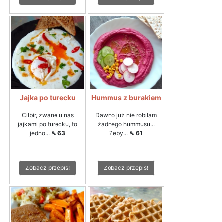
Jajka po turecku
Hummus z burakiem
Cilbir, zwane u nas
Dawno już nie robiłam
jajkami po turecku, to
żadnego hummusu...
jedno...
⇖ 63
Żeby...
⇖ 61
Zobacz przepis!
Zobacz przepis!