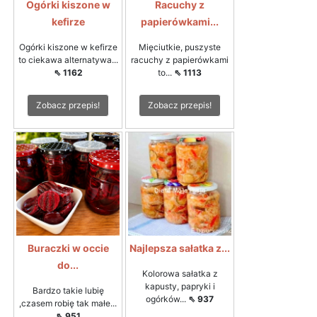
Ogórki kiszone w
Racuchy z
kefirze
papierówkami...
Ogórki kiszone w kefirze
Mięciutkie, puszyste
to ciekawa alternatywa...
racuchy z papierówkami
⇖ 1162
to...
⇖ 1113
Zobacz przepis!
Zobacz przepis!
Buraczki w occie
Najlepsza sałatka z...
do...
Kolorowa sałatka z
kapusty, papryki i
Bardzo takie lubię
ogórków...
⇖ 937
,czasem robię tak małe...
⇖ 951