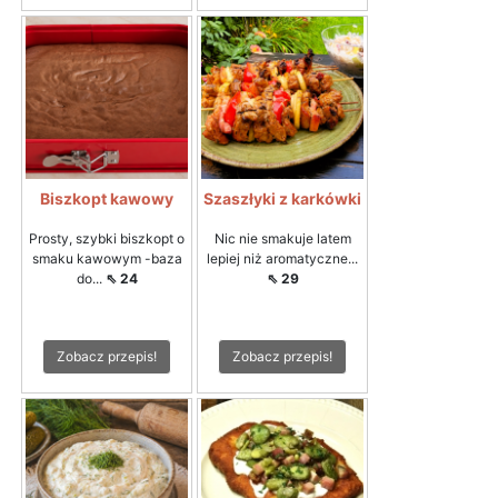
Biszkopt kawowy
Szaszłyki z karkówki
Prosty, szybki biszkopt o
Nic nie smakuje latem
smaku kawowym -baza
lepiej niż aromatyczne...
do...
⇖ 24
⇖ 29
Zobacz przepis!
Zobacz przepis!