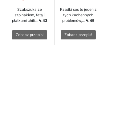
Szakszuka ze
Rzadki sos to jeden z
szpinakiem, fetą i
tych kuchennych
płatkami chili...
⇖ 43
problemów,...
⇖ 45
Zobacz przepis!
Zobacz przepis!