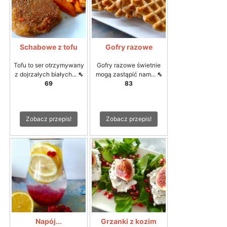
Schabowe z tofu
Gofry razowe
Tofu to ser otrzymywany
Gofry razowe świetnie
z dojrzałych białych...
⇖
mogą zastąpić nam...
⇖
69
83
Zobacz przepis!
Zobacz przepis!
Napój...
Grzanki z kozim