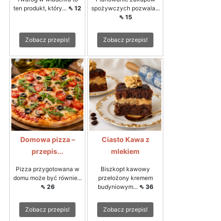
ten produkt, który...
⇖ 12
spożywczych pozwala...
⇖ 15
Zobacz przepis!
Zobacz przepis!
Domowa pizza –
Ciasto Kawa z
przepis...
mlekiem
Pizza przygotowana w
Biszkopt kawowy
domu może być równie...
przełożony kremem
⇖ 26
budyniowym...
⇖ 36
Zobacz przepis!
Zobacz przepis!