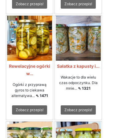
Zobacz przepis!
Zobacz przepis!
Rewelacyjne ogórki
Sałatka z kapusty i...
w...
Wakacje to dla wielu
czas odpoczynku. Dla
Ogórki z przyprawą
mnie...
⇖ 1321
gyros to ciekawa
alternatywa...
⇖ 1471
Zobacz przepis!
Zobacz przepis!