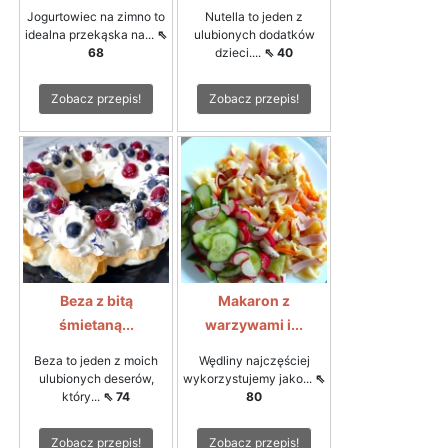
Jogurtowiec na zimno to
Nutella to jeden z
idealna przekąska na...
⇖
ulubionych dodatków
68
dzieci....
⇖ 40
Zobacz przepis!
Zobacz przepis!
Beza z bitą
Makaron z
śmietaną...
warzywami i...
Beza to jeden z moich
Wędliny najczęściej
ulubionych deserów,
wykorzystujemy jako...
⇖
który...
⇖ 74
80
Zobacz przepis!
Zobacz przepis!