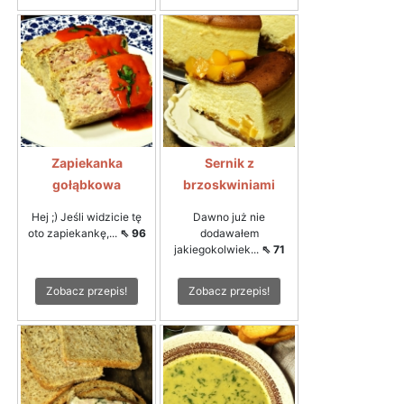
Zapiekanka
Sernik z
gołąbkowa
brzoskwiniami
Hej ;) Jeśli widzicie tę
Dawno już nie
oto zapiekankę,...
⇖ 96
dodawałem
jakiegokolwiek...
⇖ 71
Zobacz przepis!
Zobacz przepis!