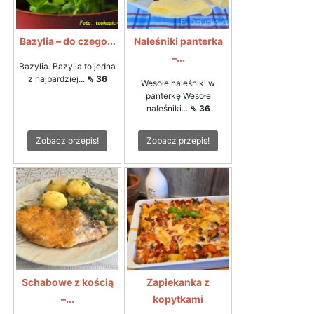
Bazylia – do czego...
Naleśniki panterka
–...
Bazylia. Bazylia to jedna
z najbardziej...
⇖ 36
Wesołe naleśniki w
panterkę Wesołe
naleśniki...
⇖ 36
Zobacz przepis!
Zobacz przepis!
Schabowe z kością
Zapiekanka z
–...
kopytkami