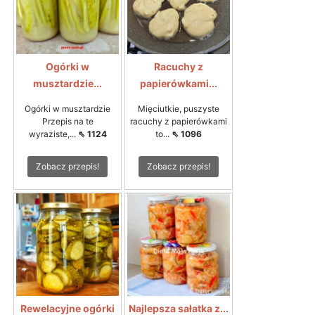
Ogórki w
Racuchy z
musztardzie...
papierówkami...
Ogórki w musztardzie
Mięciutkie, puszyste
Przepis na te
racuchy z papierówkami
wyraziste,...
⇖ 1124
to...
⇖ 1096
Zobacz przepis!
Zobacz przepis!
Rewelacyjne ogórki
Najlepsza sałatka z...