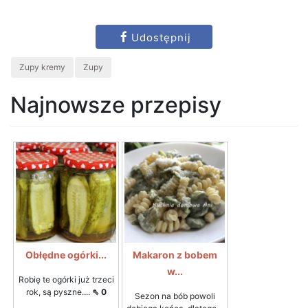
Udostępnij
Zupy kremy
Zupy
Najnowsze przepisy
Obłędne ogórki...
Makaron z bobem
w...
Robię te ogórki już trzeci
rok, są pyszne....
⇖ 0
Sezon na bób powoli