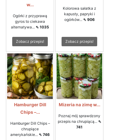
w...
Kolorowa sałatka z
kapusty, papryki i
Ogórki z przyprawą
ogórków...
⇖ 906
gyros to ciekawa
alternatywa...
⇖ 1035
Zobacz przepis!
Zobacz przepis!
Hamburger Dill
Mizeria na zimę w...
Chips –...
Poznaj mój sprawdzony
przepis na chrupiącą...
⇖
Hamburger Dill Chips –
741
chrupiące
amerykańskie...
⇖ 746