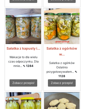
Sałatka z kapusty i...
Sałatka z ogórków
w...
Wakacje to dla wielu
czas odpoczynku. Dla
Sałatka z ogórków
mnie...
⇖ 1284
Ostatnio
przygotowywałem...
⇖
1128
Zobacz przepis!
Zobacz przepis!