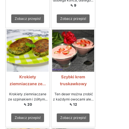
dobiega końca, dlatego...
⇖ 9
Zobacz przepis!
Zobacz przepis!
Krokiety
Szybki krem
ziemniaczane ze...
truskawkowy
Krokiety ziemniaczane
Ten deser można zrobić
ze szpinakiem i żółtym...
z każdymi owocami ale...
⇖ 20
⇖ 12
Zobacz przepis!
Zobacz przepis!