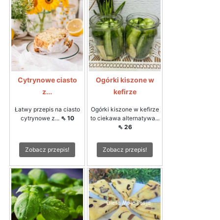
Cytrynowe ciasto
Ogórki kiszone w
z...
kefirze
Łatwy przepis na ciasto
Ogórki kiszone w kefirze
cytrynowe z...
⇖ 10
to ciekawa alternatywa...
⇖ 26
Zobacz przepis!
Zobacz przepis!