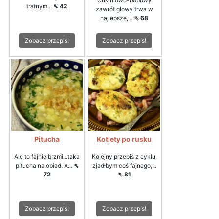
Cukiniowo-bobowy
trafnym...
⇖ 42
zawrót głowy trwa w
najlepsze,...
⇖ 68
Zobacz przepis!
Zobacz przepis!
Pitucha
Kotlety po rusku
Ale to fajnie brzmi...taka
Kolejny przepis z cyklu,
pitucha na obiad. A...
⇖
zjadłbym coś fajnego,...
72
⇖ 81
Zobacz przepis!
Zobacz przepis!