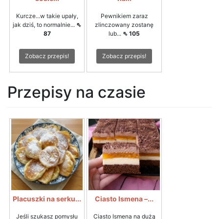
Kurcze...w takie upały,
Pewnikiem zaraz
jak dziś, to normalnie...
⇖
zlinczowany zostanę
87
lub...
⇖ 105
Zobacz przepis!
Zobacz przepis!
Przepisy na czasie
Placuszki na serku...
Ciasto Ismena –...
Jeśli szukasz pomysłu
Ciasto Ismena na dużą