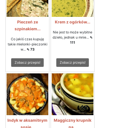
Pieczeń ze
Krem z ogórków...
szpinakiem...
Nie jest to może wybitne
dzieło, jednak u mnie...
⇖
Co jakiś czas kupuję
111
takie mielonki-pieczonki
w...
⇖ 73
Zobacz przepis!
Zobacz przepis!
Indyk w aksamitnym
Maggiczny krupnik
sosie...
na...