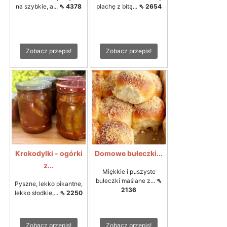
na szybkie, a...
⇖ 4378
blachę z bitą...
⇖ 2654
Zobacz przepis!
Zobacz przepis!
Krokodylki - ogórki
Domowe bułeczki...
z...
Miękkie i puszyste
bułeczki maślane z...
⇖
Pyszne, lekko pikantne,
2136
lekko słodkie,...
⇖ 2250
Zobacz przepis!
Zobacz przepis!