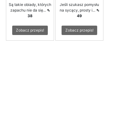
Są takie obiady, których
Jeśli szukasz pomysłu
zapachu nie da się...
⇖
na sycący, prosty i...
⇖
38
49
Zobacz przepis!
Zobacz przepis!