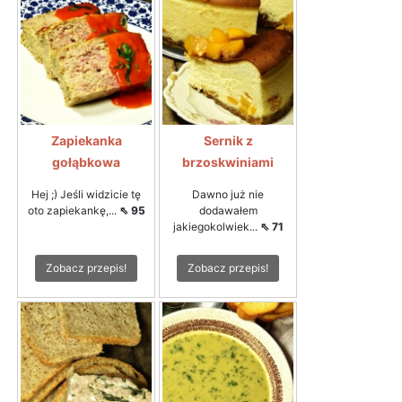
Zapiekanka
Sernik z
gołąbkowa
brzoskwiniami
Hej ;) Jeśli widzicie tę
Dawno już nie
oto zapiekankę,...
⇖ 95
dodawałem
jakiegokolwiek...
⇖ 71
Zobacz przepis!
Zobacz przepis!