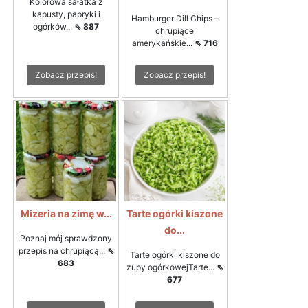
Kolorowa sałatka z
kapusty, papryki i
Hamburger Dill Chips –
ogórków...
⇖ 887
chrupiące
amerykańskie...
⇖ 716
Zobacz przepis!
Zobacz przepis!
Mizeria na zimę w...
Tarte ogórki kiszone
do...
Poznaj mój sprawdzony
przepis na chrupiącą...
⇖
Tarte ogórki kiszone do
683
zupy ogórkowejTarte...
⇖
677