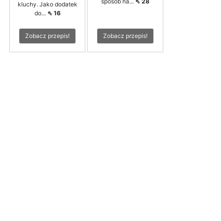
sposób na...
⇖ 28
kluchy. Jako dodatek
do...
⇖ 16
Zobacz przepis!
Zobacz przepis!