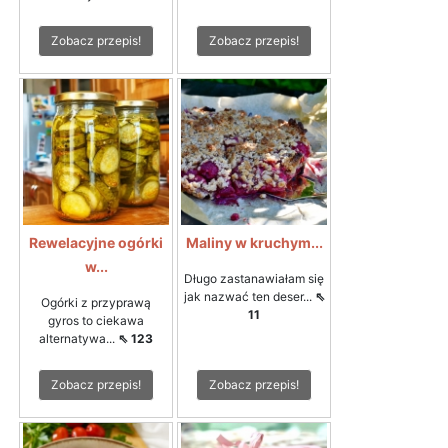
Zobacz przepis!
Zobacz przepis!
Rewelacyjne ogórki
Maliny w kruchym...
w...
Długo zastanawiałam się
jak nazwać ten deser...
⇖
Ogórki z przyprawą
11
gyros to ciekawa
alternatywa...
⇖ 123
Zobacz przepis!
Zobacz przepis!