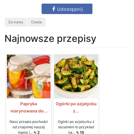
Udostępnij
Do kawy
Ciasta
Najnowsze przepisy
Papryka
Ogórki po azjatycku
marynowana do...
z...
Nasz przepis pochodzi
Ogórki po azjatycku z
od znajomej naszej
sezamem to przykład
mamy i...
⇖ 2
na...
⇖ 10