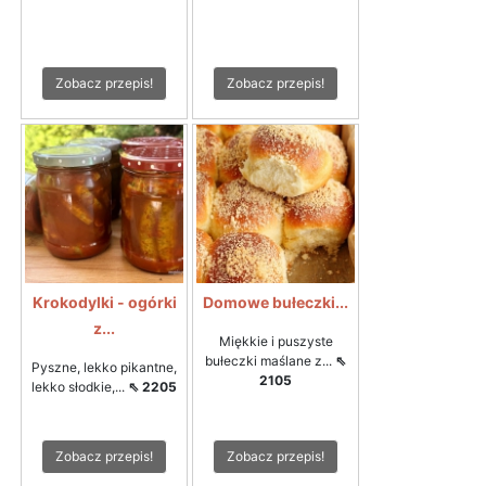
Zobacz przepis!
Zobacz przepis!
Krokodylki - ogórki
Domowe bułeczki...
z...
Miękkie i puszyste
bułeczki maślane z...
⇖
Pyszne, lekko pikantne,
2105
lekko słodkie,...
⇖ 2205
Zobacz przepis!
Zobacz przepis!