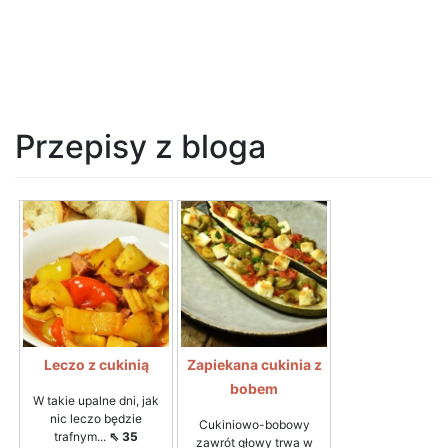
Przepisy z bloga
Leczo z cukinią
Zapiekana cukinia z
bobem
W takie upalne dni, jak
nic leczo będzie
Cukiniowo-bobowy
trafnym...
⇖ 35
zawrót głowy trwa w