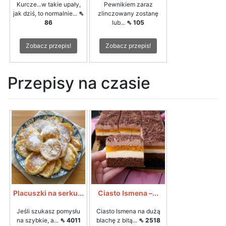
Kurcze...w takie upały,
Pewnikiem zaraz
jak dziś, to normalnie...
⇖
zlinczowany zostanę
86
lub...
⇖ 105
Zobacz przepis!
Zobacz przepis!
Przepisy na czasie
Placuszki na serku...
Ciasto Ismena –...
Jeśli szukasz pomysłu
Ciasto Ismena na dużą
na szybkie, a...
⇖ 4011
blachę z bitą...
⇖ 2518