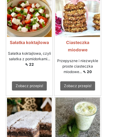
Sałatka koktajlowa
Ciasteczka
miodowe
Sałatka koktajlowa, czyli
sałatka z pomidorkami...
Przepyszne i niezwykle
⇖ 22
proste ciasteczka
miodowe...
⇖ 20
Zobacz przepis!
Zobacz przepis!