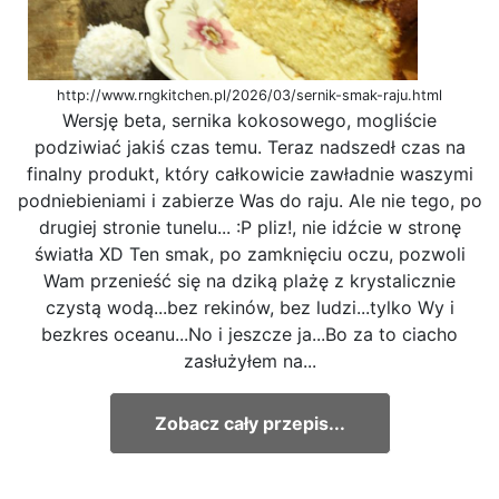
http://www.rngkitchen.pl/2026/03/sernik-smak-raju.html
Wersję beta, sernika kokosowego, mogliście
podziwiać jakiś czas temu. Teraz nadszedł czas na
finalny produkt, który całkowicie zawładnie waszymi
podniebieniami i zabierze Was do raju. Ale nie tego, po
drugiej stronie tunelu... :P pliz!, nie idźcie w stronę
światła XD Ten smak, po zamknięciu oczu, pozwoli
Wam przenieść się na dziką plażę z krystalicznie
czystą wodą...bez rekinów, bez ludzi...tylko Wy i
bezkres oceanu...No i jeszcze ja...Bo za to ciacho
zasłużyłem na...
Zobacz cały przepis...