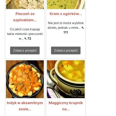
Pieczeń ze
Krem z ogórków...
szpinakiem...
Nie jest to może wybitne
dzieło, jednak u mnie...
⇖
Co jakiś czas kupuję
111
takie mielonki-pieczonki
w...
⇖ 72
Zobacz przepis!
Zobacz przepis!
Indyk w aksamitnym
Maggiczny krupnik
sosie...
na...