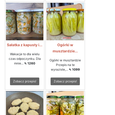
Sałatka z kapusty i...
Ogórki w
musztardzie...
Wakacje to dla wielu
czas odpoczynku. Dla
Ogórki w musztardzie
mnie...
⇖ 1260
Przepis na te
wyraziste,...
⇖ 1099
Zobacz przepis!
Zobacz przepis!