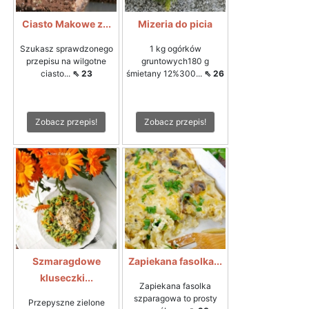
Ciasto Makowe z...
Mizeria do picia
Szukasz sprawdzonego
1 kg ogórków
przepisu na wilgotne
gruntowych180 g
ciasto...
⇖ 23
śmietany 12%300...
⇖ 26
Zobacz przepis!
Zobacz przepis!
Szmaragdowe
Zapiekana fasolka...
kluseczki...
Zapiekana fasolka
szparagowa to prosty
Przepyszne zielone