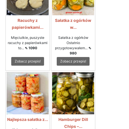
Racuchy z
Sałatka z ogórków
papierówkami...
w...
Mięciutkie, puszyste
Sałatka z ogórków
racuchy z papierówkami
Ostatnio
to...
⇖ 1090
przygotowywałem...
⇖
980
Zobacz przepis!
Zobacz przepis!
Najlepsza sałatka z...
Hamburger Dill
Chips –...