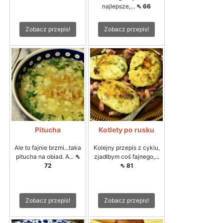
najlepsze,...
⇖ 66
Zobacz przepis!
Zobacz przepis!
Pitucha
Kotlety po rusku
Ale to fajnie brzmi...taka
Kolejny przepis z cyklu,
pitucha na obiad. A...
⇖
zjadłbym coś fajnego,...
72
⇖ 81
Zobacz przepis!
Zobacz przepis!