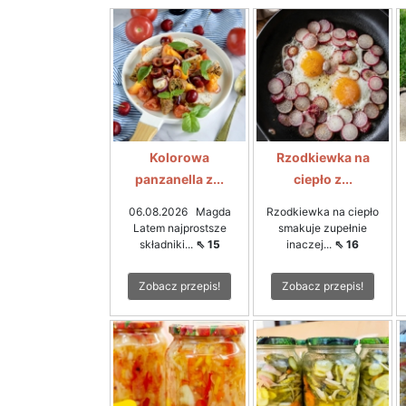
Kolorowa
Rzodkiewka na
panzanella z...
ciepło z...
06.08.2026 Magda
Rzodkiewka na ciepło
Latem najprostsze
smakuje zupełnie
składniki...
⇖ 15
inaczej...
⇖ 16
Zobacz przepis!
Zobacz przepis!