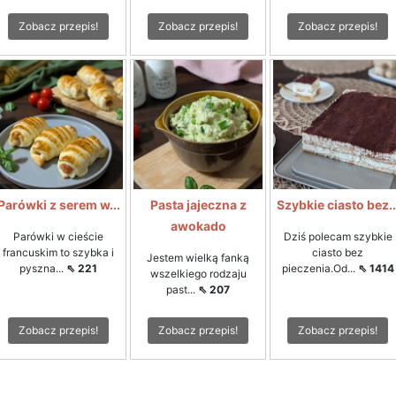
Zobacz przepis!
Zobacz przepis!
Zobacz przepis!
Parówki z serem w...
Pasta jajeczna z
Szybkie ciasto bez..
awokado
Parówki w cieście
Dziś polecam szybkie
francuskim to szybka i
ciasto bez
Jestem wielką fanką
pyszna...
⇖ 221
pieczenia.Od...
⇖ 1414
wszelkiego rodzaju
past...
⇖ 207
Zobacz przepis!
Zobacz przepis!
Zobacz przepis!