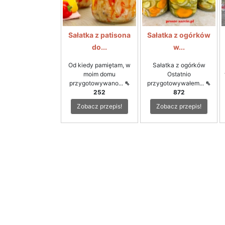
Sałatka z patisona
Sałatka z ogórków
do...
w...
Od kiedy pamiętam, w
Sałatka z ogórków
moim domu
Ostatnio
przygotowywano...
⇖
przygotowywałem...
⇖
252
872
Zobacz przepis!
Zobacz przepis!