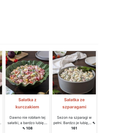
Sałatka z
Sałatka ze
kurczakiem
szparagami
Dawno nie robiłam tej
Sezon na szparagi w
.
sałatki, a bardzo lubię....
pełni. Bardzo je lubię,...
⇖
⇖ 108
161