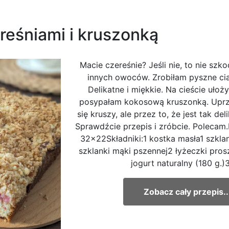
reśniami i kruszonką
Macie czereśnie? Jeśli nie, to nie szk
innych owoców. Zrobiłam pyszne ci
Delikatne i miękkie. Na cieście ułoż
posypałam kokosową kruszonką. Uprz
się kruszy, ale przez to, że jest tak deli
Sprawdźcie przepis i zróbcie. Polecam
32x22Składniki:1 kostka masła1 szkla
szklanki mąki pszennej2 łyżeczki pros
jogurt naturalny (180 g.)3
Zobacz cały przepis..