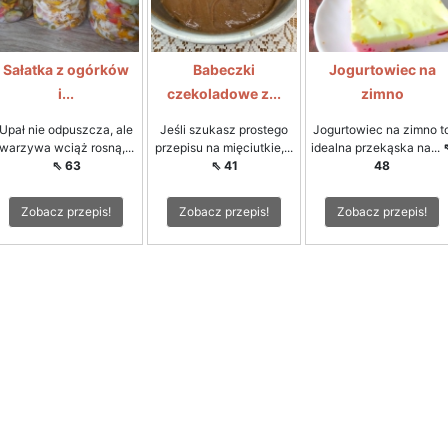
Sałatka z ogórków
Babeczki
Jogurtowiec na
i...
czekoladowe z...
zimno
Upał nie odpuszcza, ale
Jeśli szukasz prostego
Jogurtowiec na zimno t
warzywa wciąż rosną,...
przepisu na mięciutkie,...
idealna przekąska na...
⇖ 63
⇖ 41
48
Zobacz przepis!
Zobacz przepis!
Zobacz przepis!