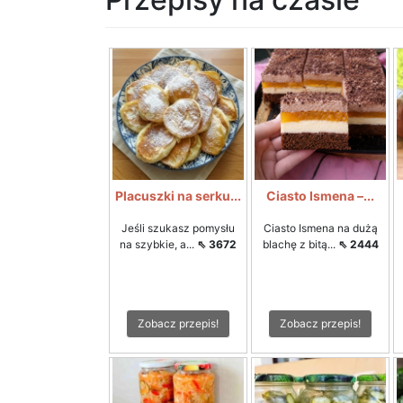
Placuszki na serku...
Ciasto Ismena –...
Jeśli szukasz pomysłu
Ciasto Ismena na dużą
na szybkie, a...
⇖ 3672
blachę z bitą...
⇖ 2444
Zobacz przepis!
Zobacz przepis!