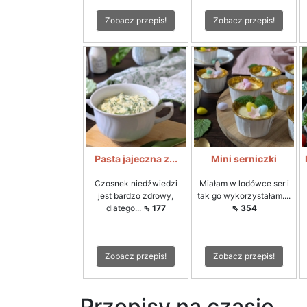
Zobacz przepis!
Zobacz przepis!
Pasta jajeczna z...
Mini serniczki
Czosnek niedźwiedzi
Miałam w lodówce ser i
jest bardzo zdrowy,
tak go wykorzystałam....
dlatego...
⇖ 177
⇖ 354
Zobacz przepis!
Zobacz przepis!
Przepisy na czasie