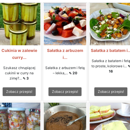
Cukinia w zalewie
Sałatka z arbuzem
Sałatka z batatem i..
curry...
i...
Sałatka z batatem i fet
to proste, kolorowe i...
Szukasz chrupiącej
Sałatka z arbuzem i fetą
16
cukinii w curry na
– lekka,...
⇖ 20
zimę?...
⇖ 3
Zobacz przepis!
Zobacz przepis!
Zobacz przepis!