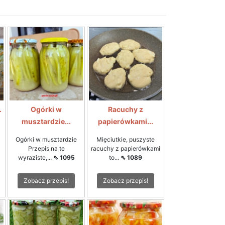
.
Ogórki w
Racuchy z
musztardzie...
papierówkami...
Ogórki w musztardzie
Mięciutkie, puszyste
Przepis na te
racuchy z papierówkami
wyraziste,...
⇖ 1095
to...
⇖ 1089
Zobacz przepis!
Zobacz przepis!