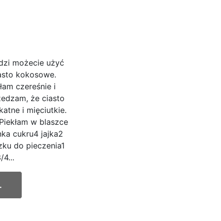
odzi możecie użyć
asto kokosowe.
yłam czereśnie i
edzam, że ciasto
katne i mięciutkie.
.Piekłam w blaszce
nka cukru4 jajka2
zku do pieczenia1
/4...
.