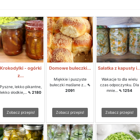
Krokodylki - ogórki
Domowe bułeczki...
Sałatka z kapusty i..
z...
Miękkie i puszyste
Wakacje to dla wielu
bułeczki maślane z...
⇖
czas odpoczynku. Dla
Pyszne, lekko pikantne,
2091
mnie...
⇖ 1254
lekko słodkie,...
⇖ 2180
Zobacz przepis!
Zobacz przepis!
Zobacz przepis!