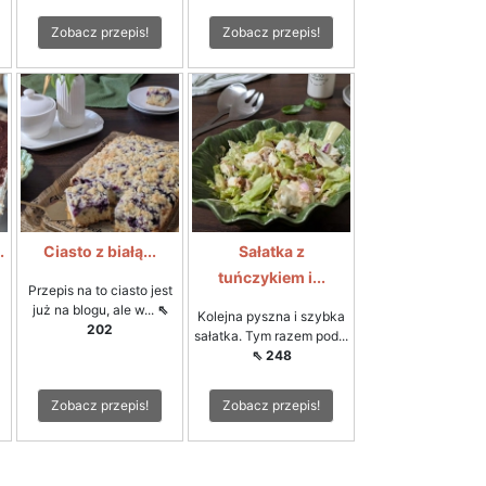
Zobacz przepis!
Zobacz przepis!
.
Ciasto z białą...
Sałatka z
tuńczykiem i...
Przepis na to ciasto jest
już na blogu, ale w...
⇖
Kolejna pyszna i szybka
202
sałatka. Tym razem pod...
⇖ 248
Zobacz przepis!
Zobacz przepis!