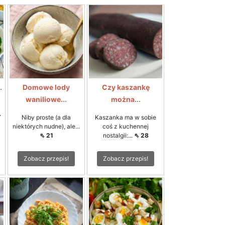
.
Domowe lody
Czy kaszankę
waniliowe...
można...
ą
⇖
Niby proste (a dla
Kaszanka ma w sobie
niektórych nudne), ale...
coś z kuchennej
⇖ 21
nostalgii:...
⇖ 28
Zobacz przepis!
Zobacz przepis!