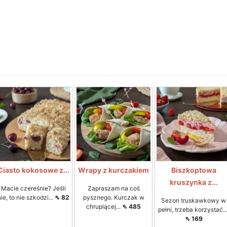
Ciasto kokosowe z...
Wrapy z kurczakiem
Biszkoptowa
kruszynka z...
Macie czereśnie? Jeśli
Zapraszam na coś
nie, to nie szkodzi...
⇖ 82
pysznego. Kurczak w
Sezon truskawkowy w
chrupiącej...
⇖ 485
pełni, trzeba korzystać...
⇖ 169