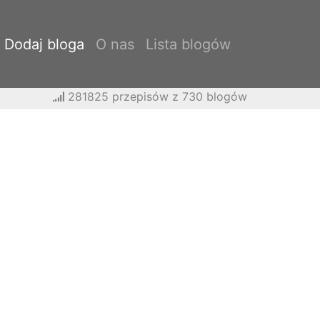
Dodaj bloga
O nas
Lista blogów
281825 przepisów z 730 blogów