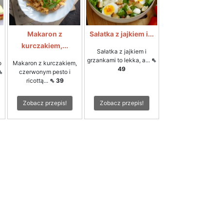
Makaron z
Sałatka z jajkiem i...
kurczakiem,...
Sałatka z jajkiem i
grzankami to lekka, a...
⇖
o
Makaron z kurczakiem,
49
⇖
czerwonym pesto i
ricottą...
⇖ 39
Zobacz przepis!
Zobacz przepis!