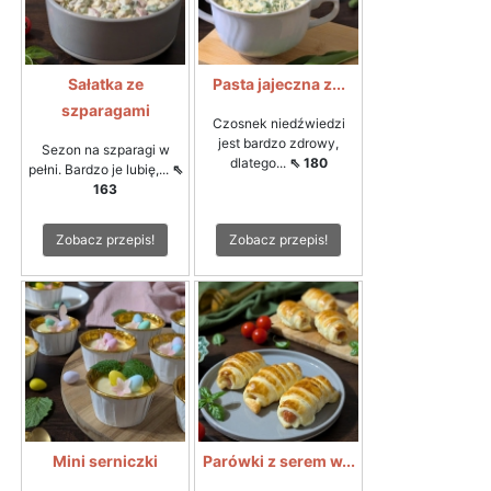
Sałatka ze
Pasta jajeczna z...
szparagami
Czosnek niedźwiedzi
jest bardzo zdrowy,
Sezon na szparagi w
dlatego...
⇖ 180
pełni. Bardzo je lubię,...
⇖
163
Zobacz przepis!
Zobacz przepis!
Mini serniczki
Parówki z serem w...