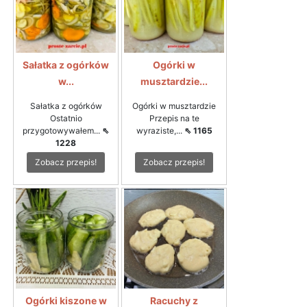
Sałatka z ogórków
Ogórki w
w...
musztardzie...
Sałatka z ogórków
Ogórki w musztardzie
Ostatnio
Przepis na te
przygotowywałem...
⇖
wyraziste,...
⇖ 1165
1228
Zobacz przepis!
Zobacz przepis!
Ogórki kiszone w
Racuchy z