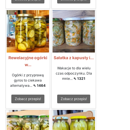
Rewelacyjne ogórki
Sałatka z kapusty i...
w...
Wakacje to dla wielu
czas odpoczynku. Dla
Ogórki z przyprawą
mnie...
⇖ 1321
gyros to ciekawa
alternatywa...
⇖ 1464
Zobacz przepis!
Zobacz przepis!