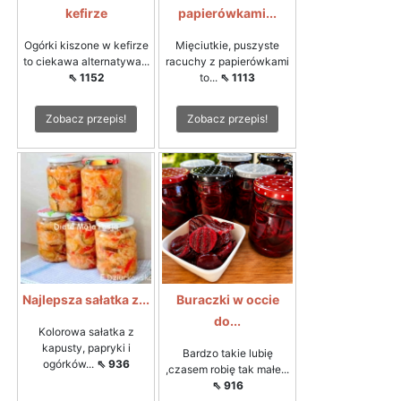
kefirze
papierówkami...
Ogórki kiszone w kefirze
Mięciutkie, puszyste
to ciekawa alternatywa...
racuchy z papierówkami
⇖ 1152
to...
⇖ 1113
Zobacz przepis!
Zobacz przepis!
Najlepsza sałatka z...
Buraczki w occie
do...
Kolorowa sałatka z
kapusty, papryki i
Bardzo takie lubię
ogórków...
⇖ 936
,czasem robię tak małe...
⇖ 916