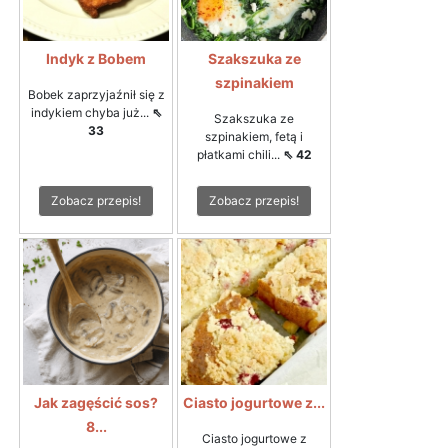
Indyk z Bobem
Szakszuka ze
szpinakiem
Bobek zaprzyjaźnił się z
indykiem chyba już...
⇖
Szakszuka ze
33
szpinakiem, fetą i
płatkami chili...
⇖ 42
Zobacz przepis!
Zobacz przepis!
Jak zagęścić sos?
Ciasto jogurtowe z...
8...
Ciasto jogurtowe z