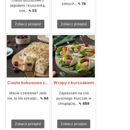
Ciasto drożdżowe z
których...
⇖ 78
jagodami i kruszonką,
coś...
⇖ 55
Zobacz przepis!
Zobacz przepis!
Ciasto kokosowe z...
Wrapy z kurczakiem
Macie czereśnie? Jeśli
Zapraszam na coś
nie, to nie szkodzi...
⇖ 84
pysznego. Kurczak w
chrupiącej...
⇖ 489
Zobacz przepis!
Zobacz przepis!