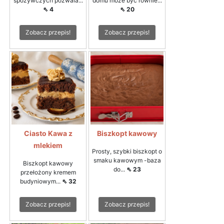
spożywczych pozwala...
domu może być równie...
⇖ 4
⇖ 20
Zobacz przepis!
Zobacz przepis!
Ciasto Kawa z
Biszkopt kawowy
mlekiem
Prosty, szybki biszkopt o
smaku kawowym -baza
Biszkopt kawowy
do...
⇖ 23
przełożony kremem
budyniowym...
⇖ 32
Zobacz przepis!
Zobacz przepis!