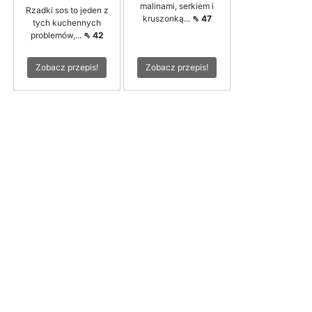
malinami, serkiem i
Rzadki sos to jeden z
kruszonką...
⇖ 47
tych kuchennych
problemów,...
⇖ 42
Zobacz przepis!
Zobacz przepis!