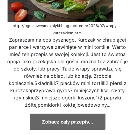
http://agusiowesmakolyki.blogspot.com/2026/07/wrapy-z-
kurczakiem.html
Zapraszam na coś pysznego. Kurczak w chrupiącej
panierce i warzywa zawinięte w mini tortille. Warto
mieć ten przepis w swojej kolekcji. Jest to świetna
opcja jako przekąska dla gości, można też zabrać je
do szkoły, lub pracy. Takie wrapy sprawdzą się
również na obiad, lub kolację. Zróbcie
koniecznie.Składniki:7 placków mini tortilli2 piersi z
kurczakaprzyprawa gyros7 mniejszych liści sałaty
rzymskiej3 mniejsze ogórki kiszone1/2 papryki
żółtejpomidorki koktajlowedowolny...
Zobacz cały przepis...