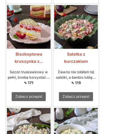
Biszkoptowa
Sałatka z
kruszynka z...
kurczakiem
Sezon truskawkowy w
Dawno nie robiłam tej
pełni, trzeba korzystać....
sałatki, a bardzo lubię....
⇖ 171
⇖ 115
Zobacz przepis!
Zobacz przepis!