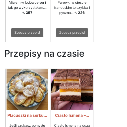
Miałam w lodówce ser i
Parówki w cieście
tak go wykorzystałam....
francuskim to szybka i
⇖ 357
pyszna...
⇖ 226
Zobacz przepis!
Zobacz przepis!
Przepisy na czasie
Placuszki na serku...
Ciasto Ismena –...
Jeśli szukasz pomysłu
Ciasto Ismena na dużą