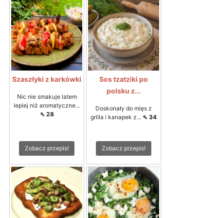
Szaszłyki z karkówki
Sos tzatziki po
polsku z...
Nic nie smakuje latem
lepiej niż aromatyczne...
Doskonały do mięs z
⇖ 28
grilla i kanapek z...
⇖ 34
Zobacz przepis!
Zobacz przepis!