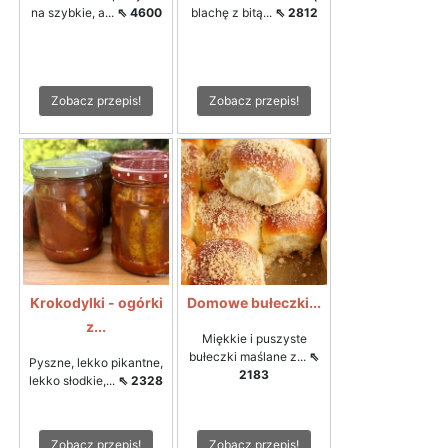
na szybkie, a...
⇖ 4600
blachę z bitą...
⇖ 2812
Zobacz przepis!
Zobacz przepis!
Krokodylki - ogórki
Domowe bułeczki...
z...
Miękkie i puszyste
bułeczki maślane z...
⇖
Pyszne, lekko pikantne,
2183
lekko słodkie,...
⇖ 2328
Zobacz przepis!
Zobacz przepis!