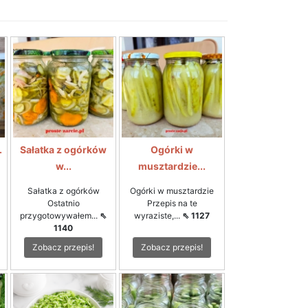
.
Sałatka z ogórków
Ogórki w
w...
musztardzie...
Sałatka z ogórków
Ogórki w musztardzie
Ostatnio
Przepis na te
przygotowywałem...
⇖
wyraziste,...
⇖ 1127
1140
Zobacz przepis!
Zobacz przepis!