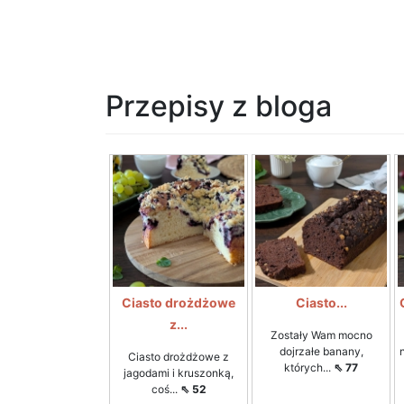
Przepisy z bloga
Ciasto drożdżowe
Ciasto...
z...
Zostały Wam mocno
dojrzałe banany,
Ciasto drożdżowe z
których...
⇖ 77
jagodami i kruszonką,
coś...
⇖ 52