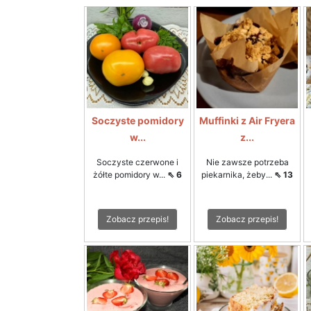
Soczyste pomidory
Muffinki z Air Fryera
w...
z...
Soczyste czerwone i
Nie zawsze potrzeba
żółte pomidory w...
⇖ 6
piekarnika, żeby...
⇖ 13
Zobacz przepis!
Zobacz przepis!