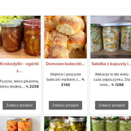
Krokodylki - ogórki
Domowe bułeczki...
Sałatka z kapusty i..
z...
Miękkie i puszyste
Wakacje to dla wielu
bułeczki maślane z...
⇖
czas odpoczynku. Dla
Pyszne, lekko pikantne,
2140
mnie...
⇖ 1288
lekko słodkie,...
⇖ 2258
Zobacz przepis!
Zobacz przepis!
Zobacz przepis!