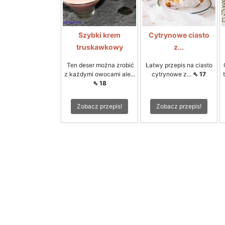
Szybki krem
Cytrynowe ciasto
truskawkowy
z...
Ten deser można zrobić
Łatwy przepis na ciasto
z każdymi owocami ale...
cytrynowe z...
⇖ 17
⇖ 18
Zobacz przepis!
Zobacz przepis!