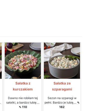
Sałatka z
Sałatka ze
kurczakiem
szparagami
Dawno nie robiłam tej
Sezon na szparagi w
.
sałatki, a bardzo lubię....
pełni. Bardzo je lubię,...
⇖
⇖ 110
162