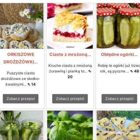
ORKISZOWE
Ciasto z mrożoną...
Obłędne ogórki...
DROŻDŻÓWKI...
Kruche ciasto z mrożoną
Robię te ogórki już trzec
żurawiną i pianką to...
⇖
rok, są pyszne....
⇖ 48
Puszyste ciasto
20
drożdżowe ze słodko-
kwaśnymi...
⇖ 14
Zobacz przepis!
Zobacz przepis!
Zobacz przepis!