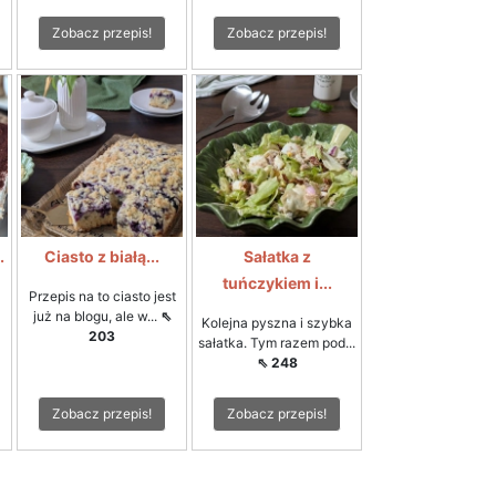
Zobacz przepis!
Zobacz przepis!
.
Ciasto z białą...
Sałatka z
tuńczykiem i...
Przepis na to ciasto jest
już na blogu, ale w...
⇖
Kolejna pyszna i szybka
203
sałatka. Tym razem pod...
⇖ 248
Zobacz przepis!
Zobacz przepis!