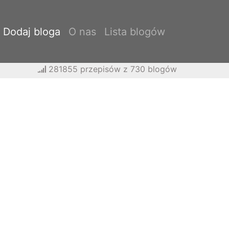
Dodaj bloga
O nas
Lista blogów
281855 przepisów z 730 blogów