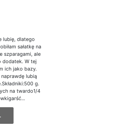
 lubię, dlatego
obiłam sałatkę na
ze szparagami, ale
o dodatek. W tej
m ich jako bazy.
y naprawdę lubią
Składniki:500 g.
ych na twardo1/4
wkigarść...
.