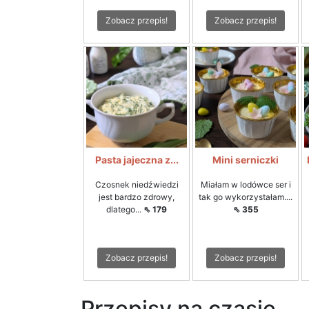
Zobacz przepis!
Zobacz przepis!
Pasta jajeczna z...
Mini serniczki
Czosnek niedźwiedzi
Miałam w lodówce ser i
jest bardzo zdrowy,
tak go wykorzystałam....
dlatego...
⇖ 179
⇖ 355
Zobacz przepis!
Zobacz przepis!
Przepisy na czasie