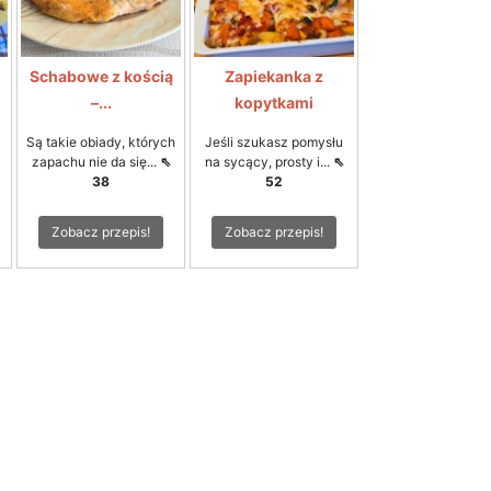
Schabowe z kością
Zapiekanka z
–...
kopytkami
Są takie obiady, których
Jeśli szukasz pomysłu
zapachu nie da się...
⇖
na sycący, prosty i...
⇖
38
52
Zobacz przepis!
Zobacz przepis!