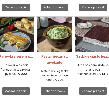
Zobacz przepis!
Zobacz przepis!
Zobacz przepis!
Parówki z serem w...
Pasta jajeczna z
Szybkie ciasto bez..
awokado
Parówki w cieście
Dziś polecam szybkie
francuskim to szybka i
ciasto bez
Jestem wielką fanką
pyszna...
⇖ 222
pieczenia.Od...
⇖ 1417
wszelkiego rodzaju
past...
⇖ 208
Zobacz przepis!
Zobacz przepis!
Zobacz przepis!