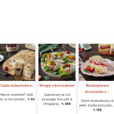
Ciasto kokosowe z...
Wrapy z kurczakiem
Biszkoptowa
kruszynka z...
Macie czereśnie? Jeśli
Zapraszam na coś
nie, to nie szkodzi...
⇖ 83
pysznego. Kurczak w
Sezon truskawkowy w
chrupiącej...
⇖ 486
pełni, trzeba korzystać...
⇖ 169