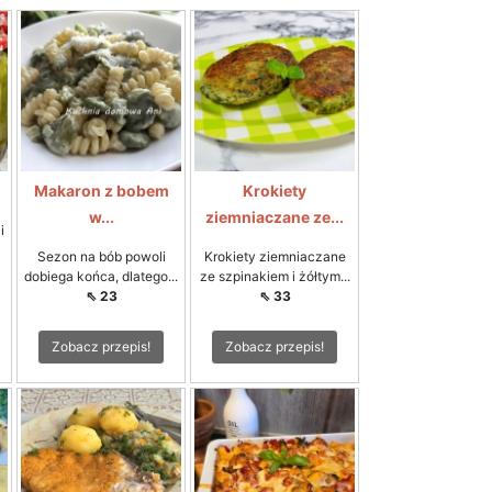
Makaron z bobem
Krokiety
w...
ziemniaczane ze...
i
Sezon na bób powoli
Krokiety ziemniaczane
dobiega końca, dlatego...
ze szpinakiem i żółtym...
⇖ 23
⇖ 33
Zobacz przepis!
Zobacz przepis!