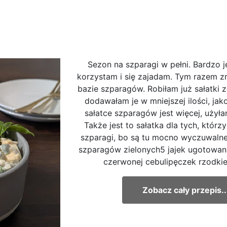
Sezon na szparagi w pełni. Bardzo je
korzystam i się zajadam. Tym razem zr
bazie szparagów. Robiłam już sałatki 
dodawałam je w mniejszej ilości, jak
sałatce szparagów jest więcej, użyła
Także jest to sałatka dla tych, którz
szparagi, bo są tu mocno wyczuwalne.
szparagów zielonych5 jajek ugotowan
czerwonej cebulipęczek rzodkie
Zobacz cały przepis..