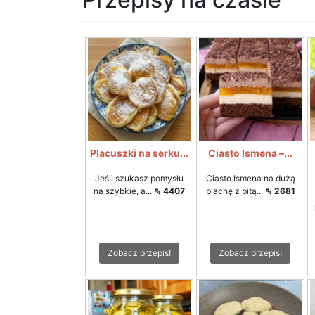
Placuszki na serku...
Ciasto Ismena –...
Jeśli szukasz pomysłu
Ciasto Ismena na dużą
na szybkie, a...
⇖ 4407
blachę z bitą...
⇖ 2681
Zobacz przepis!
Zobacz przepis!