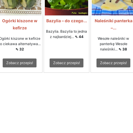
Ogórki kiszone w
Bazylia – do czego...
Naleśniki panterka
kefirze
–...
Bazylia. Bazylia to jedna
z najbardziej...
⇖ 44
Ogórki kiszone w kefirze
Wesołe naleśniki w
to ciekawa alternatywa...
panterkę Wesołe
⇖ 32
naleśniki...
⇖ 38
Zobacz przepis!
Zobacz przepis!
Zobacz przepis!