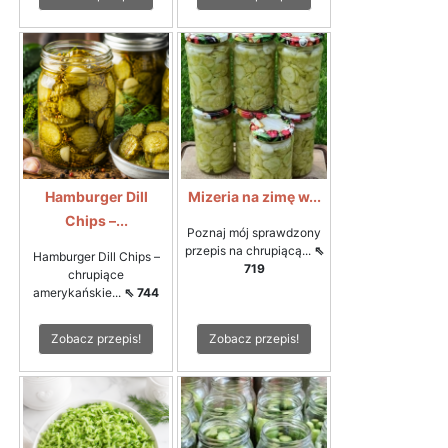
Hamburger Dill
Mizeria na zimę w...
Chips –...
Poznaj mój sprawdzony
przepis na chrupiącą...
⇖
Hamburger Dill Chips –
719
chrupiące
amerykańskie...
⇖ 744
Zobacz przepis!
Zobacz przepis!