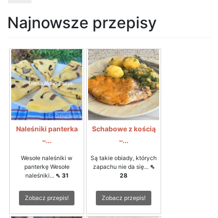
Najnowsze przepisy
Naleśniki panterka
Schabowe z kością
–...
–...
Wesołe naleśniki w
Są takie obiady, których
panterkę Wesołe
zapachu nie da się...
⇖
naleśniki...
⇖ 31
28
Zobacz przepis!
Zobacz przepis!