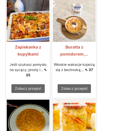
Zapiekanka z
Buratta z
kopytkami
pomidorem,...
Jeśli szukasz pomysłu
Włoskie wakacje kojarzą
na sycący, prosty i...
⇖
się z beztroską,...
⇖ 37
35
Zobacz przepis!
Zobacz przepis!