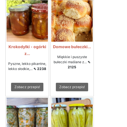
Krokodylki - ogórki
Domowe bułeczki...
z...
Miękkie i puszyste
bułeczki maślane z...
⇖
Pyszne, lekko pikantne,
2125
lekko słodkie,...
⇖ 2238
Zobacz przepis!
Zobacz przepis!