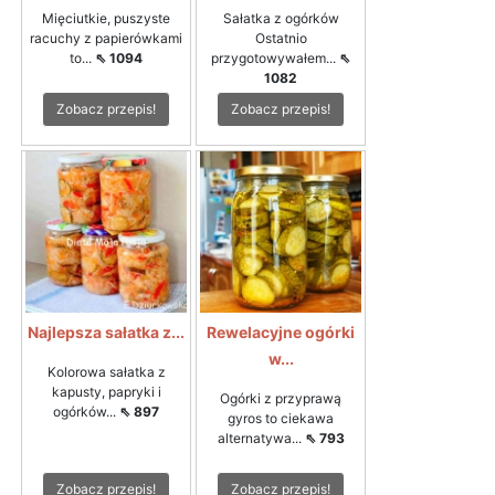
Mięciutkie, puszyste
Sałatka z ogórków
racuchy z papierówkami
Ostatnio
to...
⇖ 1094
przygotowywałem...
⇖
1082
Zobacz przepis!
Zobacz przepis!
Najlepsza sałatka z...
Rewelacyjne ogórki
w...
Kolorowa sałatka z
kapusty, papryki i
Ogórki z przyprawą
ogórków...
⇖ 897
gyros to ciekawa
alternatywa...
⇖ 793
Zobacz przepis!
Zobacz przepis!