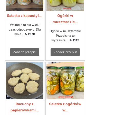
Sałatka z kapusty i...
Ogórki w
musztardzie...
Wakacje to dla wielu
czas odpoczynku. Dla
Ogórki w musztardzie
mnie...
⇖ 1278
Przepis na te
wyraziste,...
⇖ 1115
Zobacz przepis!
Zobacz przepis!
Racuchy z
Sałatka z ogórków
papierówkami...
w...