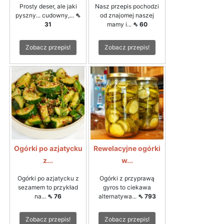
Prosty deser, ale jaki
Nasz przepis pochodzi
pyszny... cudowny,...
⇖
od znajomej naszej
31
mamy i...
⇖ 60
Zobacz przepis!
Zobacz przepis!
Ogórki po azjatycku
Rewelacyjne ogórki
z...
w...
Ogórki po azjatycku z
Ogórki z przyprawą
sezamem to przykład
gyros to ciekawa
na...
⇖ 76
alternatywa...
⇖ 793
Zobacz przepis!
Zobacz przepis!