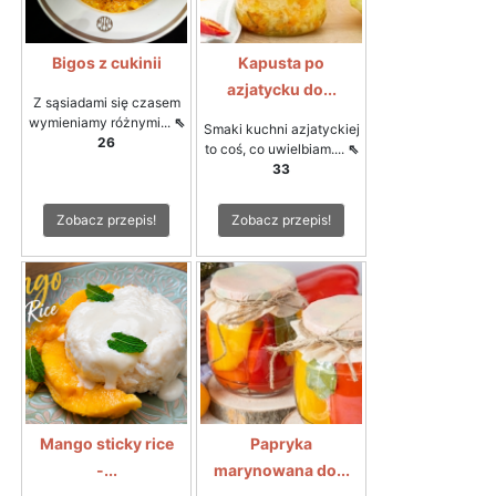
Bigos z cukinii
Kapusta po
azjatycku do...
Z sąsiadami się czasem
wymieniamy różnymi...
⇖
Smaki kuchni azjatyckiej
26
to coś, co uwielbiam....
⇖
33
Zobacz przepis!
Zobacz przepis!
Mango sticky rice
Papryka
-...
marynowana do...