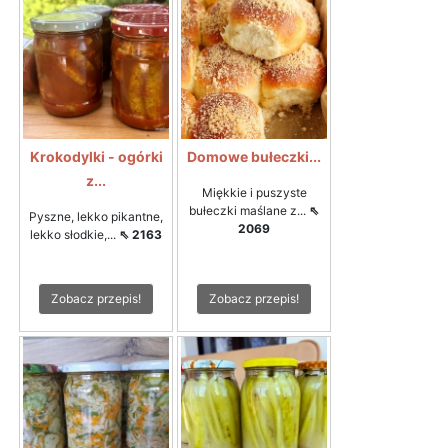
Krokodylki - ogórki
Domowe bułeczki...
z...
Miękkie i puszyste
bułeczki maślane z...
⇖
Pyszne, lekko pikantne,
2069
lekko słodkie,...
⇖ 2163
Zobacz przepis!
Zobacz przepis!