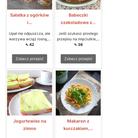
Sałatka z ogórków
Babeczki
i...
czekoladowe z...
Upał nie odpuszcza, ale
Jeśli szukasz prostego
warzywa wciąż rosną,...
przepisu na mięciutkie,...
⇖ 42
⇖ 36
Zobacz przepis!
Zobacz przepis!
Jogurtowiec na
Makaron z
zimno
kurczakiem,...