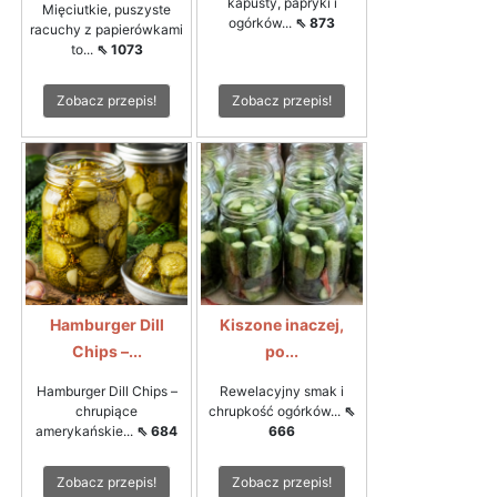
kapusty, papryki i
Mięciutkie, puszyste
ogórków...
⇖ 873
racuchy z papierówkami
to...
⇖ 1073
Zobacz przepis!
Zobacz przepis!
Hamburger Dill
Kiszone inaczej,
Chips –...
po...
Hamburger Dill Chips –
Rewelacyjny smak i
chrupiące
chrupkość ogórków...
⇖
amerykańskie...
⇖ 684
666
Zobacz przepis!
Zobacz przepis!