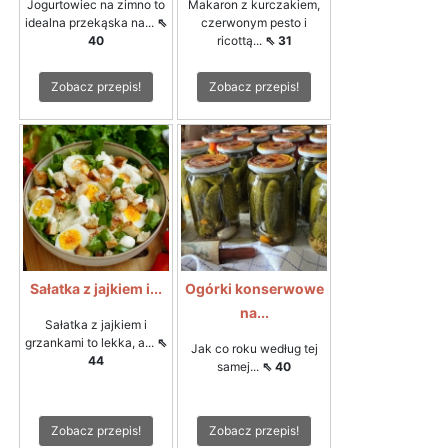
Jogurtowiec na zimno to
Makaron z kurczakiem,
idealna przekąska na...
⇖
czerwonym pesto i
40
ricottą...
⇖ 31
Zobacz przepis!
Zobacz przepis!
Sałatka z jajkiem i...
Ogórki konserwowe
na...
Sałatka z jajkiem i
grzankami to lekka, a...
⇖
Jak co roku według tej
44
samej...
⇖ 40
Zobacz przepis!
Zobacz przepis!