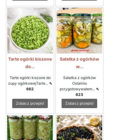
Tarte ogórki kiszone
Sałatka z ogórków
do...
w...
Tarte ogórki kiszone do
Sałatka z ogórków
zupy ogórkowejTarte...
⇖
Ostatnio
662
przygotowywałem...
⇖
623
Zobacz przepis!
Zobacz przepis!