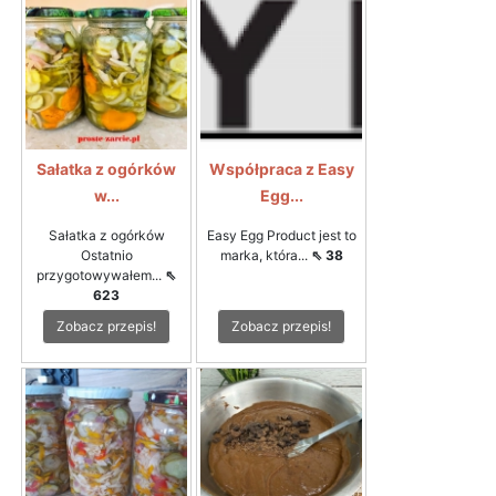
Sałatka z ogórków
Współpraca z Easy
w...
Egg...
Sałatka z ogórków
Easy Egg Product jest to
Ostatnio
marka, która...
⇖ 38
przygotowywałem...
⇖
623
Zobacz przepis!
Zobacz przepis!