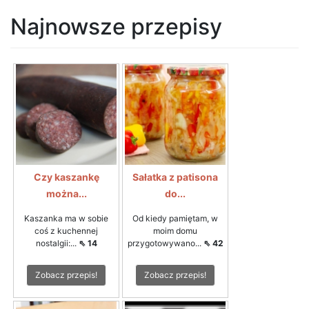
Najnowsze przepisy
Czy kaszankę
Sałatka z patisona
można...
do...
Kaszanka ma w sobie
Od kiedy pamiętam, w
coś z kuchennej
moim domu
nostalgii:...
⇖ 14
przygotowywano...
⇖ 42
Zobacz przepis!
Zobacz przepis!