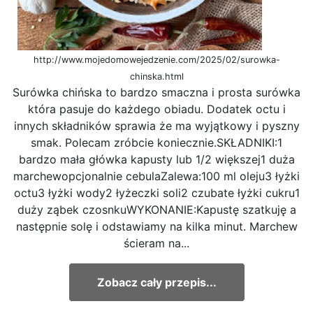
http://www.mojedomowejedzenie.com/2025/02/surowka-
chinska.html
Surówka chińska to bardzo smaczna i prosta surówka
która pasuje do każdego obiadu. Dodatek octu i
innych składników sprawia że ma wyjątkowy i pyszny
smak. Polecam zróbcie koniecznie.SKŁADNIKI:1
bardzo mała główka kapusty lub 1/2 większej1 duża
marchewopcjonalnie cebulaZalewa:100 ml oleju3 łyżki
octu3 łyżki wody2 łyżeczki soli2 czubate łyżki cukru1
duży ząbek czosnkuWYKONANIE:Kapustę szatkuję a
następnie solę i odstawiamy na kilka minut. Marchew
ścieram na...
Zobacz cały przepis...