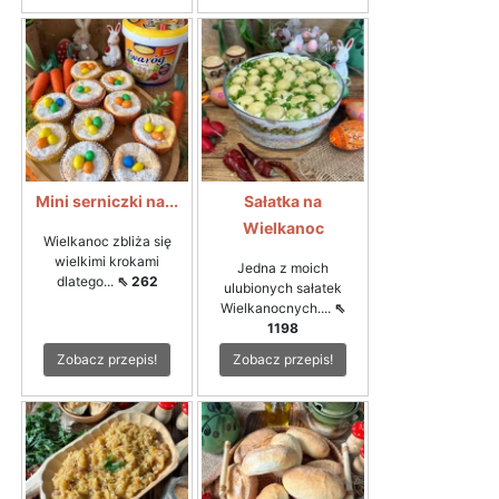
Mini serniczki na...
Sałatka na
Wielkanoc
Wielkanoc zbliża się
wielkimi krokami
Jedna z moich
dlatego...
⇖ 262
ulubionych sałatek
Wielkanocnych....
⇖
1198
Zobacz przepis!
Zobacz przepis!