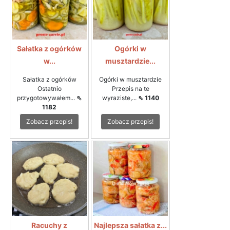
Sałatka z ogórków
Ogórki w
w...
musztardzie...
Sałatka z ogórków
Ogórki w musztardzie
Ostatnio
Przepis na te
przygotowywałem...
⇖
wyraziste,...
⇖ 1140
1182
Zobacz przepis!
Zobacz przepis!
Racuchy z
Najlepsza sałatka z...