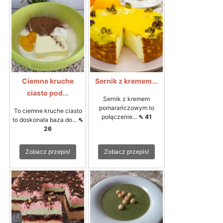
Ciemne kruche
Sernik z kremem...
ciasto pod...
Sernik z kremem
pomarańczowym to
To ciemne kruche ciasto
połączenie...
⇖ 41
to doskonała baza do...
⇖
26
Zobacz przepis!
Zobacz przepis!