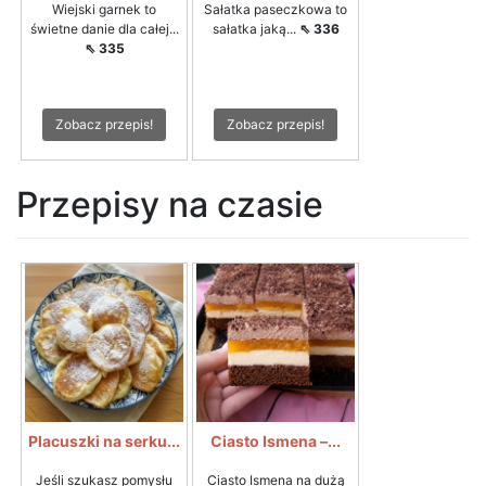
Wiejski garnek to
Sałatka paseczkowa to
świetne danie dla całej...
sałatka jaką...
⇖ 336
⇖ 335
Zobacz przepis!
Zobacz przepis!
Przepisy na czasie
Placuszki na serku...
Ciasto Ismena –...
Jeśli szukasz pomysłu
Ciasto Ismena na dużą