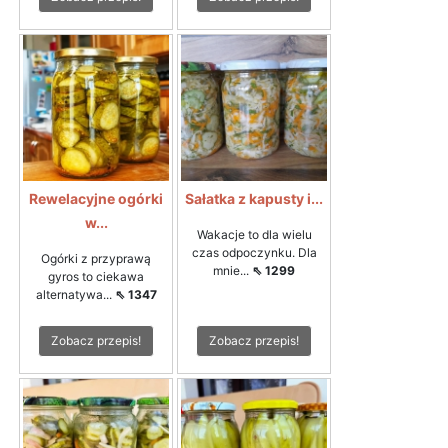
Rewelacyjne ogórki
Sałatka z kapusty i...
w...
Wakacje to dla wielu
czas odpoczynku. Dla
Ogórki z przyprawą
mnie...
⇖ 1299
gyros to ciekawa
alternatywa...
⇖ 1347
Zobacz przepis!
Zobacz przepis!