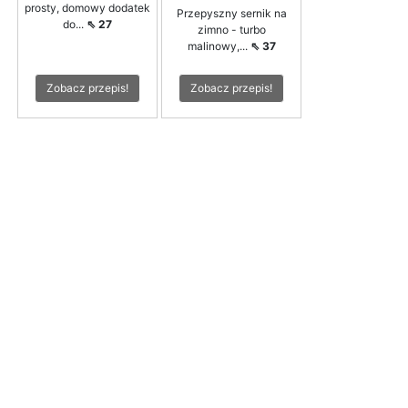
prosty, domowy dodatek
Przepyszny sernik na
do...
⇖ 27
zimno - turbo
malinowy,...
⇖ 37
Zobacz przepis!
Zobacz przepis!