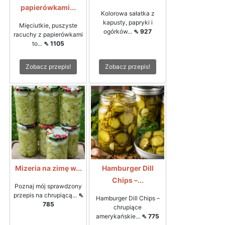
papierówkami...
Kolorowa sałatka z
kapusty, papryki i
Mięciutkie, puszyste
ogórków...
⇖ 927
racuchy z papierówkami
to...
⇖ 1105
Zobacz przepis!
Zobacz przepis!
Mizeria na zimę w...
Hamburger Dill
Chips –...
Poznaj mój sprawdzony
przepis na chrupiącą...
⇖
Hamburger Dill Chips –
785
chrupiące
amerykańskie...
⇖ 775