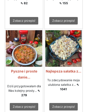
⇖ 82
⇖ 155
Zobacz przepis!
Zobacz przepis!
Pyszne i proste
Najlepsza sałatka z...
danie...
To zdecydowanie moja
ulubiona sałatka z...
⇖
Dziś przygotowałam dla
1041
Was kolejny prosty...
⇖
279
Zobacz przepis!
Zobacz przepis!