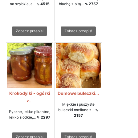
na szybkie, a...
⇖ 4515
blachę z bitą...
⇖ 2757
Zobacz przepis!
Zobacz przepis!
Krokodylki - ogórki
Domowe bułeczki...
z...
Miękkie i puszyste
bułeczki maślane z...
⇖
Pyszne, lekko pikantne,
2157
lekko słodkie,...
⇖ 2297
Zobacz przepis!
Zobacz przepis!