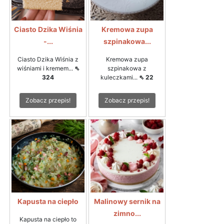
Ciasto Dzika Wiśnia
Kremowa zupa
-...
szpinakowa...
Ciasto Dzika Wiśnia z
Kremowa zupa
wiśniami i kremem...
⇖
szpinakowa z
324
kuleczkami...
⇖ 22
Zobacz przepis!
Zobacz przepis!
Kapusta na ciepło
Malinowy sernik na
zimno...
Kapusta na ciepło to