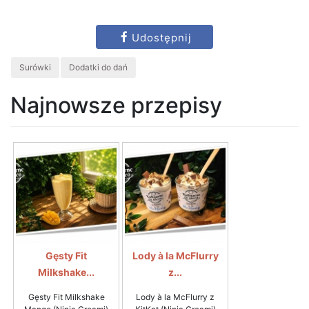
Udostępnij
Surówki
Dodatki do dań
Najnowsze przepisy
Gęsty Fit
Lody à la McFlurry
Milkshake...
z...
Gęsty Fit Milkshake
Lody à la McFlurry z