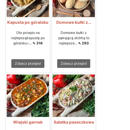
Kapusta po góralsku
Domowe bułki z...
Oto przepis na
Domowe bułki z
najlepsząkapustę po
pękającą skórką to
góralsku–...
⇖ 316
najlepsze...
⇖ 293
Zobacz przepis!
Zobacz przepis!
Wiejski garnek
Sałatka paseczkowa