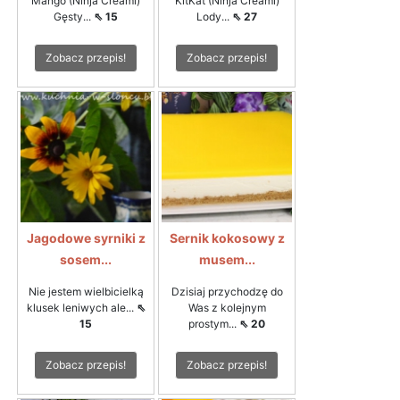
Mango (Ninja Creami)
KitKat (Ninja Creami)
Gęsty...
⇖ 15
Lody...
⇖ 27
Zobacz przepis!
Zobacz przepis!
Jagodowe syrniki z
Sernik kokosowy z
sosem...
musem...
Nie jestem wielbicielką
Dzisiaj przychodzę do
klusek leniwych ale...
⇖
Was z kolejnym
15
prostym...
⇖ 20
Zobacz przepis!
Zobacz przepis!