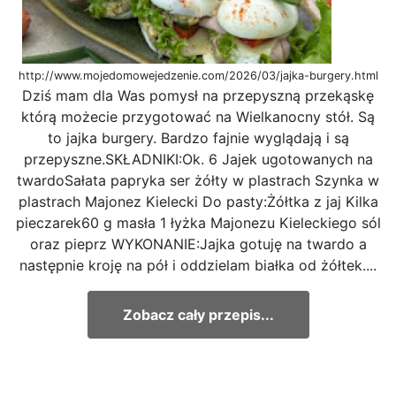
http://www.mojedomowejedzenie.com/2026/03/jajka-burgery.html
Dziś mam dla Was pomysł na przepyszną przekąskę
którą możecie przygotować na Wielkanocny stół. Są
to jajka burgery. Bardzo fajnie wyglądają i są
przepyszne.SKŁADNIKI:Ok. 6 Jajek ugotowanych na
twardoSałata papryka ser żółty w plastrach Szynka w
plastrach Majonez Kielecki Do pasty:Żółtka z jaj Kilka
pieczarek60 g masła 1 łyżka Majonezu Kieleckiego sól
oraz pieprz WYKONANIE:Jajka gotuję na twardo a
następnie kroję na pół i oddzielam białka od żółtek....
Zobacz cały przepis...