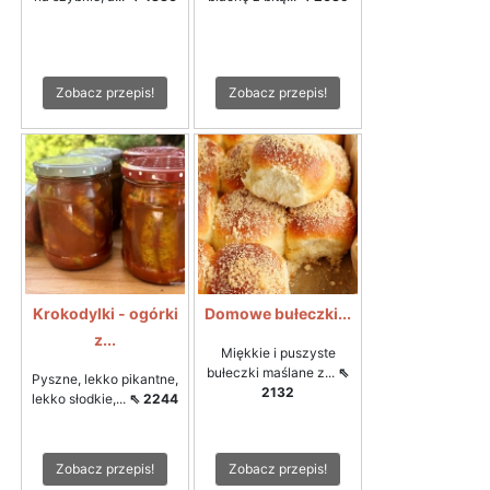
Zobacz przepis!
Zobacz przepis!
Krokodylki - ogórki
Domowe bułeczki...
z...
Miękkie i puszyste
bułeczki maślane z...
⇖
Pyszne, lekko pikantne,
2132
lekko słodkie,...
⇖ 2244
Zobacz przepis!
Zobacz przepis!