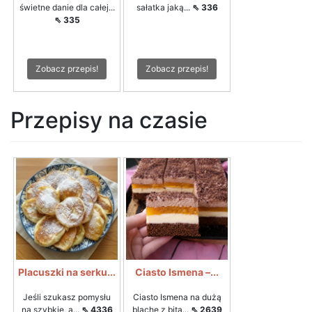
świetne danie dla całej...
sałatka jaką...
⇖ 336
⇖ 335
Zobacz przepis!
Zobacz przepis!
Przepisy na czasie
Placuszki na serku...
Ciasto Ismena –...
Jeśli szukasz pomysłu
Ciasto Ismena na dużą
na szybkie, a...
⇖ 4336
blachę z bitą...
⇖ 2639