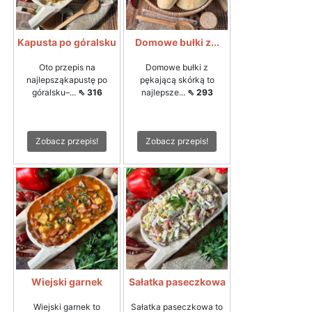
Kapusta po góralsku
Domowe bułki z...
Oto przepis na
Domowe bułki z
najlepsząkapustę po
pękającą skórką to
góralsku–...
⇖ 316
najlepsze...
⇖ 293
Zobacz przepis!
Zobacz przepis!
Wiejski garnek
Sałatka paseczkowa
Wiejski garnek to
Sałatka paseczkowa to