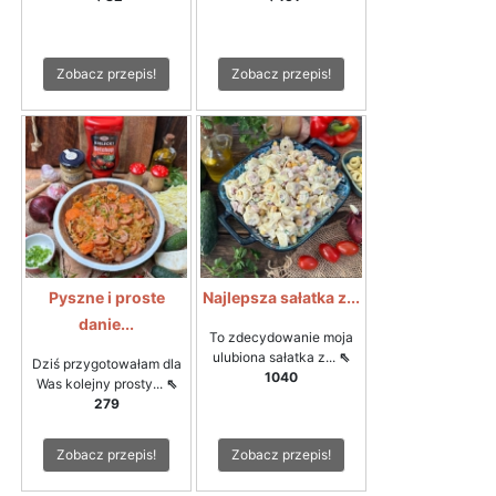
Zobacz przepis!
Zobacz przepis!
Pyszne i proste
Najlepsza sałatka z...
danie...
To zdecydowanie moja
ulubiona sałatka z...
⇖
Dziś przygotowałam dla
1040
Was kolejny prosty...
⇖
279
Zobacz przepis!
Zobacz przepis!