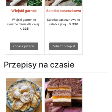
Wiejski garnek
Sałatka paseczkowa
Wiejski garnek to
Sałatka paseczkowa to
świetne danie dla całej...
sałatka jaką...
⇖ 336
⇖ 335
Zobacz przepis!
Zobacz przepis!
Przepisy na czasie