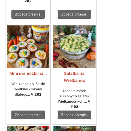
282
Zobacz przepis!
Zobacz przepis!
Mini serniczki na...
Sałatka na
Wielkanoc
Wielkanoc zbliża się
wielkimi krokami
Jedna z moich
dlatego...
⇖ 262
ulubionych sałatek
Wielkanocnych....
⇖
1198
Zobacz przepis!
Zobacz przepis!