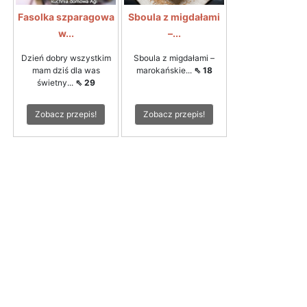
Fasolka szparagowa
Sboula z migdałami
w...
–...
Dzień dobry wszystkim
Sboula z migdałami –
mam dziś dla was
marokańskie...
⇖ 18
świetny...
⇖ 29
Zobacz przepis!
Zobacz przepis!