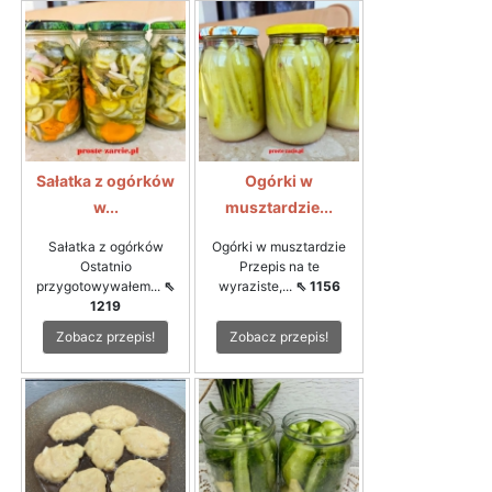
Sałatka z ogórków
Ogórki w
w...
musztardzie...
Sałatka z ogórków
Ogórki w musztardzie
Ostatnio
Przepis na te
przygotowywałem...
⇖
wyraziste,...
⇖ 1156
1219
Zobacz przepis!
Zobacz przepis!