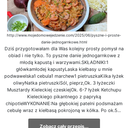
http://www.mojedomowejedzenie.com/2025/06/pyszne-i-proste-
danie-jednogarnkowe.html
Dziś przygotowałam dla Was kolejny prosty pomysł na
obiad i nie tylko. To pyszne danie jednogarnkowe z
młodą kapustą i warzywami.SKŁADNIKI:1
główkamłodej kapustyLaska kiełbasy u mnie
podwawelska1 cebula1 marchew1 pietruszkaKilka łyżek
oliwyNatka pietruszkiSól, pieprz,Ok. 3 łyżeczki
Musztardy Kieleckiej czeskiejOk. 6-7 łyżek Ketchupu
Kieleckiego pikantnego z papryką
chipotleWYKONANIE:Na głębokiej patelni podsmażam
cebulę wraz z kiełbasą pokrojoną w kółka. Po ok.5...
Zobacz cały przepis...