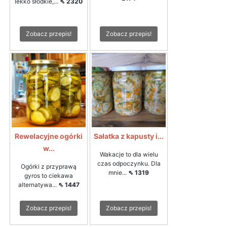
lekko słodkie,...
⇖ 2320
Zobacz przepis!
Zobacz przepis!
Rewelacyjne ogórki
Sałatka z kapusty i...
w...
Wakacje to dla wielu
czas odpoczynku. Dla
Ogórki z przyprawą
mnie...
⇖ 1319
gyros to ciekawa
alternatywa...
⇖ 1447
Zobacz przepis!
Zobacz przepis!