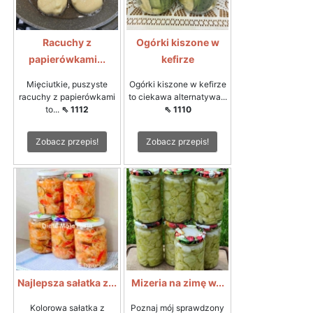
Racuchy z
Ogórki kiszone w
papierówkami...
kefirze
Mięciutkie, puszyste
Ogórki kiszone w kefirze
racuchy z papierówkami
to ciekawa alternatywa...
to...
⇖ 1112
⇖ 1110
Zobacz przepis!
Zobacz przepis!
Najlepsza sałatka z...
Mizeria na zimę w...
Kolorowa sałatka z
Poznaj mój sprawdzony