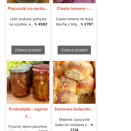
Placuszki na serku...
Ciasto Ismena –...
Jeśli szukasz pomysłu
Ciasto Ismena na dużą
na szybkie, a...
⇖ 4582
blachę z bitą...
⇖ 2797
Zobacz przepis!
Zobacz przepis!
Krokodylki - ogórki
Domowe bułeczki...
z...
Miękkie i puszyste
bułeczki maślane z...
⇖
Pyszne, lekko pikantne,
2174