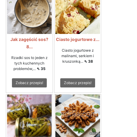
Jak zagęścić sos?
Ciasto jogurtowe z...
8...
Ciasto jogurtowe z
malinami, serkiem i
Rzadki sos to jeden z
kruszonką...
⇖ 38
tych kuchennych
problemów,...
⇖ 35
Zobacz przepis!
Zobacz przepis!