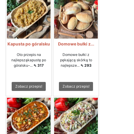
Kapusta po góralsku
Domowe bułki z...
Oto przepis na
Domowe bułki z
najlepsząkapustę po
pękającą skórką to
góralsku–...
⇖ 317
najlepsze...
⇖ 293
Zobacz przepis!
Zobacz przepis!