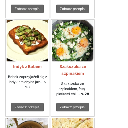
Zobacz przepis!
Zobacz przepis!
Indyk z Bobem
Szakszuka ze
szpinakiem
Bobek zaprzyjaźnił się z
indykiem chyba już...
⇖
Szakszuka ze
23
szpinakiem, fetą i
płatkami chili...
⇖ 28
Zobacz przepis!
Zobacz przepis!