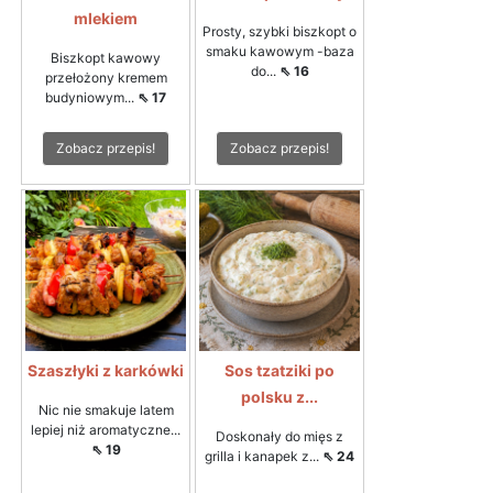
mlekiem
Prosty, szybki biszkopt o
smaku kawowym -baza
Biszkopt kawowy
do...
⇖ 16
przełożony kremem
budyniowym...
⇖ 17
Zobacz przepis!
Zobacz przepis!
Szaszłyki z karkówki
Sos tzatziki po
polsku z...
Nic nie smakuje latem
lepiej niż aromatyczne...
Doskonały do mięs z
⇖ 19
grilla i kanapek z...
⇖ 24