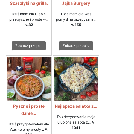
Szaszłyki na grilla.
Jajka Burgery
Dziś mam dla Ciebie
Dziś mam dla Was
przepyszne i proste w...
pomysł na przepyszną...
⇖ 82
⇖ 155
Zobacz przepis!
Zobacz przepis!
Pyszne i proste
Najlepsza sałatka z...
danie...
To zdecydowanie moja
ulubiona sałatka z...
⇖
Dziś przygotowałam dla
1041
Was kolejny prosty...
⇖