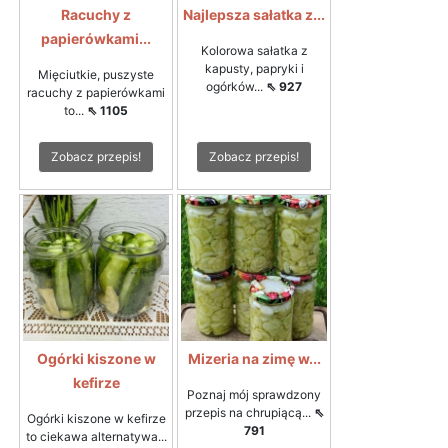
Racuchy z
Najlepsza sałatka z...
papierówkami...
Kolorowa sałatka z
kapusty, papryki i
Mięciutkie, puszyste
ogórków...
⇖ 927
racuchy z papierówkami
to...
⇖ 1105
Zobacz przepis!
Zobacz przepis!
Ogórki kiszone w
Mizeria na zimę w...
kefirze
Poznaj mój sprawdzony
przepis na chrupiącą...
⇖
Ogórki kiszone w kefirze
791
to ciekawa alternatywa...