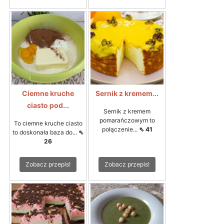
Ciemne kruche
Sernik z kremem...
ciasto pod...
Sernik z kremem
pomarańczowym to
To ciemne kruche ciasto
połączenie...
⇖ 41
to doskonała baza do...
⇖
26
Zobacz przepis!
Zobacz przepis!