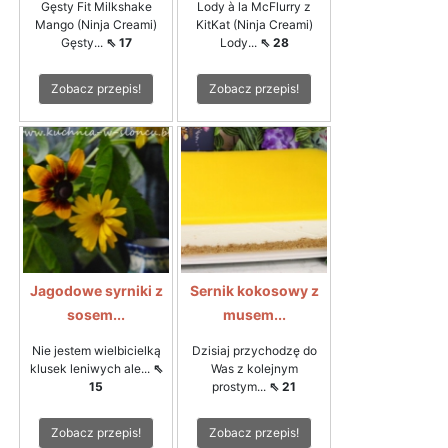
Gęsty Fit Milkshake
Lody à la McFlurry z
Mango (Ninja Creami)
KitKat (Ninja Creami)
Gęsty...
⇖ 17
Lody...
⇖ 28
Zobacz przepis!
Zobacz przepis!
Jagodowe syrniki z
Sernik kokosowy z
sosem...
musem...
Nie jestem wielbicielką
Dzisiaj przychodzę do
klusek leniwych ale...
⇖
Was z kolejnym
15
prostym...
⇖ 21
Zobacz przepis!
Zobacz przepis!