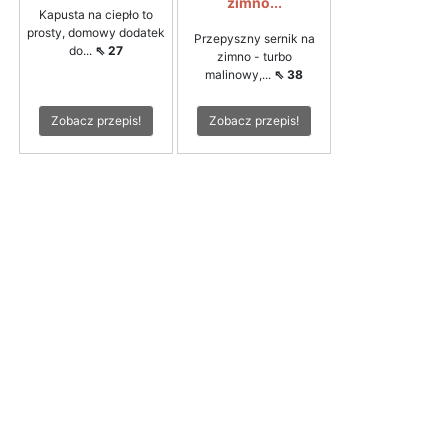
zimno...
Kapusta na ciepło to
prosty, domowy dodatek
Przepyszny sernik na
do...
⇖ 27
zimno - turbo
malinowy,...
⇖ 38
Zobacz przepis!
Zobacz przepis!