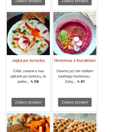
Zobacz przepis!
Zobacz przepis!
Jajka po turecku
Hummus z burakiem
Cilbir, zwane u nas
Dawno już nie robiłam
jajkami po turecku, to
żadnego hummusu...
jedno...
⇖ 58
Żeby...
⇖ 61
Zobacz przepis!
Zobacz przepis!