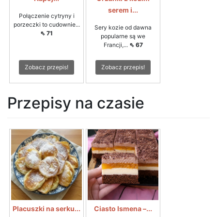
serem i...
Połączenie cytryny i
porzeczki to cudownie...
Sery kozie od dawna
⇖ 71
popularne są we
Francji,...
⇖ 67
Zobacz przepis!
Zobacz przepis!
Przepisy na czasie
Placuszki na serku...
Ciasto Ismena –...