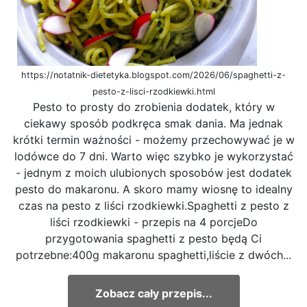
https://notatnik-dietetyka.blogspot.com/2026/06/spaghetti-z-
pesto-z-lisci-rzodkiewki.html
Pesto to prosty do zrobienia dodatek, który w
ciekawy sposób podkręca smak dania. Ma jednak
krótki termin ważności - możemy przechowywać je w
lodówce do 7 dni. Warto więc szybko je wykorzystać
- jednym z moich ulubionych sposobów jest dodatek
pesto do makaronu. A skoro mamy wiosnę to idealny
czas na pesto z liści rzodkiewki.Spaghetti z pesto z
liści rzodkiewki - przepis na 4 porcjeDo
przygotowania spaghetti z pesto będą Ci
potrzebne:400g makaronu spaghetti,liście z dwóch...
Zobacz cały przepis...