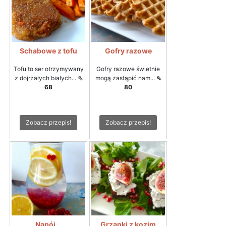
Schabowe z tofu
Gofry razowe
Tofu to ser otrzymywany
Gofry razowe świetnie
z dojrzałych białych...
⇖
mogą zastąpić nam...
⇖
68
80
Zobacz przepis!
Zobacz przepis!
Napój...
Grzanki z kozim