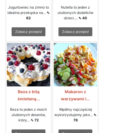
Jogurtowiec na zimno to
Nutella to jeden z
idealna przekąska na...
⇖
ulubionych dodatków
62
dzieci....
⇖ 40
Zobacz przepis!
Zobacz przepis!
Beza z bitą
Makaron z
śmietaną...
warzywami i...
Beza to jeden z moich
Wędliny najczęściej
ulubionych deserów,
wykorzystujemy jako...
⇖
który...
⇖ 72
78