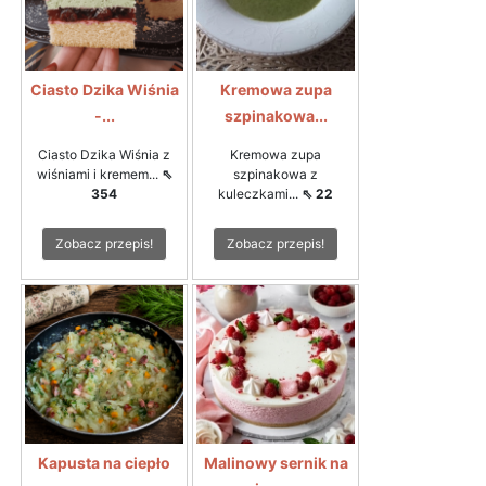
Ciasto Dzika Wiśnia
Kremowa zupa
-...
szpinakowa...
Ciasto Dzika Wiśnia z
Kremowa zupa
wiśniami i kremem...
⇖
szpinakowa z
354
kuleczkami...
⇖ 22
Zobacz przepis!
Zobacz przepis!
Kapusta na ciepło
Malinowy sernik na