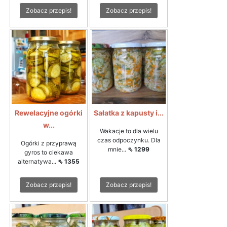
Zobacz przepis!
Zobacz przepis!
Rewelacyjne ogórki
Sałatka z kapusty i...
w...
Wakacje to dla wielu
czas odpoczynku. Dla
Ogórki z przyprawą
mnie...
⇖ 1299
gyros to ciekawa
alternatywa...
⇖ 1355
Zobacz przepis!
Zobacz przepis!