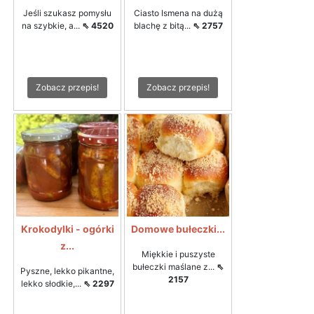
Jeśli szukasz pomysłu
Ciasto Ismena na dużą
na szybkie, a...
⇖ 4520
blachę z bitą...
⇖ 2757
Zobacz przepis!
Zobacz przepis!
Krokodylki - ogórki
Domowe bułeczki...
z...
Miękkie i puszyste
bułeczki maślane z...
⇖
Pyszne, lekko pikantne,
2157
lekko słodkie,...
⇖ 2297