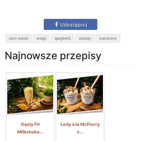
Udostępnij
zero waste
wege
spaghetti
obiady
makarony
Najnowsze przepisy
Gęsty Fit
Lody à la McFlurry
Milkshake...
z...