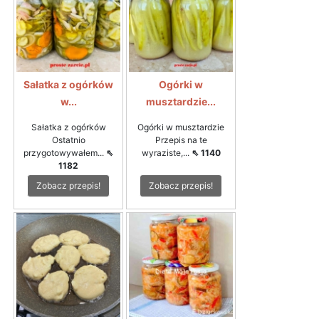
Sałatka z ogórków
Ogórki w
w...
musztardzie...
Sałatka z ogórków
Ogórki w musztardzie
Ostatnio
Przepis na te
przygotowywałem...
⇖
wyraziste,...
⇖ 1140
1182
Zobacz przepis!
Zobacz przepis!