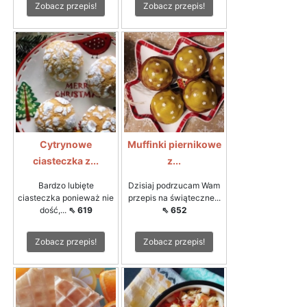
Zobacz przepis!
Zobacz przepis!
Cytrynowe
Muffinki piernikowe
ciasteczka z...
z...
Bardzo lubięte
Dzisiaj podrzucam Wam
ciasteczka ponieważ nie
przepis na świąteczne...
dość,...
⇖ 619
⇖ 652
Zobacz przepis!
Zobacz przepis!