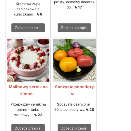
prosty, domowy dodatek
Kremowa zupa
do...
⇖ 17
szpinakowa z
kuleczkami...
⇖ 8
Zobacz przepis!
Zobacz przepis!
Malinowy sernik na
Soczyste pomidory
zimno...
w...
Przepyszny sernik na
Soczyste czerwone i
zimno - turbo
żółte pomidory w...
⇖ 28
malinowy,...
⇖ 22
Zobacz przepis!
Zobacz przepis!