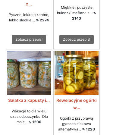
z...
Miękkie i puszyste
bułeczki maślane z...
⇖
Pyszne, lekko pikantne,
2143
lekko słodkie,...
⇖ 2274
Zobacz przepis!
Zobacz przepis!
Sałatka z kapusty i...
Rewelacyjne ogórki
w...
Wakacje to dla wielu
czas odpoczynku. Dla
Ogórki z przyprawą
mnie...
⇖ 1290
gyros to ciekawa
alternatywa...
⇖ 1220