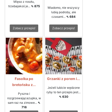
Mięso z rosołu,
trzebajakoś je...
⇖ 875
Wiadomo, nie wszyscy
lubią podroby, ale
czasami...
⇖ 684
Zobacz przepis!
Zobacz przepis!
Fasolka po
Grzanki z porem i...
bretońsku z...
Jeżeli lubicie wędzone
ryby to ten przepis jest...
Pyszna i
⇖ 630
rozgrzewającazupka, w
sam raz na zimowe...
⇖
716