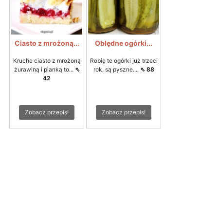
Ciasto z mrożoną...
Obłędne ogórki...
Kruche ciasto z mrożoną
Robię te ogórki już trzeci
żurawiną i pianką to...
⇖
rok, są pyszne....
⇖ 88
42
Zobacz przepis!
Zobacz przepis!