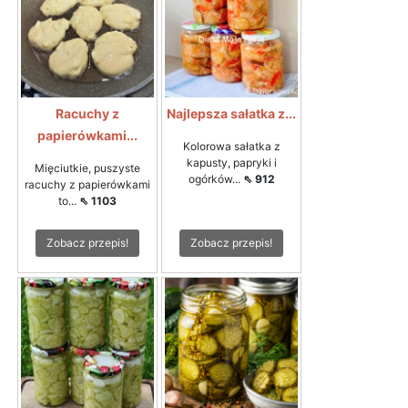
Racuchy z
Najlepsza sałatka z...
papierówkami...
Kolorowa sałatka z
kapusty, papryki i
Mięciutkie, puszyste
ogórków...
⇖ 912
racuchy z papierówkami
to...
⇖ 1103
Zobacz przepis!
Zobacz przepis!