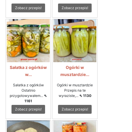
Zobacz przepis!
Zobacz przepis!
Sałatka z ogórków
Ogórki w
w...
musztardzie...
Sałatka z ogórków
Ogórki w musztardzie
Ostatnio
Przepis na te
przygotowywałem...
⇖
wyraziste,...
⇖ 1130
1161
Zobacz przepis!
Zobacz przepis!