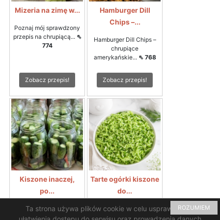
Mizeria na zimę w...
Hamburger Dill
Chips –...
Poznaj mój sprawdzony
przepis na chrupiącą...
⇖
Hamburger Dill Chips –
774
chrupiące
amerykańskie...
⇖ 768
Zobacz przepis!
Zobacz przepis!
Kiszone inaczej,
Tarte ogórki kiszone
po...
do...
ROZUMIEM
Ta strona używa plików cookie w celu usprawnienia i
Rewelacyjny smak i
Tarte ogórki kiszone do
chrupkość ogórków...
⇖
zupy ogórkowejTarte...
⇖
ułatwienia dostępu do serwisu oraz prowadzenia danych