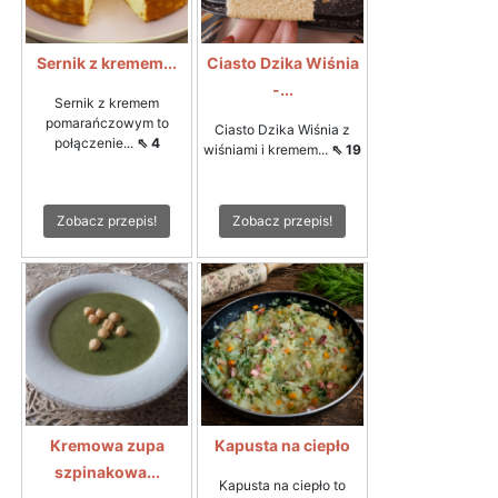
Sernik z kremem...
Ciasto Dzika Wiśnia
-...
Sernik z kremem
pomarańczowym to
Ciasto Dzika Wiśnia z
połączenie...
⇖ 4
wiśniami i kremem...
⇖ 19
Zobacz przepis!
Zobacz przepis!
Kremowa zupa
Kapusta na ciepło
szpinakowa...
Kapusta na ciepło to