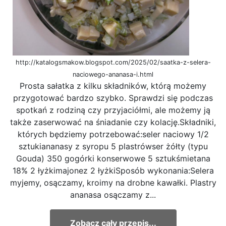
http://katalogsmakow.blogspot.com/2025/02/saatka-z-selera-
naciowego-ananasa-i.html
Prosta sałatka z kilku składników, którą możemy
przygotować bardzo szybko. Sprawdzi się podczas
spotkań z rodziną czy przyjaciółmi, ale możemy ją
także zaserwować na śniadanie czy kolację.Składniki,
których będziemy potrzebować:seler naciowy 1/2
sztukiananasy z syropu 5 plastrówser żółty (typu
Gouda) 350 gogórki konserwowe 5 sztukśmietana
18% 2 łyżkimajonez 2 łyżkiSposób wykonania:Selera
myjemy, osączamy, kroimy na drobne kawałki. Plastry
ananasa osączamy z...
Zobacz cały przepis...