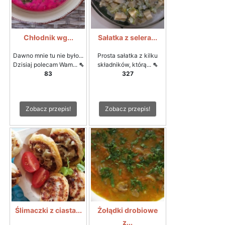
Chłodnik wg...
Sałatka z selera...
Dawno mnie tu nie było...
Prosta sałatka z kilku
Dzisiaj polecam Wam...
⇖
składników, którą...
⇖
83
327
Zobacz przepis!
Zobacz przepis!
Ślimaczki z ciasta...
Żołądki drobiowe
z...