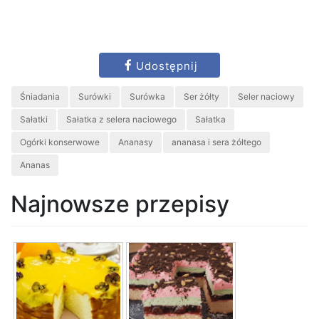
Udostępnij
Śniadania
Surówki
Surówka
Ser żółty
Seler naciowy
Sałatki
Sałatka z selera naciowego
Sałatka
Ogórki konserwowe
Ananasy
ananasa i sera żółtego
Ananas
Najnowsze przepisy