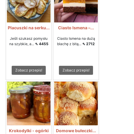
Placuszki na serku...
Ciasto Ismena –...
Jeśli szukasz pomysłu
Ciasto Ismena na dużą
na szybkie, a...
⇖ 4455
blachę z bitą...
⇖ 2712
Zobacz przepis!
Zobacz przepis!
Krokodylki - ogórki
Domowe bułeczki...