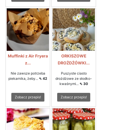
Muffinki z Air Fryera
ORKISZOWE
z...
DROŻDŻÓWKI...
Nie zawsze potrzeba
Puszyste ciasto
piekarnika, żeby...
⇖ 42
drożdżowe ze słodko-
kwaśnymi...
⇖ 30
Zobacz przepis!
Zobacz przepis!