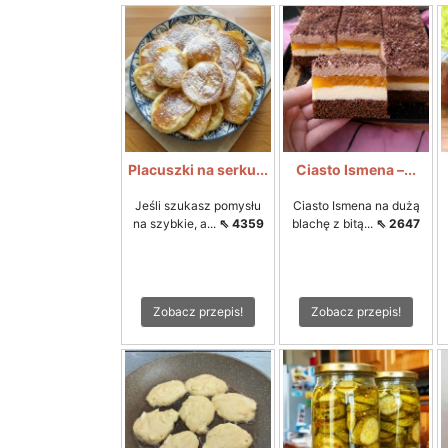
Placuszki na serku...
Ciasto Ismena –...
Jeśli szukasz pomysłu
Ciasto Ismena na dużą
na szybkie, a...
⇖ 4359
blachę z bitą...
⇖ 2647
Zobacz przepis!
Zobacz przepis!