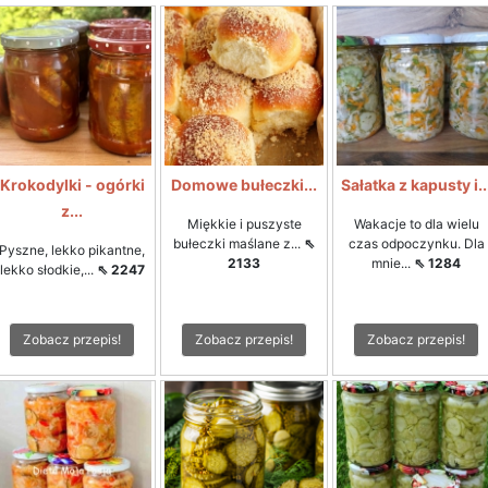
Krokodylki - ogórki
Domowe bułeczki...
Sałatka z kapusty i..
z...
Miękkie i puszyste
Wakacje to dla wielu
bułeczki maślane z...
⇖
czas odpoczynku. Dla
Pyszne, lekko pikantne,
2133
mnie...
⇖ 1284
lekko słodkie,...
⇖ 2247
Zobacz przepis!
Zobacz przepis!
Zobacz przepis!