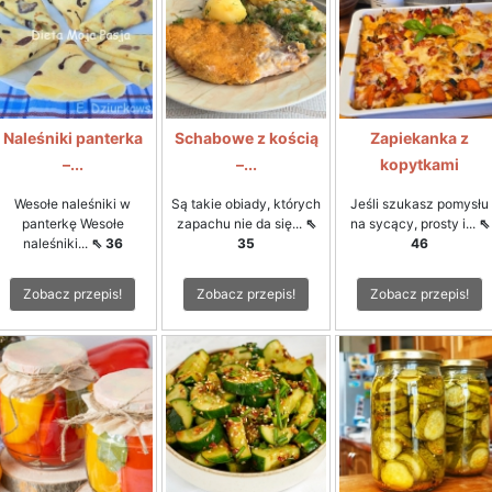
Naleśniki panterka
Schabowe z kością
Zapiekanka z
–...
–...
kopytkami
Wesołe naleśniki w
Są takie obiady, których
Jeśli szukasz pomysłu
panterkę Wesołe
zapachu nie da się...
⇖
na sycący, prosty i...
⇖
naleśniki...
⇖ 36
35
46
Zobacz przepis!
Zobacz przepis!
Zobacz przepis!