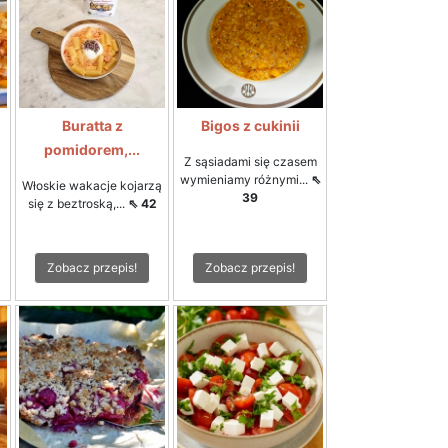
Buratta z
Bigos z cukinii
pomidorem,...
Z sąsiadami się czasem
wymieniamy różnymi...
⇖
Włoskie wakacje kojarzą
39
się z beztroską,...
⇖ 42
Zobacz przepis!
Zobacz przepis!