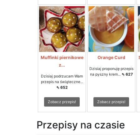
Muffinki piernikowe
Orange Curd
z...
Dzisiaj proponuję przepis
na pyszny krem...
⇖ 627
Dzisiaj podrzucam Wam
przepis na świąteczne...
⇖ 652
Zobacz przepis!
Zobacz przepis!
Przepisy na czasie