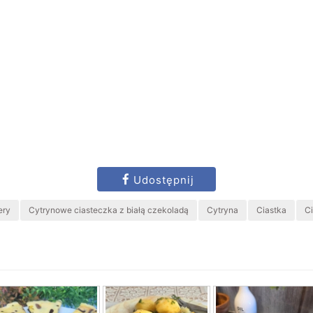
Udostępnij
ery
Cytrynowe ciasteczka z białą czekoladą
Cytryna
Ciastka
C