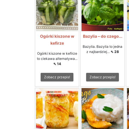
Ogórki kiszone w
Bazylia – do czego...
kefirze
Bazylia. Bazylia to jedna
z najbardziej...
⇖ 28
Ogórki kiszone w kefirze
to ciekawa alternatywa...
⇖ 14
Zobacz przepis!
Zobacz przepis!