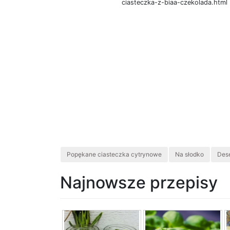
ciasteczka-z-biaa-czekolada.html
Popękane ciasteczka cytrynowe
Na słodko
Des
Najnowsze przepisy