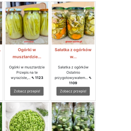
.
Ogórki w
Sałatka z ogórków
musztardzie...
w...
Ogórki w musztardzie
Sałatka z ogórków
Przepis na te
Ostatnio
wyraziste,...
⇖ 1123
przygotowywałem...
⇖
1109
Zobacz przepis!
Zobacz przepis!