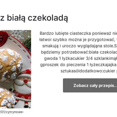
z białą czekoladą
Bardzo lubięte ciasteczka ponieważ ni
łatwoi szybko można je przygotować, 
smakują i uroczo wyglądająna stole.Sk
będziemy potrzebować:biała czekola
gwoda 1 łyżkacukier 3/4 szklankim
gproszek do pieczenia 1 łyżeczkajajka 
sztukasóldodatkowo:cukier p
Zobacz cały przepis..
/01/cytrynowe-