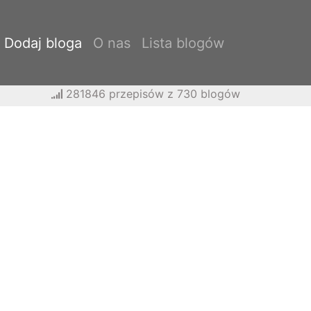
Dodaj bloga
O nas
Lista blogów
281846 przepisów z 730 blogów