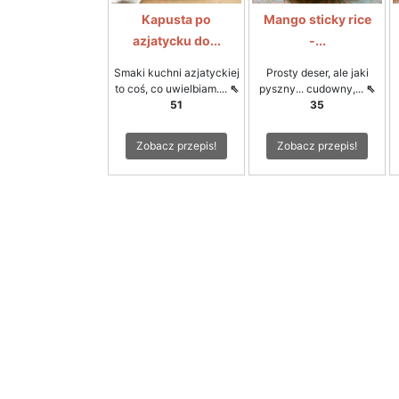
Kapusta po
Mango sticky rice
azjatycku do...
-...
Smaki kuchni azjatyckiej
Prosty deser, ale jaki
to coś, co uwielbiam....
⇖
pyszny... cudowny,...
⇖
51
35
Zobacz przepis!
Zobacz przepis!