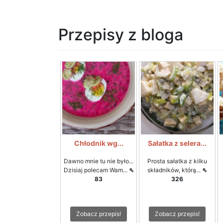
Przepisy z bloga
Chłodnik wg...
Sałatka z selera...
Dawno mnie tu nie było...
Prosta sałatka z kilku
Dzisiaj polecam Wam...
⇖
składników, którą...
⇖
83
326
Zobacz przepis!
Zobacz przepis!