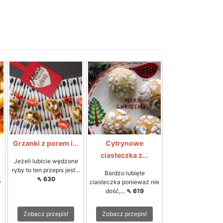
Grzanki z porem i...
Cytrynowe
ciasteczka z...
Jeżeli lubicie wędzone
ryby to ten przepis jest...
Bardzo lubięte
⇖ 630
w
ciasteczka ponieważ nie
dość,...
⇖ 619
Zobacz przepis!
Zobacz przepis!