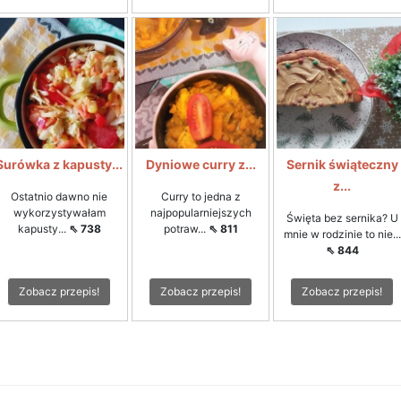
Surówka z kapusty...
Dyniowe curry z...
Sernik świąteczny
z...
Ostatnio dawno nie
Curry to jedna z
wykorzystywałam
najpopularniejszych
Święta bez sernika? U
kapusty...
⇖ 738
potraw...
⇖ 811
mnie w rodzinie to nie...
⇖ 844
Zobacz przepis!
Zobacz przepis!
Zobacz przepis!