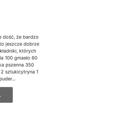
e dość, że bardzo
to jeszcze dobrze
ładniki, których
da 100 gmasło 60
ąka pszenna 350
2 sztukicytryna 1
uder...
.