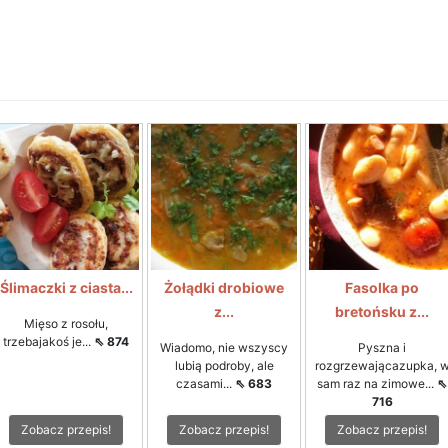
Ślimaczki z ciasta...
Żołądki drobiowe
Fasolka po
z...
bretońsku z...
Mięso z rosołu,
trzebajakoś je...
⇖ 874
Wiadomo, nie wszyscy
Pyszna i
lubią podroby, ale
rozgrzewającazupka, 
czasami...
⇖ 683
sam raz na zimowe...
⇖
716
Zobacz przepis!
Zobacz przepis!
Zobacz przepis!