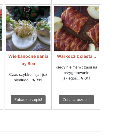
Wielkanocne dania
Warkocz z ciasta...
by Bea
Kiedy nie mam czasu na
przygotowanie
Czas szybko mija i już
jakiegoś...
⇖ 611
niedługo...
⇖ 712
Zobacz przepis!
Zobacz przepis!