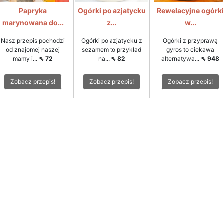
Papryka
Ogórki po azjatycku
Rewelacyjne ogórk
marynowana do...
z...
w...
Nasz przepis pochodzi
Ogórki po azjatycku z
Ogórki z przyprawą
od znajomej naszej
sezamem to przykład
gyros to ciekawa
mamy i...
⇖ 72
na...
⇖ 82
alternatywa...
⇖ 948
Zobacz przepis!
Zobacz przepis!
Zobacz przepis!