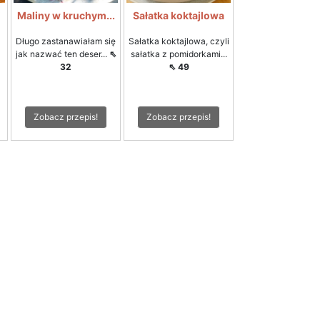
i
Maliny w kruchym...
Sałatka koktajlowa
Długo zastanawiałam się
Sałatka koktajlowa, czyli
jak nazwać ten deser...
⇖
sałatka z pomidorkami...
32
⇖ 49
Zobacz przepis!
Zobacz przepis!