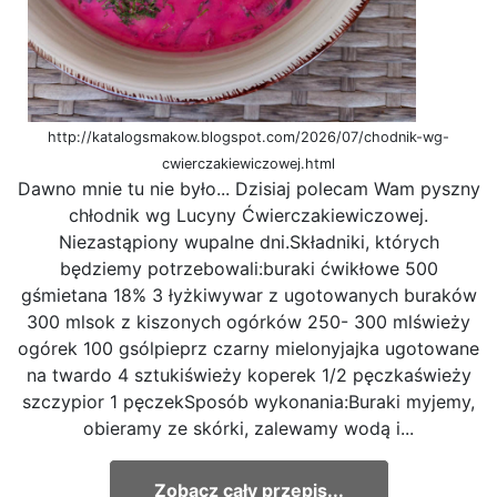
http://katalogsmakow.blogspot.com/2026/07/chodnik-wg-
cwierczakiewiczowej.html
Dawno mnie tu nie było... Dzisiaj polecam Wam pyszny
chłodnik wg Lucyny Ćwierczakiewiczowej.
Niezastąpiony wupalne dni.Składniki, których
będziemy potrzebowali:buraki ćwikłowe 500
gśmietana 18% 3 łyżkiwywar z ugotowanych buraków
300 mlsok z kiszonych ogórków 250- 300 mlświeży
ogórek 100 gsólpieprz czarny mielonyjajka ugotowane
na twardo 4 sztukiświeży koperek 1/2 pęczkaświeży
szczypior 1 pęczekSposób wykonania:Buraki myjemy,
obieramy ze skórki, zalewamy wodą i...
Zobacz cały przepis...