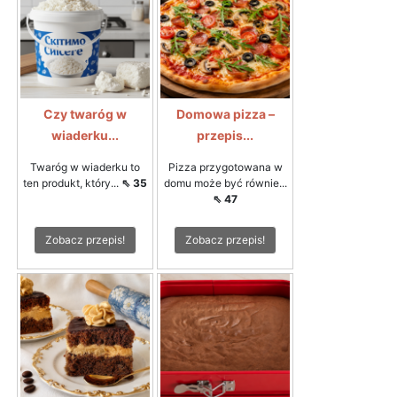
Czy twaróg w
Domowa pizza –
wiaderku...
przepis...
Twaróg w wiaderku to
Pizza przygotowana w
ten produkt, który...
⇖ 35
domu może być równie...
⇖ 47
Zobacz przepis!
Zobacz przepis!