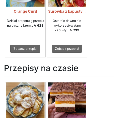
Orange Curd
Surówka z kapusty...
Dzisiaj proponuję przepis
Ostatnio dawno nie
na pyszny krem...
⇖ 628
wykorzystywałam
kapusty...
⇖ 739
Zobacz przepis!
Zobacz przepis!
Przepisy na czasie