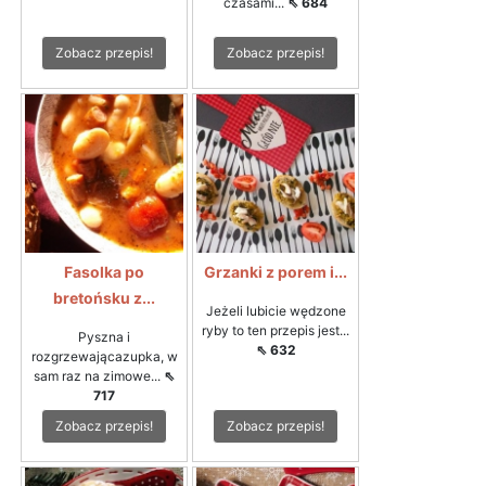
czasami...
⇖ 684
Zobacz przepis!
Zobacz przepis!
Fasolka po
Grzanki z porem i...
bretońsku z...
Jeżeli lubicie wędzone
ryby to ten przepis jest...
Pyszna i
⇖ 632
rozgrzewającazupka, w
sam raz na zimowe...
⇖
717
Zobacz przepis!
Zobacz przepis!