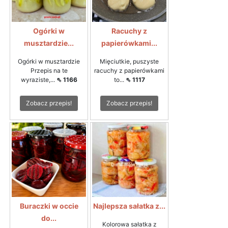
Ogórki w
Racuchy z
musztardzie...
papierówkami...
Ogórki w musztardzie
Mięciutkie, puszyste
Przepis na te
racuchy z papierówkami
wyraziste,...
⇖ 1166
to...
⇖ 1117
Zobacz przepis!
Zobacz przepis!
Buraczki w occie
Najlepsza sałatka z...
do...
Kolorowa sałatka z