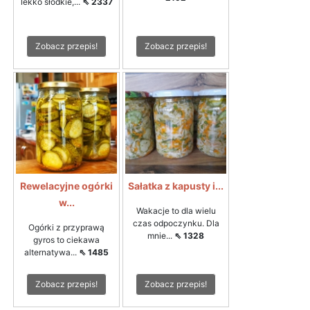
lekko słodkie,...
⇖ 2337
Zobacz przepis!
Zobacz przepis!
Rewelacyjne ogórki
Sałatka z kapusty i...
w...
Wakacje to dla wielu
czas odpoczynku. Dla
Ogórki z przyprawą
mnie...
⇖ 1328
gyros to ciekawa
alternatywa...
⇖ 1485
Zobacz przepis!
Zobacz przepis!