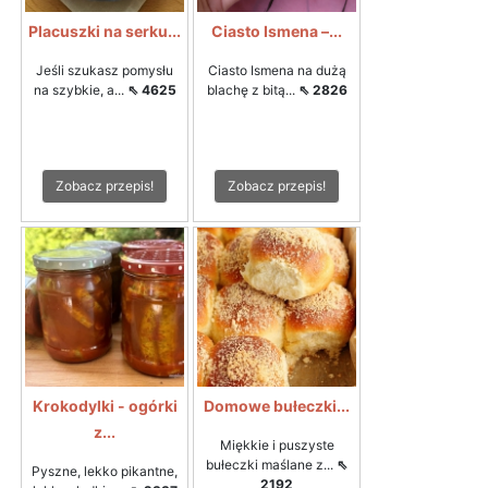
Placuszki na serku...
Ciasto Ismena –...
Jeśli szukasz pomysłu
Ciasto Ismena na dużą
na szybkie, a...
⇖ 4625
blachę z bitą...
⇖ 2826
Zobacz przepis!
Zobacz przepis!
Krokodylki - ogórki
Domowe bułeczki...
z...
Miękkie i puszyste
bułeczki maślane z...
⇖
Pyszne, lekko pikantne,
2192