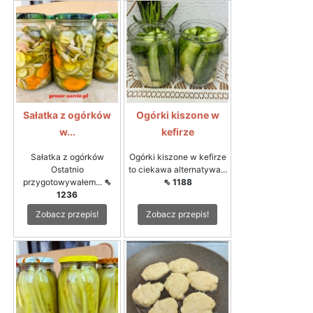
Sałatka z ogórków
Ogórki kiszone w
w...
kefirze
Sałatka z ogórków
Ogórki kiszone w kefirze
Ostatnio
to ciekawa alternatywa...
przygotowywałem...
⇖
⇖ 1188
1236
Zobacz przepis!
Zobacz przepis!