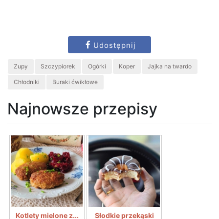
Udostępnij
Zupy
Szczypiorek
Ogórki
Koper
Jajka na twardo
Chłodniki
Buraki ćwikłowe
Najnowsze przepisy
Kotlety mielone z...
Słodkie przekąski