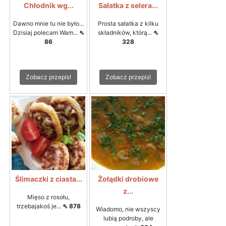
Chłodnik wg...
Sałatka z selera...
Dawno mnie tu nie było...
Prosta sałatka z kilku
Dzisiaj polecam Wam...
⇖
składników, którą...
⇖
86
328
Zobacz przepis!
Zobacz przepis!
Ślimaczki z ciasta...
Żołądki drobiowe
z...
Mięso z rosołu,
trzebajakoś je...
⇖ 878
Wiadomo, nie wszyscy
lubią podroby, ale