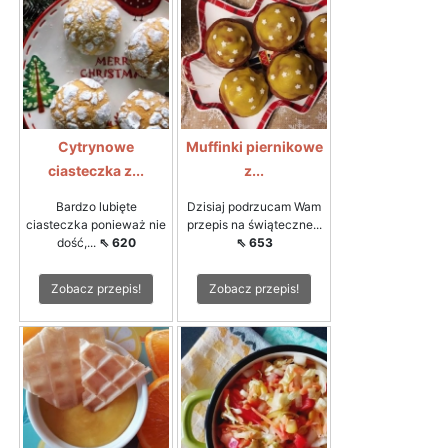
Cytrynowe
Muffinki piernikowe
ciasteczka z...
z...
Bardzo lubięte
Dzisiaj podrzucam Wam
ciasteczka ponieważ nie
przepis na świąteczne...
dość,...
⇖ 620
⇖ 653
Zobacz przepis!
Zobacz przepis!