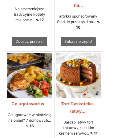
na...
Najsmaczniejsze
tradycyjne kotlety
artykuł sponsorowany
mielone z...
⇖ 17
Słodkie przekąski na...
⇖
10
Zobacz przepis!
Zobacz przepis!
Co ugotować w...
Tort Dyskoteka -
łatwy,...
Co ugotować w niedzielę
na obiad? 7 domowych...
Bardzo łatwy tort
⇖ 16
kakaowy z lekkim
kremem serowo...
⇖ 11