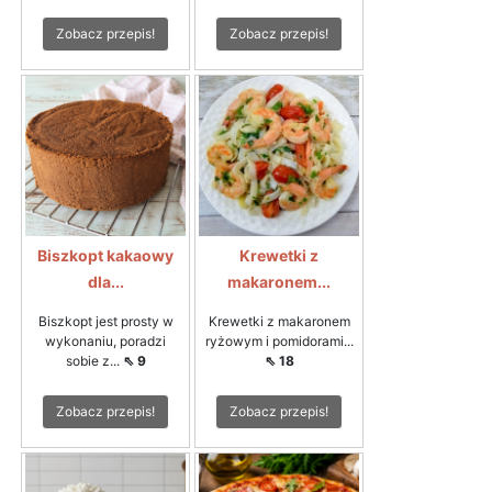
Zobacz przepis!
Zobacz przepis!
Biszkopt kakaowy
Krewetki z
dla...
makaronem...
Biszkopt jest prosty w
Krewetki z makaronem
wykonaniu, poradzi
ryżowym i pomidorami...
sobie z...
⇖ 9
⇖ 18
Zobacz przepis!
Zobacz przepis!