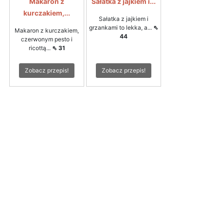
Makaron z
Sałatka z jajkiem i...
kurczakiem,...
Sałatka z jajkiem i
grzankami to lekka, a...
⇖
Makaron z kurczakiem,
44
czerwonym pesto i
ricottą...
⇖ 31
Zobacz przepis!
Zobacz przepis!