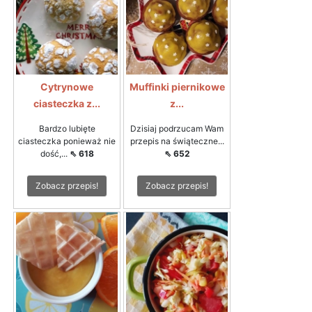
Cytrynowe
Muffinki piernikowe
ciasteczka z...
z...
Bardzo lubięte
Dzisiaj podrzucam Wam
ciasteczka ponieważ nie
przepis na świąteczne...
dość,...
⇖ 618
⇖ 652
Zobacz przepis!
Zobacz przepis!