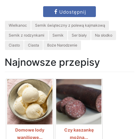
Udostępnij
Wielkanoc
Sernik świąteczny z polewą kajmakową
Sernik z rodzynkami
Sernik
Ser biały
Na słodko
Ciasto
Ciasta
Boże Narodzenie
Najnowsze przepisy
Domowe lody
Czy kaszankę
waniliowe...
można...