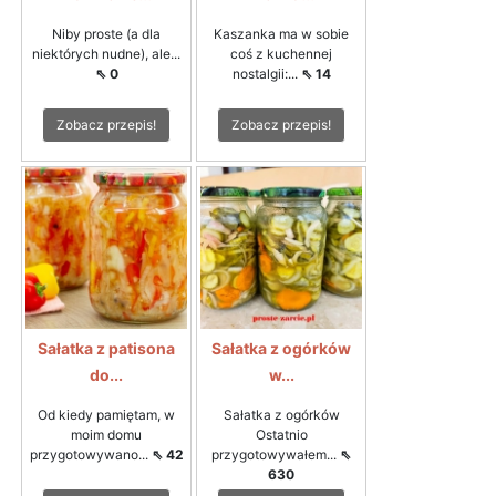
Niby proste (a dla
Kaszanka ma w sobie
niektórych nudne), ale...
coś z kuchennej
⇖ 0
nostalgii:...
⇖ 14
Zobacz przepis!
Zobacz przepis!
Sałatka z patisona
Sałatka z ogórków
do...
w...
Od kiedy pamiętam, w
Sałatka z ogórków
moim domu
Ostatnio
przygotowywano...
⇖ 42
przygotowywałem...
⇖
630