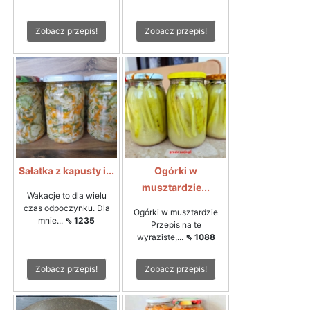
Zobacz przepis!
Zobacz przepis!
Sałatka z kapusty i...
Ogórki w
musztardzie...
Wakacje to dla wielu
czas odpoczynku. Dla
Ogórki w musztardzie
mnie...
⇖ 1235
Przepis na te
wyraziste,...
⇖ 1088
Zobacz przepis!
Zobacz przepis!