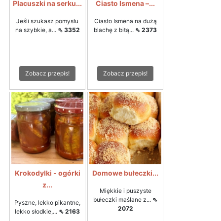
Placuszki na serku...
Ciasto Ismena –...
Jeśli szukasz pomysłu
Ciasto Ismena na dużą
na szybkie, a...
⇖ 3352
blachę z bitą...
⇖ 2373
Zobacz przepis!
Zobacz przepis!
Krokodylki - ogórki
Domowe bułeczki...
z...
Miękkie i puszyste
bułeczki maślane z...
⇖
Pyszne, lekko pikantne,
2072
lekko słodkie,...
⇖ 2163