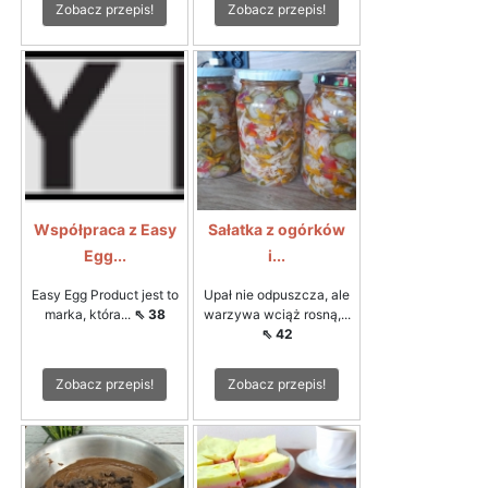
Zobacz przepis!
Zobacz przepis!
Współpraca z Easy
Sałatka z ogórków
Egg...
i...
Easy Egg Product jest to
Upał nie odpuszcza, ale
marka, która...
⇖ 38
warzywa wciąż rosną,...
⇖ 42
Zobacz przepis!
Zobacz przepis!