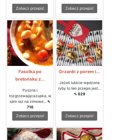
Zobacz przepis!
Zobacz przepis!
Fasolka po
Grzanki z porem i...
bretońsku z...
Jeżeli lubicie wędzone
ryby to ten przepis jest...
Pyszna i
⇖ 629
rozgrzewającazupka, w
sam raz na zimowe...
⇖
716
Zobacz przepis!
Zobacz przepis!