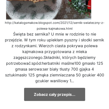
http://katalogsmakow.blogspot.com/2021/12/sernik-swiateczny-z-
polewa-kajmakowa.html
Święta bez sernika? U mnie w rodzinie to nie
przejdzie. W tym roku upiekłam pyszny i słodki sernik
z rodzynkami. Wierzch ciasta pokrywa polewa
kajmakowa przygotowana z mleka
zagęszczonego.Składniki, których będziemy
potrzebować:spód:herbatniki maślne100 gmasło 125
gmasa serowa:ser biały tłusty 700 gjajka 4
sztukimasło 125 gmąka ziemniaczana 50 gcukier 400
gcukier waniliowy 1...
Zobacz cały przepis...