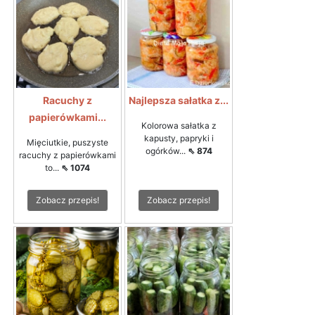
Racuchy z
Najlepsza sałatka z...
papierówkami...
Kolorowa sałatka z
kapusty, papryki i
Mięciutkie, puszyste
ogórków...
⇖ 874
racuchy z papierówkami
to...
⇖ 1074
Zobacz przepis!
Zobacz przepis!