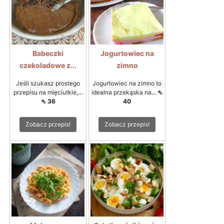
Babeczki
Jogurtowiec na
czekoladowe z...
zimno
Jeśli szukasz prostego
Jogurtowiec na zimno to
przepisu na mięciutkie,...
idealna przekąska na...
⇖
⇖ 36
40
Zobacz przepis!
Zobacz przepis!