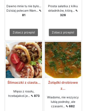
Dawno mnie tu nie było...
Prosta sałatka z kilku
Dzisiaj polecam Wam...
⇖
składników, którą...
⇖
81
326
Zobacz przepis!
Zobacz przepis!
Ślimaczki z ciasta...
Żołądki drobiowe
z...
Mięso z rosołu,
trzebajakoś je...
⇖ 873
Wiadomo, nie wszyscy
lubią podroby, ale
czasami...
⇖ 682