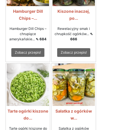
Hamburger Dill
Kiszone inaczej,
Chips –...
po...
Hamburger Dill Chips –
Rewelacyjny smak i
chrupiące
chrupkość ogórków...
⇖
amerykańskie...
⇖ 684
666
Zobacz przepis!
Zobacz przepis!
Tarte ogórki kiszone
Sałatka z ogórków
do...
w...
Tarte ogórki kiszone do
Sałatka z ogórków