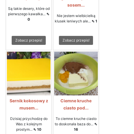
sosem...
Są takie desery, które od
pierwszego kawałka...
⇖
Nie jestem wielbicielką
0
klusek leniwych ale...
⇖ 1
Zobacz przepis!
Zobacz przepis!
Sernik kokosowy z
Ciemne kruche
musem...
ciasto pod...
Dzisiaj przychodzę do
To ciemne kruche ciasto
Was z kolejnym
to doskonała baza do...
⇖
prostym...
⇖ 10
16