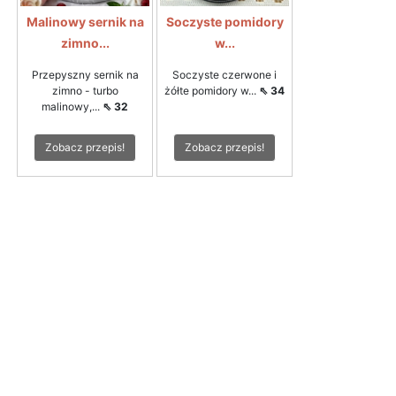
Malinowy sernik na
Soczyste pomidory
zimno...
w...
Przepyszny sernik na
Soczyste czerwone i
zimno - turbo
żółte pomidory w...
⇖ 34
malinowy,...
⇖ 32
Zobacz przepis!
Zobacz przepis!