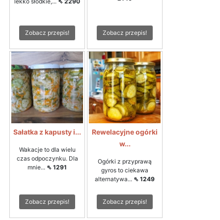
lekko słodkie,...
⇖ 2290
Zobacz przepis!
Zobacz przepis!
Sałatka z kapusty i...
Rewelacyjne ogórki
w...
Wakacje to dla wielu
czas odpoczynku. Dla
Ogórki z przyprawą
mnie...
⇖ 1291
gyros to ciekawa
alternatywa...
⇖ 1249
Zobacz przepis!
Zobacz przepis!