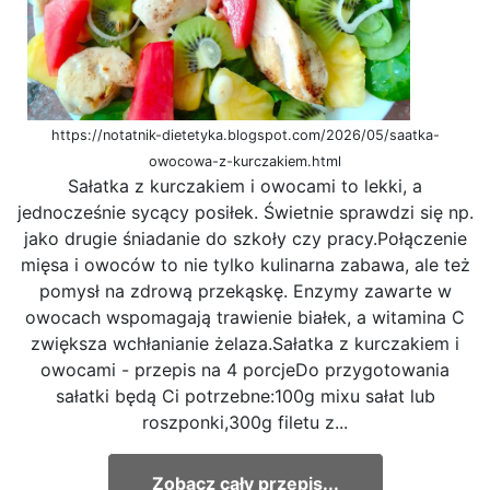
https://notatnik-dietetyka.blogspot.com/2026/05/saatka-
owocowa-z-kurczakiem.html
Sałatka z kurczakiem i owocami to lekki, a
jednocześnie sycący posiłek. Świetnie sprawdzi się np.
jako drugie śniadanie do szkoły czy pracy.Połączenie
mięsa i owoców to nie tylko kulinarna zabawa, ale też
pomysł na zdrową przekąskę. Enzymy zawarte w
owocach wspomagają trawienie białek, a witamina C
zwiększa wchłanianie żelaza.Sałatka z kurczakiem i
owocami - przepis na 4 porcjeDo przygotowania
sałatki będą Ci potrzebne:100g mixu sałat lub
roszponki,300g filetu z...
Zobacz cały przepis...