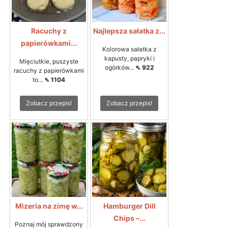
Racuchy z
Najlepsza sałatka z...
papierówkami...
Kolorowa sałatka z
kapusty, papryki i
Mięciutkie, puszyste
ogórków...
⇖ 922
racuchy z papierówkami
to...
⇖ 1104
Zobacz przepis!
Zobacz przepis!
Mizeria na zimę w...
Hamburger Dill
Chips –...
Poznaj mój sprawdzony