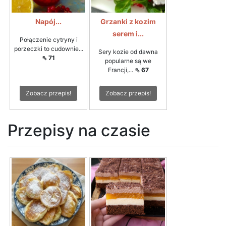
Napój...
Grzanki z kozim
serem i...
Połączenie cytryny i
porzeczki to cudownie...
Sery kozie od dawna
⇖ 71
popularne są we
Francji,...
⇖ 67
Zobacz przepis!
Zobacz przepis!
Przepisy na czasie