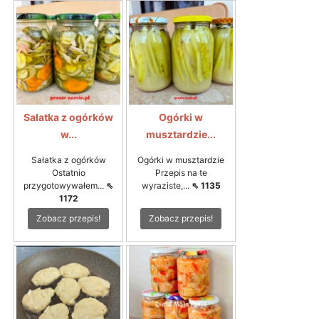
Sałatka z ogórków
Ogórki w
w...
musztardzie...
Sałatka z ogórków
Ogórki w musztardzie
Ostatnio
Przepis na te
przygotowywałem...
⇖
wyraziste,...
⇖ 1135
1172
Zobacz przepis!
Zobacz przepis!