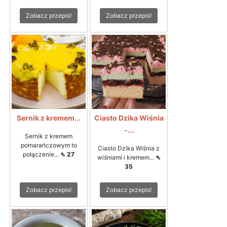
Zobacz przepis!
Zobacz przepis!
Sernik z kremem...
Ciasto Dzika Wiśnia
-...
Sernik z kremem
pomarańczowym to
Ciasto Dzika Wiśnia z
połączenie...
⇖ 27
wiśniami i kremem...
⇖
35
Zobacz przepis!
Zobacz przepis!