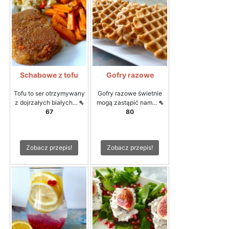
Schabowe z tofu
Gofry razowe
Tofu to ser otrzymywany
Gofry razowe świetnie
z dojrzałych białych...
⇖
mogą zastąpić nam...
⇖
67
80
Zobacz przepis!
Zobacz przepis!