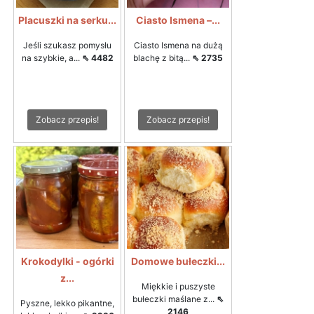
Placuszki na serku...
Ciasto Ismena –...
Jeśli szukasz pomysłu
Ciasto Ismena na dużą
na szybkie, a...
⇖ 4482
blachę z bitą...
⇖ 2735
Zobacz przepis!
Zobacz przepis!
Krokodylki - ogórki
Domowe bułeczki...
z...
Miękkie i puszyste
bułeczki maślane z...
⇖
Pyszne, lekko pikantne,
2146