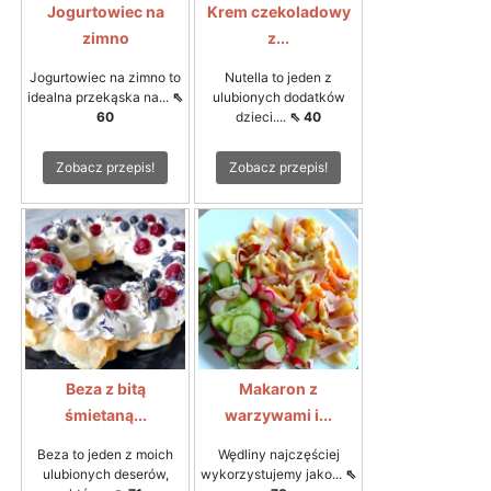
Jogurtowiec na
Krem czekoladowy
zimno
z...
Jogurtowiec na zimno to
Nutella to jeden z
idealna przekąska na...
⇖
ulubionych dodatków
60
dzieci....
⇖ 40
Zobacz przepis!
Zobacz przepis!
Beza z bitą
Makaron z
śmietaną...
warzywami i...
Beza to jeden z moich
Wędliny najczęściej
ulubionych deserów,
wykorzystujemy jako...
⇖