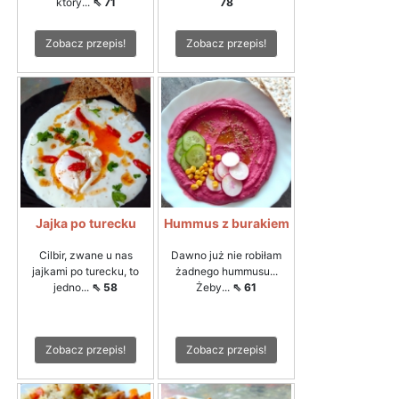
który...
⇖ 71
78
Zobacz przepis!
Zobacz przepis!
Jajka po turecku
Hummus z burakiem
Cilbir, zwane u nas
Dawno już nie robiłam
jajkami po turecku, to
żadnego hummusu...
jedno...
⇖ 58
Żeby...
⇖ 61
Zobacz przepis!
Zobacz przepis!