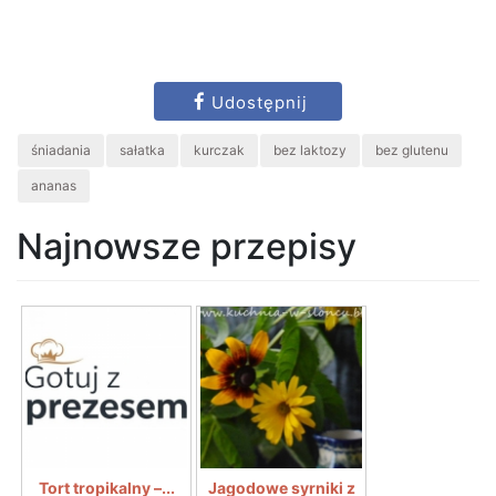
Udostępnij
śniadania
sałatka
kurczak
bez laktozy
bez glutenu
ananas
Najnowsze przepisy
Tort tropikalny –...
Jagodowe syrniki z