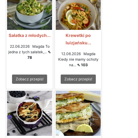
Sałatka z młodych...
Krewetki po
luizjańsku...
22.06.2026 Magda To
jedna z tych sałatek,...
⇖
12.06.2026 Magda
78
Kiedy nie mamy ochoty
na...
⇖ 103
Zobacz przepis!
Zobacz przepis!