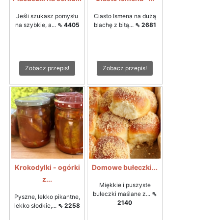
Jeśli szukasz pomysłu
Ciasto Ismena na dużą
na szybkie, a...
⇖ 4405
blachę z bitą...
⇖ 2681
Zobacz przepis!
Zobacz przepis!
Krokodylki - ogórki
Domowe bułeczki...
z...
Miękkie i puszyste
bułeczki maślane z...
⇖
Pyszne, lekko pikantne,
2140
lekko słodkie,...
⇖ 2258