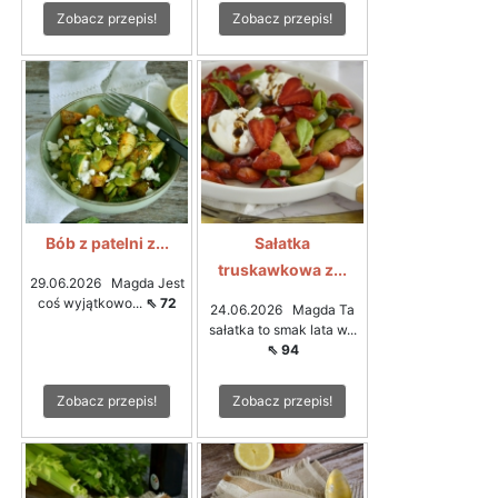
Zobacz przepis!
Zobacz przepis!
Bób z patelni z...
Sałatka
truskawkowa z...
29.06.2026 Magda Jest
coś wyjątkowo...
⇖ 72
24.06.2026 Magda Ta
sałatka to smak lata w...
⇖ 94
Zobacz przepis!
Zobacz przepis!