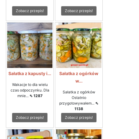
Zobacz przepis!
Zobacz przepis!
Sałatka z kapusty i...
Sałatka z ogórków
w...
Wakacje to dla wielu
czas odpoczynku. Dla
Sałatka z ogórków
mnie...
⇖ 1287
Ostatnio
przygotowywałem...
⇖
1138
Zobacz przepis!
Zobacz przepis!