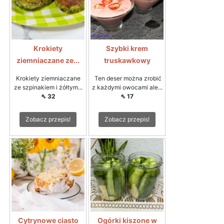
Krokiety
Szybki krem
ziemniaczane ze...
truskawkowy
Krokiety ziemniaczane
Ten deser można zrobić
ze szpinakiem i żółtym...
z każdymi owocami ale...
⇖ 32
⇖ 17
Zobacz przepis!
Zobacz przepis!
Cytrynowe ciasto
Ogórki kiszone w