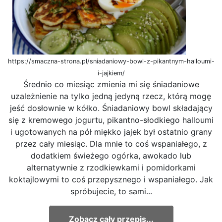
https://smaczna-strona.pl/sniadaniowy-bowl-z-pikantnym-halloumi-
i-jajkiem/
Średnio co miesiąc zmienia mi się śniadaniowe
uzależnienie na tylko jedną jedyną rzecz, którą mogę
jeść dosłownie w kółko. Śniadaniowy bowl składający
się z kremowego jogurtu, pikantno-słodkiego halloumi
i ugotowanych na pół miękko jajek był ostatnio grany
przez cały miesiąc. Dla mnie to coś wspaniałego, z
dodatkiem świeżego ogórka, awokado lub
alternatywnie z rzodkiewkami i pomidorkami
koktajlowymi to coś przepysznego i wspaniałego. Jak
spróbujecie, to sami...
Zobacz cały przepis...