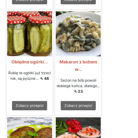
Obłędne ogórki...
Makaron z bobem
w...
Robię te ogórki już trzeci
rok, są pyszne....
⇖ 48
Sezon na bób powoli
dobiega końca, dlatego...
⇖ 23
Zobacz przepis!
Zobacz przepis!