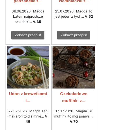
panzanella z...
ziemniaczki z...
06.08.2026 Magda
25.07.2026 Magda To
Latem najprostsze
jest jeden z tych...
⇖ 52
składniki...
⇖ 35
Zobacz przepis!
Zobacz przepis!
Udon z krewetkami
Czekoladowe
i...
muffinki z...
22.07.2026 Magda Ten
17.07.2026 Magda Te
makaron to dla mnie...
⇖
muffinki to mój pomysł...
46
⇖ 70