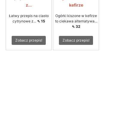
z...
kefirze
Łatwy przepis na ciasto
Ogórki kiszone w kefirze
cytrynowe z...
⇖ 15
to ciekawa alternatywa...
⇖ 32
Zobacz przepis!
Zobacz przepis!