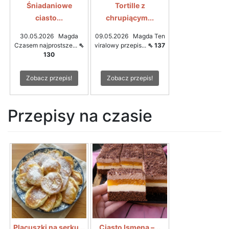
Śniadaniowe
Tortille z
ciasto...
chrupiącym...
30.05.2026 Magda
09.05.2026 Magda Ten
Czasem najprostsze...
⇖
viralowy przepis...
⇖ 137
130
Zobacz przepis!
Zobacz przepis!
Przepisy na czasie
Placuszki na serku...
Ciasto Ismena –...