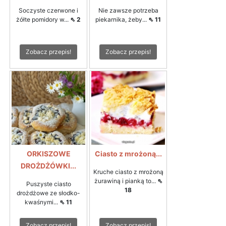
Soczyste czerwone i
Nie zawsze potrzeba
żółte pomidory w...
⇖ 2
piekarnika, żeby...
⇖ 11
Zobacz przepis!
Zobacz przepis!
ORKISZOWE
Ciasto z mrożoną...
DROŻDŻÓWKI...
Kruche ciasto z mrożoną
żurawiną i pianką to...
⇖
Puszyste ciasto
18
drożdżowe ze słodko-
kwaśnymi...
⇖ 11
Zobacz przepis!
Zobacz przepis!