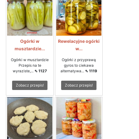
Ogórki w
Rewelacyjne ogórki
musztardzie...
w...
Ogórki w musztardzie
Ogórki z przyprawą
Przepis na te
gyros to ciekawa
wyraziste,...
⇖ 1127
alternatywa...
⇖ 1119
Zobacz przepis!
Zobacz przepis!