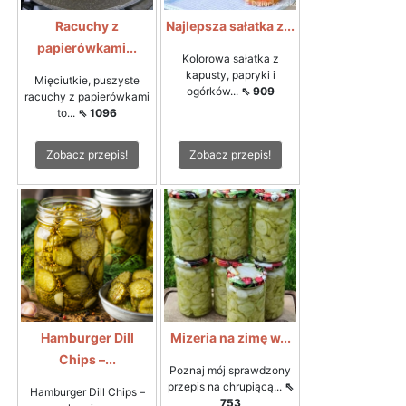
Racuchy z
Najlepsza sałatka z...
papierówkami...
Kolorowa sałatka z
kapusty, papryki i
Mięciutkie, puszyste
ogórków...
⇖ 909
racuchy z papierówkami
to...
⇖ 1096
Zobacz przepis!
Zobacz przepis!
Hamburger Dill
Mizeria na zimę w...
Chips –...
Poznaj mój sprawdzony
przepis na chrupiącą...
⇖
Hamburger Dill Chips –
753