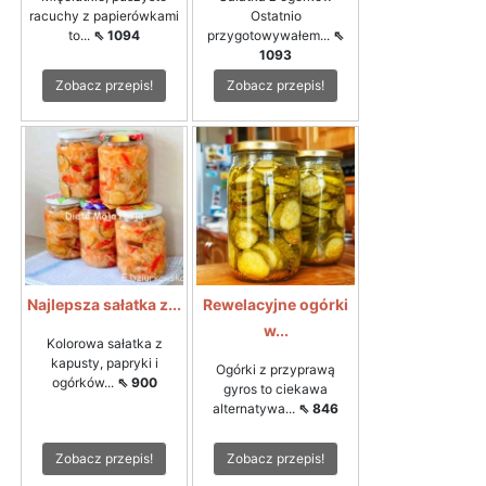
racuchy z papierówkami
Ostatnio
to...
⇖ 1094
przygotowywałem...
⇖
1093
Zobacz przepis!
Zobacz przepis!
Najlepsza sałatka z...
Rewelacyjne ogórki
w...
Kolorowa sałatka z
kapusty, papryki i
Ogórki z przyprawą
ogórków...
⇖ 900
gyros to ciekawa
alternatywa...
⇖ 846
Zobacz przepis!
Zobacz przepis!