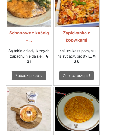
Schabowe z kością
Zapiekanka z
–...
kopytkami
Są takie obiady, których
Jeśli szukasz pomysłu
zapachu nie da się...
⇖
na sycący, prosty i...
⇖
31
38
Zobacz przepis!
Zobacz przepis!