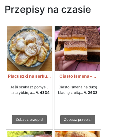
Przepisy na czasie
Placuszki na serku...
Ciasto Ismena –...
Jeśli szukasz pomysłu
Ciasto Ismena na dużą
na szybkie, a...
⇖ 4334
blachę z bitą...
⇖ 2638
Zobacz przepis!
Zobacz przepis!