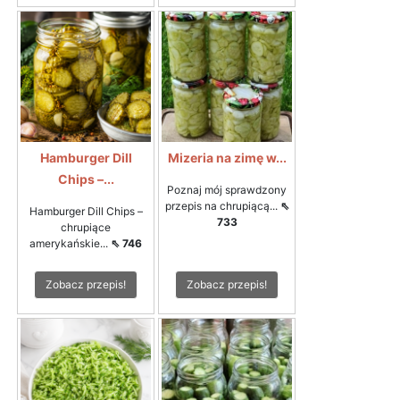
Hamburger Dill
Mizeria na zimę w...
Chips –...
Poznaj mój sprawdzony
przepis na chrupiącą...
⇖
Hamburger Dill Chips –
733
chrupiące
amerykańskie...
⇖ 746
Zobacz przepis!
Zobacz przepis!