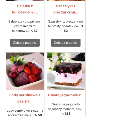
Sałatka z
Szaszłyki z
kurczakiem i...
pieczarkami...
Sałatka z kurczakiem i
Szaszłyki z pieczarkami
czereśniami to
to prosty dodatek do...
⇖
sezonowy...
⇖ 37
52
Zobacz przepis!
Zobacz przepis!
Lody sernikowe z
Ciasto jagodowe z...
czarną...
Sezon na jagody to
najlepszy moment, aby...
Lody sernikowe z czarną
⇖ 123
porzeczką mają...
⇖ 59