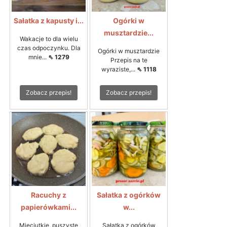
Sałatka z kapusty i...
Ogórki w
musztardzie...
Wakacje to dla wielu
czas odpoczynku. Dla
Ogórki w musztardzie
mnie...
⇖ 1279
Przepis na te
wyraziste,...
⇖ 1118
Zobacz przepis!
Zobacz przepis!
Racuchy z
Sałatka z ogórków
papierówkami...
w...
Mięciutkie, puszyste
Sałatka z ogórków