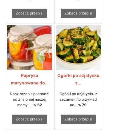
Zobacz przepis!
Zobacz przepis!
Papryka
Ogórki po azjatycku
marynowana do...
z...
Nasz przepis pochodzi
Ogórki po azjatycku z
od znajomej naszej
sezamem to przykład
mamy i...
⇖ 62
na...
⇖ 79
Zobacz przepis!
Zobacz przepis!