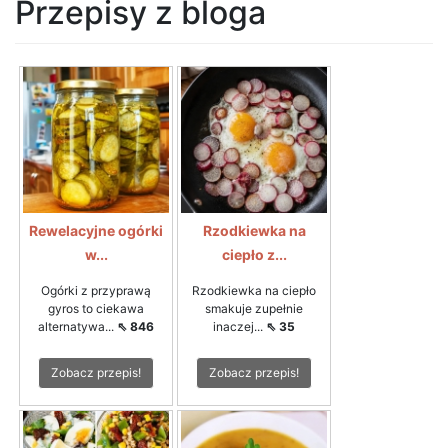
Przepisy z bloga
Rewelacyjne ogórki
Rzodkiewka na
w...
ciepło z...
Ogórki z przyprawą
Rzodkiewka na ciepło
gyros to ciekawa
smakuje zupełnie
alternatywa...
⇖ 846
inaczej...
⇖ 35
Zobacz przepis!
Zobacz przepis!