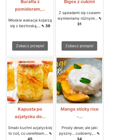
Buratta z
Bigos z cukinii
pomidorem,...
Z sąsiadami się czasem
wymieniamy różnymi...
⇖
Włoskie wakacje kojarzą
31
się z beztroską,...
⇖ 39
Zobacz przepis!
Zobacz przepis!
Kapusta po
Mango sticky rice
azjatycku do...
-...
Smaki kuchni azjatyckiej
Prosty deser, ale jaki
to coś, co uwielbiam....
⇖
pyszny... cudowny,...
⇖
45
34