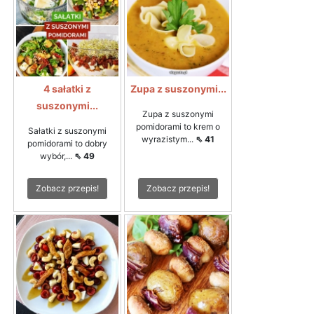
4 sałatki z
Zupa z suszonymi...
suszonymi...
Zupa z suszonymi
pomidorami to krem o
Sałatki z suszonymi
wyrazistym...
⇖ 41
pomidorami to dobry
wybór,...
⇖ 49
Zobacz przepis!
Zobacz przepis!