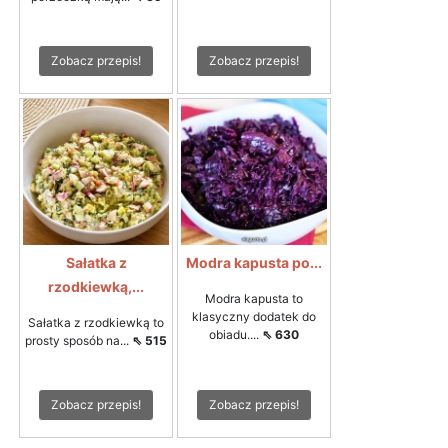
Zobacz przepis!
Zobacz przepis!
Sałatka z
Modra kapusta po...
rzodkiewką,...
Modra kapusta to
klasyczny dodatek do
Sałatka z rzodkiewką to
obiadu....
⇖ 630
prosty sposób na...
⇖ 515
Zobacz przepis!
Zobacz przepis!