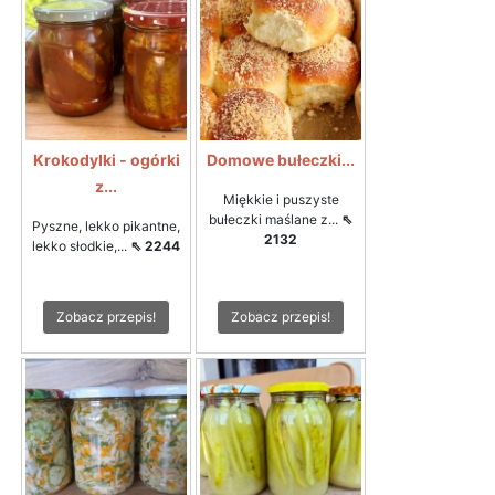
Krokodylki - ogórki
Domowe bułeczki...
z...
Miękkie i puszyste
bułeczki maślane z...
⇖
Pyszne, lekko pikantne,
2132
lekko słodkie,...
⇖ 2244
Zobacz przepis!
Zobacz przepis!